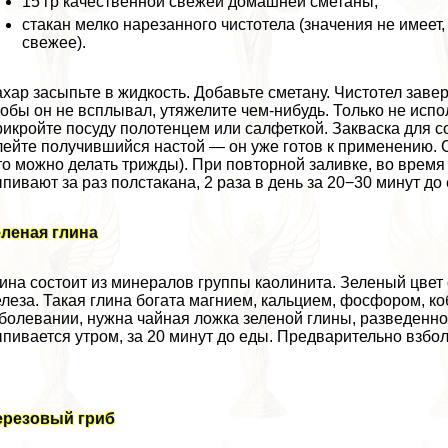
15 гр качественной свежей домашней сметаны;
стакан мелко нарезанного чистотела (значения не имее
свежее).
хар засыпьте в жидкость. Добавьте сметану. Чистотел завер
обы он не всплывал, утяжелите чем-нибудь. Только не испо
икройте посуду полотенцем или салфеткой. Закваска для с
ейте получившийся настой — он уже готов к применению. 
то можно делать трижды). При повторной заливке, во врем
пивают за раз полстакана, 2 раза в день за 20−30 минут до
леная глина
ина состоит из минералов группы каолинита. Зеленый цве
леза. Такая глина богата магнием, кальцием, фосфором, к
болевании, нужна чайная ложка зеленой глины, разведенной
пивается утром, за 20 минут до еды. Предварительно взбол
ерезовый гриб