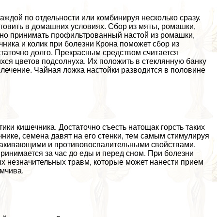
аждой по отдельности или комбинируя несколько сразу.
товить в домашних условиях. Сбор из мяты, ромашки,
жно принимать профильтрованный настой из ромашки,
ника и колик при болезни Крона поможет сбор из
статочно долго. Прекрасным средством считается
ихся цветов подсолнуха. Их положить в стеклянную банку
 лечение. Чайная ложка настойки разводится в половине
ки кишечника. Достаточно съесть натощак горсть таких
чнике, семена давят на его стенки, тем самым стимулируя
олакивающими и противовоспалительными свойствами.
ринимается за час до еды и перед сном. При болезни
ых незначительных травм, которые может нанести прием
имчива.