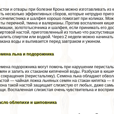
стои и отвары при болезни Крона можно изготавливать из к
ть несколько эффективных сборов, которые нетрудно приго
сячелистника и шалфея хорошо помогает при коликах. Мо
ты перечной, тмина и валерианы. Против воспаления кишеч
машки, золототысячника и шалфея, если принимать его до
иртовой настой, приготовленный из только что распустивш
залить спиртом или водкой. Через 2 недели можно начинать
акана воды и выпивается перед завтpaком и ужином.
емена льна и подорожника
мена подорожника могут помочь при нарушении перистальти
мян и запить их стаканом кипяченой воды. Разбухая в кише
 сокращения (перистальтику). Семена льна обладают обв
стой — чайная ложка льняных семян на стакан кипятка — п
она такой настой защищает слизистую от любых, даже сам
щи. Воспаленная слизистая очень чувствительна и воспри
асло облепихи и шиповника