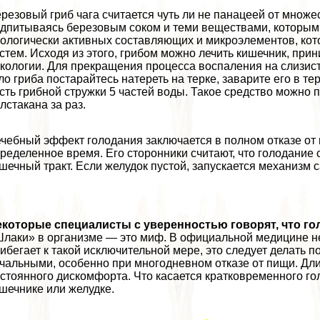
резовый гриб чага считается чуть ли не панацеей от множе
дпитываясь березовым соком и теми веществами, которыми
ологически активных составляющих и микроэлементов, кот
стем. Исходя из этого, грибом можно лечить кишечник, при
кoлoгии. Для прекращения процесса воспаления на слизисто
ло гриба постарайтесь натереть на терке, заварите его в те
сть грибной стружки 5 частей воды. Такое средство можно 
лстакана за раз.
чебный эффект голодания заключается в полном отказе от
ределенное время. Его сторонники считают, что голодание 
шечный тpaкт. Если желудок пустой, запускается механизм
которые специалисты с уверенностью говорят, что го
лаки» в организме — это миф. В официальной медицине не
ибегает к такой исключительной мере, это следует делать п
чальными, особенно при многодневном отказе от пищи. Дл
стоянного дискомфорта. Что касается кратковременного гол
шечнике или желудке.