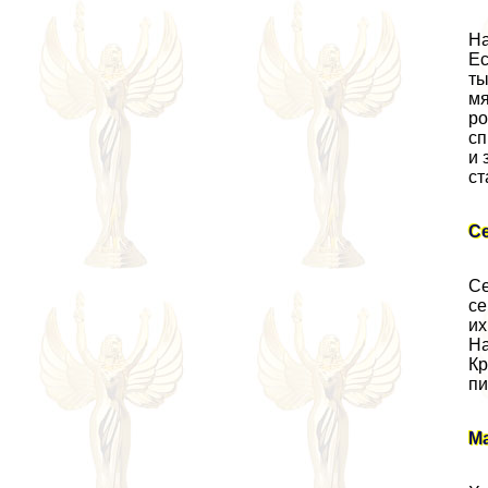
На
Ес
ты
мя
ро
сп
и 
ст
С
Се
се
их
На
Кр
пи
М