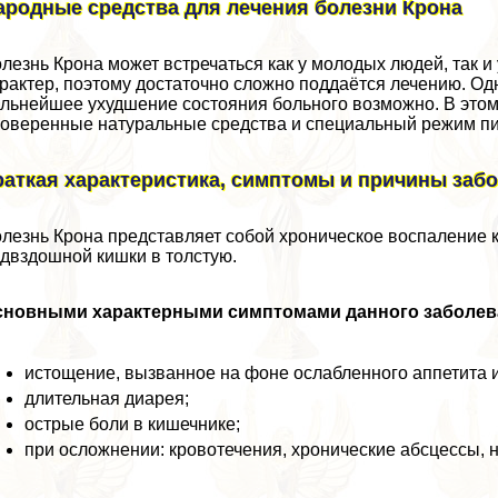
ародные средства для лечения болезни Крона
лезнь Крона может встречаться как у молодых людей, так и
paктер, поэтому достаточно сложно поддаётся лечению. Од
льнейшее ухудшение состояния больного возможно. В это
оверенные натуральные средства и специальный режим пи
раткая хаpaктеристика, симптомы и причины заб
лезнь Крона представляет собой хроническое воспаление 
двздошной кишки в толстую.
сновными хаpaктерными симптомами данного заболев
истощение, вызванное на фоне ослабленного аппетита 
длительная диарея;
острые боли в кишечнике;
при осложнении: кровотечения, хронические абсцессы, 