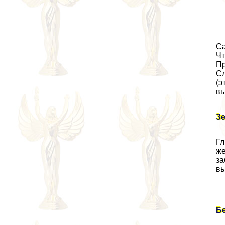
Са
Чт
Пр
Сл
(э
вы
Зе
Гл
же
за
вы
Б