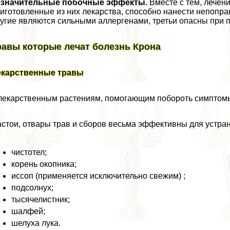
езначительные побочные эффекты.
Вместе с тем, лечени
иготовленные из них лекарства, способно нанести непопр
угие являются сильными аллергенами, третьи опасны при 
равы которые лечат болезнь Крона
екарственные травы
лекарственным растениям, помогающим побороть симптомы
стои, отвары трав и сборов весьма эффективны для устра
чистотел;
корень окопника;
иссоп (применяется исключительно свежим) ;
подсолнух;
тысячелистник;
шалфей;
шелуха лука.