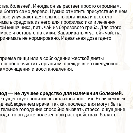
ства болезней. Иногда он вырастает просто огромным,
 богато само дерево. Нужно отметить присутствие в нем
орые улучшают деятельность организма и всех его
нимать средства из него для профилактики и лечения
й кишечника, пить чай из березового гриба. Для этого
рмосе и оставьте на сутки. Заваривать «густой» чай: на
принимать не нормировано. Идеальная доза где-то
 приема пищи или в соблюдении жесткой диеты
способно очистить организм, прежде всего желудочно-
 самоочищения и восстановления.
лод — не лучшее средство для излечения болезней
.
 существует понятие «зашлакованности». Если человек
од наблюдением врача, так как последствия могут быть
ительное голодание способно вызвать стресс, ощущение
ода, то он даже полезен при расстройствах, болях в