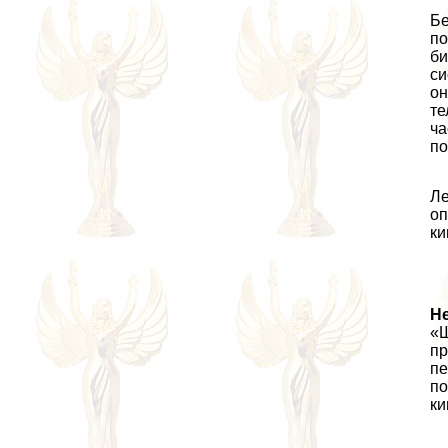
Бе
по
би
си
oн
те
ча
по
Ле
оп
ки
Не
«Ш
пр
пе
по
ки