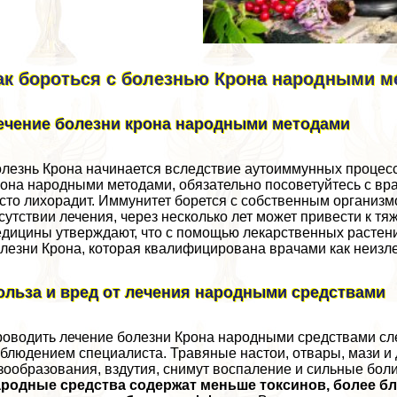
ак бороться с болезнью Крона народными 
ечение болезни крона народными методами
лезнь Крона начинается вследствие аутоиммунных процессо
она народными методами, обязательно посоветуйтесь с врач
сто лихорадит. Иммунитет борется с собственным организмо
сутствии лечения, через несколько лет может привести к 
дицины утверждают, что с помощью лекарственных растени
лезни Крона, которая квалифицирована врачами как неизл
ольза и вред от лечения народными средствами
оводить лечение болезни Крона народными средствами сле
блюдением специалиста. Травяные настои, отвары, мази и 
зообразования, вздутия, снимут воспаление и сильные бол
ародные средства содержат меньше токсинов, более б