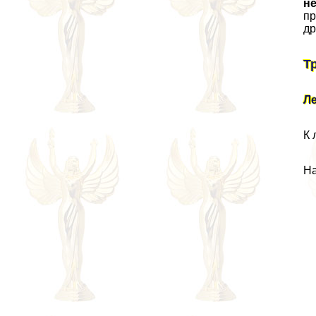
н
пр
др
Т
Л
К 
На