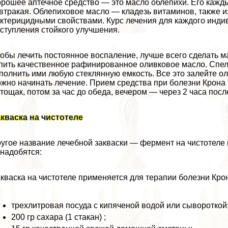
рошее аптечное средство — это масло облепихи. Его каждый
втpaкая. Облепиховое масло — кладезь витаминов, также 
ктерицидными свойствами. Курс лечения для каждого инд
ступления стойкого улучшения.
обы лечить постоянное воспаление, лучше всего сделать м
пить качественное рафинированное оливковое масло. Спе
полнить ими любую стеклянную емкость. Все это залейте о
жно начинать лечение. Прием средства при болезни Крона (
тощак, потом за час до обеда, вечером — через 2 часа пос
кваска на чистотеле
угое название лечебной закваски — фермент на чистотеле 
надобятся:
кваска на чистотеле применяется для терапии болезни Кро
трехлитровая посуда с кипяченой водой или сывороткой
200 гр сахара (1 стакан) ;