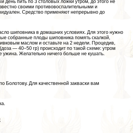
 день пить по 3 столовых ложки утром, до этого не
известно своими противовоспалительными и
ивидуален. Средство применяют непрерывно до
асло шиповника в домашних условиях. Для этого нужно
лые собранные плоды шиповника помять скалкой,
ливковым маслом и оставьте на 2 недели. Процедив,
доза — 40−50 гр) происходит по такой схеме: утром
ле ужина. Желательно ничего больше не кушать.
по Болотову. Для качественной закваски вам
на.
;