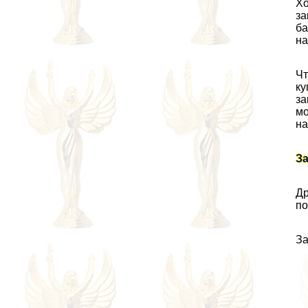
Хо
за
ба
на
Чт
ку
за
мо
на
За
Др
по
За