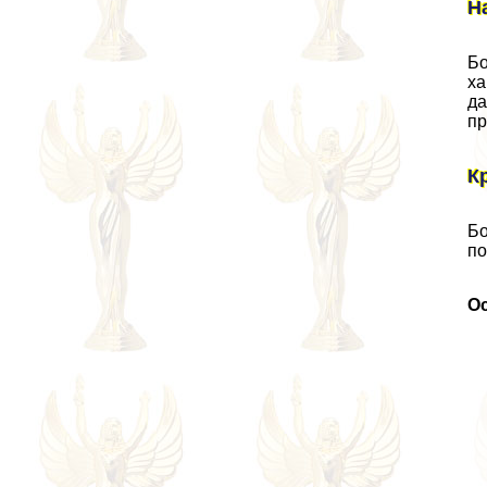
Н
Бо
ха
да
пр
К
Бо
по
О