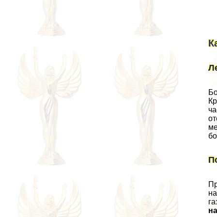
К
Л
Бо
Кр
ча
от
ме
бо
П
Пр
на
га
н