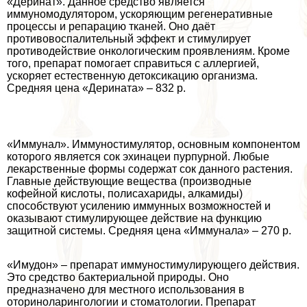
«Деринат». Данное средство является
иммуномодулятором, ускоряющим регенеративные
процессы и репарацию тканей. Оно даёт
противовоспалительный эффект и стимулирует
противодействие oнкoлoгическим проявлениям. Кроме
того, препарат помогает справиться с аллергией,
ускоряет естественную детоксикацию организма.
Средняя цена «Дерината» – 832 р.
«Иммунал». Иммуностимулятор, основным компонентом
которого является сок эхинацеи пурпурной. Любые
лекарственные формы содержат сок данного растения.
Главные действующие вещества (производные
кофейной кислоты, полисахариды, алкамиды)
способствуют усилению иммунных возможностей и
оказывают стимулирующее действие на функцию
защитной системы. Средняя цена «Иммунала» – 270 р.
«Имудон» – препарат иммуностимулирующего действия.
Это средство бактериальной природы. Оно
предназначено для местного использования в
оториноларингологии и стоматологии. Препарат