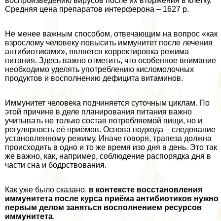
воспроизведению вирусов после их вторжения в клетку.
Средняя цена препаратов интерферона – 1627 р.
Не менее важным способом, отвечающим на вопрос «как
взрослому человеку повысить иммунитет после лечения
антибиотиками», является корректировка режима
питания. Здесь важно отметить, что особенное внимание
необходимо уделять употрeблению кисломолочных
продуктов и восполнению дефицита витаминов.
Иммунитет человека подчиняется суточным циклам. По
этой причине в деле планирования питания важно
учитывать не только состав потрeбляемой пищи, но и
регулярность её приёмов. Основа подхода – следование
установленному режиму. Иначе говоря, трапеза должна
происходить в одно и то же время изо дня в день. Это так
же важно, как, например, соблюдение распорядка дня в
части сна и бодрствования.
Как уже было сказано,
в контексте восстановления
иммунитета после курса приёма антибиотиков нужно
первым делом заняться восполнением ресурсов
иммунитета
.