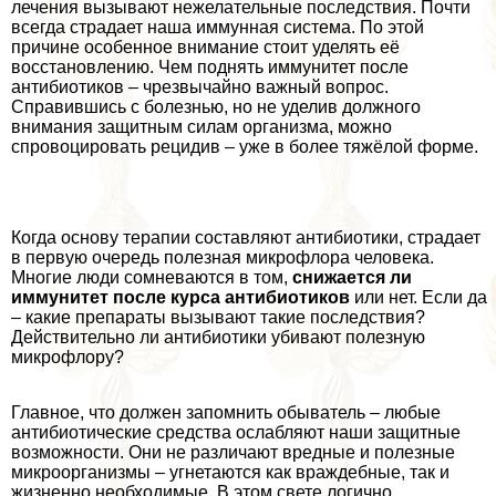
лечения вызывают нежелательные последствия. Почти
всегда страдает наша иммунная система. По этой
причине особенное внимание стоит уделять её
восстановлению. Чем поднять иммунитет после
антибиотиков – чрезвычайно важный вопрос.
Справившись с болезнью, но не уделив должного
внимания защитным силам организма, можно
спровоцировать рецидив – уже в более тяжёлой форме.
Когда основу терапии составляют антибиотики, страдает
в первую очередь полезная микрофлора человека.
Многие люди сомневаются в том,
снижается ли
иммунитет после курса антибиотиков
или нет. Если да
– какие препараты вызывают такие последствия?
Действительно ли антибиотики убивают полезную
микрофлору?
Главное, что должен запомнить обыватель – любые
антибиотические средства ослабляют наши защитные
возможности. Они не различают вредные и полезные
микроорганизмы – угнетаются как враждебные, так и
жизненно необходимые. В этом свете логично