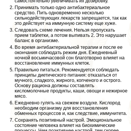
самостоятельно увеличивать их дозировку.
Принимать только одно антибактериальное
средство. Пить одновременно несколько
сильнодействующих лекарств запрещается, так как
это действует на иммунную систему еще хуже.
Следовать схеме лечения. Нельзя пропускать
прием таблетки, а потом выпивать 2. Это нарушает
баланс в организме.
Во время антибактериальной терапии и после ее
окончания соблюдать режим дня. Ежедневный
ночной восьмичасовой сон благотворно влияет на
восстановление иммунных клеток.
Правильно питаться. Рекомендуется соблюдать
принципы диетического питания: отказаться от
мучного, сладкого, жирного, копченого и острого.
Основу рациона должны составлять
кисломолочные продукты, каши, овощи и нежирное
мясо.
Ежедневно гулять на свежем воздухе. Кислород
необходим организму для восстановления
обменных процессов и, как следствие, иммунитета.
Сохранять позитивный настрой. Эмоциональное
состояние человека влияет на биохимические
процессы. Чем позитивнее настрой, тем скорее