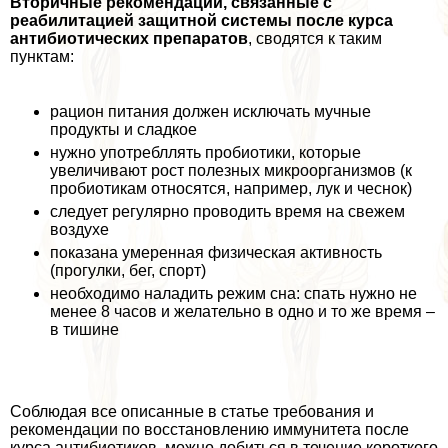
Вторичные рекомендации, связанные с
реабилитацией защитной системы после курса
антибиотических препаратов
, сводятся к таким
пунктам:
рацион питания должен исключать мучные
продукты и сладкое
нужно употрeбллять пробиотики, которые
увеличивают рост полезных микроорганизмов (к
пробиотикам относятся, например, лук и чеснок)
следует регулярно проводить время на свежем
воздухе
показана умеренная физическая активность
(прогулки, бег, спорт)
необходимо наладить режим сна: спать нужно не
менее 8 часов и желательно в одно и то же время –
в тишине
Соблюдая все описанные в статье требования и
рекомендации по восстановлению иммунитета после
курса антибиотиков, можно добиться в течение короткого