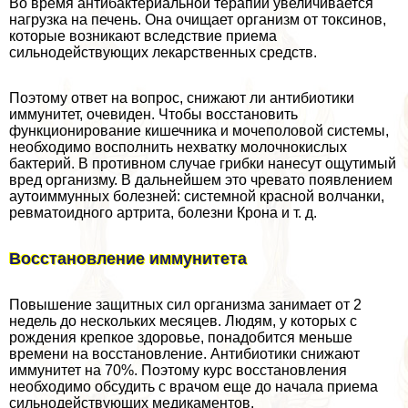
Во время антибактериальной терапии увеличивается
нагрузка на печень. Она очищает организм от токсинов,
которые возникают вследствие приема
сильнодействующих лекарственных средств.
Поэтому ответ на вопрос, снижают ли антибиотики
иммунитет, очевиден. Чтобы восстановить
функционирование кишечника и мочепoлoвoй системы,
необходимо восполнить нехватку молочнокислых
бактерий. В противном случае грибки нанесут ощутимый
вред организму. В дальнейшем это чревато появлением
аутоиммунных болезней: системной красной волчанки,
ревматоидного артрита, болезни Крона и т. д.
Восстановление иммунитета
Повышение защитных сил организма занимает от 2
недель до нескольких месяцев. Людям, у которых с
рождения крепкое здоровье, понадобится меньше
времени на восстановление. Антибиотики снижают
иммунитет на 70%. Поэтому курс восстановления
необходимо обсудить с врачом еще до начала приема
сильнодействующих медикаментов.