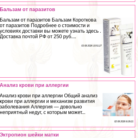
Бальзам от паразитов
Бальзам от паразитов Бальзам Короткова
от паразитов Подробнее о стоимости и
условиях доставки вы можете узнать здесь .
Доставка почтой РФ от 250 руб....
03 08 2026 10:51:27
Анализ крови при аллергии
Анализ крови при аллергии Общий анализ
крови при аллергии и механизм развития
заболевания Аллергия — довольно
неприятный недуг, с которым может...
02 08 2026 8:39:21
Эктропион шейки матки