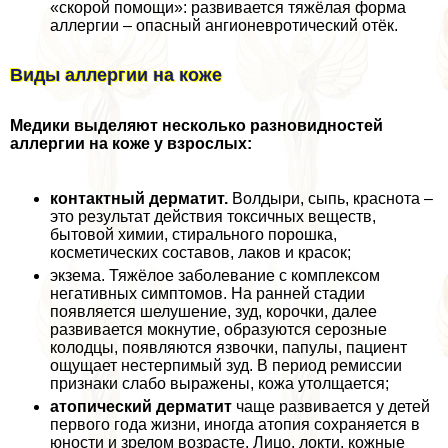
«скорой помощи»: развивается тяжёлая форма
аллергии – опасный ангионевротический отёк.
Виды аллергии на коже
Медики выделяют несколько разновидностей
аллергии на коже у взрослых:
контактный дерматит.
Волдыри, сыпь, краснота –
это результат действия токсичных веществ,
бытовой химии, стирального порошка,
косметических составов, лаков и красок;
экзема. Тяжёлое заболевание с комплексом
негативных симптомов. На ранней стадии
появляется шелушение, зуд, корочки, далее
развивается мокнутие, образуются серозные
колодцы, появляются язвочки, папулы, пациент
ощущает нестерпимый зуд. В период ремиссии
признаки слабо выражены, кожа утолщается;
атопический дерматит
чаще развивается у детей
первого года жизни, иногда атопия сохраняется в
юности и зрелом возрасте. Лицо, локти, кожные