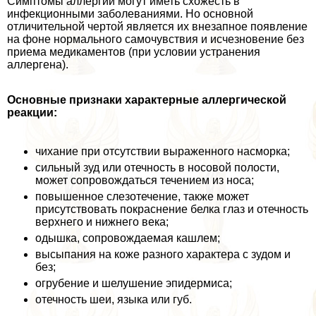
Симптомы аллергии могут иметь схожесть в
инфекционными заболеваниями. Но основной
отличительной чертой является их внезапное появление
на фоне нормального самочувствия и исчезновение без
приема медикаментов (при условии устранения
аллергена).
Основные признаки хаpaктерные аллергической
реакции:
чихание при отсутствии выраженного насморка;
сильный зуд или отечность в носовой полости,
может сопровождаться течением из носа;
повышенное слезотечение, также может
присутствовать покраснение белка глаз и отечность
верхнего и нижнего века;
одышка, сопровождаемая кашлем;
высыпания на коже разного хаpaктера с зудом и
без;
огрубение и шелушение эпидермиса;
отечность шеи, языка или губ.