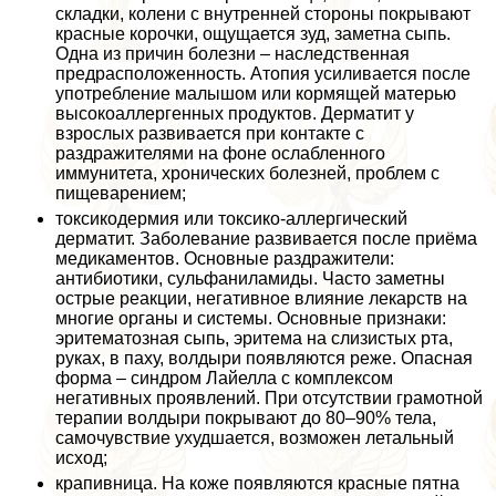
складки, колени с внутренней стороны покрывают
красные корочки, ощущается зуд, заметна сыпь.
Одна из причин болезни – наследственная
предрасположенность. Атопия усиливается после
употрeбление малышом или кормящей матерью
высокоаллергенных продуктов. Дерматит у
взрослых развивается при контакте с
раздражителями на фоне ослабленного
иммунитета, хронических болезней, проблем с
пищеварением;
токсикодермия или токсико-аллергический
дерматит. Заболевание развивается после приёма
медикаментов. Основные раздражители:
антибиотики, сульфаниламиды. Часто заметны
острые реакции, негативное влияние лекарств на
многие органы и системы. Основные признаки:
эритематозная сыпь, эритема на слизистых рта,
руках, в паху, волдыри появляются реже. Опасная
форма – синдром Лайелла с комплексом
негативных проявлений. При отсутствии грамотной
терапии волдыри покрывают до 80–90% тела,
самочувствие ухудшается, возможен летальный
исход;
крапивница. На коже появляются красные пятна