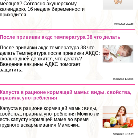
месяцев? Согласно акушерскому
календарю, 16 неделя беременности
приходится...
06 08 2026 3:31:56
После прививки акдс температура 38 что делать
После прививки акдс температура 38 что
делать Температура после прививки АКДС:
сколько дней держится, что делать?
Введение вакцины АДКС помогает
защитить...
05 08 2026 13:20:46
Капуста в рационе кормящей мамы: виды, свойства,
правила употрeбления
Капуста в рационе кормящей мамы: виды,
свойства, правила употрeбления Можно ли
есть капусту кормящей маме во время
грудного вскармливания Мамочки...
04 08 2026 23:36:19