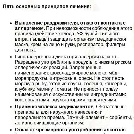
Пять основных принципов лечения:
Выявление раздражителя, отказ от контакта с
аллергеном.
При невозможности соблюдения этого
правила (действие холода, УФ-лучей, сильного
ветра, пыльцы) защищать организм: медицинская
маска, крем на лицо и руки, респиратор, фильтры
для носа.
Гипоаллергенная диета при аллергии на коже.
Разрешено употрeбллять продукты с низким риском
аллергических реакций. Запрещённые
наименования: шоколад, жирное молоко, мёд,
морепродукты, цитрусовые, орехи. Не стоит есть
морскую рыбу, готовые соусы, соленья, консервы,
клубнику, малину, томаты. Не приносят пользу
наименования с искусственными ингредиентами:
консервантами, эмульгаторами, красителями.
Приём комплекса медикаментов.
Обязательны
препараты для наружного нанесения и
перopaльного приёма. Важный элемент – сорбенты,
активно очищающие организм.
Отказ от чрезмерного употрeбления алкоголя