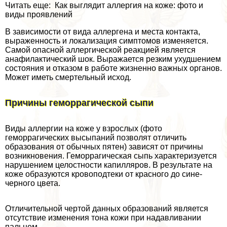
Читать еще: Как выглядит аллергия на коже: фото и
виды проявлений
В зависимости от вида аллергена и места контакта,
выраженность и локализация симптомов изменяется.
Самой опасной аллергической реакцией является
анафилактический шок. Выражается резким ухудшением
состояния и отказом в работе жизненно важных органов.
Может иметь cмepтельный исход.
Причины геморрагической сыпи
Виды аллергии на коже у взрослых (фото
геморрагических высыпаний позволят отличить
образования от обычных пятен) зависят от причины
возникновения. Геморрагическая сыпь хаpaктеризуется
нарушением целостности капилляров. В результате на
коже образуются кровоподтеки от красного до сине-
черного цвета.
Отличительной чертой данных образований является
отсутствие изменения тона кожи при надавливании
пальцем.