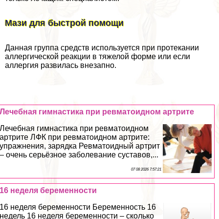
Мази для быстрой помощи
Данная группа средств используется при протекании
аллергической реакции в тяжелой форме или если
аллергия развилась внезапно.
Лечебная гимнастика при ревматоидном артрите
Лечебная гимнастика при ревматоидном
артрите ЛФК при ревматоидном артрите:
упражнения, зарядка Ревматоидный артрит
– очень серьёзное заболевание суставов,...
07 08 2026 7:57:21
16 неделя беременности
16 неделя беременности Беременность 16
недель 16 неделя беременности – сколько