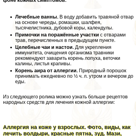
фоне кожных симптомов:
Лечебные ванны.
В воду добавить травяной отвар
на основе череды, ромашки, шалфея,
тысячелистника, дубовой коры, календулы.
Примочки на поражённые участки
с отварами
трав, перечисленных в предыдущем пункте.
Целебные чаи и настои.
Для укрепления
иммунитета, очищения организма травники
рекомендуют заварить корень лопуха, веточки
калины, листья крапивы.
Корень аира от аллергии.
Природный порошок
принимать ежедневно по ½ ч. л. утром и вечером до
еды.
Из следующего ролика можно узнать больше рецептов
народных средств для лечения кожной аллергии:
Аллергия на коже у взрослых. Фото, виды, как
лечить волдыри, красные пятна, зуд. Мази,