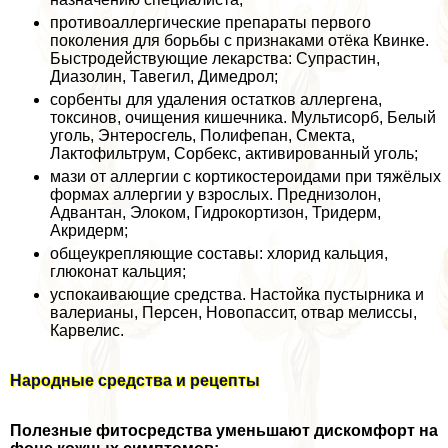
противоаллергические препараты первого
поколения для борьбы с признаками отёка Квинке.
Быстродействующие лекарства: Супрастин,
Диазолин, Тавегил, Димедрол;
сорбенты для удаления остатков аллергена,
токсинов, очищения кишечника. Мультисорб, Белый
уголь, Энтеросгель, Полифепан, Смекта,
Лактофильтрум, Сорбекс, активированный уголь;
мази от аллергии с кортикостероидами при тяжёлых
формах аллергии у взрослых. Преднизолон,
Адвантан, Элоком, Гидрокортизон, Тридерм,
Акридерм;
общеукрепляющие составы: хлорид кальция,
глюконат кальция;
успокаивающие средства. Настойка пустырника и
валерианы, Персен, Новопассит, отвар мелиссы,
Карвелис.
Народные средства и рецепты
Полезные фитосредства уменьшают дискомфорт на