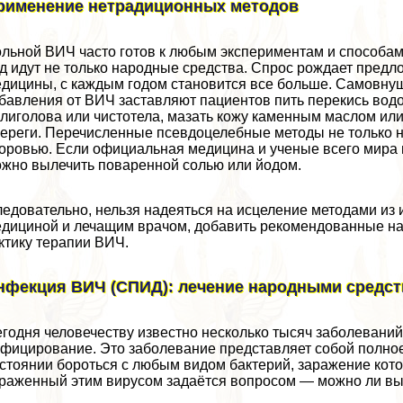
рименение нетрадиционных методов
льной ВИЧ часто готов к любым экспериментам и способам 
д идут не только народные средства. Спрос рождает предло
дицины, с каждым годом становится все больше. Самовнуш
бавления от ВИЧ заставляют пациентов пить перекись водо
лиголова или чистотела, мазать кожу каменным маслом или
ереги. Перечисленные псевдоцелебные методы не только н
оровью. Если официальная медицина и ученые всего мира не
жно вылечить поваренной солью или йодом.
едовательно, нельзя надеяться на исцеление методами из 
дициной и лечащим врачом, добавить рекомендованные на
ктику терапии ВИЧ.
нфекция ВИЧ (СПИД): лечение народными средс
годня человечеству известно несколько тысяч заболеваний
фицирование. Это заболевание представляет собой полное 
стоянии бороться с любым видом бактерий, заражение кото
раженный этим вирусом задаётся вопросом — можно ли в