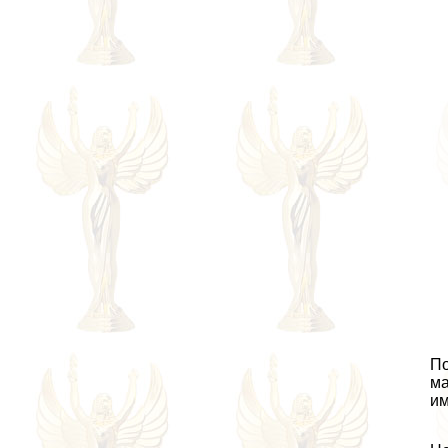
По
ма
им