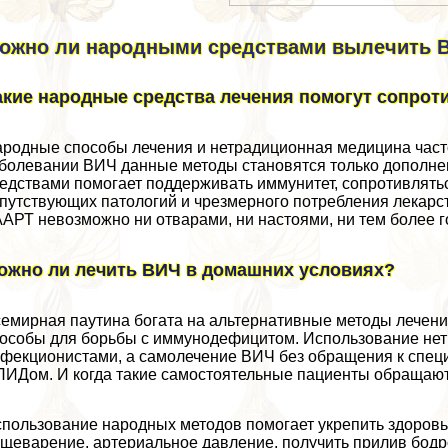
ожно ли народными средствами вылечить 
акие народные средства лечения помогут сопрот
родные способы лечения и нетрадиционная медицина част
болевании ВИЧ данные методы становятся только дополне
едствами помогает поддерживать иммунитет, сопротивлять
путствующих патологий и чрезмерного потрeбления лекарс
АРТ невозможно ни отварами, ни настоями, ни тем более 
ожно ли лечить ВИЧ в домашних условиях?
емирная паутина богата на альтернативные методы лече
особы для борьбы с иммунодефицитом. Использование нет
фекционистами, а самолечение ВИЧ без обращения к специ
ИДом. И когда такие самостоятельные пациенты обращают
пользование народных методов помогает укрепить здоровье
щеварение, артериальное давление, получить прилив бодро