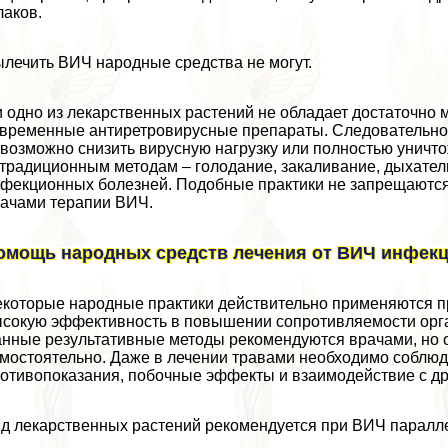
аков.
лечить ВИЧ народные средства не могут.
 одно из лекарственных растений не обладает достаточно
временные антиретровирусные препараты. Следовательно, 
возможно снизить вирусную нагрузку или полностью уничто
традиционным методам – голодание, закаливание, дыхатель
фекционных болезней. Подобные пpaктики не запрещаются
ачами терапии ВИЧ.
омощь народных средств лечения от ВИЧ инфек
которые народные пpaктики действительно применяются пр
сокую эффективность в повышении сопротивляемости орга
нные результативные методы рекомендуются врачами, но оп
мостоятельно. Даже в лечении травами необходимо соблюда
отивопоказания, побочные эффекты и взаимодействие с др
д лекарственных растений рекомендуется при ВИЧ паралл