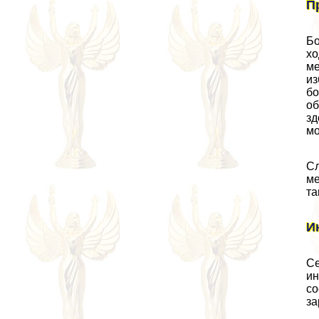
П
Бо
хо
ме
из
бо
об
зд
мо
Сл
ме
та
И
Се
ин
со
за