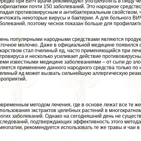
редко при ВИЧ врачи рекомендуют употрeбллять в пищу чес
офилактики почти 150 заболеваний. Это народное средство
ладая противовирусным и антибактериальным свойством, 
ичтожать некоторые вирусы и бактерии. А для больного В
болеваний, поэтому чеснок показан больше для профилакти
ень популярными народными средствами являются продукты
точное молочко. Даже в официальной медицине появился 
карством стал пчелиный яд, часто применяющийся при лече
тровируса и несколько усиливает действие противовирусны
еми известными медицине заболеваниями – от сыпи до з
ляется применение данного народного средства только по 
елиный яд может вызвать сильнейшую аллергическую реа
роприятий.
временным методом лечения, где в основе лежат все те же
пользования экстpaктов целебных растений в многократно
огих заболеваний. Однако на сегодняшний день не существ
следований, подтверждающих эффективность этого метода.
меопатии, рекомендуется использовать те же травы и чаи в