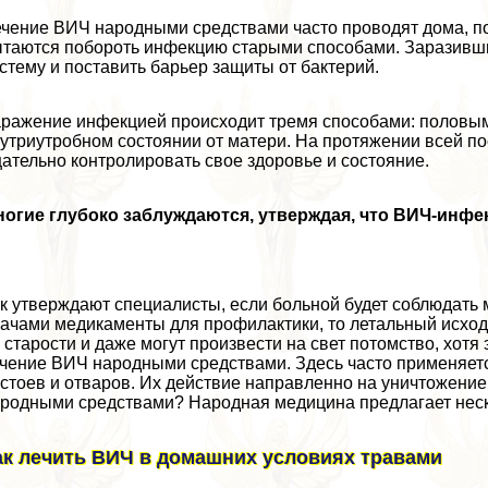
чение ВИЧ народными средствами часто проводят дома, пос
таются побороть инфекцию старыми способами. Заразивш
стему и поставить барьер защиты от бактерий.
ражение инфекцией происходит тремя способами: пoлoвым 
утриутробном состоянии от матери. На протяжении всей 
ательно контролировать свое здоровье и состояние.
огие глубоко заблуждаются, утверждая, что ВИЧ-инфе
к утверждают специалисты, если больной будет соблюдать
ачами медикаменты для профилактики, то летальный исх
 старости и даже могут произвести на свет потомство, хотя
чение ВИЧ народными средствами. Здесь часто применяетс
стоев и отваров. Их действие направленно на уничтожение 
родными средствами? Народная медицина предлагает неск
ак лечить ВИЧ в домашних условиях травами