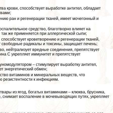
ва крови, способствует выработке антител, обладает
твами;
ению ран и регенерации тканей, имеет мочегонный и
оспалительное средство, благотворно влияет на
 так же применяется при аллергической сыпи;
, способствует кроветворению и регенерации тканей,
 свободные радикалы и токсины, защищает печень;
во, нейтрализует вредные соединения, препятствует
на С укрепляет иммунитет и препятствует
уномодулятором – стимулирует выработку антител,
ет энергетический обмен;
ество витаминов и минеральных веществ, что
 резистентности к инфекциям.
вары из ягод, богатых витаминами – клюква, брусника,
, снимает воспаление в мочевыводящих путях, укрепляет