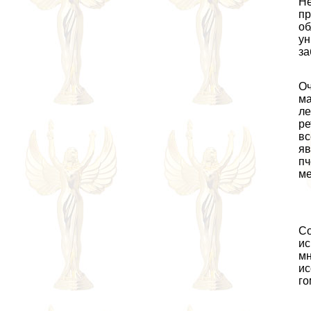
Не
пр
об
ун
за
Оч
ма
ле
ре
вс
яв
пч
ме
Со
ис
мн
ис
го