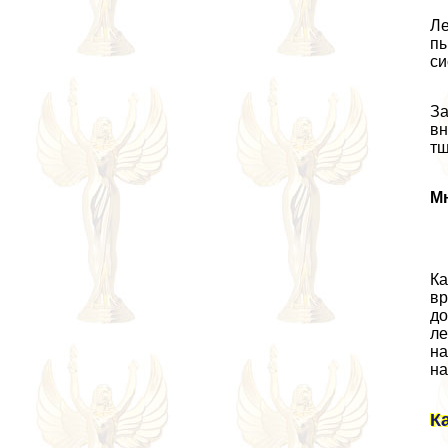
Ле
пы
си
За
вн
тщ
Мн
Ка
вр
до
ле
на
на
К