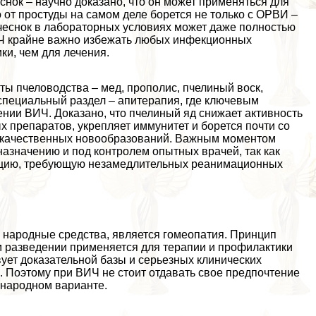
нок – научно доказано, что он может применяться для
 от простуды на самом деле борется не только с ОРВИ –
чеснок в лабораторных условиях может даже полностью
ИЧ крайне важно избежать любых инфекционных
ки, чем для лечения.
 пчеловодства – мед, прополис, пчелиный воск,
специальный раздел – апитерапия, где ключевым
нии ВИЧ. Доказано, что пчелиный яд снижает активность
х препаратов, укрепляет иммунитет и борется почти со
локачественных новообразований. Важным моментом
назначению и под контролем опытных врачей, так как
кцию, требующую незамедлительных реанимационных
 народные средства, является гомеопатия. Принцип
м разведении применяется для терапии и профилактики
ует доказательной базы и серьезных клинических
 Поэтому при ВИЧ не стоит отдавать свое предпочтение
 народном варианте.