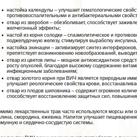
настойка календулы – улучшает гематологические свойст
противовоспалительными и антибактериальными свойс
отвар из зверобоя – обезболивает, способствует заживл
желчегонный эффекты;
настой из корня солодки – спазмолитическое и противов
поджелудочную железу, стимулируя выработку инсулина,
настойка эхинацеи – активизирует синтез интерферонов
препятствует возникновению новообразований, выводит
отвар из цветов липы – мощное антиоксидантное средст
росту опухолей, благодаря высокому содержанию витами
инфекционным заболеваниям;
отвар золотого корня при ВИЧ является природным имм
улучшает реологические свойства крови, восстанавлива
отвар из плодов шиповника – содержит огромное колич
способствует восстановлению защитных сил, повышению
мимо лекарственных трав часто используются морсы или от
лина, смородина, ежевика. Напиток улучшает пищеварение
мунную и сердечно-сосудистую системы.