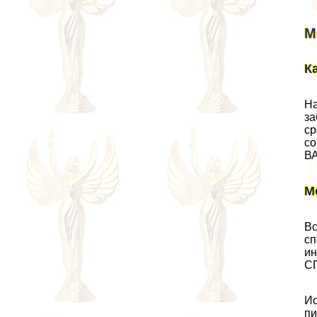
М
К
На
за
ср
со
ВА
М
Вс
сп
ин
СП
Ис
пи