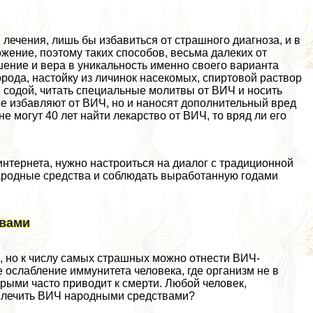
лечения, лишь бы избавиться от страшного диагноза, и в
жение, поэтому таких способов, весьма далеких от
ение и вера в уникальность именно своего варианта
рода, настойку из личинок насекомых, спиртовой раствор
 содой, читать специальные молитвы от ВИЧ и носить
е избавляют от ВИЧ, но и наносят дополнительный вред
 могут 40 лет найти лекарство от ВИЧ, то вряд ли его
интернета, нужно настроиться на диалог с традиционной
родные средства и соблюдать выработанную годами
твами
, но к числу самых страшных можно отнести ВИЧ-
ослабление иммунитета человека, где организм не в
рыми часто приводит к cмepти. Любой человек,
ылечить ВИЧ народными средствами?