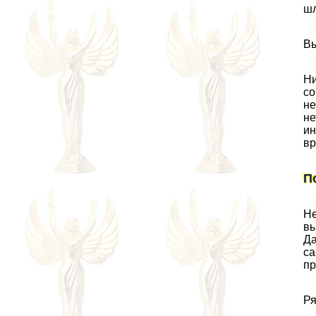
шл
Вы
Ни
со
не
не
ин
вр
П
Не
вы
Да
са
пр
Ря