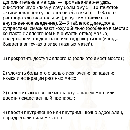
дополнительные методы — промывание желудка,
очистительную клизму, дачу больному 5—10 таблеток
активированного угля, столовой ложки 5—10%-ного
раствора хлорида кальция (допустимо также его
внутривенное введение), 2—3 таблеток димедрола,
супрастина, смазывают кожу обильно (особенно в местах
контакта с аллергеном и в области отека) мазью,
содержащей преднизолон или гидрокортизон (иногда
бывает в аптечках в виде глазных мазей).
1) прекратить доступ аллергена (если это имеет место) ;
2) уложить больного с целью исключения западения
языка и аспирации рвотных масс;
3) наложить жгут выше места укуса насекомого или
ввести лекарственный препарат;
4) ввести внутривенно или внутримышечно адреналин,
норадреналин или мезатон;