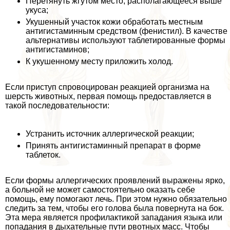
Перетянуть жгутом место, располагающееся выше
укуса;
Укушенный участок кожи обработать местным
антигистаминным средством (фенистил). В качестве
альтернативы используют таблетированные формы
антигистаминов;
К укушенному месту приложить холод.
Если приступ спровоцирован реакцией организма на
шерсть животных, первая помощь предоставляется в
такой последовательности:
Устранить источник аллергической реакции;
Принять антигистаминный препарат в форме
таблеток.
Если формы аллергических проявлений выражены ярко,
а больной не может самостоятельно оказать себе
помощь, ему помогают лечь. При этом нужно обязательно
следить за тем, чтобы его голова была повернута на бок.
Эта мера является профилактикой западания языка или
попадания в дыхательные пути рвотных масс. Чтобы