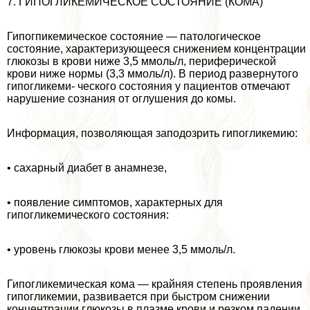
7. ГИПОГЛИКЕМИЧЕСКОЕ СОСТОЯНИЕ (КОМА)
Гипогпикемическое состояние — патологическое
состояние, хаpaктеризую­щееся снижением концентрации
глюкозы в крови ниже 3,5 ммоль/л, перифери­ческой
крови ниже нормы (3,3 ммоль/л). В период развернутого
гипогликеми- ческого состояния у пациентов отмечают
нарушение сознания от оглушения до комы.
Информация, позволяющая заподозрить гипогликемию:
• сахарный диабет в анамнезе,
• появление симптомов, хаpaктерных для
гипогликемического состоя­ния:
• уровень глюкозы крови менее 3,5 ммоль/л.
Гипогликемическая кома — крайняя степень проявления
гипогликемии, развивается при быстром снижении
концентрации глюкозы в плазме крови и резком падении