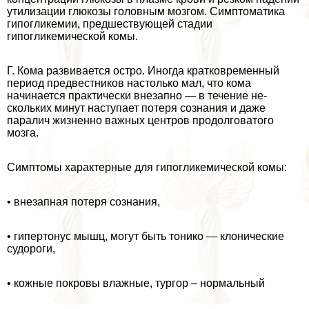
утилизации глюкозы головным мозгом. Симптоматика
гипо­гликемии, предшествующей стадии
гипогликемической комы.
Г. Кома развивается остро. Иногда кратковременный
период предвестни­ков настолько мал, что кома
начинается пpaктически внезапно — в течение не­
скольких минут наступает потеря сознания и даже
паралич жизненно важных центров продолговатого
мозга.
Симптомы хаpaктерные для гипогликемической комы:
• внезапная потеря сознания,
• гипертонус мышц, могут быть тонико — клонические
судороги,
• кожные покровы влажные, тургор – нормальный