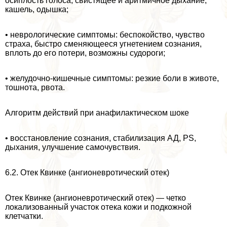
осиплость го­лоса, свистящее и аритмичное дыхание,
кашель, одышка;
• неврологические симптомы: беспокойство, чувство
стpaxa, быстро сме­няющееся угнетением сознания,
вплоть до его потери, возможны судороги;
• желудочно-кишечные симптомы: резкие боли в животе,
тошнота, рвота.
Алгоритм действий при анафилактическом шоке
• восстановление сознания, стабилизация АД, PS,
дыхания, улучшение самочувствия.
6.2. Отек Квинке (ангионевротический отек)
Отек Квинке (ангионевротический отек) — четко
локализованный участок отека кожи и подкожной
клетчатки.