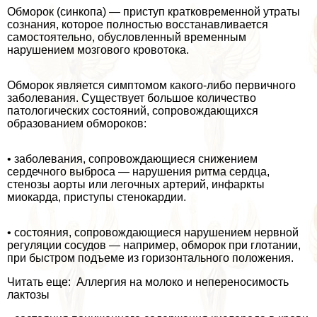
Обморок (синкопа) — приступ кратковременной утраты
сознания, которое полностью восстанавливается
самостоятельно, обусловленный временным
нарушением мозгового кровотока.
Обморок является симптомом какого-либо первичного
заболевания. Су­ществует большое количество
патологических состояний, сопровождающих­ся
образованием обмороков:
• заболевания, сопровождающиеся снижением
сердечного выброса — нарушения ритма сердца,
стенозы аорты или легочных артерий, инфар­кты
миокарда, приступы стенокардии.
• состояния, сопровождающиеся нарушением нервной
регуляции сосу­дов — например, обморок при глотании,
при быстром подъеме из гори­зонтального положения.
Читать еще: Аллергия на молоко и непереносимость
лактозы