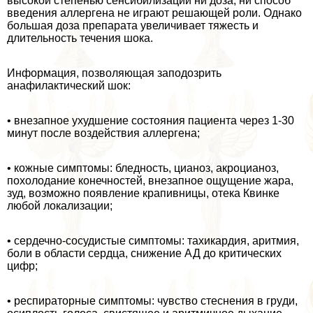
высокой степенью сен­сибилизации ни доза, ни способ
введения аллергена не играют решающей роли. Однако
большая доза препарата увеличивает тяжесть и
длительность течения шока.
Информация, позволяющая заподозрить
анафилактический шок:
• внезапное ухудшение состояния пациента через 1-30
минут после воз­действия аллергена;
• кожные симптомы: бледность, цианоз, акроцианоз,
похолодание ко­нечностей, внезапное ощущение жара,
зуд, возможно появление кра­пивницы, отека Квинке
любой локализации;
• сердечно-сосудистые симптомы: тахикардия, аритмия,
боли в обла­сти сердца, снижение АД до критических
цифр;
• респираторные симптомы: чувство стеснения в гpyди,