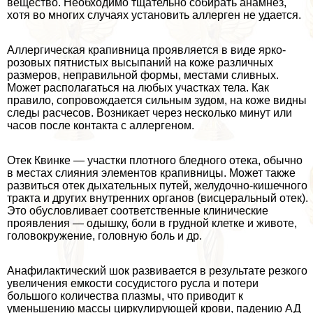
вещество. Необходимо тщательно собирать анамнез,
хотя во многих случаях установить аллерген не удается.
Аллергическая крапивница проявляется в виде ярко-
розовых пятнистых высыпаний на коже различных
размеров, неправильной формы, местами сливных.
Может располагаться на любых участках тела. Как
правило, сопровождается сильным зудом, на коже видны
следы расчесов. Возникает через несколько минут или
часов после контакта с аллергеном.
Отек Квинке — участки плотного бледного отека, обычно
в местах слияния элементов крапивницы. Может также
развиться отек дыхательных путей, желудочно-кишечного
тpaкта и других внутренних органов (висцеральный отек).
Это обусловливает соответственные клинические
проявления — одышку, боли в грудной клетке и животе,
головокружение, головную боль и др.
Анафилактический шок развивается в результате резкого
увеличения емкости сосудистого русла и потери
большого количества плазмы, что приводит к
уменьшению массы циркулирующей крови, падению АД