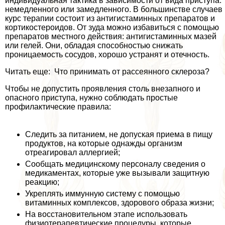
индивидуальная тактика в зависимости от вида приступа:
немедленного или замедленного. В большинстве случаев
курс терапии состоит из антигистаминных препаратов и
кортикостероидов. От зуда можно избавиться с помощью
препаратов местного действия: антигистаминных мазей
или гелей. Они, обладая способностью снижать
проницаемость сосудов, хорошо устранят и отечность.
Читать еще: Что принимать от рассеянного склероза?
Чтобы не допустить проявления столь внезапного и
опасного приступа, нужно соблюдать простые
профилактические правила:
Следить за питанием, не допуская приема в пищу
продуктов, на которые однажды организм
отреагировал аллергией;
Сообщать медицинскому персоналу сведения о
медикаментах, которые уже вызывали защитную
реакцию;
Укреплять иммунную систему с помощью
витаминных комплексов, здорового образа жизни;
На восстановительном этапе использовать
физиотерапевтические процедуры, которые