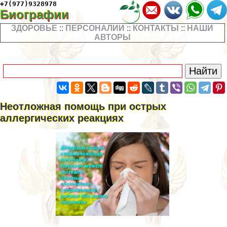
+7(977)9328978
Биографии
ЗДОРОВЬЕ
::
ПЕРСОНАЛИИ
::
КОНТАКТЫ
::
НАШИ
АВТОРЫ
Неотложная помощь при острых
аллергических реакциях