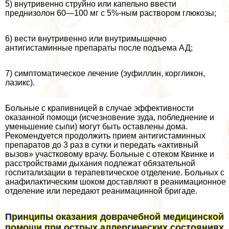
5) внутривенно струйно или капельно ввести
преднизолон 60—100 мг с 5%-ным раствором глюкозы;
6) вести внутривенно или внутримышечно
антигистаминные препараты после подъема АД;
7) симптоматическое лечение (эуфиллин, коргликон,
лазикс).
Больные с крапивницей в случае эффективности
оказанной помощи (исчезновение зуда, побледнение и
уменьшение сыпи) могут быть оставлены дома.
Рекомендуется продолжить прием антигистаминных
препаратов до 3 раз в сутки и передать «активный
вызов» участковому врачу. Больные с отеком Квинке и
расстройствами дыхания подлежат обязательной
госпитализации в терапевтическое отделение. Больных с
анафилактическим шоком доставляют в реанимационное
отделение или передают реанимацинной бригаде.
Принципы оказания доврачебной медицинской
помощи при острых аллергических состояниях