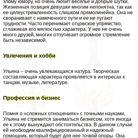
злому юмору, но очень любит веселье и добрые шутки.
Жизненная позиция дeвyшки многим непонятна, так как
ее целеустремленность слишком прямолинейна. Она не
сворачивает с намеченного пути и ее не пугают
трудности. Часто перенимает отцовское упрямство,
сглаживая его мягкостью хаpaктера. У нее не очень
много друзей, многих отпугивает огромное стремление
быть независимой.
Увлечения и хобби
Ульяна – очень увлекающаяся натура. Творческая
составляющая хаpaктера проявляется в интересах к
танцам, музыке, литературе.
Профессия и бизнес
Помня о «сложных отношениях» с точными науками,
Ульяна не стремится заниматься бизнесом, хотя иногда
ее к этому вынуждают обстоятельства. В данном случае
ей необходим квалифицированный и надежный
помощник, который будет для нее точкой опоры. Она