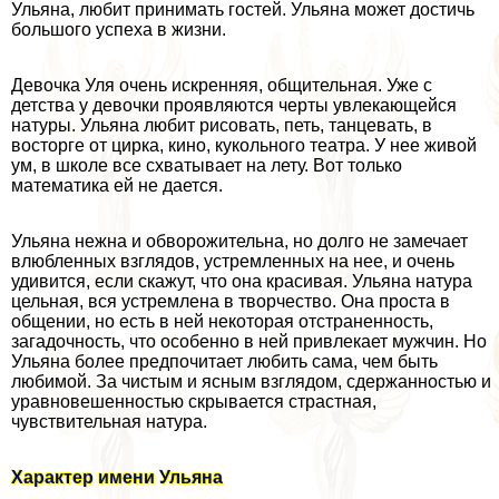
Ульяна, любит принимать гостей. Ульяна может достичь
большого успеха в жизни.
Девочка Уля очень искренняя, общительная. Уже с
детства у дeвoчки проявляются черты увлекающейся
натуры. Ульяна любит рисовать, петь, танцевать, в
восторге от цирка, кино, кукольного театра. У нее живой
ум, в школе все схватывает на лету. Вот только
математика ей не дается.
Ульяна нежна и обворожительна, но долго не замечает
влюбленных взглядов, устремленных на нее, и очень
удивится, если скажут, что она красивая. Ульяна натура
цельная, вся устремлена в творчество. Она проста в
общении, но есть в ней некоторая отстраненность,
загадочность, что особенно в ней привлекает мужчин. Но
Ульяна более предпочитает любить сама, чем быть
любимой. За чистым и ясным взглядом, сдержанностью и
уравновешенностью скрывается страстная,
чувствительная натура.
Хаpaктер имени Ульяна