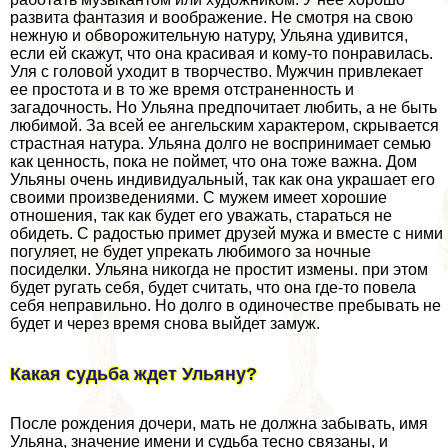
развита фантазия и воображение. Не смотря на свою
нежную и обворожительную натуру, Ульяна удивится,
если ей скажут, что она красивая и кому-то понравилась.
Уля с головой уходит в творчество. Мужчин привлекает
ее простота и в то же время отстраненность и
загадочность. Но Ульяна предпочитает любить, а не быть
любимой. За всей ее ангельским хаpaктером, скрывается
страстная натура. Ульяна долго не воспринимает семью
как ценность, пока не поймет, что она тоже важна. Дом
Ульяны очень индивидуальный, так как она украшает его
своими произведениями. С мужем имеет хорошие
отношения, так как будет его уважать, стараться не
обидеть. С радостью примет друзей мужа и вместе с ними
погуляет, не будет упрекать любимого за ночные
посиделки. Ульяна никогда не простит измены. при этом
будет ругать себя, будет считать, что она где-то повела
себя неправильно. Но долго в одиночестве пребывать не
будет и через время снова выйдет замуж.
Какая судьба ждет Ульяну?
После рождения дочери, мать не должна забывать, имя
Ульяна, значение имени и судьба тесно связаны, и