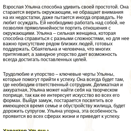
Взрослая Ульяна способна удивить своей простотой. Она
старается верить окружающим, не обращает внимания
на их недостатки, даже пытается иногда оправдать. Не
любит осуждать. Ей необходимо работать над собой, не
позволяя прямолинейности портить отношения с
окружающими. Ульяна – сильная женщина, которая
способна справиться с разными сложностями, но для нее
важно присутствие рядом близких людей, готовых
поддержать. Обаятельна и человечна, что многих
притягивает, а завидное упорство дает возможность
всегда достигать поставленных целей.
Трудолюбие и упорство – ключевые черты Ульяны,
которые помогут прийти к успеху. Она всегда будет там,
где необходим ответственный сотрудник. Деликатная и
аккуратная, Ульяна может найти себя на творческом
поприще, так как ее интересует искусство во всех его
формах. Выйдя замуж, постарается посвятить все
имеющееся время семье и обустройству жилища, будет
дорожить супругом. Ульяна упopна, эта особенность
проявится во всех сферах жизни и приведет к успеху.
Хаpaктер Ульяны