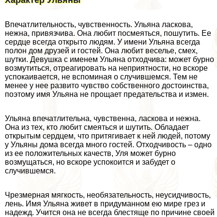
Впечатлительность, чувственность. Ульяна ласкова,
нежна, привязчива. Она любит посмеяться, пошутить. Ее
сердце всегда открыто людям. У имени Ульяна всегда
полон дом друзей и гостей. Она любит веселье, смех,
шутки. Девушка с именем Ульяна отходчива: может бурно
возмутиться, отреагировать на неприятности, но вскоре
успокаивается, не вспоминая о случившемся. Тем не
менее у нее развито чувство собственного достоинства,
поэтому имя Ульяна не прощает предательства и измен.
Ульяна впечатлительна, чувственна, ласкова и нежна.
Она из тех, кто любит смеяться и шутить. Обладает
открытым сердцем, что притягивает к ней людей, потому
у Ульяны дома всегда много гостей. Отходчивость – одно
из ее положительных качеств, Уля может бурно
возмущаться, но вскоре успокоится и забудет о
случившемся.
Чрезмерная мягкость, необязательность, неусидчивость,
лень. Имя Ульяна живет в придуманном ею мире грез и
надежд. Учится она не всегда блестяще по причине своей