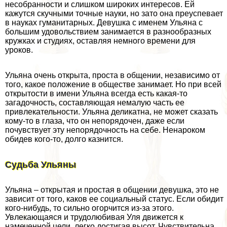
несобранности и слишком широких интересов. Ей
кажутся скучными точные науки, но зато она преуспевает
в науках гуманитарных. Девушка с именем Ульяна с
большим удовольствием занимается в разнообразных
кружках и студиях, оставляя немного времени для
уроков.
Ульяна очень открыта, проста в общении, независимо от
того, какое положение в обществе занимает. Но при всей
открытости в имени Ульяна всегда есть какая-то
загадочность, составляющая немалую часть ее
привлекательности. Ульяна деликатна, не может сказать
кому-то в глаза, что он непорядочен, даже если
почувствует эту непорядочность на себе. Ненароком
обидев кого-то, долго казнится.
Судьба Ульяны
Ульяна – открытая и простая в общении дeвyшка, это не
зависит от того, каков ее социальный статус. Если обидит
кого-нибудь, то сильно огорчится из-за этого.
Увлекающаяся и трудолюбивая Уля движется к
намеченной цели, легко достигая высот. Чувствительна,