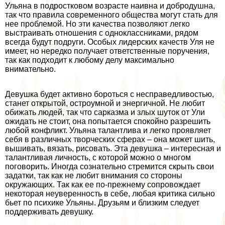
Ульяна в подростковом возрасте наивна и добродушна,
так что правила современного общества могут стать для
нее проблемой. Но эти качества позволяют легко
выстраивать отношения с одноклассниками, рядом
всегда будут подруги. Особых лидерских качеств Уля не
имеет, но нередко получает ответственные поручения,
так как подходит к любому делу максимально
внимательно.
Девушка будет активно бороться с несправедливостью,
станет открытой, остроумной и энергичной. Не любит
обижать людей, так что сарказма и злых шуток от Ули
ожидать не стоит, она попытается спокойно разрешить
любой конфликт. Ульяна талантлива и легко проявляет
себя в различных творческих сферах – она может шить,
вышивать, вязать, рисовать. Эта дeвyшка – интересная и
талантливая личность, с которой можно о многом
поговорить. Иногда сознательно стремится скрыть свои
задатки, так как не любит внимания со стороны
окружающих. Так как ее по-прежнему сопровождает
некоторая неуверенность в себе, любая критика сильно
бьет по психике Ульяны. Друзьям и близким следует
поддерживать дeвyшку.