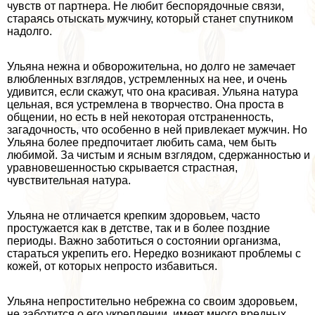
чувств от партнера. Не любит беспорядочные связи,
стараясь отыскать мужчину, который станет спутником
надолго.
Ульяна нежна и обворожительна, но долго не замечает
влюбленных взглядов, устремленных на нее, и очень
удивится, если скажут, что она красивая. Ульяна натура
цельная, вся устремлена в творчество. Она проста в
общении, но есть в ней некоторая отстраненность,
загадочность, что особенно в ней привлекает мужчин. Но
Ульяна более предпочитает любить сама, чем быть
любимой. За чистым и ясным взглядом, сдержанностью и
уравновешенностью скрывается страстная,
чувствительная натура.
Ульяна не отличается крепким здоровьем, часто
простужается как в детстве, так и в более поздние
периоды. Важно заботиться о состоянии организма,
стараться укрепить его. Нередко возникают проблемы с
кожей, от которых непросто избавиться.
Ульяна непростительно небрежна со своим здоровьем,
не заботится о его укреплении, имеет много вредных