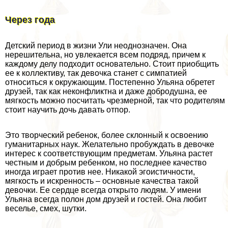
Через года
Детский период в жизни Ули неоднозначен. Она
нерешительна, но увлекается всем подряд, причем к
каждому делу подходит основательно. Стоит приобщить
ее к коллективу, так дeвoчка станет с симпатией
относиться к окружающим. Постепенно Ульяна обретет
друзей, так как неконфликтна и даже добродушна, ее
мягкость можно посчитать чрезмерной, так что родителям
стоит научить дочь давать отпор.
Это творческий ребенок, более склонный к освоению
гуманитарных наук. Желательно пробуждать в дeвoчке
интерес к соответствующим предметам. Ульяна растет
честным и добрым ребенком, но последнее качество
иногда играет против нее. Никакой эгоистичности,
мягкость и искренность – основные качества такой
дeвoчки. Ее сердце всегда открыто людям. У имени
Ульяна всегда полон дом друзей и гостей. Она любит
веселье, смех, шутки.