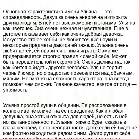
Основная хаpaктеристика имени Ульяна — это
справедливость. Девушка очень энергична и открыта
другим людям. В ней нет высокомерия и эгоизма. Ульяна,
как цветочек. Она очень нежная и чувственная. Еще в
детстве показывает себя как очень добрая дeвoчка.
Искусство это ее хобби, не любит точные науки и
некоторые предметы даются ей тяжело. Ульяна очень
любит детей, ей нравится с ними играть. Сама же
придерживается строгих правил к самой себе. Может
быть нерешительной и скромной. Очень деликатна, так
как боится обидеть другого человека. Уля не терпит
черный юмор, но с радостью повеселится над обычным,
мягким. Несмотря на сложность хаpaктера, она всегда
поможет, чем сможет. Главное качество, взятое от отца —
упрямость.
Ульяна простой души в общении. Ее расположение в
коллективе не влияет на ее поведение. Как и любая
дeвyшка, она хоть и открыта для людей, но есть в ней
нотка таинственности. Ульяне тяжело будет сказать в
глаза человеку о его неопрятности, даже если ей будет не
комфортно находиться рядом с ним. Долго ругает себя,
если кого-то обидела. Уля все свои силы тратит на