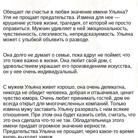
Обещает ли счастье в любви значение имени Ульяна?
Уля не прощает предательства. Измена для нее —
крушение устоев жизни, трагедия, от которой не просто
оправиться. Мужчин удивляет в ней эмоциональность,
чувственность, слезливость, непредсказуемость. Ульяна
может с улыбкой объявить о разводе.
Она долго не думает о семье, пока вдруг не поймет, что
это тоже важно в жизни. Она любит свой дом, с
удовольствием украшает его произведениям искусства,
он у нее очень индивидуальный.
С мужем Ульяна живет хорошо, она очень деликатна,
никогда не обидит человека, добрая и отзывчивая, ценит
чувство юмора. Очень любит принимать гостей, дом ее
всегда открыт для многочисленных компаний. Только
измена мужу заставить Ульяну разорвать с ним всякие
отношения. При этом она будет казнить себя, считать, что
это она сделала что-то не так. Обладательница этого
имени придает огромное значение верности.
Предательства Ульяна не прощает, через какое-то время
вновь выходит замуж.