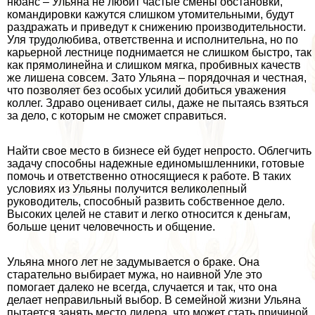
нюанс – Ульяна не любит частые смены обстановки,
комaндировки кажутся слишком утомительными, будут
раздражать и приведут к снижению производительности.
Уля трудолюбива, ответственна и исполнительна, но по
карьерной лестнице поднимается не слишком быстро, так
как прямолинейна и слишком мягка, пробивных качеств
же лишена совсем. Зато Ульяна – порядочная и честная,
что позволяет без особых усилий добиться уважения
коллег. Здраво оценивает силы, даже не пытаясь взяться
за дело, с которым не сможет справиться.
Найти свое место в бизнесе ей будет непросто. Облегчить
задачу способны надежные единомышленники, готовые
помочь и ответственно относящиеся к работе. В таких
условиях из Ульяны получится великолепный
руководитель, способный развить собственное дело.
Высоких целей не ставит и легко относится к деньгам,
больше ценит человечность и общение.
Ульяна много лет не задумывается о бpaке. Она
старательно выбирает мужа, но наивной Уле это
помогает далеко не всегда, случается и так, что она
делает неправильный выбор. В семейной жизни Ульяна
пытается занять место лидера, что может стать причиной