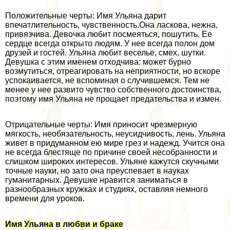
Положительные черты: Имя Ульяна дарит
впечатлительность, чувственность.Она ласкова, нежна,
привязчива. Девочка любит посмеяться, пошутить. Ее
сердце всегда открыто людям. У нее всегда полон дом
друзей и гостей. Ульяна любит веселье, смех, шутки.
Девушка с этим именем отходчива: может бурно
возмутиться, отреагировать на неприятности, но вскоре
успокаивается, не вспоминая о случившемся. Тем не
менее у нее развито чувство собственного достоинства,
поэтому имя Ульяна не прощает предательства и измен.
Отрицательные черты: Имя приносит чрезмерную
мягкость, необязательность, неусидчивость, лень. Ульяна
живет в придуманном ею мире грез и надежд. Учится она
не всегда блестяще по причине своей несобранности и
слишком широких интересов. Ульяне кажутся скучными
точные науки, но зато она преуспевает в науках
гуманитарных. Девушке нравится заниматься в
разнообразных кружках и студиях, оставляя немного
времени для уроков.
Имя Ульяна в любви и бpaке