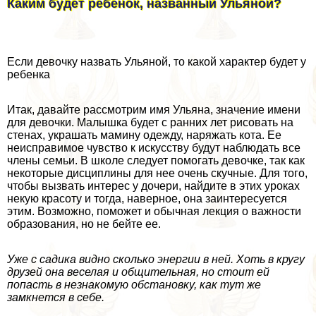
Каким будет ребенок, названный Ульяной?
Если дeвoчку назвать Ульяной, то какой хаpaктер будет у
ребенка
Итак, давайте рассмотрим имя Ульяна, значение имени
для дeвoчки. Малышка будет с ранних лет рисовать на
стенах, украшать мамину одежду, наряжать кота. Ее
неисправимое чувство к искусству будут наблюдать все
члeны семьи. В школе следует помогать дeвoчке, так как
некоторые дисциплины для нее очень скучные. Для того,
чтобы вызвать интерес у дочери, найдите в этих уроках
некую красоту и тогда, наверное, она заинтересуется
этим. Возможно, поможет и обычная лекция о важности
образования, но не бейте ее.
Уже с садика видно сколько энергии в ней. Хоть в кругу
друзей она веселая и общительная, но стоит ей
попасть в незнакомую обстановку, как тут же
замкнется в себе.