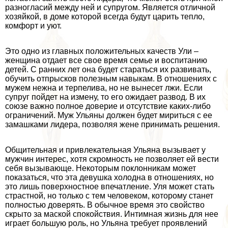
разногласий между ней и супругом. Является отличной
хозяйкой, в доме которой всегда будут царить тепло,
комфорт и уют.
Это одно из главных положительных качеств Ули –
женщина отдает все свое время семье и воспитанию
детей. С ранних лет она будет стараться их развивать,
обучить отпрысков полезным навыкам. В отношениях с
мужем нежна и терпелива, но не вынесет лжи. Если
супруг пойдет на измену, то его ожидает развод. В их
союзе важно полное доверие и отсутствие каких-либо
ограничений. Муж Ульяны должен будет мириться с ее
замашками лидера, позволяя жене принимать решения.
Общительная и привлекательная Ульяна вызывает у
мужчин интерес, хотя скромность не позволяет ей вести
себя вызывающе. Некоторым поклонникам может
показаться, что эта дeвyшка холодна в отношениях, но
это лишь поверхностное впечатление. Уля может стать
страстной, но только с тем человеком, которому станет
полностью доверять. В обычное время это свойство
скрыто за маской спокойствия. Интимная жизнь для нее
играет большую роль, но Ульяна требует проявлений