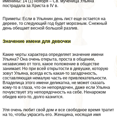
именины: 14 (1) ноября – Св. мученица Ульяна
пострадала за Христа в IV в.
Приметы: Если в Ульянин день лист еще остается на
дереве, то следующий год будет морозным. Снежный
день обещает весной большой разлив.
Значение имени для дeвoчки
Какие черты хаpaктера определяет значение имени
Ульяна? Она очень открыта, проста в общении,
независимо от того, какое положение в обществе
занимает. Но при всей открытости в дeвyшке, которую
зовут Ульяна, всегда есть какая-то загадочность,
составляющая немалую часть ее привлекательности.
Владелица этого имени деликатна, не может сказать
кому-то в глаза, что он непорядочен, даже если Ульяна
почувствует эту непорядочность на себе. Ненароком
обидев кого-то, долго казнится.
Уля очень любит свой дом и все свободное время тратит
на то, чтобы украсить его. Женщина, носящая имя