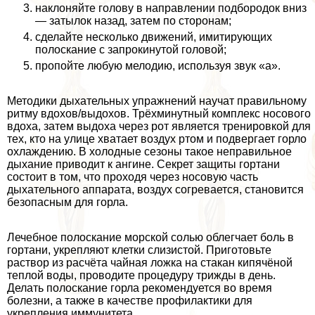
наклоняйте голову в направлении подбородок вниз
— затылок назад, затем по сторонам;
сделайте несколько движений, имитирующих
полоскание с запрокинутой головой;
пропойте любую мелодию, используя звук «а».
Методики дыхательных упражнений научат правильному
ритму вдохов/выдохов. Трёхминутный комплекс носового
вдоха, затем выдоха через рот является тренировкой для
тех, кто на улице хватает воздух ртом и подвергает горло
охлаждению. В холодные сезоны такое неправильное
дыхание приводит к ангине. Секрет защиты гортани
состоит в том, что проходя через носовую часть
дыхательного аппарата, воздух согревается, становится
безопасным для горла.
Лечебное полоскание морской солью облегчает боль в
гортани, укрепляют клетки слизистой. Приготовьте
раствор из расчёта чайная ложка на стакан кипячёной
теплой воды, проводите процедуру трижды в день.
Делать полоскание горла рекомендуется во время
болезни, а также в качестве профилактики для
укрепления иммунитета.