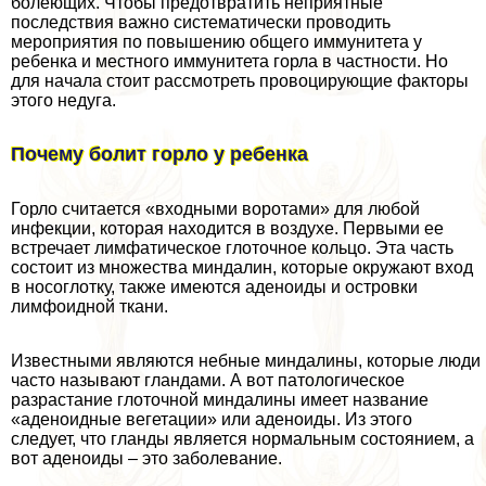
болеющих. Чтобы предотвратить неприятные
последствия важно систематически проводить
мероприятия по повышению общего иммунитета у
ребенка и местного иммунитета горла в частности. Но
для начала стоит рассмотреть провоцирующие факторы
этого недуга.
Почему болит горло у ребенка
Горло считается «входными воротами» для любой
инфекции, которая находится в воздухе. Первыми ее
встречает лимфатическое глоточное кольцо. Эта часть
состоит из множества миндалин, которые окружают вход
в носоглотку, также имеются аденоиды и островки
лимфоидной ткани.
Известными являются небные миндалины, которые люди
часто называют гландами. А вот патологическое
разрастание глоточной миндалины имеет название
«аденоидные вегетации» или аденоиды. Из этого
следует, что гланды является нормальным состоянием, а
вот аденоиды – это заболевание.