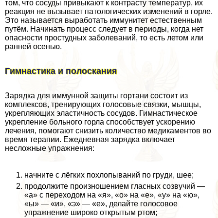
том, что сосуды привыкают к контрасту температур, их
реакция не вызывает патологических изменений в горле.
Это называется выработать иммунитет естественным
путём. Начинать процесс следует в периоды, когда нет
опасности простудных заболеваний, то есть летом или
ранней осенью.
Гимнастика и полоскания
Зарядка для иммунной защиты гортани состоит из
комплексов, тренирующих голосовые связки, мышцы,
укрепляющих эластичность сосудов. Гимнастическое
укрепление больного горла способствует ускорению
лечения, помогают снизить количество медикаментов во
время терапии. Ежедневная зарядка включает
несложные упражнения:
начните с лёгких похлопываний по гpyди, шее;
продолжите произношением гласных созвучий —
«а» с переходом на «я», «о» на «е», «у» на «ю»,
«ы» — «и», «э» — «е», делайте голосовое
упражнение широко открытым ртом;