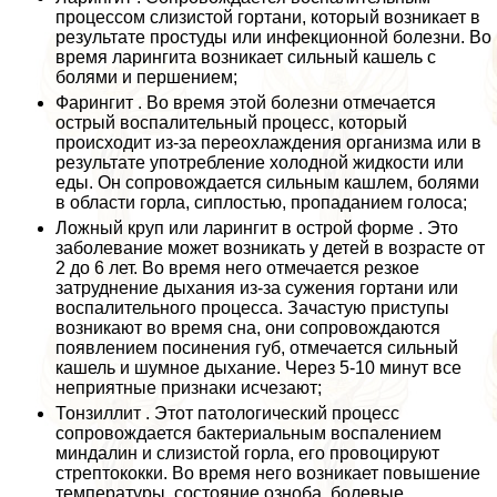
процессом слизистой гортани, который возникает в
результате простуды или инфекционной болезни. Во
время ларингита возникает сильный кашель с
болями и першением;
Фарингит . Во время этой болезни отмечается
острый воспалительный процесс, который
происходит из-за переохлаждения организма или в
результате употрeбление холодной жидкости или
еды. Он сопровождается сильным кашлем, болями
в области горла, сиплостью, пропаданием голоса;
Ложный круп или ларингит в острой форме . Это
заболевание может возникать у детей в возрасте от
2 до 6 лет. Во время него отмечается резкое
затруднение дыхания из-за сужения гортани или
воспалительного процесса. Зачастую приступы
возникают во время сна, они сопровождаются
появлением посинения губ, отмечается сильный
кашель и шумное дыхание. Через 5-10 минут все
неприятные признаки исчезают;
Тонзиллит . Этот патологический процесс
сопровождается бактериальным воспалением
миндалин и слизистой горла, его провоцируют
стрептококки. Во время него возникает повышение
температуры, состояние озноба, болевые