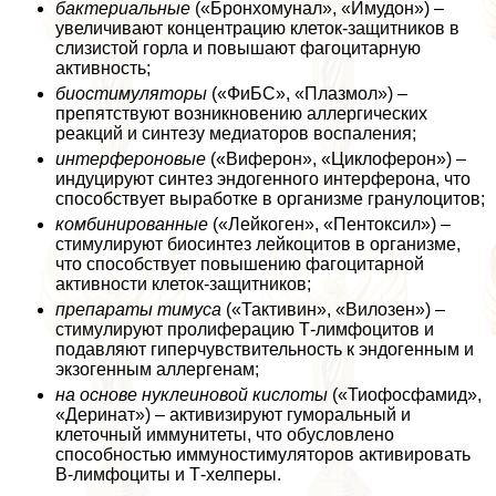
бактериальные
(«Бронхомунал», «Имудон») –
увеличивают концентрацию клеток-защитников в
слизистой горла и повышают фагоцитарную
активность;
биостимуляторы
(«ФиБС», «Плазмол») –
препятствуют возникновению аллергических
реакций и синтезу медиаторов воспаления;
интерфероновые
(«Виферон», «Циклоферон») –
индуцируют синтез эндогенного интерферона, что
способствует выработке в организме гранулоцитов;
комбинированные
(«Лейкоген», «Пентоксил») –
стимулируют биосинтез лейкоцитов в организме,
что способствует повышению фагоцитарной
активности клеток-защитников;
препараты тимуса
(«Тактивин», «Вилозен») –
стимулируют пролиферацию Т-лимфоцитов и
подавляют гиперчувствительность к эндогенным и
экзогенным аллергенам;
на основе нуклеиновой кислоты
(«Тиофосфамид»,
«Деринат») – активизируют гумopaльный и
клеточный иммунитеты, что обусловлено
способностью иммуностимуляторов активировать
В-лимфоциты и Т-хелперы.