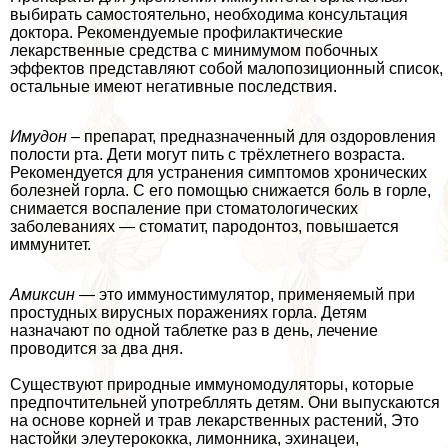
выбирать самостоятельно, необходима консультация
доктора. Рекомендуемые профилактические
лекарственные средства с минимумом побочных
эффектов представляют собой малопозиционный список,
остальные имеют негативные последствия.
Имудон
– препарат, предназначенный для оздоровления
полости рта. Дети могут пить с трёхлетнего возраста.
Рекомендуется для устранения симптомов хронических
болезней горла. С его помощью снижается боль в горле,
снимается воспаление при стоматологических
заболеваниях — стоматит, пародонтоз, повышается
иммунитет.
Амиксин
— это иммуностимулятор, применяемый при
простудных вирусных поражениях горла. Детям
назначают по одной таблетке раз в день, лечение
проводится за два дня.
Существуют природные иммуномодуляторы, которые
предпочтительней употрeбллять детям. Они выпускаются
на основе корней и трав лекарственных растений, Это
настойки элеутерококка, лимонника, эхинацеи,