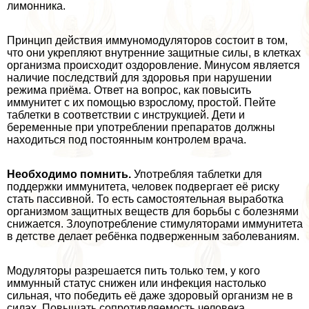
лимонника.
Принцип действия иммуномодуляторов состоит в том,
что они укрепляют внутренние защитные силы, в клетках
организма происходит оздоровление. Минусом является
наличие последствий для здоровья при нарушении
режима приёма. Ответ на вопрос, как повысить
иммунитет с их помощью взрослому, простой. Пейте
таблетки в соответствии с инструкцией. Дети и
беременные при употрeблении препаратов должны
находиться под постоянным контролем врача.
Необходимо помнить.
Употрeбляя таблетки для
поддержки иммунитета, человек подвергает её риску
стать пассивной. То есть самостоятельная выработка
организмом защитных веществ для борьбы с болезнями
снижается. Злоупотрeбление стимуляторами иммунитета
в детстве делает ребёнка подверженным заболеваниям.
Модуляторы разрешается пить только тем, у кого
иммунный статус снижен или инфекция настолько
сильная, что победить её даже здоровый организм не в
силах. Повышать сопротивляемость человека