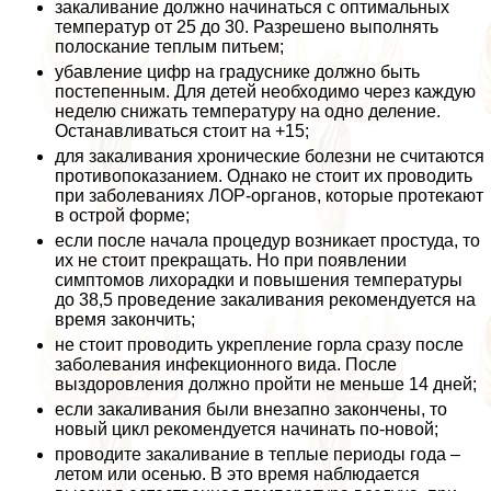
закаливание должно начинаться с оптимальных
температур от 25 до 30. Разрешено выполнять
полоскание теплым питьем;
убавление цифр на градуснике должно быть
постепенным. Для детей необходимо через каждую
неделю снижать температуру на одно деление.
Останавливаться стоит на +15;
для закаливания хронические болезни не считаются
противопоказанием. Однако не стоит их проводить
при заболеваниях ЛОР-органов, которые протекают
в острой форме;
если после начала процедур возникает простуда, то
их не стоит прекращать. Но при появлении
симптомов лихорадки и повышения температуры
до 38,5 проведение закаливания рекомендуется на
время закончить;
не стоит проводить укрепление горла сразу после
заболевания инфекционного вида. После
выздоровления должно пройти не меньше 14 дней;
если закаливания были внезапно закончены, то
новый цикл рекомендуется начинать по-новой;
проводите закаливание в теплые периоды года –
летом или осенью. В это время наблюдается