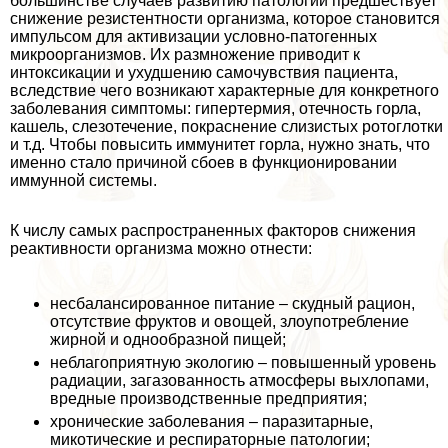
большинстве случаев развитию патологий предшествует
снижение резистентности организма, которое становится
импульсом для активизации условно-патогенных
микроорганизмов. Их размножение приводит к
интоксикации и ухудшению самочувствия пациента,
вследствие чего возникают хаpaктерные для конкретного
заболевания симптомы: гипертермия, отечность горла,
кашель, слезотечение, покраснение слизистых ротоглотки
и т.д. Чтобы повысить иммунитет горла, нужно знать, что
именно стало причиной сбоев в функционировании
иммунной системы.
К числу самых распространенных факторов снижения
реактивности организма можно отнести:
несбалансированное питание – скудный рацион,
отсутствие фруктов и овощей, злоупотрeбление
жирной и однообразной пищей;
нeблагоприятную экологию – повышенный уровень
радиации, загазованность атмосферы выхлопами,
вредные производственные предприятия;
хронические заболевания – паразитарные,
микотические и респираторные патологии;