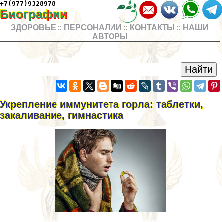
+7(977)9328978
Биографии
ЗДОРОВЬЕ
::
ПЕРСОНАЛИИ
::
КОНТАКТЫ
::
НАШИ
АВТОРЫ
Укрепление иммунитета горла: таблетки,
закаливание, гимнастика