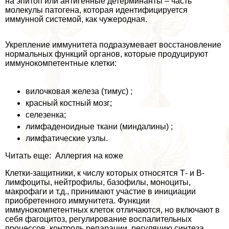
на эпитоп или антигенные детерминанты – часть
молекулы патогена, которая идентифицируется
иммунной системой, как чужеродная.
Укрепление иммунитета подразумевает восстановление
нормальных функций органов, которые продуцируют
иммунокомпетентные клетки:
вилочковая железа (тимус) ;
красный костный мозг;
селезенка;
лимфаденоидные ткани (миндалины) ;
лимфатические узлы.
Читать еще: Аллергия на коже
Клетки-защитники, к числу которых относятся Т- и В-
лимфоциты, нейтрофилы, базофилы, моноциты,
макрофаги и т.д., принимают участие в инициации
приобретенного иммунитета. Функции
иммунокомпетентных клеток отличаются, но включают в
себя фагоцитоз, регулирование воспалительных
процессов, контроль репарации, регуляцию синтеза