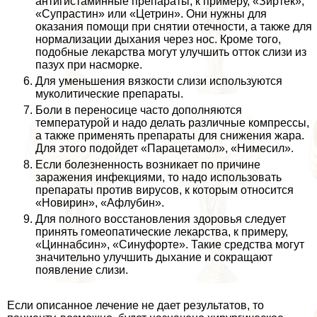
антигистаминные препараты, к примеру, «Зиртек»,
«Супрастин» или «Цетрин». Они нужны для
оказания помощи при снятии отечности, а также для
нормализации дыхания через нос. Кроме того,
подобные лекарства могут улучшить отток слизи из
пазух при насморке.
Для уменьшения вязкости слизи используются
муколитические препараты.
Боли в переносице часто дополняются
температурой и надо делать различные компрессы,
а также применять препараты для снижения жара.
Для этого подойдет «Парацетамол», «Нимесил».
Если болезненность возникает по причине
заражения инфекциями, то надо использовать
препараты против вирусов, к которым относится
«Новирин», «Афлубин».
Для полного восстановления здоровья следует
принять гомеопатические лекарства, к примеру,
«Циннабсин», «Синуфорте». Такие средства могут
значительно улучшить дыхание и сокращают
появление слизи.
Если описанное лечение не дает результатов, то