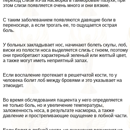
переход слизи из-за насморка в гайморовые пазухи, при
этом слизи появляется очень много и они вязкие.
С таким заболеванием появляются давящие боли в
переносице, а если трогать ее, то ощущается острая
боль.
У больных закладывает нос, начинают болеть скулы, лоб,
виски из полости носа выделяется слизь с гноем, поэтому
они приобретают хаpaктерный зеленый или желтый цвет,
а также могут иметь неприятный запах.
Если воспаление протекает в решетчатой кости, то у
человека болит лоб между бровями и это указывает на
этмоидит.
Во время обследования пациента у него определяется
не только боль, но и увеличение температуры,
заложенность носа, в результате насморка, а также
давление и простреливающие ощущение в лобной части.