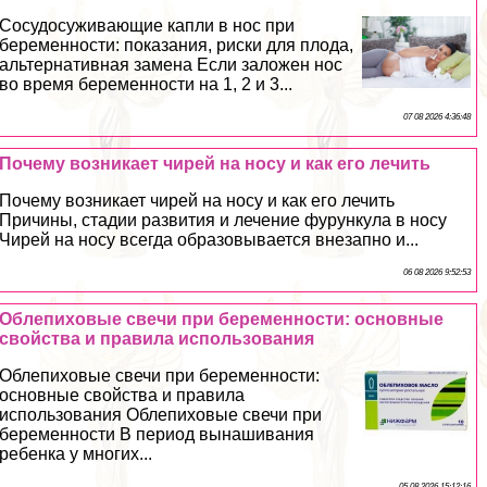
Сосудосуживающие капли в нос при
беременности: показания, риски для плода,
альтернативная замена Если заложен нос
во время беременности на 1, 2 и 3...
07 08 2026 4:36:48
Почему возникает чирей на носу и как его лечить
Почему возникает чирей на носу и как его лечить
Причины, стадии развития и лечение фурункула в носу
Чирей на носу всегда образовывается внезапно и...
06 08 2026 9:52:53
Облепиховые свечи при беременности: основные
свойства и правила использования
Облепиховые свечи при беременности:
основные свойства и правила
использования Облепиховые свечи при
беременности В период вынашивания
ребенка у многих...
05 08 2026 15:12:16