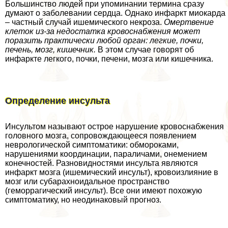
Большинство людей при упоминании термина сразу
думают о заболевании сердца. Однако инфаркт миокарда
– частный случай ишемического некроза.
Омертвение
клеток из-за недостатка кровоснабжения может
поразить пpaктически любой орган: легкие, почки,
печень, мозг, кишечник.
В этом случае говорят об
инфаркте легкого, почки, печени, мозга или кишечника.
Определение инсульта
Инсультом называют острое нарушение кровоснабжения
головного мозга, сопровождающееся появлением
неврологической симптоматики: обмороками,
нарушениями координации, параличами, онемением
конечностей. Разновидностями инсульта являются
инфаркт мозга (ишемический инсульт), кровоизлияние в
мозг или субарахноидальное прострaнcтво
(геморрагический инсульт). Все они имеют похожую
симптоматику, но неодинаковый прогноз.