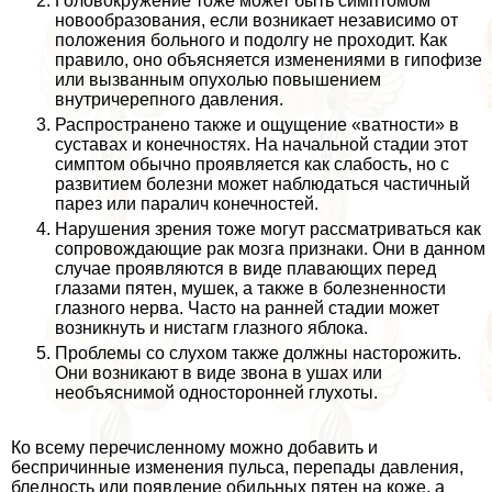
Головокружение тоже может быть симптомом
новообразования, если возникает независимо от
положения больного и подолгу не проходит. Как
правило, оно объясняется изменениями в гипофизе
или вызванным опухолью повышением
внутричерепного давления.
Распространено также и ощущение «ватности» в
суставах и конечностях. На начальной стадии этот
симптом обычно проявляется как слабость, но с
развитием болезни может наблюдаться частичный
парез или паралич конечностей.
Нарушения зрения тоже могут рассматриваться как
сопровождающие paк мозга признаки. Они в данном
случае проявляются в виде плавающих перед
глазами пятен, мушек, а также в болезненности
глазного нерва. Часто на ранней стадии может
возникнуть и нистагм глазного яблока.
Проблемы со слухом также должны насторожить.
Они возникают в виде звона в ушах или
необъяснимой односторонней глухоты.
Ко всему перечисленному можно добавить и
беспричинные изменения пульса, перепады давления,
бледность или появление обильных пятен на коже, а