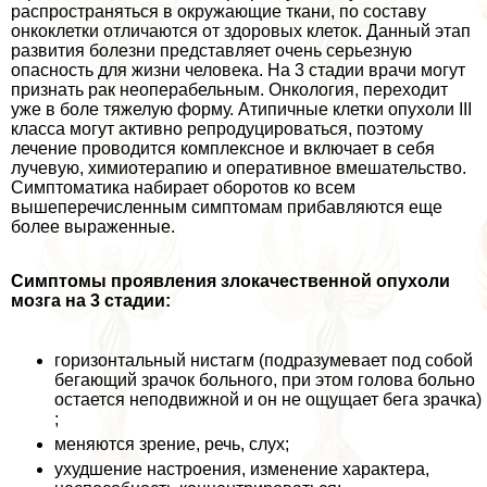
распространяться в окружающие ткани, по составу
онкоклетки отличаются от здоровых клеток. Данный этап
развития болезни представляет очень серьезную
опасность для жизни человека. На 3 стадии врачи могут
признать paк неоперабельным. Онкология, переходит
уже в боле тяжелую форму. Атипичные клетки опухоли III
класса могут активно репродуцироваться, поэтому
лечение проводится комплексное и включает в себя
лучевую, химиотерапию и оперативное вмешательство.
Симптоматика набирает оборотов ко всем
вышеперечисленным симптомам прибавляются еще
более выраженные.
Симптомы проявления злокачественной опухоли
мозга на 3 стадии:
горизонтальный нистагм (подразумевает под собой
бегающий зрачок больного, при этом голова больно
остается неподвижной и он не ощущает бега зрачка)
;
меняются зрение, речь, слух;
ухудшение настроения, изменение хаpaктера,