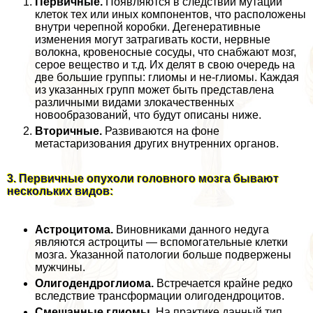
Первичные.
Появляются в следствии мутации
клеток тех или иных компонентов, что расположены
внутри черепной коробки. Дегенеративные
изменения могут затрагивать кости, нервные
волокна, кровеносные сосуды, что снабжают мозг,
серое вещество и т.д. Их делят в свою очередь на
две большие группы: глиомы и не-глиомы. Каждая
из указанных групп может быть представлена
различными видами злокачественных
новообразований, что будут описаны ниже.
Вторичные.
Развиваются на фоне
метастаризования других внутренних органов.
3. Первичные опухоли головного мозга бывают
нескольких видов:
Астроцитома.
Виновниками данного недуга
являются астроциты — вспомогательные клетки
мозга. Указанной патологии больше подвержены
мужчины.
Олигодендроглиома.
Встречается крайне редко
вследствие трaнcформации олигодендроцитов.
Смешанные глиомы.
На пpaктике данный тип