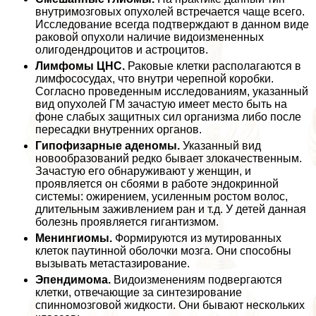
внутримозговых опухолей встречается чаще всего.
Исследование всегда подтверждают в данном виде
paковой опухоли наличие видоизмененных
олигодендроцитов и астроцитов.
Лимфомы ЦНС.
Раковые клетки располагаются в
лимфососудах, что внутри черепной коробки.
Согласно проведенным исследованиям, указанный
вид опухолей ГМ зачастую имеет место быть на
фоне слабых защитных сил организма либо после
пересадки внутренних органов.
Гипофизарные аденомы.
Указанный вид
новообразований редко бывает злокачественным.
Зачастую его обнаруживают у женщин, и
проявляется он сбоями в работе эндокринной
системы: ожирением, усиленным ростом волос,
длительным заживлением ран и т.д. У детей данная
болезнь проявляется гигантизмом.
Менингиомы.
Формируются из мутированных
клеток паутинной оболочки мозга. Они способны
вызывать метастазирование.
Эпендимома.
Видоизменениям подвергаются
клетки, отвечающие за синтезирование
спинномозговой жидкости. Они бывают нескольких