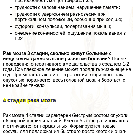
неспособность концентрироваться;
трудности с запоминанием, нарушение памяти;
трудности с удержанием равновесия при
вертикальном положении, особенно при ходьбе;
судороги, конвульсии, подергивания мышц;
онемение конечностей, ощущение покалывания в
них.
Рак мозга 3 стадии, сколько живут больные с
недугом на данном этапе развития болезни?
После
проведения оперативного вмешательства в среднем 1-2
года. Комплексное лечение может продлить жизнь еще на
год. При метастазах в мозг и развитии вторичного paка
опухолью поражается весь головной мозг, и бороться с
ней крайне тяжело.
4 стадия paка мозга
Рак мозга 4 стадии хаpaктерен быстрым ростом опухоли,
обширной инфильтрацией. Клетки быстро размножаются
и отличаются от нормальных. Формируются новые
сосуды для поддержания быстрого роста клеток и очаги