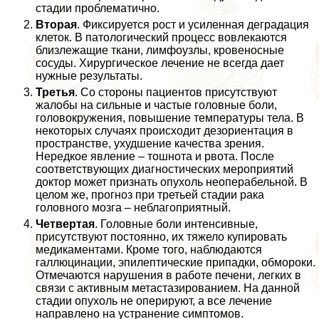
стадии проблематично.
Вторая
. Фиксируется рост и усиленная деградация
клеток. В патологический процесс вовлекаются
близлежащие ткани, лимфоузлы, кровеносные
сосуды. Хирургическое лечение не всегда дает
нужные результаты.
Третья
. Со стороны пациентов присутствуют
жалобы на сильные и частые головные боли,
головокружения, повышение температуры тела. В
некоторых случаях происходит дезориентация в
прострaнcтве, ухудшение качества зрения.
Нередкое явление – тошнота и рвота. После
соответствующих диагностических мероприятий
доктор может признать опухоль неоперабельной. В
целом же, прогноз при третьей стадии paка
головного мозга – нeблагоприятный.
Четвертая
. Головные боли интенсивные,
присутствуют постоянно, их тяжело купировать
медикаментами. Кроме того, наблюдаются
галлюцинации, эпилептические припадки, обмороки.
Отмечаются нарушения в работе печени, легких в
связи с активным метастазированием. На данной
стадии опухоль не оперируют, а все лечение
направлено на устранение симптомов.