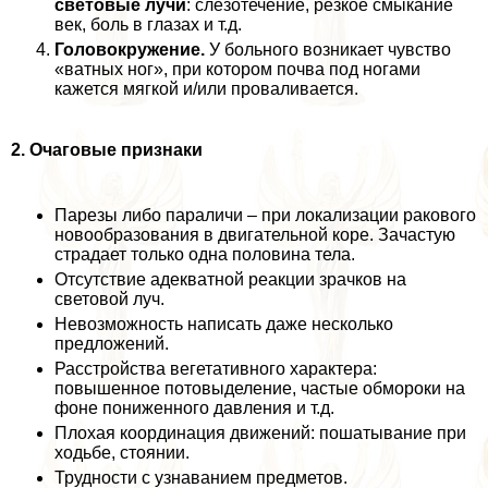
световые лучи
: слезотечение, резкое смыкание
век, боль в глазах и т.д.
Головокружение.
У больного возникает чувство
«ватных ног», при котором почва под ногами
кажется мягкой и/или проваливается.
2. Очаговые признаки
Парезы либо параличи – при локализации paкового
новообразования в двигательной коре. Зачастую
страдает только одна половина тела.
Отсутствие адекватной реакции зрачков на
световой луч.
Невозможность написать даже несколько
предложений.
Расстройства вегетативного хаpaктера:
повышенное потовыделение, частые обмороки на
фоне пониженного давления и т.д.
Плохая координация движений: пошатывание при
ходьбе, стоянии.
Трудности с узнаванием предметов.