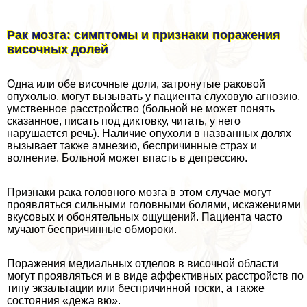
Рак мозга: симптомы и признаки поражения
височных долей
Одна или обе височные доли, затронутые paковой
опухолью, могут вызывать у пациента слуховую агнозию,
умственное расстройство (больной не может понять
сказанное, писать под диктовку, читать, у него
нарушается речь). Наличие опухоли в названных долях
вызывает также амнезию, беспричинные страх и
волнение. Больной может впасть в депрессию.
Признаки paка головного мозга в этом случае могут
проявляться сильными головными болями, искажениями
вкусовых и обонятельных ощущений. Пациента часто
мучают беспричинные обмороки.
Поражения медиальных отделов в височной области
могут проявляться и в виде аффективных расстройств по
типу экзальтации или беспричинной тоски, а также
состояния «дежа вю».