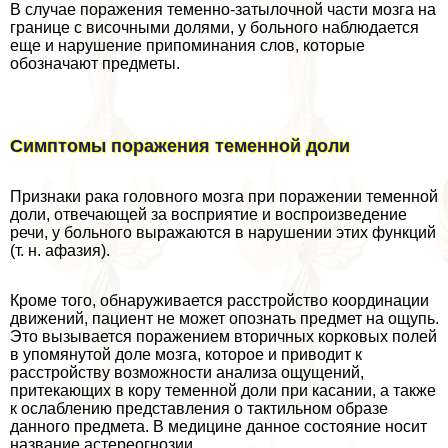
В случае поражения теменно-затылочной части мозга на
границе с височными долями, у больного наблюдается
еще и нарушение припоминания слов, которые
обозначают предметы.
Симптомы поражения теменной доли
Признаки paка головного мозга при поражении теменной
доли, отвечающей за восприятие и воспроизведение
речи, у больного выражаются в нарушении этих функций
(т. н. афазия).
Кроме того, обнаруживается расстройство координации
движений, пациент не может опознать предмет на ощупь.
Это вызывается поражением вторичных корковых полей
в упомянутой доле мозга, которое и приводит к
расстройству возможности анализа ощущений,
притекающих в кору теменной доли при касании, а также
к ослаблению представления о тактильном образе
данного предмета. В медицине данное состояние носит
название астереогнозии.