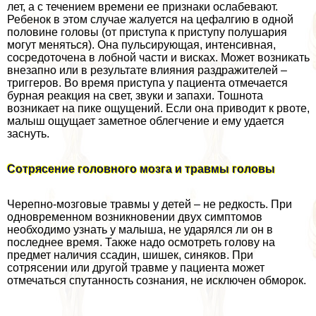
лет, а с течением времени ее признаки ослабевают.
Ребенок в этом случае жалуется на цефалгию в одной
половине головы (от приступа к приступу полушария
могут меняться). Она пульсирующая, интенсивная,
сосредоточена в лобной части и висках. Может возникать
внезапно или в результате влияния раздражителей –
триггеров. Во время приступа у пациента отмечается
бурная реакция на свет, звуки и запахи. Тошнота
возникает на пике ощущений. Если она приводит к рвоте,
малыш ощущает заметное облегчение и ему удается
заснуть.
Сотрясение головного мозга и травмы головы
Черепно-мозговые травмы у детей – не редкость. При
одновременном возникновении двух симптомов
необходимо узнать у малыша, не ударялся ли он в
последнее время. Также надо осмотреть голову на
предмет наличия ссадин, шишек, синяков. При
сотрясении или другой травме у пациента может
отмечаться спyтaнность сознания, не исключен обморок.