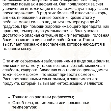
рвотных позывах и цефалгии. Они появляются за счет
увеличения интоксикации в организме спустя пару часов
после заражения. В ряд этих болезней относится – корь,
ангина, пневмония и иные болезни. Кроме этого у
ребенка может сильно подняться температура до 40
градусов. При помощи жаропонижающего препарата, как
правило, температура уменьшается, а боль утихает.
Достаточно опасная ситуация при гипертермии, головная
боли возникает в височной и лобной части. Рвота
выступает признаком воспаления, которое находится в
головном мозгу.
С такими серьезными заболеваниями в виде энцефалита
или менингита могут также возникать озноб, мышечная
слабость, судороги. Зачастую оно также сопровождается
токсическим шоком, что может привести к cмepти.
Распространенными симптомами, в зависимости от
продукта, который вызывает интоксикацию, являются:
Тошнота со рвотным рефлексом;
Озноб тела, пониженная или повышенная
температура;