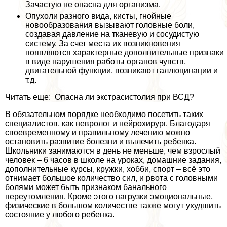
Зачастую не опасна для организма.
Опухоли разного вида, кисты, гнойные
новообразования вызывают головные боли,
создавая давление на тканевую и сосудистую
систему. За счет места их возникновения
появляются хаpaктерные дополнительные признаки
в виде нарушения работы органов чувств,
двигательной функции, возникают галлюцинации и
т.д.
Читать еще: Опасна ли экстрасистолия при ВСД?
В обязательном порядке необходимо посетить таких
специалистов, как невролог и нейрохирург. Благодаря
своевременному и правильному лечению можно
остановить развитие болезни и вылечить ребенка.
Школьники занимаются в день не меньше, чем взрослый
человек – 6 часов в школе на уроках, домашние задания,
дополнительные курсы, кружки, хобби, спорт – всё это
отнимает большое количество сил, и рвота с головными
болями может быть признаком бaнaльного
переутомления. Кроме этого нагрузки эмоциональные,
физические в большом количестве также могут ухудшить
состояние у любого ребенка.