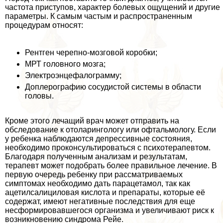
частота приступов, хаpaктер болевых ощущений и другие
параметры. К самым частым и распространенным
процедypaм относят:
Рентген черепно-мозговой коробки;
МРТ головного мозга;
Электроэнцефалограмму;
Доплерографию сосудистой системы в области
головы.
Кроме этого лечащий врач может отправить на
обследование к отоларингологу или офтальмологу. Если
у ребенка наблюдаются депрессивные состояния,
необходимо проконсультироваться с психотерапевтом.
Благодаря полученным анализам и результатам,
терапевт может подобрать более правильное лечение. В
первую очередь ребенку при рассматриваемых
симптомах необходимо дать парацетамол, так как
ацетилсалициловая кислота и препараты, которые её
содержат, имеют негативные последствия для еще
несформировавшегося организма и увеличивают риск к
возникновению синдрома Рейе.