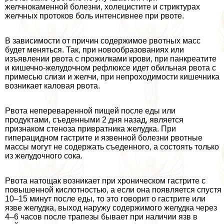
желчнокаменной болезни, холецистите и стриктурах
желчных протоков боль интенсивнее при рвоте.
В зависимости от причин содержимое рвотных масс
будет меняться. Так, при новообразованиях или
изъявлении рвота с прожилками крови, при панкреатите
и кишечно-желудочном рефлюксе идет обильная рвота с
примесью слизи и желчи, при непроходимости кишечника
возникает каловая рвота.
Рвота непереваренной пищей после еды или
продуктами, съеденными 2 дня назад, является
признаком стеноза привратника желудка. При
гиперацидном гастрите и язвенной болезни рвотные
массы могут не содержать съеденного, а состоять только
из желудочного сока.
Рвота натощак возникает при хроническом гастрите с
повышенной кислотностью, а если она появляется спустя
10–15 минут после еды, то это говорит о гастрите или
язве желудка, выход наружу содержимого желудка через
4–6 часов после трапезы бывает при наличии язв в