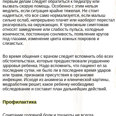
первым делам следует обратиться к педиатру или
вызвать скорую помощь. Особенно с этим нельзя
медлить, если ситуация крайне тяжелая. Не стоит
надеяться, что все само нормализуется, если малыш
сильно ослаб, непрерывно плачет или наоборот перестал
реагировать на окружающих. К тревожным симптомам
относят замедление или слабость пульса, холодные
конечности, постоянную сонливость, появление кругов
под глазами, изменение цвета кожных покровов и
слизистых.
Во время общения с врачом следует вспомнить обо всех
обстоятельствах, которые предшествовали ухудшению
здоровья ребенка. Надо вспомнить, что пациент ел за
последние сутки, не было ли в последнее время ударов
или травм, признаков присутствия в организме
инфекции. Исходя из анамнеза и клинической картины,
медработник решит, какое ребенку необходимо
обследование и составит план дальнейших действий.
Профилактика
Сочетание головной боли и тошноты не всегда