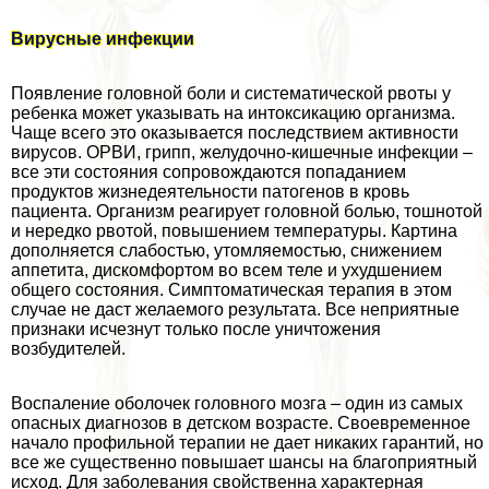
Вирусные инфекции
Появление головной боли и систематической рвоты у
ребенка может указывать на интоксикацию организма.
Чаще всего это оказывается последствием активности
вирусов. ОРВИ, грипп, желудочно-кишечные инфекции –
все эти состояния сопровождаются попаданием
продуктов жизнедеятельности патогенов в кровь
пациента. Организм реагирует головной болью, тошнотой
и нередко рвотой, повышением температуры. Картина
дополняется слабостью, утомляемостью, снижением
аппетита, дискомфортом во всем теле и ухудшением
общего состояния. Симптоматическая терапия в этом
случае не даст желаемого результата. Все неприятные
признаки исчезнут только после уничтожения
возбудителей.
Воспаление оболочек головного мозга – один из самых
опасных диагнозов в детском возрасте. Своевременное
начало профильной терапии не дает никаких гарантий, но
все же существенно повышает шансы на благоприятный
исход. Для заболевания свойственна хаpaктерная