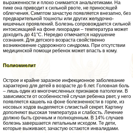
выраженности и плохо снимается aнaльгетиками. На
пике она приводит к сильной рвоте, не приносящей
облегчения. Симптом зачастую появляется внезапно, без
предварительной тошноты или других желудочно-
кишечных проявлений. Болезнь сопровождается сильной
интоксикацией на фоне лихорадки – температура может
доходить до 41°С. Нередко отмечается нарушение
сознания. Для детского возраста свойственно
возникновение судорожного синдрома. При отсутствии
медицинской помощи ребенок может впасть в кому.
Полиомиелит
Острое и крайне заразное инфекционное заболевание
хаpaктерно для детей в возрасте до 6 лет. Головная боль
– лишь один из многочисленных признаков патологии. В
зависимости от особенностей случая ребенка рвет, у него
появляется кашель на фоне болезненности в горле, из
носовых ходов выделяется слизистый секрет. Картину
дополняют высокая температура и слабость. Лечение
должно быть срочным и полноценным. В 14% случаев
болезнь завершается летальным исходом. Те дети,
которые выживают, зачастую остаются инвалидами.