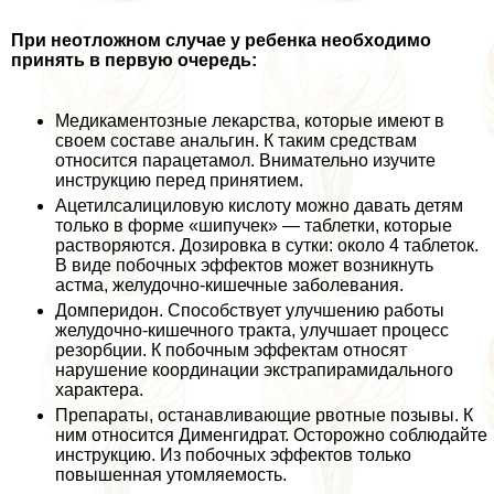
При неотложном случае у ребенка необходимо
принять в первую очередь:
Медикаментозные лекарства, которые имеют в
своем составе aнaльгин. К таким средствам
относится парацетамол. Внимательно изучите
инструкцию перед принятием.
Ацетилсалициловую кислоту можно давать детям
только в форме «шипучек» — таблетки, которые
растворяются. Дозировка в сутки: около 4 таблеток.
В виде побочных эффектов может возникнуть
астма, желудочно-кишечные заболевания.
Домперидон. Способствует улучшению работы
желудочно-кишечного тpaкта, улучшает процесс
резорбции. К побочным эффектам относят
нарушение координации экстрапирамидального
хаpaктера.
Препараты, останавливающие рвотные позывы. К
ним относится Дименгидрат. Осторожно соблюдайте
инструкцию. Из побочных эффектов только
повышенная утомляемость.