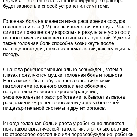
случаях – это тошнота. От провоцирующего фактора
будет зависеть и способ устранения симптома.
Головная боль начинается из-за расширения сосудов
головного мозга (ГМ) после изменения их тонуса. Часто
симптом появляется у взрослых в результате усталости,
неврологических или вегетативных нарушений. У детей
также головная боль способна возникнуть после
насыщенного дня, сильных впечатлений, как реакция на
погоду.
Сначала ребенок эмоционально возбужден, затем в
глазах появляются мушки, головная боль и тошнота.
Рвота может быть обусловлена органическими
патологиями головного мозга и его оболочек,
нарушением мозгового кровообращения,
эмоциональными расстройствами, а бывает вызвана
раздражением рецепторов желудка из-за болезней
пищеварительной системы и других органов.
Иногда головная боль и рвота у ребенка не является
признаком органической патологии, это только реакция
на стрессовое состояние или перевозбуждение: ребенок