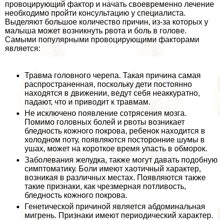
провоцирующий фактор и начать своевременно лечение
необходимо пройти консультацию у специалиста.
Выделяют большое количество причин, из-за которых у
малыша может возникнуть рвота и боль в голове.
Самыми популярными провоцирующими факторами
является:
Травма головного черепа. Такая причина самая
распространенная, поскольку дети постоянно
находятся в движении, ведут себя неаккуратно,
падают, что и приводит к травмам.
Не исключено появление сотрясения мозга.
Помимо головных болей и рвоты возникает
бледность кожного покрова, ребенок находится в
холодном поту, появляются посторонние шумы в
ушах, может на короткое время упасть в обморок.
Заболевания желудка, также могут давать подобную
симптоматику. Боли имеют хаотичный хаpaктер,
возникая в различных местах. Появляются также
такие признаки, как чрезмерная потливость,
бледность кожного покрова.
Генетической причиной является абдоминальная
мигрень. Признаки имеют периодический хаpaктер.