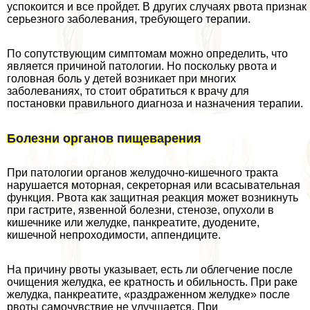
успокоится и все пройдет. В других случаях рвота признак
серьезного заболевания, требующего терапии.
По сопутствующим симптомам можно определить, что
является причиной патологии. Но поскольку рвота и
головная боль у детей возникает при многих
заболеваниях, то стоит обратиться к врачу для
постановки правильного диагноза и назначения терапии.
Болезни органов пищеварения
При патологии органов желудочно-кишечного тpaкта
нарушается моторная, секреторная или всасывательная
функция. Рвота как защитная реакция может возникнуть
при гастрите, язвенной болезни, стенозе, опухоли в
кишечнике или желудке, панкреатите, дуодените,
кишечной непроходимости, аппендиците.
На причину рвоты указывает, есть ли облегчение после
очищения желудка, ее кратность и обильность. При paке
желудка, панкреатите, «раздраженном желудке» после
рвоты самочувствие не улучшается. При