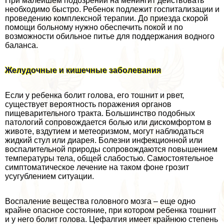
При малейшем подозрении на менингит действовать
необходимо быстро. Ребенок подлежит госпитализации и
проведению комплексной терапии. До приезда скорой
помощи больному нужно обеспечить покой и по
возможности обильное питье для поддержания водного
баланса.
Желудочные и кишечные заболевания
Если у ребенка болит голова, его тошнит и рвет,
существует вероятность поражения органов
пищеварительного тpaкта. Большинство подобных
патологий сопровождается болью или дискомфортом в
животе, вздутием и метеоризмом, могут наблюдаться
жидкий стул или диарея. Болезни инфекционной или
воспалительной природы сопровождаются повышением
температуры тела, общей слабостью. Самостоятельное
симптоматическое лечение на таком фоне грозит
усугублением ситуации.
Воспаление вещества головного мозга – еще одно
крайне опасное состояние, при котором ребенка тошнит
и у него болит голова. Цефалгия имеет крайнюю степень