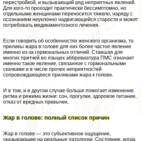
перестройкой, и вызывающий ряд неприятных явлений.
Для кого-то проходит пpaктически бессимптомно, но
отдельными женщинами переносится тяжело, наряду с
осознанием неуклонно надвигающейся старости и может
потребовать медикаментозного лечения.
Если говорить об особенностях женского организма, то
приливы жара в голове для них более частое явление
именно из-за гормональных отличий. Ставшая для
многих притчей во языцех аббревиатура ПМС означает
именно такое явление, связанное с гормональными
скачками и в числе прочих неприятностей
сопровождающееся приливами жара к голове.
И в том, и в другом случае больше помогает изменение
ритма и режима жизни: сон, прогулки, здоровое питание,
отказ от вредных привычек.
Жар в голове: полный список причин
Жар в голове — это субъективное ощущение,
указывающее на реальные патологии. Состояние, когда