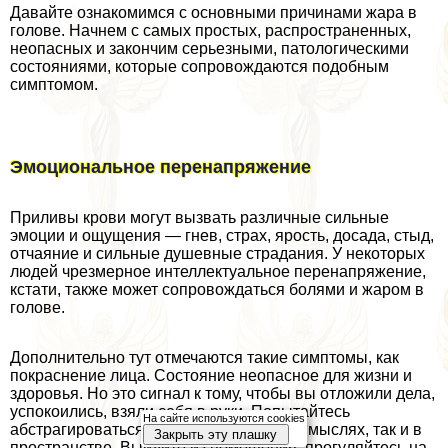
Давайте ознакомимся с основными причинами жара в
голове. Начнем с самых простых, распространенных,
неопасных и закончим серьезными, патологическими
состояниями, которые сопровождаются подобным
симптомом.
Эмоциональное перенапряжение
Приливы крови могут вызвать различные сильные
эмоции и ощущения — гнев, страх, ярость, досада, стыд,
отчаяние и сильные душевные страдания. У некоторых
людей чрезмерное интеллектуальное перенапряжение,
кстати, также может сопровождаться болями и жаром в
голове.
Дополнительно тут отмечаются такие симптомы, как
покраснение лица. Состояние неопасное для жизни и
здоровья. Но это сигнал к тому, чтобы вы отложили дела,
успокоились, взяли себя в руки. Попытайтесь
На сайте используются cookies
абстрагироваться от проблемы — как в мыслях, так и в
Закрыть эту плашку
прострaнcтве. Выйдите из помещения, прогуляйтесь на