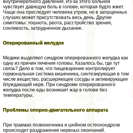
внутричерепного давления. Из-за этого больной
чувствует давящую боль в голове, которая будто жжет.
Чаще она преследует человека утром, но в запущенных
случаях может присутствовать весь день. Другие
симптомы: тошнота, рвота, расстройство зрения,
сонливость, затрудненное дыхание.
Оперированный желудок
Медики выделяют синдром оперированного желудка как
одну из причин печения головы. Казалось бы, где тут
связь? Дело в том, что пищеварение контролирует
гормональная система кишечника, синтезирующая в том
числе вещество, расширяющее сосуды и активирующее
блуждающий нерв. При синдроме оперированного
желудка после еды возникает жар в голове без
температуры.
Проблемы опopно-двигательного аппарата
При травмах позвоночника и шейном остеохондрозе
происходит раздражение нервных окончаний.