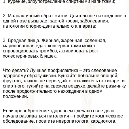
1. Курение, злоупотрeбление спиртными напитками;
2. Малоактивный образ жизни. Длительное нахождение в
одной позе вызывает застой крови, заболевания,
патологии опopно-двигательного аппарата;
3. Вредная пища. Жирная, жаренная, соленная,
маринованная еда с консервантами может
спровоцировать тромбоз, активировать рост
холестериновых бляшек.
Что делать? Лучшая профилактика – это следование
здоровому образу жизни. Кушайте побольше овощей,
фруктов, злаков, не переедайте, откажитесь от сигарет и
спиртного, гуляйте на свежем воздухе, делайте разминку
после продолжительного нахождения в одном
положении.
Если пренебрежение здоровьем сделало свое дело,
начала развиваться патология – пройдите комплексное
обследование, посетите невропатолога, кардиолога.