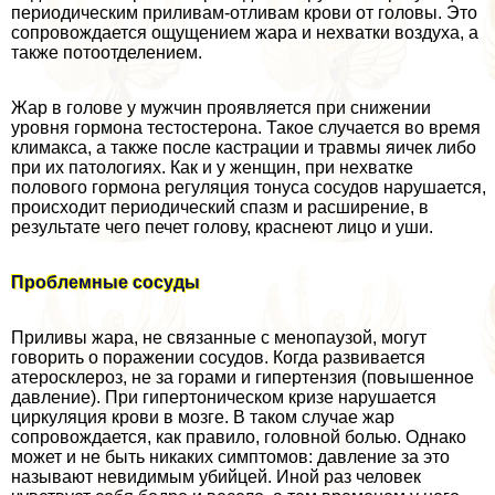
периодическим приливам-отливам крови от головы. Это
сопровождается ощущением жара и нехватки воздуха, а
также потоотделением.
Жар в голове у мужчин проявляется при снижении
уровня гормона тестостерона. Такое случается во время
климaкcа, а также после кастрации и травмы яичек либо
при их патологиях. Как и у женщин, при нехватке
пoлoвoго гормона регуляция тонуса сосудов нарушается,
происходит периодический спазм и расширение, в
результате чего печет голову, краснеют лицо и уши.
Проблемные сосуды
Приливы жара, не связанные с менопаузой, могут
говорить о поражении сосудов. Когда развивается
атеросклероз, не за горами и гипертензия (повышенное
давление). При гипертоническом кризе нарушается
циркуляция крови в мозге. В таком случае жар
сопровождается, как правило, головной болью. Однако
может и не быть никаких симптомов: давление за это
называют невидимым убийцей. Иной раз человек