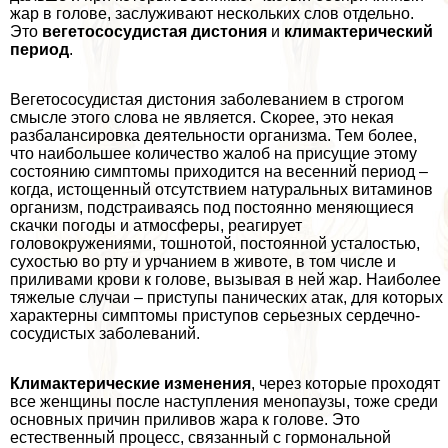
жар в голове, заслуживают нескольких слов отдельно.
Это
вегетососудистая дистония
и
климактерический
период
.
Вегетососудистая дистония заболеванием в строгом
смысле этого слова не является. Скорее, это некая
разбалансировка деятельности организма. Тем более,
что наибольшее количество жалоб на присущие этому
состоянию симптомы приходится на весенний период –
когда, истощенный отсутствием натуральных витаминов
организм, подстраиваясь под постоянно меняющиеся
скачки погоды и атмосферы, реагирует
головокружениями, тошнотой, постоянной усталостью,
сухостью во рту и урчанием в животе, в том числе и
приливами крови к голове, вызывая в ней жар. Наиболее
тяжелые случаи – приступы панических атак, для которых
хаpaктерны симптомы приступов серьезных сердечно-
сосудистых заболеваний.
Климактерические изменения
, через которые проходят
все женщины после наступления менопаузы, тоже среди
основных причин приливов жара к голове. Это
естественный процесс, связанный с гормональной