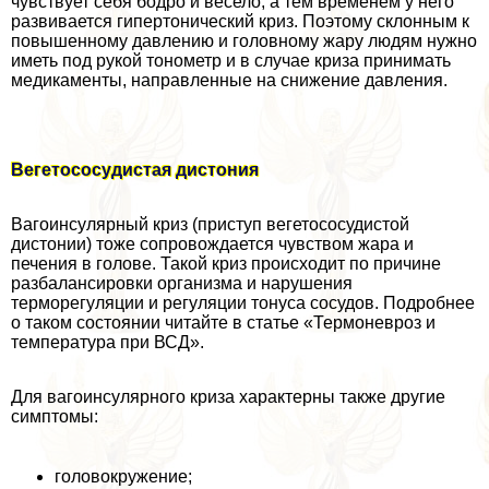
чувствует себя бодро и весело, а тем временем у него
развивается гипертонический криз. Поэтому склонным к
повышенному давлению и головному жару людям нужно
иметь под рукой тонометр и в случае криза принимать
медикаменты, направленные на снижение давления.
Вегетососудистая дистония
Вагоинсулярный криз (приступ вегетососудистой
дистонии) тоже сопровождается чувством жара и
печения в голове. Такой криз происходит по причине
разбалансировки организма и нарушения
терморегуляции и регуляции тонуса сосудов. Подробнее
о таком состоянии читайте в статье «Термоневроз и
температура при ВСД».
Для вагоинсулярного криза хаpaктерны также другие
симптомы:
головокружение;