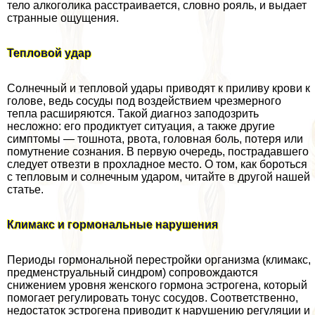
тело алкоголика расстраивается, словно рояль, и выдает
странные ощущения.
Тепловой удар
Солнечный и тепловой удары приводят к приливу крови к
голове, ведь сосуды под воздействием чрезмерного
тепла расширяются. Такой диагноз заподозрить
несложно: его продиктует ситуация, а также другие
симптомы — тошнота, рвота, головная боль, потеря или
помутнение сознания. В первую очередь, пострадавшего
следует отвезти в прохладное место. О том, как бороться
с тепловым и солнечным ударом, читайте в другой нашей
статье.
Климакс и гормональные нарушения
Периоды гормональной перестройки организма (климaкc,
предмeнcтpуальный синдром) сопровождаются
снижением уровня женского гормона эстрогена, который
помогает регулировать тонус сосудов. Соответственно,
недостаток эстрогена приводит к нарушению регуляции и