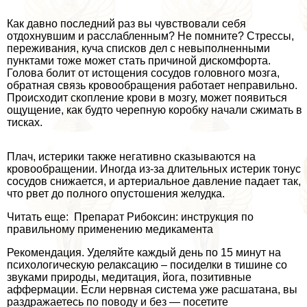
Как давно последний раз вы чувствовали себя
отдохнувшим и расслабленным? Не помните? Стрессы,
переживания, куча списков дел с невыполненными
пунктами тоже может стать причиной дискомфорта.
Голова болит от истощения сосудов головного мозга,
обратная связь кровообращения работает неправильно.
Происходит скопление крови в мозгу, может появиться
ощущение, как будто черепную коробку начали сжимать в
тисках.
Плач, истерики также негативно сказываются на
кровообращении. Иногда из-за длительных истерик тонус
сосудов снижается, и артериальное давление падает так,
что рвет до полного опустошения желудка.
Читать еще: Препарат Рибоксин: инструкция по
правильному применению медикамента
Рекомендация. Уделяйте каждый день по 15 минут на
психологическую релаксацию – посиделки в тишине со
звуками природы, медитация, йога, позитивные
аффермации. Если нервная система уже расшатана, вы
раздражаетесь по поводу и без — посетите