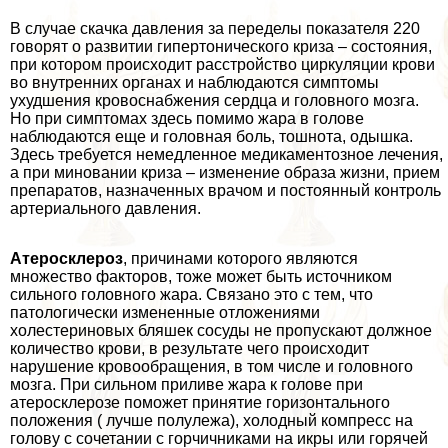
В случае скачка давления за переделы показателя 220
говорят о развитии гипертонического криза – состояния,
при котором происходит расстройство циркуляции крови
во внутренних органах и наблюдаются симптомы
ухудшения кровоснабжения сердца и головного мозга.
Но при симптомах здесь помимо жара в голове
наблюдаются еще и головная боль, тошнота, одышка.
Здесь требуется немедленное медикаментозное лечения,
а при миновании криза – изменение образа жизни, прием
препаратов, назначенных врачом и постоянный контроль
артериального давления.
Атеросклероз
, причинами которого являются
множество факторов, тоже может быть источником
сильного головного жара. Связано это с тем, что
патологически измененные отложениями
холестериновых бляшек сосуды не пропускают должное
количество крови, в результате чего происходит
нарушение кровообращения, в том числе и головного
мозга. При сильном приливе жара к голове при
атеросклерозе поможет принятие горизонтального
положения ( лучше полулежа), холодный компресс на
голову с сочетании с горчичниками на икры или горячей