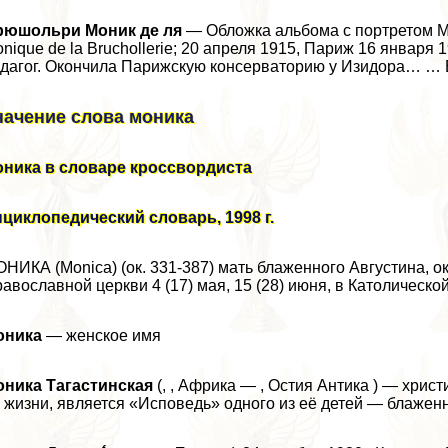
рюшольри Моник де ля
— Обложка альбома с портретом М
nique de la Bruchollerie; 20 апреля 1915, Париж 16 января
дагог. Окончила Парижскую консерваторию у Изидора… …
начение слова моника
оника в словаре кроссвордиста
циклопедический словарь, 1998 г.
НИКА (Monica) (ок. 331-387) мать блаженного Августина, 
авославной церкви 4 (17) мая, 15 (28) июня, в Католической
оника
— женское имя
оника Тагастинская
(, , Африка — , Остия Антика ) — хри
 жизни, является «Исповедь» одного из её детей — блаженн