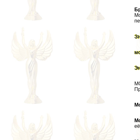
Б
Mo
пе
З
м
Эн
МО
Пр
М
М
её