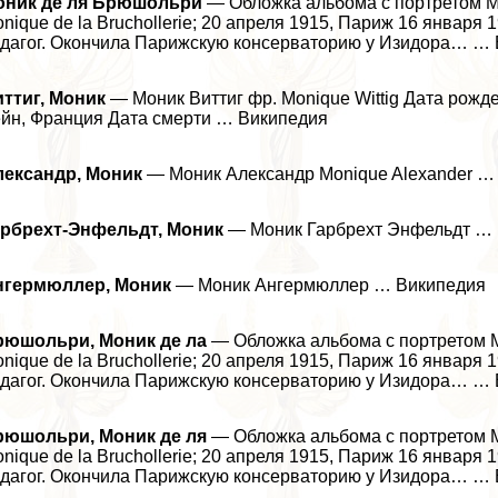
оник де ля Брюшольри
— Обложка альбома с портретом М
nique de la Bruchollerie; 20 апреля 1915, Париж 16 января
дагог. Окончила Парижскую консерваторию у Изидора… …
ттиг, Моник
— Моник Виттиг фр. Monique Wittig Дата рожд
йн, Франция Дата cмepти … Википедия
лександр, Моник
— Моник Александр Monique Alexander …
арбрехт-Энфельдт, Моник
— Моник Гарбрехт Энфельдт …
нгермюллер, Моник
— Моник Ангермюллер … Википедия
рюшольри, Моник де ла
— Обложка альбома с портретом 
nique de la Bruchollerie; 20 апреля 1915, Париж 16 января
дагог. Окончила Парижскую консерваторию у Изидора… …
рюшольри, Моник де ля
— Обложка альбома с портретом 
nique de la Bruchollerie; 20 апреля 1915, Париж 16 января
дагог. Окончила Парижскую консерваторию у Изидора… …