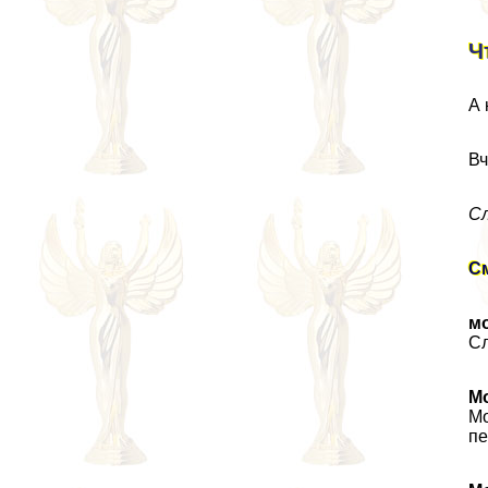
Ч
А 
Вч
Сл
См
м
Cл
М
Mo
пе