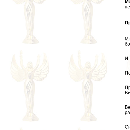
Мо
пе
П
М
б
И 
По
Пр
Ви
Ве
ра
С