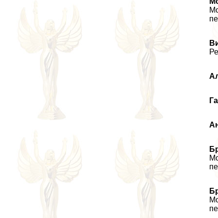
М
Mo
пе
Ви
Ре
А
Г
А
Б
Mo
пе
Б
Mo
пе