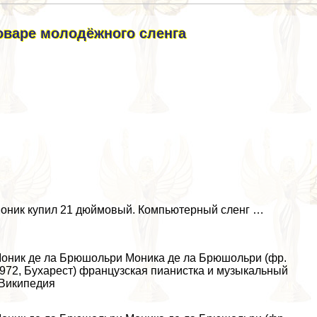
оваре молодёжного сленга
 моник купил 21 дюймовый. Компьютерный сленг …
оник де ла Брюшольри Моника де ла Брюшольри (фр.
 1972, Бухарест) французская пианистка и музыкальный
 Википедия