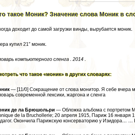
то такое Моник? Значение слова Моник в сл
когда доходит до самой загрузки винды, вырубается моник.
ера купил 21″ моник.
оварь компьютерного сленга . 2014 .
отреть что такое «моник» в других словарях:
оник
— [11/0] Сокращение от слова монитор. Я себе вчера
оварь современной лексики, жаргона и сленга
оник де ла Брюшольри
— Обложка альбома с портретом М
nique de la Bruchollerie; 20 апреля 1915, Париж 16 января
дагог. Окончила Парижскую консерваторию у Изидора… …