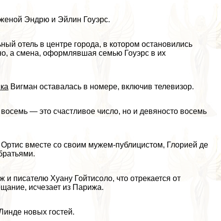
 женой Эндрю и Эйлин Гоуэрс.
ный отель в центре города, в котором остановились
о, а смена, оформлявшая семью Гоуэрс в их
ка
Вигман оставалась в номере, включив телевизор.
 восемь — это счастливое число, но и девяносто восемь
Ортис вместе со своим мужем-публицистом, Глорией де
 братьями.
 и писателю Хуану Гойтисоло, что отрекается от
ещание, исчезает из Парижа.
Линде новых гостей.