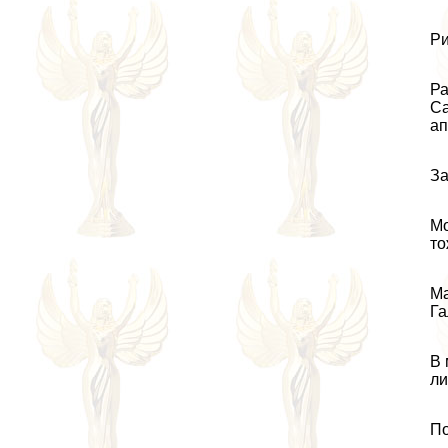
Ри
Ра
С
ап
За
М
то
Ма
Га
В 
ли
По