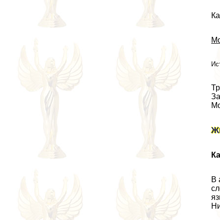
Ка
М
Ис
Тр
За
Мо
Ж
Ка
В 
сл
яз
Ни