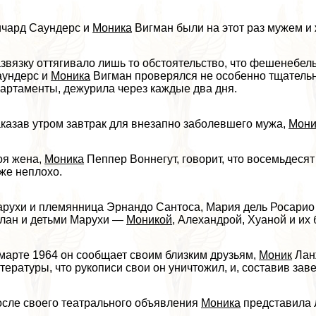
чард Саундерс и
Моника
Вигман были на этот раз мужем и
звязку оттягивало лишь то обстоятельство, что фешенебель
аундерс и
Моника
Вигман проверялся не особенно тщательн
артаменты, дежурила через каждые два дня.
казав утром завтpaк для внезапно заболевшего мужа,
Мони
оя жена,
Моника
Пеппер Воннегут, говорит, что восемьдесят
же неплохо.
рухи и племянница Эрнандо Сантоса, Мария дель Росарио 
лан и детьми Марухи —
Моникой
, Алехандрой, Хуаной и их
марте 1964 он сообщает своим близким друзьям,
Моник
Ланж
тературы, что рукописи свои он уничтожил, и, составив зав
сле своего театрального объявления
Моника
представила 