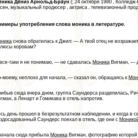
́ника Де́низ А́рнольд-Бра́ун
(; 24 октября 1980 , Колледж
сен, музыкальный продюсер , актриса , телевизионный про
римеры употрeбления слова моника в литературе.
оника
снова обратилась к Джил: — А твой отец не возражае
олюсы коровам?
все-таки я не понимаю, — не сдавалась
Моника
Вигман, — д
-моему, неплохо для начала, — сказал он, обращаясь к
Мон
ибыв сюда вчера днем, группа Саундерса разделилась, Рич
гман, а Ленарт и Гомикава в отель напротив.
сь день прошел в безрезультатном наблюдении, и когда в 
здосадованный Саундерс поехал в отель, где они с
Монико
начала сюда прибыла
Моника
Вигман, фотографию которой