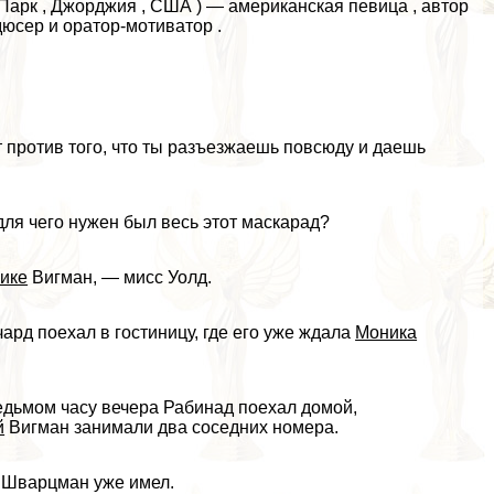
-Парк , Джорджия , США ) — американская певица , автор
дюсер и оратор-мотиватор .
т против того, что ты разъезжаешь повсюду и даешь
ля чего нужен был весь этот маскарад?
ике
Вигман, — мисс Уолд.
ард поехал в гостиницу, где его уже ждала
Моника
седьмом часу вечера Рабинад поехал домой,
й
Вигман занимали два соседних номера.
 Шварцман уже имел.