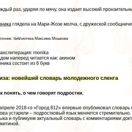
ждый раз, ударяя по мячу, она издает высокий пронзительн
оника
глядела на Мари-Жозе молча, с дружеской сообщниче
точник: библиотека Максима Мошкова
анслитерация: monika
дом наперед читается как: акином
ника состоит из 6 букв
иза: новейший словарь молодежного сленга
к понять, о чем говорят подростки.
апреле 2018-го «Город 812» впервые опубликовал словарь 
ова устарели – подростковый язык меняется стремительно.
ыка и публикуем актуальный словарь с комментариями док
китиной.