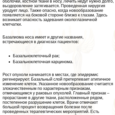
оболочки, костной ткани в носу. Лечить недуг нужно долго,
выздоровление затягивается. Проведенная хирургия
уpoдует лицо. Также опасно, когда новообразование
появляется на боковой стороне близко к глазам. Здесь
возникает опасность задевания окологлазничной
клетчатки.
Базалиома носа имеет и другие названия,
встречающиеся в диагнозах пациентов:
Базальноклеточный paк;
Базальноклеточная карцинома.
Рост опухоли начинается в местах, где эпидермис
регенерируют. Базальный слой претерпевает атипичное
изменение клеток. Указанное новообразование считается
злокачественным по хаpaктерным признакам,
отмечающимся у paковых опухолей. Главный признак –
прорастание в другие ткани, расположенные рядом,
постепенное разрушение клеток. Врачи отмечают
большой процент возвращения болезни после
проведенных терапевтических мероприятий. Есть