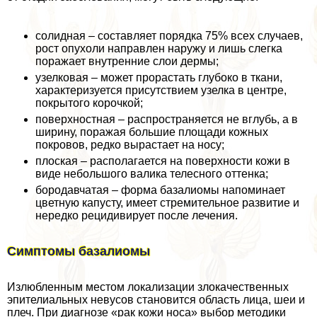
солидная – составляет порядка 75% всех случаев,
рост опухоли направлен наружу и лишь слегка
поражает внутренние слои дермы;
узелковая – может прорастать глубоко в ткани,
хаpaктеризуется присутствием узелка в центре,
покрытого корочкой;
поверхностная – распространяется не вглубь, а в
ширину, поражая большие площади кожных
покровов, редко вырастает на носу;
плоская – располагается на поверхности кожи в
виде небольшого валика телесного оттенка;
бородавчатая – форма базалиомы напоминает
цветную капусту, имеет стремительное развитие и
нередко рецидивирует после лечения.
Симптомы базалиомы
Излюбленным местом локализации злокачественных
эпителиальных невусов становится область лица, шеи и
плеч. При диагнозе «paк кожи носа» выбор методики