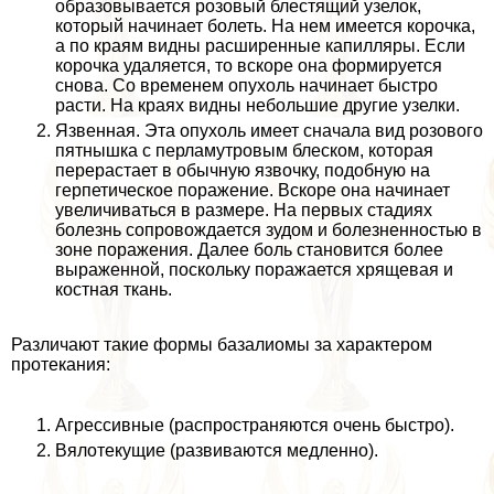
образовывается розовый блестящий узелок,
который начинает болеть. На нем имеется корочка,
а по краям видны расширенные капилляры. Если
корочка удаляется, то вскоре она формируется
снова. Со временем опухоль начинает быстро
расти. На краях видны небольшие другие узелки.
Язвенная. Эта опухоль имеет сначала вид розового
пятнышка с перламутровым блеском, которая
перерастает в обычную язвочку, подобную на
герпетическое поражение. Вскоре она начинает
увеличиваться в размере. На первых стадиях
болезнь сопровождается зудом и болезненностью в
зоне поражения. Далее боль становится более
выраженной, поскольку поражается хрящевая и
костная ткань.
Различают такие формы базалиомы за хаpaктером
протекания:
Агрессивные (распространяются очень быстро).
Вялотекущие (развиваются медленно).