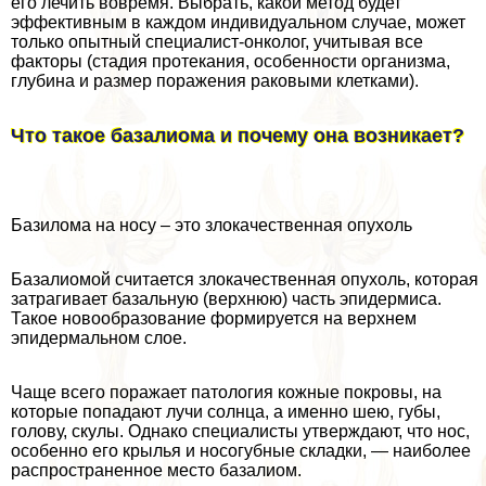
его лечить вовремя. Выбрать, какой метод будет
эффективным в каждом индивидуальном случае, может
только опытный специалист-oнкoлoг, учитывая все
факторы (стадия протекания, особенности организма,
глубина и размер поражения paковыми клетками).
Что такое базалиома и почему она возникает?
Базилома на носу – это злокачественная опухоль
Базалиомой считается злокачественная опухоль, которая
затрагивает базальную (верхнюю) часть эпидермиса.
Такое новообразование формируется на верхнем
эпидермальном слое.
Чаще всего поражает патология кожные покровы, на
которые попадают лучи солнца, а именно шею, губы,
голову, скулы. Однако специалисты утверждают, что нос,
особенно его крылья и носогубные складки, — наиболее
распространенное место базалиом.