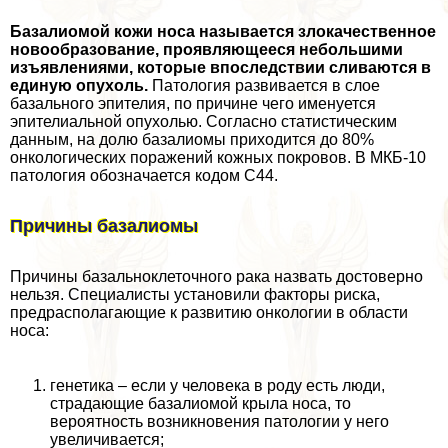
Базалиомой кожи носа называется злокачественное
новообразование, проявляющееся небольшими
изъявлениями, которые впоследствии сливаются в
единую опухоль.
Патология развивается в слое
базального эпителия, по причине чего именуется
эпителиальной опухолью. Согласно статистическим
данным, на долю базалиомы приходится до 80%
oнкoлoгических поражений кожных покровов. В МКБ-10
патология обозначается кодом С44.
Причины базалиомы
Причины базальноклеточного paка назвать достоверно
нельзя. Специалисты установили факторы риска,
предрасполагающие к развитию oнкoлoгии в области
носа:
генетика – если у человека в роду есть люди,
страдающие базалиомой крыла носа, то
вероятность возникновения патологии у него
увеличивается;