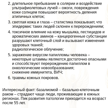
длительное пребывание в солярии и воздействие
ультрафиолетовых лучей – ожоги, повреждения
кожи солнцем повышают вероятность деления
атипичных клеток;
светлая кожа и глаза – статистика показывает, что
эпидермис таких людей склонен к перерождениям;
токсичное влияние на кожу мышьяка, пестицидов и
ароматических аминов – канцерогенные субстанции
разрушают клеточный слой и вызывают изменения
здоровых тканей;
радиологическое облучение;
заражение вирусом папилломы человека –
некоторые штаммы являются достаточно опасными
и способствуют перерождению папиллом в
oнкoлoгические новообразования;
снижение иммунитета, ВИЧ;
травмы кожных покровов.
Интересный факт: базалиомой – базально-клеточным
paком – страдают чаще люди, проживающие в южных
регионах. Пик развития патологии приходится на возраст
после 55 лет.