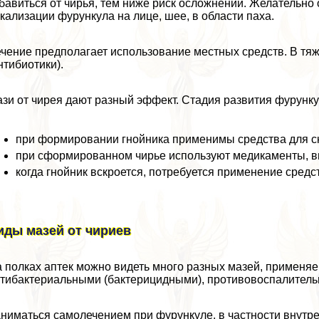
бавиться от чирья, тем ниже риск осложнений. Желательно
кализации фурункула на лице, шее, в области паха.
чение предполагает использование местных средств. В тяж
нтибиотики).
зи от чирея дают разный эффект. Стадия развития фурунк
при формировании гнойника применимы средства для сн
при сформированном чирье используют медикаменты, в
когда гнойник вскроется, потребуется применение сред
иды мазей от чириев
 полках аптек можно видеть много разных мазей, применя
тибактериальными (бактерицидными), противовоспалител
ниматься самолечением при фурункуле, в частности внутр