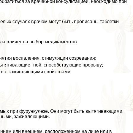
 обратиться за врачебной консультацией, необходимо при
елых случаях врачом могут быть прописаны таблетки
ула влияет на выбор медикаментов:
ятия воспаления, стимуляции созревания;
ытягивающие гной, способствующие прорыву;
ств с заживляющими свойствами.
емых при фурункулезе. Они могут быть вытягивающими,
ьными, заживляющими.
еннем или внешнем, расположенном на лице или в