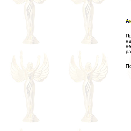
А
Пр
на
не
ра
По