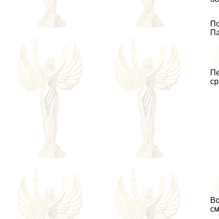
По
Па
Пе
ср
Во
см