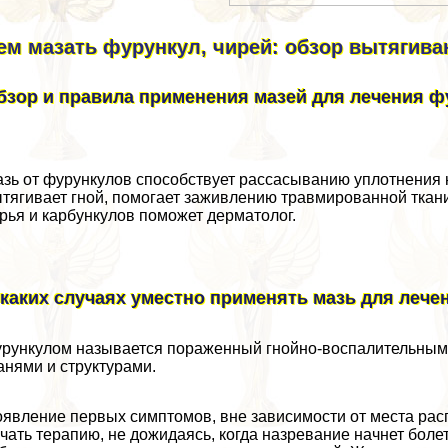
ем мазать фурункул, чирей: обзор вытягив
бзор и правила применения мазей для лечения ф
зь от фурункулов способствует рассасыванию уплотнения н
тягивает гной, помогает заживлению травмированной ткан
рья и карбункулов поможет дерматолог.
 каких случаях уместно применять мазь для леч
рункулом называется пораженный гнойно-воспалительным
анями и структурами.
явление первых симптомов, вне зависимости от места расп
чать терапию, не дожидаясь, когда назревание начнет болет