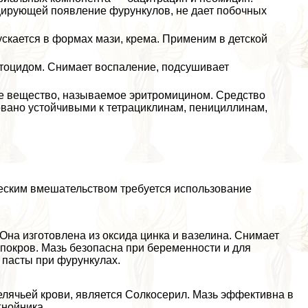
ирующей появление фурункулов, не дает побочных
скается в формах мази, крема. Применим в детской
тоцидом. Снимает воспаление, подсушивает
е вещество, называемое эритромицином. Средство
вано устойчивыми к тетрациклинам, пенициллинам,
еским вмешательством требуется использование
на изготовлена из оксида цинка и вазелина. Снимает
покров. Мазь безопасна при беременности и для
пасты при фурункулах.
елячьей крови, является Солкосерил. Мазь эффективна в
гнойника.