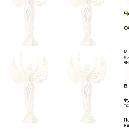
Ч
О
Ма
вы
чи
В
Фу
тк
По
на