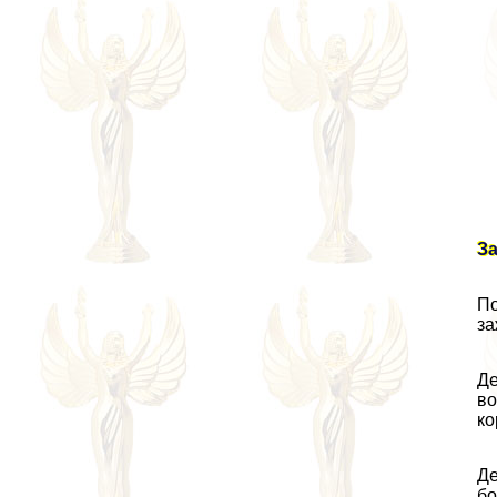
З
По
за
Де
во
ко
Де
бо