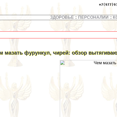
+7(977)9
ЗДОРОВЬЕ
::
ПЕРСОНАЛИИ
::
К
м мазать фурункул, чирей: обзор вытягива