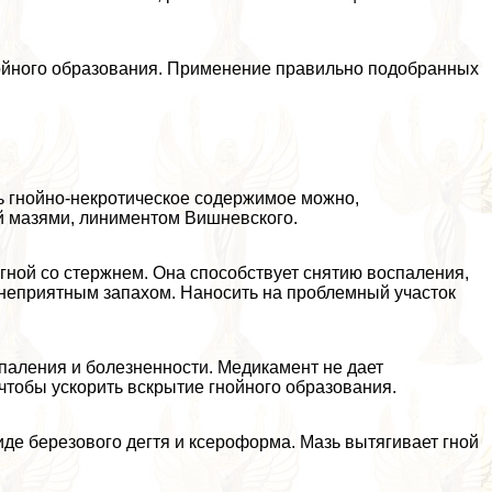
нойного образования. Применение правильно подобранных
ь гнойно-некротическое содержимое можно,
й мазями, линиментом Вишневского.
гной со стержнем. Она способствует снятию воспаления,
неприятным запахом. Наносить на проблемный участок
паления и болезненности. Медикамент не дает
чтобы ускорить вскрытие гнойного образования.
е березового дегтя и ксероформа. Мазь вытягивает гной