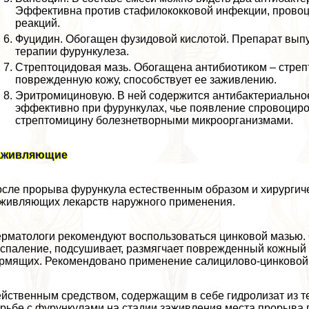
Эффективна против стафилококковой инфекции, провоц
реакций.
Фуцидин. Обогащен фузидовой кислотой. Препарат выпу
терапии фурункулеза.
Стрептоцидовая мазь. Обогащена антибиотиком – стреп
поврежденную кожу, способствует ее заживлению.
Эритромициновую. В ней содержится антибактериально
эффективно при фурункулах, чье появление спровоциро
стрептомицину болезнетворными микроорганизмами.
аживляющие
сле прорыва фурункула естественным образом и хирургич
живляющих лекарств наружного применения.
рматологи рекомендуют воспользоваться цинковой мазью. О
спаление, подсушивает, размягчает поврежденный кожный 
рмящих. Рекомендовано применение салицилово-цинковой 
йственным средством, содержащим в себе гидролизат из т
рьбе с фурункулами на стадии заживления места прорыва 