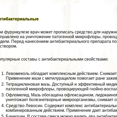
нтибактериальные
и фурункулезе врач может прописать средство для наружн
правлено на уничтожение патогенной микрофлоры, провоц
дели. Перед нанесением антибактериального препарата п
створом.
пулярные составы с антибактериальными свойствами:
Левомеколь обладает комплексным действием. Снимает 
Применение мази с метилурацилом помогает ране зажив
Тетрациклиновая мазь. Доступный и эффективный медик
патогенной микрофлоры, провоцирующей гнойно-воспал
Офломелид. Мазь обогащена офлоксацином, лидокаином
уничтожает болезнетворные микроорганизмы, снимает о
Средство Левосин. Содержит комплекс антибактериальн
комбинированным действием. Применение дает антиба
Банеоцин. В составе смеси можно видеть два антибакт