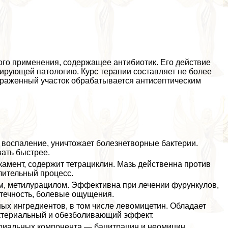
ого применения, содержащее антибиотик. Его действие
ирующей патологию. Курс терапии составляет не более
ораженный участок обpaбатывается антисептическим
воспаление, уничтожает болезнетворные бактерии.
ать быстрее.
амент, содержит тетрациклин. Мазь действенна против
ительный процесс.
, метилурацилом. Эффективна при лечении фурункулов,
течность, болевые ощущения.
ых ингредиентов, в том числе левомицетин. Обладает
ктериальный и обезболивающий эффект.
ериальных компонента — бацитрацин и неомицин.