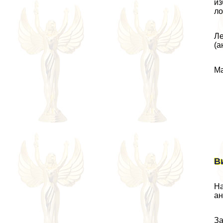
из
ло
Ле
(а
Ма
В
На
ан
За