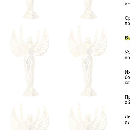
иH
Ср
пр
В
Ус
во
Их
бо
ко
Пр
об
Ли
из