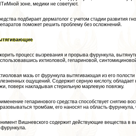
TиMной зоне, медики не советуют.
едства подбирает дерматолог с учетом стадии развития г
епаратов поможет решить проблему без осложнений.
ытягивающие
корить процесс вызревания и прорыва фурункула, вытянут
спользовавшись ихтиоловой, гепариновой, синтомициново
тиоловая мазь от фурункула вытягивающая из его полости 
лезненных ощущений. Содержит серную кислоту, обладает 
жи, поверх накладывая стерильную марлевую повязку.
именение гепаринового средства способствует снятию вос
разовываться тромбам, его наносят на область фурункула, 
нимент Вишневского содержит действующие вещества в вид
 фурункула.