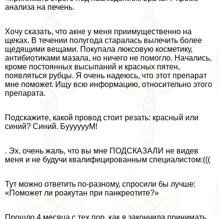
анализа на печень.
Хочу сказать, что акне у меня приимущественно на
щеках. В течении полугода старалась вылечить более
щедящими вещами. Покупала люксовую косметику,
антибиотиками мазала, но ничего не помогло. Начались,
кроме постоянных высыпаний и красных пятен,
появляться рубцы. Я очень надеюсь, что этот препарат
мне поможет. Ищу всю информацию, относительно этого
препарата.
Подскажите, какой провод стоит резать: красный или
синий? Синий. БууууууМ!
. Эх, очень жаль, что вы мне ПОДСКАЗАЛИ не видев
меня и не будучи квалифицированным специалистом:(((
Тут можно ответить по-разному, спросили бы лучше:
«Поможет ли роакутан при панкреотите?»
Прошло 4 месяца с тех пор, как я закончила принимать