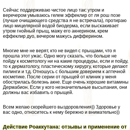
Сейчас поддерживаю чистое лицо так: утром и
веречером умываюсь гелем эффеклир от ля рош позе
(лучше очищающего средства я не встречала), протираю
лицо мицелярной водой биодерма, если выскакивает
утром гнойный прыщ, мажу его акнерином, крем
еффеклир дуо, вечером мажусь дифферином.
Многие мне не верят, кто не видел с прыщами, что я
прошла этот ужас. Одно могу сказать, что больше не
пойду к косметологу ни на какие процедуры, если и пойду,
то к дерматологу, пластическому хирургу, которые делают
пилинги и т.д. Отношусь с большим доверием к аптечной
косметике. После серии от прыщей от клиник у меня
обострилась болезнь акне. Еще очень хорошие витамины
Дермабион. Если у кого незначительные высыпания, они
должны вас избавить о прыщей.
Всем желаю скорейшего выздоровления)) Здоровье у
вас одно, относитесь к нему бережно и внимательно))
Действие Роаккутана: отзывы и применение от