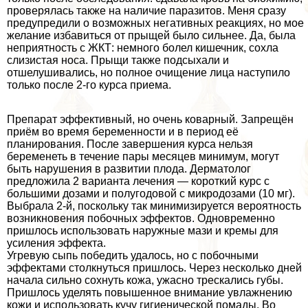
проверялась также на наличие паразитов. Меня сразу
предупредили о возможных негативных реакциях, но мое
желание избавиться от прыщей было сильнее. Да, была
неприятность с ЖКТ: немного болел кишечник, сохла
слизистая носа. Прыщи также подсыхали и
отшелушивались, но полное очищение лица наступило
только после 2-го курса приема.
Препарат эффективный, но очень коварный. Запрещён
приём во время беременности и в период её
планирования. После завершения курса нельзя
беременеть в течение пары месяцев минимум, могут
быть нарушения в развитии плода. Дерматолог
предложила 2 варианта лечения — короткий курс с
большими дозами и полугодовой с микродозами (10 мг).
Выбрала 2-й, поскольку так минимизируется вероятность
возникновения побочных эффектов. Одновременно
пришлось использовать наружные мази и кремы для
усиления эффекта.
Угревую сыпь победить удалось, но с побочными
эффектами столкнуться пришлось. Через несколько дней
начала сильно сохнуть кожа, ужасно трескались губы.
Пришлось уделять повышенное внимание увлажнению
кожи и использовать кучу гигиенической помады. Во