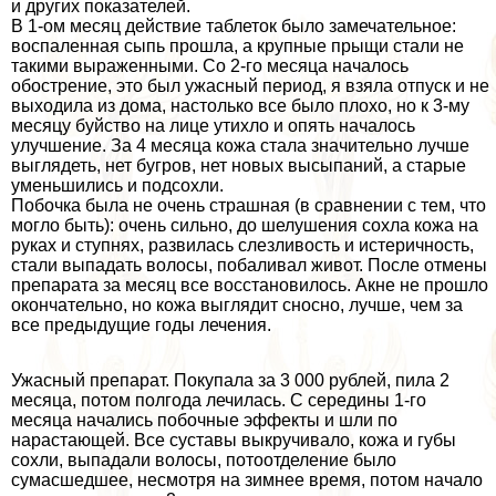
и других показателей.
В 1-ом месяц действие таблеток было замечательное:
воспаленная сыпь прошла, а крупные прыщи стали не
такими выраженными. Со 2-го месяца началось
обострение, это был ужасный период, я взяла отпуск и не
выходила из дома, настолько все было плохо, но к 3-му
месяцу буйство на лице утихло и опять началось
улучшение. За 4 месяца кожа стала значительно лучше
выглядеть, нет бугров, нет новых высыпаний, а старые
уменьшились и подсохли.
Побочка была не очень страшная (в сравнении с тем, что
могло быть): очень сильно, до шелушения сохла кожа на
руках и ступнях, развилась слезливость и истеричность,
стали выпадать волосы, побаливал живот. После отмены
препарата за месяц все восстановилось. Акне не прошло
окончательно, но кожа выглядит сносно, лучше, чем за
все предыдущие годы лечения.
Ужасный препарат. Покупала за 3 000 рублей, пила 2
месяца, потом полгода лечилась. С середины 1-го
месяца начались побочные эффекты и шли по
нарастающей. Все суставы выкручивало, кожа и губы
сохли, выпадали волосы, потоотделение было
cyмacшедшее, несмотря на зимнее время, потом начало