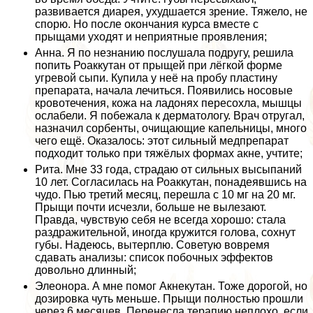
развивается диарея, ухудшается зрение. Тяжело, не
спорю. Но после окончания курса вместе с
прыщами уходят и неприятные проявления;
Анна. Я по незнанию послушала подругу, решила
попить Роаккутан от прыщей при лёгкой форме
угревой сыпи. Купила у неё на пробу пластину
препарата, начала лечиться. Появились носовые
кровотечения, кожа на ладонях пересохла, мышцы
ослабели. Я побежала к дерматологу. Врач отругал,
назначил сорбенты, очищающие капельницы, много
чего ещё. Оказалось: этот сильный медпрепарат
подходит только при тяжёлых формах акне, учтите;
Рита. Мне 33 года, страдаю от сильных высыпаний
10 лет. Согласилась на Роаккутан, понадеявшись на
чудо. Пью третий месяц, перешла с 10 мг на 20 мг.
Прыщи почти исчезли, больше не вылезают.
Правда, чувствую себя не всегда хорошо: стала
раздражительной, иногда кружится голова, сохнут
губы. Надеюсь, вытерплю. Советую вовремя
сдавать анализы: список побочных эффектов
довольно длинный;
Элеонора. А мне помог Акнекутан. Тоже дорогой, но
дозировка чуть меньше. Прыщи полностью прошли
через 6 месяцев. Перенесла терапию неплохо, если