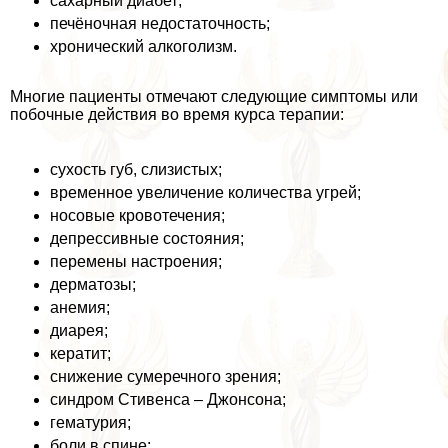
сахарный диабет;
печёночная недостаточность;
хронический алкоголизм.
Многие пациенты отмечают следующие симптомы или
побочные действия во время курса терапии:
сухость губ, слизистых;
временное увеличение количества угрей;
носовые кровотечения;
депрессивные состояния;
перемены настроения;
дерматозы;
анемия;
диарея;
кератит;
снижение сумеречного зрения;
синдром Стивенса – Джонсона;
гематурия;
боли в спине;