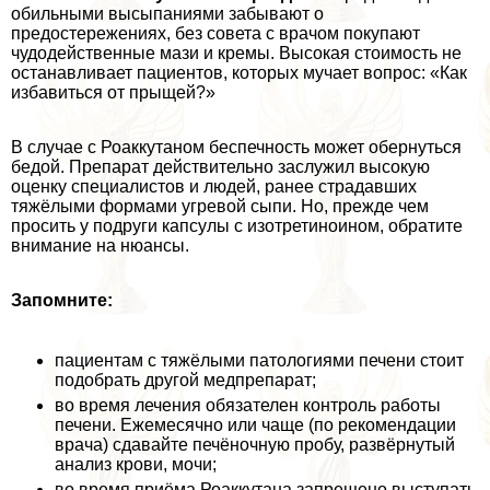
обильными высыпаниями забывают о
предостережениях, без совета с врачом покупают
чудодейственные мази и кремы. Высокая стоимость не
останавливает пациентов, которых мучает вопрос: «Как
избавиться от прыщей?»
В случае с Роаккутаном беспечность может обернуться
бедой. Препарат действительно заслужил высокую
оценку специалистов и людей, ранее страдавших
тяжёлыми формами угревой сыпи. Но, прежде чем
просить у подруги капсулы с изотретиноином, обратите
внимание на нюансы.
Запомните:
пациентам с тяжёлыми патологиями печени стоит
подобрать другой медпрепарат;
во время лечения обязателен контроль работы
печени. Ежемecячно или чаще (по рекомендации
врача) сдавайте печёночную пробу, развёрнутый
анализ крови, мочи;
во время приёма Роаккутана запрещено выступать