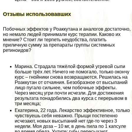
Отзывы использовавших
Побочных эффектов у Роаккутана и аналогов достаточно,
но немало людей принимали курс терапии. Каково их
мнение? Стоит ли терпеть неудобства, платить
приличную сумму за препараты группы системных
ретиноидов?
Марина. Страдала тяжёлой формой угревой сыпи
больше трёх лет. Ничего не помогало, только окончу
курс – гнойники снова возвращаются. Решилась на
Роаккутан от отчаяния. Безобразное от высыпаний
лицо пугало сильнее, чем побочные эффекты.
Через месяц угри почти исчезли. Для достижения
результата понадобились два курса с перерывом в
три месяца;
Екатерина, 22 года. Лекарство эффективное, только
чувствуешь себя неважно. Прыщи постепенно
исчезают, новых высыпаний нет где-то через 3
недели. Моя доза – 10 мг, в день пила по 1 капсуле
во время обеда. Учтите: губы пересыхают,