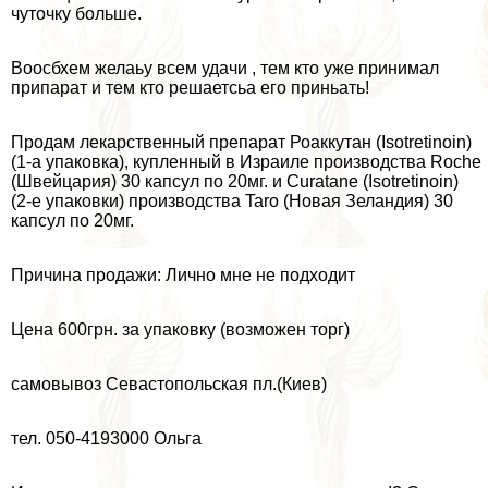
чуточку больше.
Воосбхем желаьу всем удачи , тем кто уже принимал
припарат и тем кто решаетсьа его приньать!
Продам лекарственный препарат Роаккутан (Isotretinoin)
(1-а упаковка), купленный в Израиле производства Roche
(Швейцария) 30 капсул по 20мг. и Curatane (Isotretinoin)
(2-е упаковки) производства Taro (Новая Зеландия) 30
капсул по 20мг.
Причина продажи: Лично мне не подходит
Цена 600грн. за упаковку (возможен торг)
самовывоз Севастопольская пл.(Киев)
тел. 050-4193000 Ольга