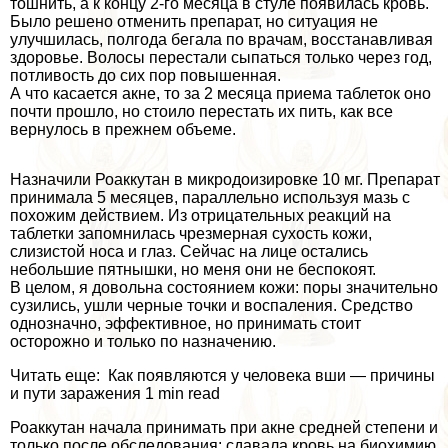
тошнить, а к концу 2-го месяца в стуле появилась кровь.
Было решено отменить препарат, но ситуация не
улучшилась, полгода бегала по врачам, восстанавливая
здоровье. Волосы перестали сыпаться только через год,
потливость до сих пор повышенная.
А что касается акне, то за 2 месяца приема таблеток оно
почти прошло, но стоило перестать их пить, как все
вернулось в прежнем объеме.
Назначили Роаккутан в микродоизировке 10 мг. Препарат
принимала 5 месяцев, параллельно используя мазь с
похожим действием. Из отрицательных реакций на
таблетки запомнилась чрезмерная сухость кожи,
слизистой носа и глаз. Сейчас на лице остались
небольшие пятнышки, но меня они не беспокоят.
В целом, я довольна состоянием кожи: поры значительно
сузились, ушли черные точки и воспаления. Средство
однозначно, эффективное, но принимать стоит
осторожно и только по назначению.
Читать еще: Как появляются у человека вши — причины
и пути заражения 1 min read
Роаккутан начала принимать при акне средней степени и
только после обследования: сдавала кровь на биохимию,