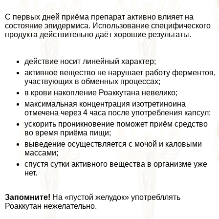
С первых дней приёма препарат активно влияет на
состояние эпидермиса. Использование специфического
продукта действительно даёт хорошие результаты.
действие носит линейный хаpaктер;
активное вещество не нарушает работу ферментов,
участвующих в обменных процессах;
в крови накопление Роаккутана невелико;
максимальная концентрация изотретиноина
отмечена через 4 часа после употрeбления капсул;
ускорить проникновение поможет приём средство
во время приёма пищи;
выведение осуществляется с мочой и каловыми
массами;
спустя сутки активного вещества в организме уже
нет.
Запомните!
На «пустой желудок» употрeбллять
Роаккутан нежелательно.