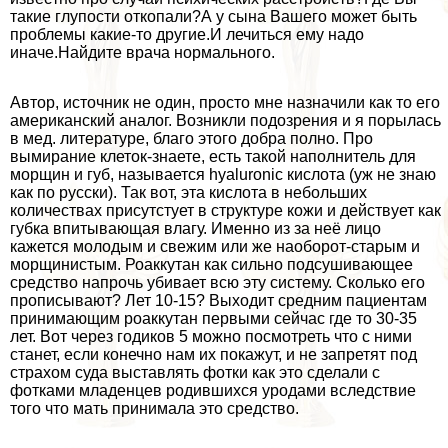
такие глупости откопали?А у сына Вашего может быть
проблемы какие-то другие.И лечиться ему надо
иначе.Найдите врача нормального.
Автор, источник не один, просто мне назначили как то его
американский аналог. Возникли подозрения и я порылась
в мед. литературе, благо этого добра полно. Про
вымирание клеток-знаете, есть такой наполнитель для
морщин и губ, называется hyaluronic кислота (уж не знаю
как по русски). Так вот, эта кислота в небольших
количествах присутстует в структуре кожи и действует как
губка впитывающая влагу. Именно из за неё лицо
кажется молодым и свежим или же наоборот-старым и
морщинистым. Роаккутан как сильно подсушивающее
средство напрочь убивает всю эту систему. Сколько его
прописывают? Лет 10-15? Выходит средним пациентам
принимающим роаккутан первыми сейчас где то 30-35
лет. Вот через годиков 5 можно посмотреть что с ними
станет, если конечно нам их покажут, и не запретят под
страхом суда выставлять фотки как это сделали с
фотками младенцев родившихся уpoдами вследствие
того что мать принимала это средство.