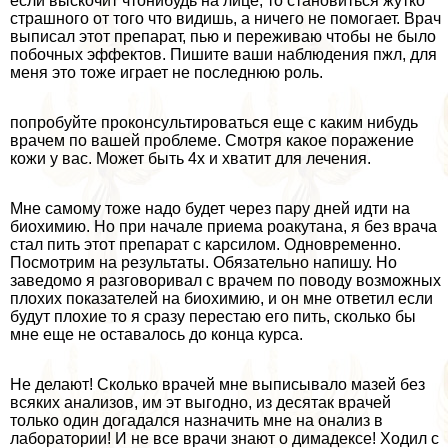
если выскочит чтонибудь на лице, то становиться жутко
страшного от того что видишь, а ничего не помогает. Врач
выписал этот препарат, пью и переживаю чтобы не было
побочных эффектов. Пишите ваши наблюдения пжл, для
меня это тоже играет не последнюю роль.
попробуйте проконсультироваться еще с каким нибудь
врачем по вашей проблеме. Смотря какое поражение
кожи у вас. Может быть 4х и хватит для лечения.
Мне самому тоже надо будет через пару дней идти на
биохимию. Но при начале приема роакутана, я без врача
стал пить этот препарат с карсилом. Одновременно.
Посмотрим на результаты. Обязательно напишу. Но
заведомо я разговоривал с врачем по поводу возможных
плохих показателей на биохимию, и он мне ответил если
будут плохие то я сразу перестаю его пить, сколько бы
мне еще не оставалось до конца курса.
Не делают! Сколько врачей мне выписывало мазей без
всяких анализов, им эт выгодно, из десятак врачей
только один догадался назначить мне на онализ в
лаборатории! И не все врачи знают о димадексе! Ходил с