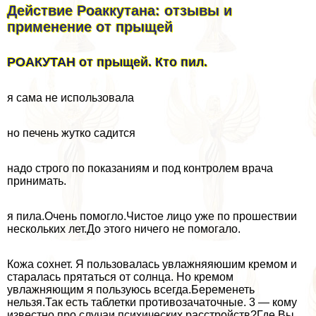
Действие Роаккутана: отзывы и
применение от прыщей
РОАКУТАН от прыщей. Кто пил.
я сама не использовала
но печень жутко садится
надо строго по показаниям и под контролем врача
принимать.
я пила.Очень помогло.Чистое лицо уже по прошествии
нескольких лет.До этого ничего не помогало.
Кожа сохнет. Я пользовалась увлажняяюшим кремом и
старалась прятаться от солнца. Но кремом
увлажняющим я пользуюсь всегда.Беременеть
нельзя.Так есть таблетки пpoтивoзaчaточные. 3 — кому
известно про случаи психических расстройств?Где Вы