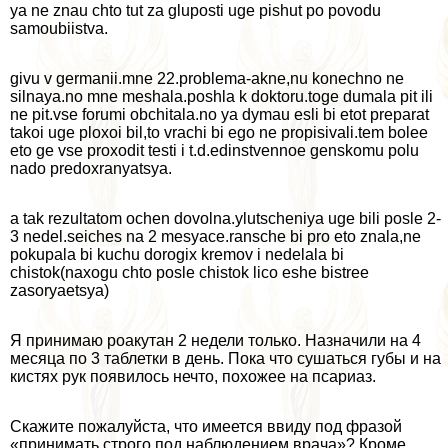
ya ne znau chto tut za gluposti uge pishut po povodu
samoubiistva.
givu v germanii.mne 22.problema-akne,nu konechno ne
silnaya.no mne meshala.poshla k doktoru.toge dumala pit ili
ne pit.vse forumi obchitala.no ya dymau esli bi etot preparat
takoi uge ploxoi bil,to vrachi bi ego ne propisivali.tem bolee
eto ge vse proxodit testi i t.d.edinstvennoe genskomu polu
nado predoxranyatsya.
a tak rezultatom ochen dovolna.ylutscheniya uge bili posle 2-
3 nedel.seiches na 2 mesyace.ransche bi pro eto znala,ne
pokupala bi kuchu dorogix kremov i nedelala bi
chistok(naxogu chto posle chistok lico eshe bistree
zasoryaetsya)
Я принимаю роакутан 2 недели только. Назначили на 4
месяца по 3 таблетки в день. Пока что сушаться губы и на
кистях рук появилось нечто, похожее на псариаз.
Скажите пожалуйста, что имеется ввиду под фразой
«принимать строго под наблюдением врача»? Кроме