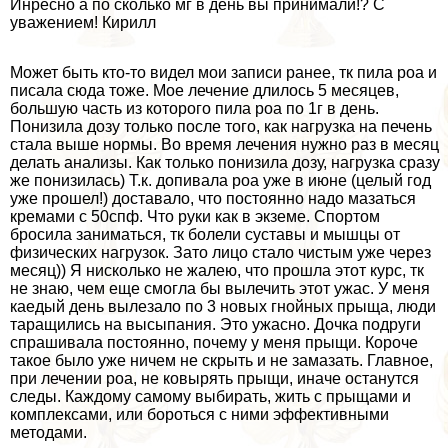
Инресно а по сколько мг в день вы принимали!? С
уважением! Кирилл
Может быть кто-то видел мои записи ранее, тк пила роа и
писала сюда тоже. Мое лечение длилось 5 месяцев,
большую часть из которого пила роа по 1г в день.
Понизила дозу только после того, как нагрузка на печень
стала выше нормы. Во время лечения нужно раз в месяц
делать анализы. Как только понизила дозу, нагрузка сразу
же понизилась) Т.к. допивала роа уже в июне (целый год
уже прошел!) доставало, что постоянно надо мазаться
кремами с 50спф. Что руки как в экземе. Спортом
бросила заниматься, тк болели суставы и мышцы от
физических нагрузок. Зато лицо стало чистым уже через
месяц)) Я нисколько не жалею, что прошла этот курс, тк
не знаю, чем еще смогла бы вылечить этот ужас. У меня
каедый день вылезало по 3 новых гнойных прыща, люди
таращились на высыпания. Это ужасно. Дочка подруги
спрашивала постоянно, почему у меня прыщи. Короче
такое было уже ничем не скрыть и не замазать. Главное,
при лечении роа, не ковырять прыщи, иначе останутся
следы. Каждому самому выбирать, жить с прыщами и
комплексами, или бороться с ними эффективными
методами.