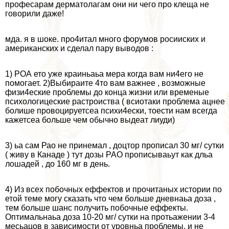
професарам дерматолагам они ни чего про клеща не
говорили даже!
мда. я в шоке. про4итал много форумов росииских и
американских и сделал пару выводов :
1) РОА ето уже краиньаьа мера когда вам ни4его не
помогает. 2)Выбираите 4то вам важнее , возможные
физи4еские проблемы до конца жизни или временые
психологицеские растроиства ( всиотаки проблема ацнее
болише провоцируетсеа психи4ески, тоести нам всегда
кажетсеа больше чем обычно выдеат лиуди)
3) ьа сам Рао не принемал , доцтор прописал 30 мг/ сутки
( живу в Канаде ) тут дозы РАО прописываьут как дльа
лошадей , до 160 мг в день.
4) Из всех побочных еффектов и прочитаных истории по
етой теме могу сказать что чем больше дневнаьа доза ,
тем больше шанс получить побочные еффекты.
Оптимальнаьа доза 10-20 мг/ сутки на протьажении 3-4
месьацов в зависимости от уровньа проблемы, и не