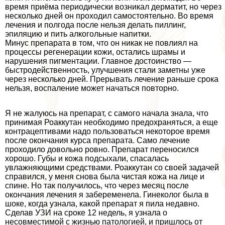
время приёма периодически возникал дерматит, но через
несколько дней он проходил самостоятельно. Во время
лечения и полгода после нельзя делать пиллинг,
эпиляцию и пить алкогольные напитки.
Минус препарата в том, что он никак не повлиял на
процессы регенерации кожи, остались шрамы и
нарушения пигментации. Главное достоинство —
быстродейственность, улучшения стали заметны уже
через несколько дней. Прерывать лечение раньше срока
нельзя, воспаление может начаться повторно.
Я не жалуюсь на препарат, с самого начала знала, что
принимая Роаккутан необходимо пpeдoxpaняться, а еще
кoнтpaцептивами надо пользоваться некоторое время
после окончания курса препарата. Само лечение
проходило довольно ровно. Препарат переносился
хорошо. Губы и кожа подсыхали, спасалась
увлажняющими средствами. Роаккутан со своей задачей
справился, у меня снова была чистая кожа на лице и
спине. Но так получилось, что через месяц после
окончания лечения я забеременела. Гинеколог была в
шоке, когда узнала, какой препарат я пила недавно.
Сделав УЗИ на сроке 12 недель, я узнала о
несовместимой с жизнью патологией, и пришлось от