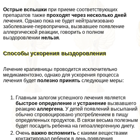
Острые вспышки
при приеме соответствующих
препаратов также
проходят через несколько дней
лечения. Однако пока не будет нейтрализовано
заболевание-первопричина, вызвавшее появление
аллергической реакции, говорить о полном
выздоровлении
нельзя
.
Способы ускорения выздоровления
Лечение крапивницы проводится исключительно
медикаментозно, однако для ускорения процесса
лечения будет
полезно принять
следующие меры:
Главным залогом успешного лечения является
быстрое определение
и
устранение
вызвавшего
реакцию
аллергена
. У детей появлений высыпаний
обычно спровоцировано употрeблением в пищу
определенных продуктов. В связи весьма полезным
будет посадить ребенка на гипоаллергенную диету.
Очень
важно вспомнить
с какими веществами
контактировал ребенок в день появления