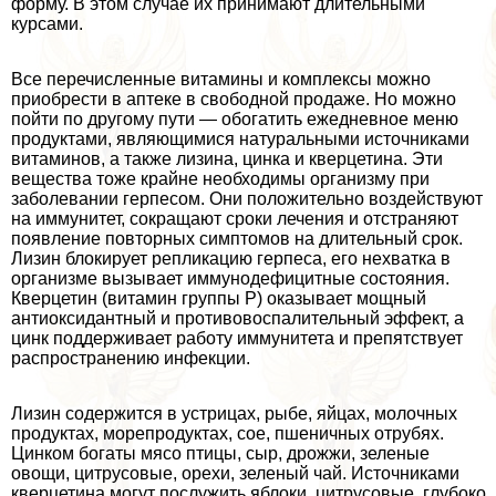
форму. В этом случае их принимают длительными
курсами.
Все перечисленные витамины и комплексы можно
приобрести в аптеке в свободной продаже. Но можно
пойти по другому пути — обогатить ежедневное меню
продуктами, являющимися натуральными источниками
витаминов, а также лизина, цинка и кверцетина. Эти
вещества тоже крайне необходимы организму при
заболевании гepпeсом. Они положительно воздействуют
на иммунитет, сокращают сроки лечения и отстраняют
появление повторных симптомов на длительный срок.
Лизин блокирует репликацию гepпeса, его нехватка в
организме вызывает иммунодефицитные состояния.
Кверцетин (витамин группы Р) оказывает мощный
антиоксидантный и противовоспалительный эффект, а
цинк поддерживает работу иммунитета и препятствует
распространению инфекции.
Лизин содержится в устрицах, рыбе, яйцах, молочных
продуктах, морепродуктах, сое, пшеничных отрубях.
Цинком богаты мясо птицы, сыр, дрожжи, зеленые
овощи, цитрусовые, орехи, зеленый чай. Источниками
кверцетина могут послужить яблоки, цитрусовые, глубоко