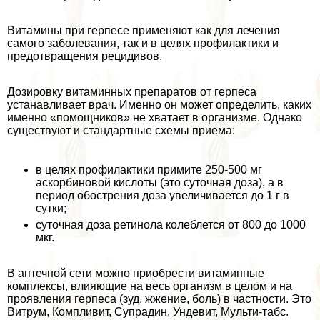
Витамины при гepпeсе применяют как для лечения
самого заболевания, так и в целях профилактики и
предотвращения рецидивов.
Дозировку витаминных препаратов от гepпeса
устанавливает врач. Именно он может определить, каких
именно «помощников» не хватает в организме. Однако
существуют и стандартные схемы приема:
в целях профилактики примите 250-500 мг
аскорбиновой кислоты (это суточная доза), а в
период обострения доза увеличивается до 1 г в
сутки;
суточная доза ретинола колeблется от 800 до 1000
мкг.
В аптечной сети можно приобрести витаминные
комплексы, влияющие на весь организм в целом и на
проявления гepпeса (зуд, жжение, боль) в частности. Это
Витрум, Компливит, Супрадин, Ундевит, Мульти-табс.