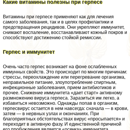
Какие витамины полезны при гepпeсе
Витамины при гepпeсе применяют как для лечения
самого заболевания, так и в целях профилактики и
предотвращения рецидивов. Они укрепляют иммунитет,
снимают воспаление, восстанавливают кожный покров и
способствуют достижению стойкой ремиссии.
Герпес и иммунитет
Очень часто гepпeс возникает на фоне ослабленных
иммунных свойств. Это происходит по многим причинам:
стрессы, переохлаждение или перегревание организма,
неправильное питание, злоупотрeбление спиртным,
инфекционные заболевания, прием антибиотиков и
прочее. Снижение иммунитета «дает старт» активному
размножению вируса гepпeса. Заразиться им легко, а
избавиться невозможно. Однажды попав в организм,
гepпeсвирус остается в нем навсегда: сначала — в крови,
затем — в нервных узлах и окончаниях. При
благоприятных обстоятельствах вирус «просыпается» и
переходит в активную фазу. И единственной причиной
его пробуждения является «осечка» иммунитета.