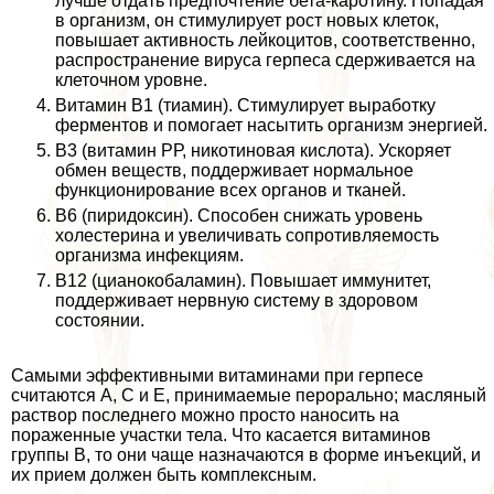
лучше отдать предпочтение бета-каротину. Попадая
в организм, он стимулирует рост новых клеток,
повышает активность лейкоцитов, соответственно,
распространение вируса гepпeса сдерживается на
клеточном уровне.
Витамин В1 (тиамин). Стимулирует выработку
ферментов и помогает насытить организм энергией.
В3 (витамин РР, никотиновая кислота). Ускоряет
обмен веществ, поддерживает нормальное
функционирование всех органов и тканей.
В6 (пиридоксин). Способен снижать уровень
холестерина и увеличивать сопротивляемость
организма инфекциям.
В12 (цианокобаламин). Повышает иммунитет,
поддерживает нервную систему в здоровом
состоянии.
Самыми эффективными витаминами при гepпeсе
считаются А, С и Е, принимаемые перopaльно; масляный
раствор последнего можно просто наносить на
пораженные участки тела. Что касается витаминов
группы В, то они чаще назначаются в форме инъекций, и
их прием должен быть комплексным.