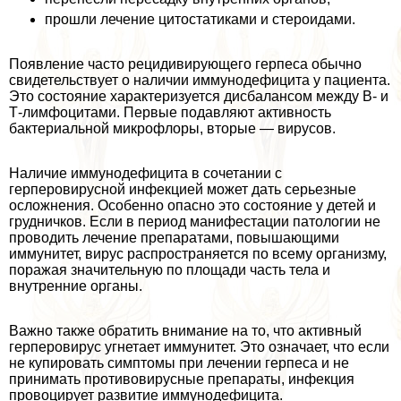
прошли лечение цитостатиками и стероидами.
Появление часто рецидивирующего гepпeса обычно
свидетельствует о наличии иммунодефицита у пациента.
Это состояние хаpaктеризуется дисбалансом между В- и
Т-лимфоцитами. Первые подавляют активность
бактериальной микрофлоры, вторые — вирусов.
Наличие иммунодефицита в сочетании с
герперовирусной инфекцией может дать серьезные
осложнения. Особенно опасно это состояние у детей и
грудничков. Если в период манифестации патологии не
проводить лечение препаратами, повышающими
иммунитет, вирус распространяется по всему организму,
поражая значительную по площади часть тела и
внутренние органы.
Важно также обратить внимание на то, что активный
герперовирус угнетает иммунитет. Это означает, что если
не купировать симптомы при лечении гepпeса и не
принимать противовирусные препараты, инфекция
провоцирует развитие иммунодефицита.