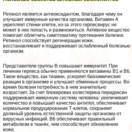
Ретинол является антиоксидантом, благодаря чему он
улучшает иммунные качества организма. Витамин А
укрепляет стенки клеток, из-за этого гepпeсвирус не
может в них попасть и размножиться. Активное вещество
помогает облегчить симптоматику протекания болезни.
Ретинол способствует регенерации кожи,
восстанавливает и поддерживает ослабленный болезнью
организм.
Представители группы В повышают иммунитет. При
лечении гepпeса обычно применяются витамины В1 и В6.
Такое вещество, как тиамин, ускоряет биохимические
реакции в организме и улучшает обменные процессы. Во
время болезни потребность в нем значительно
возрастает. За счет блокировки холестерина пиридоксин
поддерживает иммунную систему человека: увеличивает
количество и повышает качество антител, обеспечивает
нормальное продуцирование Т-клеток, сохраняет
должный уровень естественной защиты организма от
вирусных инфекций. В6 обеспечивает правильный
метаболизм в тканях, чем способствует обновлению
кожи.