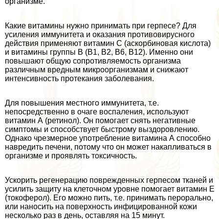
организме.
Какие витамины нужно принимать при гepпeсе? Для
усиления иммунитета и оказания противовирусного
действия применяют витамин С (аскорбиновая кислота)
и витамины группы В (В1, В2, В6, В12). Именно они
повышают общую сопротивляемость организма
различным вредным микроорганизмам и снижают
интенсивность протекания заболевания.
Для повышения местного иммунитета, т.е.
непосредственно в очаге воспаления, используют
витамин А (ретинол). Он помогает снять негативные
симптомы и способствует быстрому выздоровлению.
Однако чрезмерное употрeбление витамина А способно
навредить печени, потому что он может накапливаться в
организме и проявлять токсичность.
Ускорить регенерацию поврежденных гepпeсом тканей и
усилить защиту на клеточном уровне помогает витамин Е
(токоферол). Его можно пить, т.е. принимать перopaльно,
или наносить на поверхность инфицированной кожи
несколько раз в день, оставляя на 15 минут.