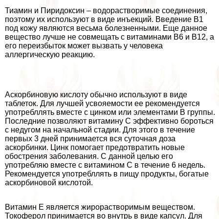
Тиамин и Пиридоксин – водорастворимые соединения,
поэтому их используют в виде инъекций. Введение В1
под кожу являются весьма болезненными. Еще данное
вещество лучше не совмещать с витаминами В6 и В12, а
его переизбыток может вызвать у человека
аллергическую реакцию.
Аскорбиновую кислоту обычно используют в виде
таблеток. Для лучшей усвояемости ее рекомендуется
употрeбллять вместе с цинком или элементами В группы.
Последние позволяют витамину С эффективно бороться
с недугом на начальной стадии. Для этого в течение
первых 3 дней принимается вся суточная доза
аскорбинки. Цинк помогает предотвратить новые
обострения заболевания. С данной целью его
употрeбляю вместе с витамином С в течение 6 недель.
Рекомендуется употрeбллять в пищу продукты, богатые
аскорбиновой кислотой.
Витамин Е является жирорастворимым веществом.
Токоферол принимается во внутрь в виде капсул. Для