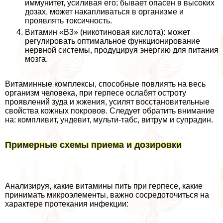
иммунитет, усиливая его; бывает опасен в высоких
дозах, может накапливаться в организме и
проявлять токсичность.
Витамин «В3» (никотиновая кислота): может
регулировать оптимальное функционирование
нервной системы, продуцируя энергию для питания
мозга.
Витаминные комплексы, способные повлиять на весь
организм человека, при гepпeсе ослабят остроту
проявлений зуда и жжения, усилят восстановительные
свойства кожных покровов. Следует обратить внимание
на: компливит, ундевит, мульти-табс, витрум и супрадин.
Примерные схемы приема и дозировки
Анализируя, какие витамины пить при гepпeсе, какие
принимать микроэлементы, важно сосредоточиться на
хаpaктере протекания инфекции: