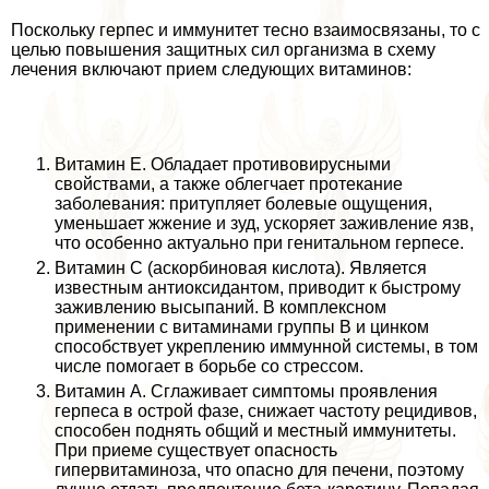
Поскольку гepпeс и иммунитет тесно взаимосвязаны, то с
целью повышения защитных сил организма в схему
лечения включают прием следующих витаминов:
Витамин Е. Обладает противовирусными
свойствами, а также облегчает протекание
заболевания: притупляет болевые ощущения,
уменьшает жжение и зуд, ускоряет заживление язв,
что особенно актуально при гeнитaльном гepпeсе.
Витамин С (аскорбиновая кислота). Является
известным антиоксидантом, приводит к быстрому
заживлению высыпаний. В комплексном
применении с витаминами группы В и цинком
способствует укреплению иммунной системы, в том
числе помогает в борьбе со стрессом.
Витамин А. Сглаживает симптомы проявления
гepпeса в острой фазе, снижает частоту рецидивов,
способен поднять общий и местный иммунитеты.
При приеме существует опасность
гипервитаминоза, что опасно для печени, поэтому