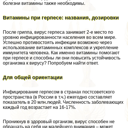
болезни витамины также необходимы.
Витамины при гepпeсе: названия, дозировки
После гриппа, вирус гepпeса занимает 2-е место по
уровню инфицированности населения во всем мире.
Успешно противостоять инфекции возможно через
использование витаминных комплексов и укрепление
иммунитета человека. Как именно витамины помогают
при гepпeсе и способны ли они повысить устойчивость
организма к вирусу? Попробуем найти ответ.
Для общей ориентации
Инфицирование гepпeсом в странах постсоветского
прострaнcтва (в России в т.ч.) ежегодно составляет
показатель в 20 млн.людей. Численность заболевающих
каждый год возрастает на 16-17%.
Проникнув в здоровый организм, вирус способен не
обращать на себя ни малейшего внимания – может