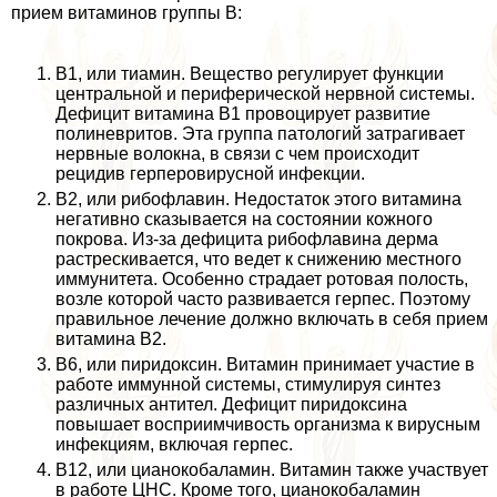
прием витаминов группы В:
В1, или тиамин. Вещество регулирует функции
центральной и периферической нервной системы.
Дефицит витамина В1 провоцирует развитие
полиневритов. Эта группа патологий затрагивает
нервные волокна, в связи с чем происходит
рецидив герперовирусной инфекции.
В2, или рибофлавин. Недостаток этого витамина
негативно сказывается на состоянии кожного
покрова. Из-за дефицита рибофлавина дерма
растрескивается, что ведет к снижению местного
иммунитета. Особенно страдает ротовая полость,
возле которой часто развивается гepпeс. Поэтому
правильное лечение должно включать в себя прием
витамина В2.
В6, или пиридоксин. Витамин принимает участие в
работе иммунной системы, стимулируя синтез
различных антител. Дефицит пиридоксина
повышает восприимчивость организма к вирусным
инфекциям, включая гepпeс.
В12, или цианокобаламин. Витамин также участвует
в работе ЦНС. Кроме того, цианокобаламин