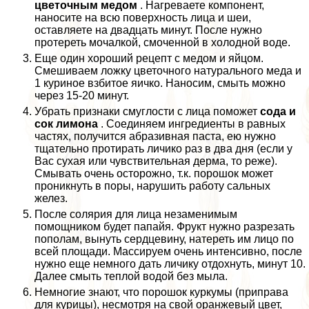
цветочным медом
. Нагреваете компонент,
наносите на всю поверхность лица и шеи,
оставляете на двадцать минут. После нужно
протереть мочалкой, смоченной в холодной воде.
Еще один хороший рецепт с медом и яйцом.
Смешиваем ложку цветочного натурального меда и
1 куриное взбитое яичко. Наносим, смыть можно
через 15-20 минут.
Убрать признаки смуглости с лица поможет
сода и
сок лимона
. Соединяем ингредиенты в равных
частях, получится абразивная паста, ею нужно
тщательно протирать личико раз в два дня (если у
Вас сухая или чувствительная дерма, то реже).
Смывать очень осторожно, т.к. порошок может
проникнуть в поры, нарушить работу сальных
желез.
После солярия для лица незаменимым
помощником будет папайя. Фрукт нужно разрезать
пополам, вынуть сердцевину, натереть им лицо по
всей площади. Массируем очень интенсивно, после
нужно еще немного дать личику отдохнуть, минут 10.
Далее смыть теплой водой без мыла.
Немногие знают, что порошок куркумы (приправа
для курицы), несмотря на свой оранжевый цвет,