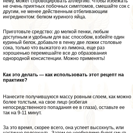
нему, может спровоцировать аллергию. Чтобы избежать
не очень приятных побочных симптомов, смешайте сок с
другим, не менее действенным отбеливающим
ингредиентом: белком куриного яйца.
Приготовьте средство: до мелкой пенки, любым
доступным и удобным для вас способом, взбейте один
куриный белок, добавьте в пенку две ложки столовые
сока, только что выжатого из лимона, еще раз
хорошенько перемешайте все до образования
однородной консистенции. Можно применять!
Как это делать — как использовать этот рецепт на
пpaктике?
Нанесите получившуюся массу ровным слоем, как можно
более толстым, на свое лицо (избегая
непосредственного попадания ее в глаза), оставьте ее
так на 9-11 минут.
За это время, скорее всего, она успеет высохнуть, или
частично подсохнуть. Затем ее необходимо будет смыть.