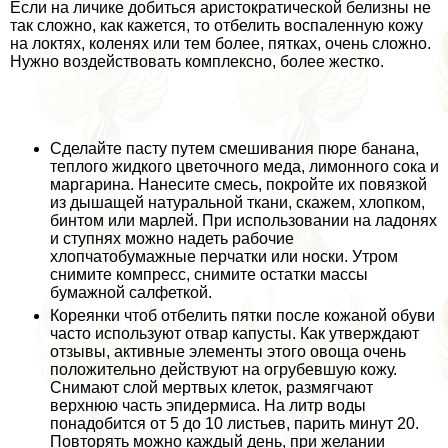
Если на личике добиться аристократической белизны не
так сложно, как кажется, то отбелить воспаленную кожу
на локтях, коленях или тем более, пятках, очень сложно.
Нужно воздействовать комплексно, более жестко.
Сделайте пасту путем смешивания пюре банана,
теплого жидкого цветочного меда, лимонного сока и
маргарина. Нанесите смесь, покройте их повязкой
из дышащей натуральной ткани, скажем, хлопком,
бинтом или марлей. При использовании на ладонях
и ступнях можно надеть рабочие
хлопчатобумажные перчатки или носки. Утром
снимите компресс, снимите остатки массы
бумажной салфеткой.
Кореянки чтоб отбелить пятки после кожаной обуви
часто используют отвар капусты. Как утверждают
отзывы, активные элементы этого овоща очень
положительно действуют на огрубевшую кожу.
Снимают слой мертвых клеток, размягчают
верхнюю часть эпидермиса. На литр воды
понадобится от 5 до 10 листьев, парить минут 20.
Повторять можно каждый день, при желании