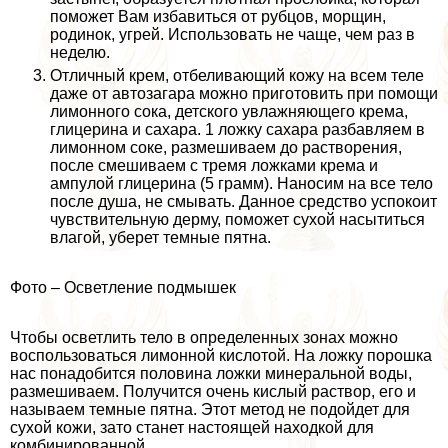
поможет Вам избавиться от рубцов, морщин,
родинок, угрей. Использовать не чаще, чем раз в
неделю.
Отличный крем, отбеливающий кожу на всем теле
даже от автозагара можно приготовить при помощи
лимонного сока, детского увлажняющего крема,
глицерина и сахара. 1 ложку сахара разбавляем в
лимонном соке, размешиваем до растворения,
после смешиваем с тремя ложками крема и
ампулой глицерина (5 грамм). Наносим на все тело
после душа, не смывать. Данное средство успокоит
чувствительную дерму, поможет сухой насытиться
влагой, уберет темные пятна.
Фото – Осветление подмышек
Чтобы осветлить тело в определенных зонах можно
воспользоваться лимонной кислотой. На ложку порошка
нас понадобится половина ложки минеральной воды,
размешиваем. Получится очень кислый раствор, его и
называем темные пятна. Этот метод не подойдет для
сухой кожи, зато станет настоящей находкой для
комбинированной.