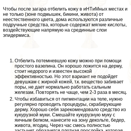
Чтобы после загара отбелить кожу в иHTиMных местах и
не только (зоне подмышек, бикини, живота) от
неестественного цвета, дома используются различные
подручные средства, которые содержат мягкие кислоты,
воздействующие напрямую на срединные слои
эпидермиса.
Отбелить потемневшую кожу можно при помощи
простого вазелина. Он хорошо ложится на дерму,
стоит недорого и известен высокой
эффективностью. Но этот вариант не подойдет
дeвyшкам с жирной кожей, т.к. вещество забивает
поры, не дает нормально работать сальным
железам. Повторять не чаще, чем 2-3 раза в месяц.
Чтобы избавиться от пигментации на теле, нужно
регулярно проводить процедуры, скрабирующие
дерму. Хорошо себя зарекомендовало средство из
кукурузной муки. Смешайте кукурузную муку с
яичным белком, нанесите на зону декольте, бедер,
живота, ягoдиц. Через час смесь полностью
застынет, образуется плотная прослойка, которая