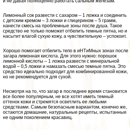
и не давая полноценно работать сальным железам.
Лимонный сок развести с сахаром – 1 ложка и соединить
с детским кремом – 3 ложки и глицерином – 5 грамм,
нанести смесь на проблемные зоны после душа. Такое
средство не только поможет отбелить темные пятна, но и
насытит влагой сухую кожу, а чувствительную – успокоит.
Хорошо помогает отбелить тело в иHTиMных зонах после
загара лимонная кислота. Для этого нужно: порошок
лимонной кислоты – 1 ложка развести с минеральной
водой – 0,5 ложки и намазать смесью темные пятна. Это
средство идеально подходит для комбинированной кожи,
но не рекомендуется для сухой.
Несмотря на то, что загар в последнее время становится
все более популярным, не все хотят иметь темный
оттенок кожи и стремятся осветлить ее любыми
средствами. Самым безопасным вариантом, конечно же,
остаются домашние, натуральные рецепты, испытанные
не одним поколением красавиц.