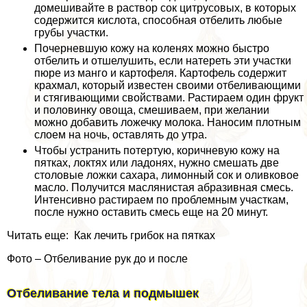
домешивайте в раствор сок цитрусовых, в которых
содержится кислота, способная отбелить любые
грубы участки.
Почерневшую кожу на коленях можно быстро
отбелить и отшелушить, если натереть эти участки
пюре из манго и картофеля. Картофель содержит
крахмал, который известен своими отбеливающими
и стягивающими свойствами. Растираем один фрукт
и половинку овоща, смешиваем, при желании
можно добавить ложечку молока. Наносим плотным
слоем на ночь, оставлять до утра.
Чтобы устранить потертую, коричневую кожу на
пятках, локтях или ладонях, нужно смешать две
столовые ложки сахара, лимонный сок и оливковое
масло. Получится маслянистая абразивная смесь.
Интенсивно растираем по проблемным участкам,
после нужно оставить смесь еще на 20 минут.
Читать еще: Как лечить грибок на пятках
Фото – Отбеливание рук до и после
Отбеливание тела и подмышек