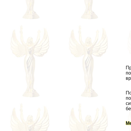
Пр
по
вр
По
по
си
бе
М