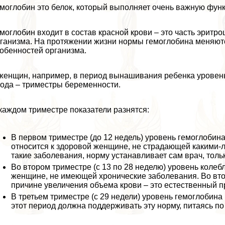
моглобин это белок, который выполняет очень важную фун
моглобин входит в состав красной крови – это часть эритро
ганизма. На протяжении жизни нормы гемоглобина меняютс
обенностей организма.
женщин, например, в период вынашивания ребенка уровень 
ода – триместры беременности.
каждом триместре показатели разнятся:
В первом триместре (до 12 недель) уровень гемоглобина 
относится к здоровой женщине, не страдающей какими-
такие заболевания, норму устанавливает сам врач, тольк
Во втором триместре (с 13 по 28 неделю) уровень колeбл
женщине, не имеющей хронические заболевания. Во вт
причине увеличения объема крови – это естественный про
В третьем триместре (с 29 недели) уровень гемоглобина
этот период должна поддерживать эту норму, питаясь п