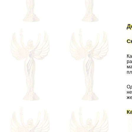
Д
С
Ка
ра
ма
пл
Од
не
ж
К