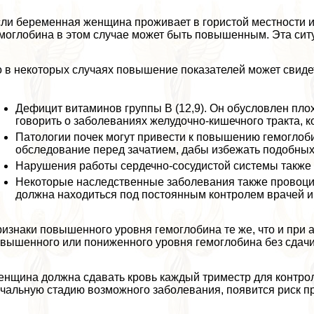
ли беременная женщина проживает в гористой местности и
моглобина в этом случае может быть повышенным. Эта ситу
 в некоторых случаях повышение показателей может свиде
Дефицит витаминов группы В (12,9). Он обусловлен пл
говорить о заболеваниях желудочно-кишечного тpaкта, к
Патологии почек могут привести к повышению гемоглоб
обследование перед зачатием, дабы избежать подобных
Нарушения работы сердечно-сосудистой системы также 
Некоторые наследственные заболевания также провоци
должна находиться под постоянным контролем врачей и
изнаки повышенного уровня гемоглобина те же, что и при 
вышенного или пониженного уровня гемоглобина без сдачи
нщина должна сдавать кровь каждый триместр для контроля
чальную стадию возможного заболевания, появится риск п