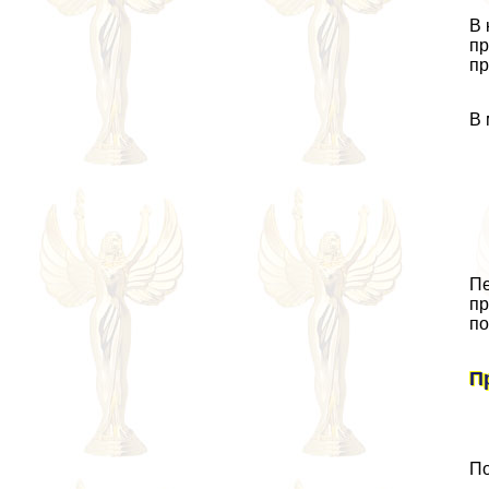
В 
пр
пр
В 
Пе
пр
по
П
По