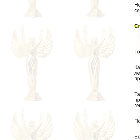
Не
се
С
То
Ка
ле
пр
Та
пр
ге
По
Ес