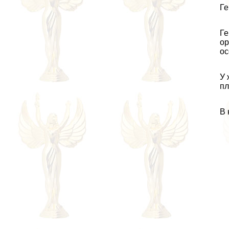
Ге
Ге
ор
ос
У 
пл
В 