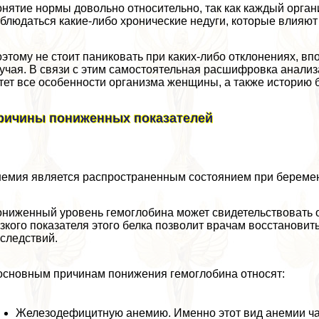
нятие нормы довольно относительно, так как каждый орган
блюдаться какие-либо хронические недуги, которые влияют
этому не стоит паниковать при каких-либо отклонениях, вп
учая. В связи с этим самостоятельная расшифровка анализа
тет все особенности организма женщины, а также историю 
ричины пониженных показателей
емия является распространенным состоянием при береме
ниженный уровень гемоглобина может свидетельствовать
зкого показателя этого белка позволит врачам восстановит
следствий.
основным причинам понижения гемоглобина относят:
Железодефицитную анемию. Именно этот вид анемии ча