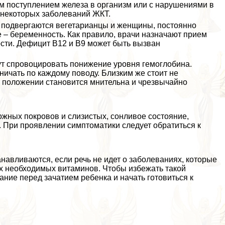
ым поступлением железа в организм или с нарушениями в
 некоторых заболеваний ЖКТ.
у подвергаются вегетарианцы и женщины, постоянно
 – беременность. Как правило, врачи назначают прием
сти. Дефицит В12 и В9 может быть вызван
ут спровоцировать понижение уровня гемоглобина.
ничать по каждому поводу. Близким же стоит не
 положении становится мнительна и чрезвычайно
ожных покровов и слизистых, сонливое состояние,
. При проявлении симптоматики следует обратиться к
авливаются, если речь не идет о заболеваниях, которые
их необходимых витаминов. Чтобы избежать такой
ние перед зачатием ребенка и начать готовиться к