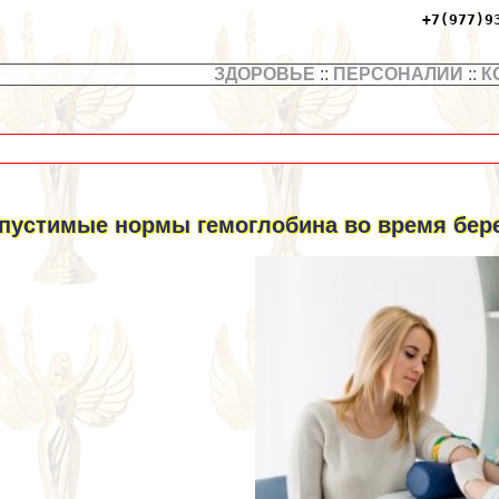
+7(977)9
ЗДОРОВЬЕ
::
ПЕРСОНАЛИИ
::
К
пустимые нормы гемоглобина во время бер