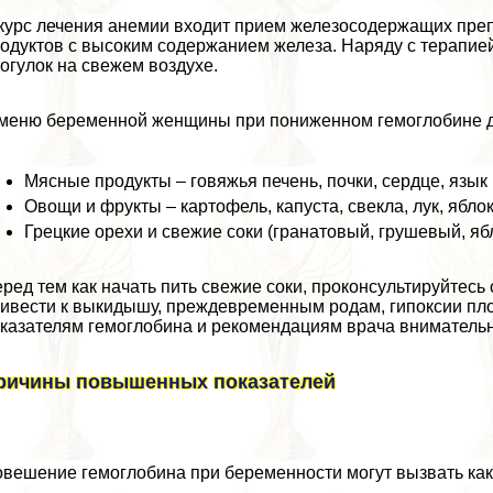
курс лечения анемии входит прием железосодержащих препа
одуктов с высоким содержанием железа. Наряду с терапией
огулок на свежем воздухе.
меню беременной женщины при пониженном гемоглобине д
Мясные продукты – говяжья печень, почки, сердце, язык 
Овощи и фрукты – картофель, капуста, свекла, лук, ябло
Грецкие орехи и свежие соки (гранатовый, грушевый, яб
ред тем как начать пить свежие соки, проконсультируйтес
ивести к выкидышу, преждевременным родам, гипоксии пло
казателям гемоглобина и рекомендациям врача внимательн
ричины повышенных показателей
вешение гемоглобина при беременности могут вызвать как