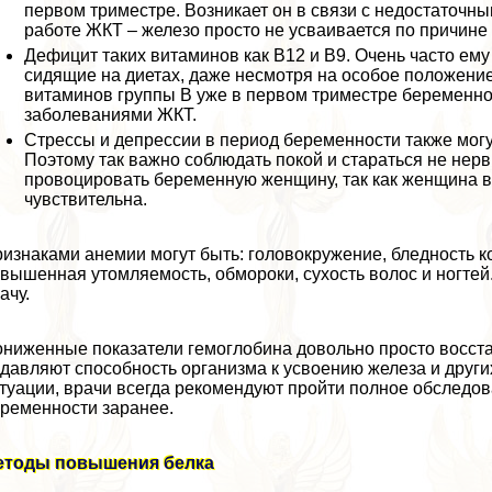
первом триместре. Возникает он в связи с недостаточн
работе ЖКТ – железо просто не усваивается по причине
Дефицит таких витаминов как В12 и В9. Очень часто ем
сидящие на диетах, даже несмотря на особое положение
витаминов группы В уже в первом триместре беременно
заболеваниями ЖКТ.
Стрессы и депрессии в период беременности также мог
Поэтому так важно соблюдать покой и стараться не нерв
провоцировать беременную женщину, так как женщина в
чувствительна.
изнаками анемии могут быть: головокружение, бледность к
вышенная утомляемость, обмороки, сухость волос и ногтей
ачу.
ниженные показатели гемоглобина довольно просто восстан
давляют способность организма к усвоению железа и друг
туации, врачи всегда рекомендуют пройти полное обследова
ременности заранее.
етоды повышения белка