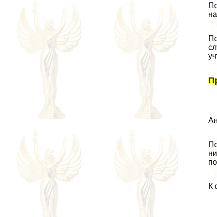
По
на
По
сл
уч
П
Ан
По
ни
по
К 