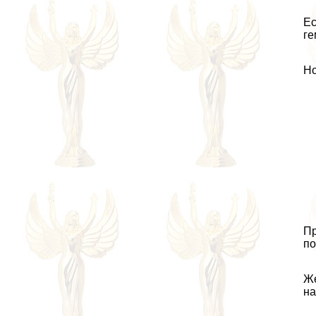
Ес
ге
Но
Пр
по
Же
на