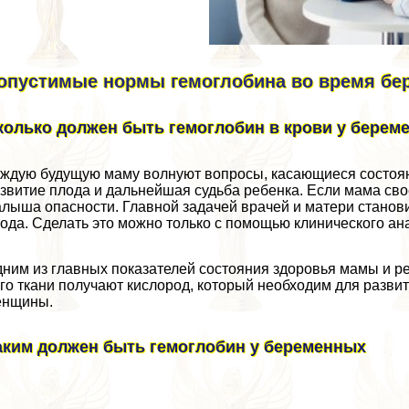
опустимые нормы гемоглобина во время бе
колько должен быть гемоглобин в крови у берем
ждую будущую маму волнуют вопросы, касающиеся состояни
звитие плода и дальнейшая судьба ребенка. Если мама сво
лыша опасности. Главной задачей врачей и матери станов
ода. Сделать это можно только с помощью клинического ан
ним из главных показателей состояния здоровья мамы и р
го ткани получают кислород, который необходим для разви
енщины.
аким должен быть гемоглобин у беременных