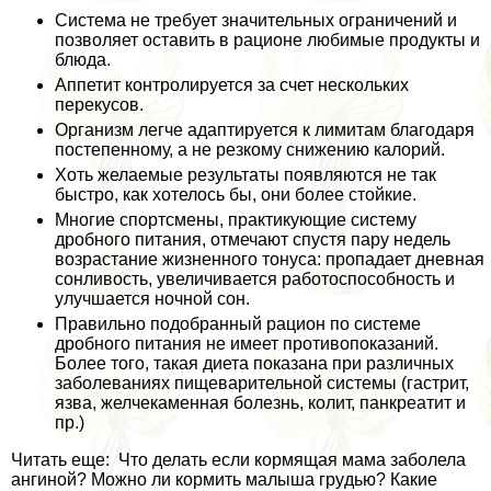
Система не требует значительных ограничений и
позволяет оставить в рационе любимые продукты и
блюда.
Аппетит контролируется за счет нескольких
перекусов.
Организм легче адаптируется к лимитам благодаря
постепенному, а не резкому снижению калорий.
Хоть желаемые результаты появляются не так
быстро, как хотелось бы, они более стойкие.
Многие спортсмены, пpaктикующие систему
дробного питания, отмечают спустя пару недель
возрастание жизненного тонуса: пропадает дневная
сонливость, увеличивается работоспособность и
улучшается ночной сон.
Правильно подобранный рацион по системе
дробного питания не имеет противопоказаний.
Более того, такая диета показана при различных
заболеваниях пищеварительной системы (гастрит,
язва, желчекаменная болезнь, колит, панкреатит и
пр.)
Читать еще: Что делать если кормящая мама заболела
ангиной? Можно ли кормить малыша гpyдью? Какие