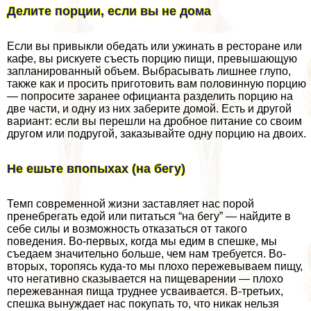
Делите порции, если вы не дома
Если вы привыкли обедать или ужинать в ресторане или
кафе, вы рискуете съесть порцию пищи, превышающую
запланированный объем. Выбрасывать лишнее глупо,
также как и просить приготовить вам половинную порцию
— попросите заранее официанта разделить порцию на
две части, и одну из них заберите домой. Есть и другой
вариант: если вы перешли на дробное питание со своим
другом или подругой, заказывайте одну порцию на двоих.
Не ешьте впопыхах (на бегу)
Темп современной жизни заставляет нас порой
пренебрегать едой или питаться “на бегу” — найдите в
себе силы и возможность отказаться от такого
поведения. Во-первых, когда мы едим в спешке, мы
съедаем значительно больше, чем нам требуется. Во-
вторых, торопясь куда-то мы плохо пережевываем пищу,
что негативно сказывается на пищеварении — плохо
пережеванная пища труднее усваивается. В-третьих,
спешка вынуждает нас покупать то, что никак нельзя