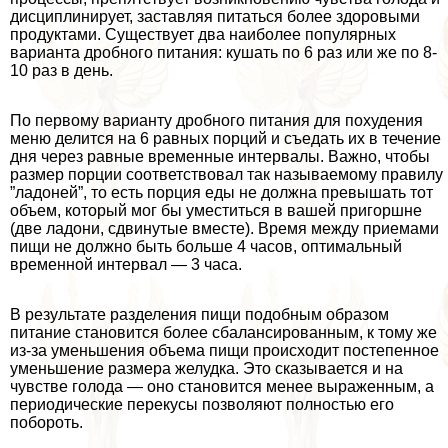
дисциплинирует, заставляя питаться более здоровыми
продуктами. Существует два наиболее популярных
варианта дробного питания: кушать по 6 раз или же по 8-
10 раз в день.
По первому варианту дробного питания для похудения
меню делится на 6 равных порций и съедать их в течение
дня через равные временные интервалы. Важно, чтобы
размер порции соответствовал так называемому правилу
”ладоней”, то есть порция еды не должна превышать тот
объем, который мог бы уместиться в вашей пригоршне
(две ладони, сдвинутые вместе). Время между приемами
пищи не должно быть больше 4 часов, оптимальный
временной интервал — 3 часа.
В результате разделения пищи подобным образом
питание становится более сбалансированным, к тому же
из-за уменьшения объема пищи происходит постепенное
уменьшение размера желудка. Это сказывается и на
чувстве голода — оно становится менее выраженным, а
периодические перекусы позволяют полностью его
побороть.