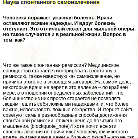
Наука спонтанного самоизлечения
Человека поражает ужасная болезнь. Врачи
оставляют всякие надежды. И вдруг болезнь
отступает. Это отличный сюжет для мыльной оперы,
но такое случается и в реальной жизни. Вопрос в
том, как?
Что же такое спонтанная ремиссия? Медицинское
сообщество старается игнорировать спонтанную
ремиссию, также известную как самоизлечение, но
причина этого не в зловещем заговоре. На самом деле,
некоторые врачи не верят в это явление – по крайней
мере, в отношении определённых заболеваний – но
большинство из них просто старается не позволять
людям тешить себя ложными надеждами, и, что более
важно, использовать ложные лекарства. Интернет-сайты
советуют самые разнообразные способы достижения
спонтанной ремиссии, от женьшеня до позитивного
мышления. [blockquote_note]И хотя почти все эти
способы лечения не причиняют человеку физического
вреда, выманивание денег у больных людей – это не так