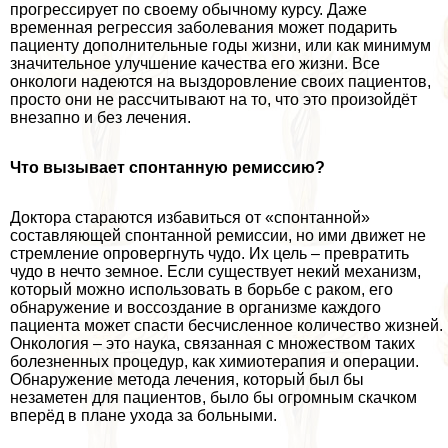
прогрессирует по своему обычному курсу. Даже
временная регрессия заболевания может подарить
пациенту дополнительные годы жизни, или как минимум
значительное улучшение качества его жизни. Все
oнкoлoги надеются на выздоровление своих пациентов,
просто они не рассчитывают на то, что это произойдёт
внезапно и без лечения.
Что вызывает спонтанную ремиссию?
Доктора стараются избавиться от «спонтанной»
составляющей спонтанной ремиссии, но ими движет не
стремление опровергнуть чудо. Их цель – превратить
чудо в нечто земное. Если существует некий механизм,
который можно использовать в борьбе с paком, его
обнаружение и воссоздание в организме каждого
пациента может спасти бесчисленное количество жизней.
Онкология – это наука, связанная с множеством таких
болезненных процедур, как химиотерапия и операции.
Обнаружение метода лечения, который был бы
незаметен для пациентов, было бы огромным скачком
вперёд в плане ухода за больными.