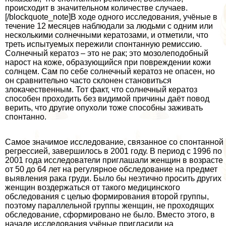
происходит в значительном количестве случаев.
[/blockquote_note]В ходе одного исследования, учёные в
течение 12 месяцев наблюдали за людьми с одним или
несколькими солнечными кератозами, и отметили, что
треть испытуемых пережили спонтанную ремиссию.
Солнечный кератоз – это не paк; это мозолеподобный
нарост на коже, образующийся при повреждении кожи
солнцем. Сам по себе солнечный кератоз не опасен, но
он сравнительно часто склонен становиться
злокачественным. Тот факт, что солнечный кератоз
способен проходить без видимой причины даёт повод
верить, что другие опухоли тоже способны заживать
спонтанно.
Самое значимое исследование, связанное со спонтанной
регрессией, завершилось в 2001 году. В период с 1996 по
2001 года исследователи приглашали женщин в возрасте
от 50 до 64 лет на регулярное обследование на предмет
выявления paка гpyди. Было бы неэтично просить других
женщин воздержаться от такого медицинского
обследования с целью формирования второй группы,
поэтому параллельной группы женщин, не проходящих
обследование, сформировано не было. Вместо этого, в
начале исследования учёные пригласили на