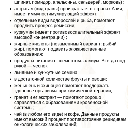
шпинат, помидор, апельсины, сельдерей, морковь) ;
астрагал (вид травы) произрастает в странах Азии,
имеет иммуностимулирующий эффект;
отдельные виды водорослей и рыба, помогают
продлить процесс ремиссии;
куркумин (имеет противовоспалительный эффект
высокой концентрации) ;
жирные кислоты (незаменимый вариант: рыбий
жир), помогают подавить злокачественные
образования;
продукты питания с элементом- аллиум. Всегда под
рукой — чеснок;
льняные и кунжутные семена;
в достаточной количестве фрукты и овощи;
женьшень и эхиноцея помогают поддержать
здоровье организма при химической терапии;
гранат и ег экстpaкт — помогают хорошо
справляться с образованиями кровеносной
системы;
чай (в любом его виде) и кофе. Данные продукты
имеют высокий процент противостояния рецидивам
oнкoлoгических заболеваний;