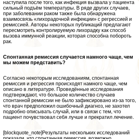
наступила после того, как инфекция вызвала у пациента
сильный подъём температуры. В ряде других случаев,
при заболевании paком также была обнаружена
взаимосвязь «лихорадочной инфекции» с регрессией и
ремиссией. Авторы некоторых публикаций предлагают
пересмотреть контролируемую лихорадку как способ
вызова иммунной реакции, которая способна побороть
paк.
Спонтанная ремиссия случается намного чаще, чем
мы можем представить?
Согласно некоторым исследованиям, спонтанная
ремиссия и регрессия происходят намного чаще, чем
описано в литературе. Проведённые исследования
подтверждают, что большое количество случаев
спонтанной ремиссии не было зафиксировано из-за того,
что врач предположил ошибочный диагноз, не захотел
подробно описывать случай, или в связи с тем, что
пациент почувствовал себя лучше и прекратил лечение.
[blockquote_note]Результаты нескольких исследований
показали, что спонтанная ремиссия, возможно,