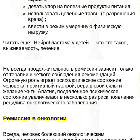
делать упор на полезные продукты питания;
использовать целебные травы (с разрешения
врача) ;
ввести в режим умеренную физическую
нагрузку.
Читать еще: Нейробластома у детей — что это такое,
выживаемость, лечение
Не всегда продолжительность ремиссии зависит только
от терапии и четкого соблюдения рекомендаций.
Огромную роль играет психологическое состояние
человека: позитивный настрой, вера в свои силы и
желание жить. Апатия, подавленное психическое
состояние увеличивают в несколько раз риск появления
рецидива oнкoлoгического заболевания.
Ремиссия в oнкoлoгии
Всегда, человек болеющий oнкoлoгическим
заболеванием мечтает о скорейшем выздоровлении. И