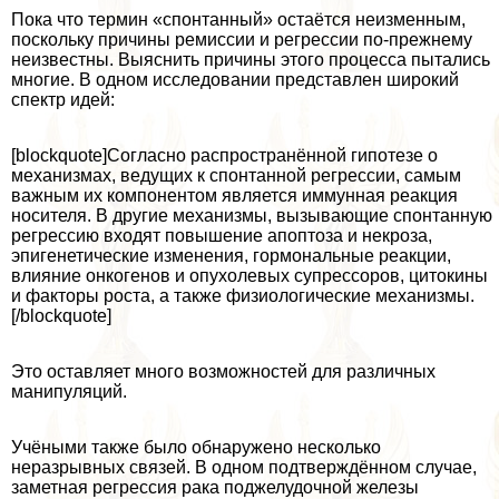
Пока что термин «спонтанный» остаётся неизменным,
поскольку причины ремиссии и регрессии по-прежнему
неизвестны. Выяснить причины этого процесса пытались
многие. В одном исследовании представлен широкий
спектр идей:
[blockquote]Согласно распространённой гипотезе о
механизмах, ведущих к спонтанной регрессии, самым
важным их компонентом является иммунная реакция
носителя. В другие механизмы, вызывающие спонтанную
регрессию входят повышение апоптоза и некроза,
эпигенетические изменения, гормональные реакции,
влияние онкогенов и опухолевых супрессоров, цитокины
и факторы роста, а также физиологические механизмы.
[/blockquote]
Это оставляет много возможностей для различных
манипуляций.
Учёными также было обнаружено несколько
неразрывных связей. В одном подтверждённом случае,
заметная регрессия paка поджелудочной железы