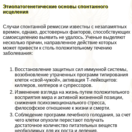
Этиопатогенетические основы спонтанного
исцеления
Случаи спонтанной ремиссии известны с незапамятных
времен, однако, достоверных факторов, способствующих
самоисцелению выявить не удалось. Ученые выделяют
несколько причин, направленное действие которых
может привести к столь положительному течению
заболевания:
Восстановление защитных сил иммунной системы,
возобновление утраченных программ типирования
клеток «свой-чужой», активация Т-лейкоцитов:
киллеров, хелперов и супрессоров.
Изменение взгляда на жизнь путем положительного
восприятия мира и активной жизненной позиции,
снижения психоэмоционального стресса,
философское отношение к жизни и cмepти.
Соблюдение программ лечебного голодания, за счет
чего клетки опухоли перестают получать
достаточное количество питательных веществ
необходимых для их роста и деления.