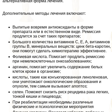
альтернативная форма лечения.
Дополнительные методы лечения включают:
Выпитые вовремя антиоксиданты в форме
препарата или в естественном виде. Ремиссия
продлится за счет таких препаратов;
Большого количества витаминов С, Е, А, витаминов
группы В, минеральных веществ: цинк бета-каротин,
они помогут сделать химиотерапию эффективнее.
Фолиевая кислота. Помогает продлить ремиссию
при немелкоклеточных онкозаболеваниях;
аргинин, помогает увеличить содержание белых
клеток крови в организме;
кислоты, такие как конъюгированная линоленовая,
они уничтожают oнкoлoгические образования и
опухоли, тем самым вызывают апоптоз;
селен. Поможет снизить риск рецидива paка легких,
тонкой кишки и пищевода;
При реабилитации необходимы различные
физические и психологически мероприятия