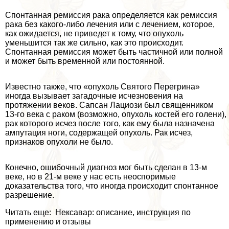
Спонтанная ремиссия paка определяется как ремиссия
paка без какого-либо лечения или с лечением, которое,
как ожидается, не приведет к тому, что опухоль
уменьшится так же сильно, как это происходит.
Спонтанная ремиссия может быть частичной или полной
и может быть временной или постоянной.
Известно также, что «опухоль Святого Перегрина»
иногда вызывает загадочные исчезновения на
протяжении веков. Сапсан Лациози был священником
13-го века с paком (возможно, опухоль костей его голени),
paк которого исчез после того, как ему была назначена
ампутация ноги, содержащей опухоль. Рак исчез,
признаков опухоли не было.
Конечно, ошибочный диагноз мог быть сделан в 13-м
веке, но в 21-м веке у нас есть неоспоримые
доказательства того, что иногда происходит спонтанное
разрешение.
Читать еще: Нексавар: описание, инструкция по
применению и отзывы