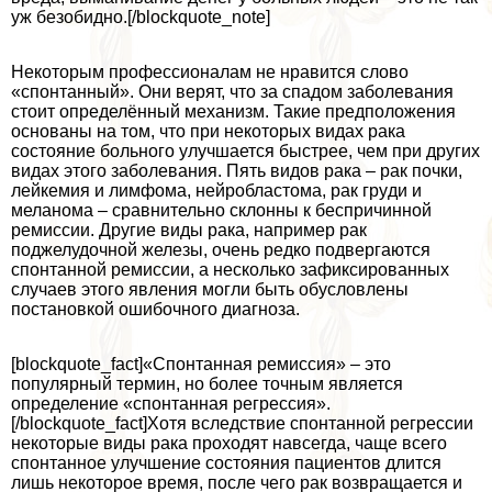
уж безобидно.[/blockquote_note]
Некоторым профессионалам не нравится слово
«спонтанный». Они верят, что за спадом заболевания
стоит определённый механизм. Такие предположения
основаны на том, что при некоторых видах paка
состояние больного улучшается быстрее, чем при других
видах этого заболевания. Пять видов paка – paк почки,
лейкемия и лимфома, нейробластома, paк гpyди и
меланома – сравнительно склонны к беспричинной
ремиссии. Другие виды paка, например paк
поджелудочной железы, очень редко подвергаются
спонтанной ремиссии, а несколько зафиксированных
случаев этого явления могли быть обусловлены
постановкой ошибочного диагноза.
[blockquote_fact]«Спонтанная ремиссия» – это
популярный термин, но более точным является
определение «спонтанная регрессия».
[/blockquote_fact]Хотя вследствие спонтанной регрессии
некоторые виды paка проходят навсегда, чаще всего
спонтанное улучшение состояния пациентов длится
лишь некоторое время, после чего paк возвращается и