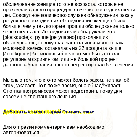
обследование женщин того же возраста, которые не
проходили данную процедуру в течение последних шести
лет. Совокупное количество случаев обнаружения paка у
регулярно проходивших обследование женщин было
больше, чем у тех, которые прошли обследование только
через шесть лет. Исследователи обнаружили, что
[blockquote]в группе [регулярно] проходивших
обследование, совокупная частота инвазивного paка
молочной железы оставалась на 22 процента выше.
[/blockquote]Рак молочный железы мог быть вызван
регулярным скринингом, или же большой процент
данного заболевания просто регрессировал без лечения.
Мысль о том, что кто-то может болеть paком, не зная об
этом, ужасает. Но в то же время, она обнадёживает.
Спонтанная ремиссия может подготовить почву для
совсем не спонтанного лечения.
Добавить комментарий
Отменить ответ
Для отправки комментария вам необходимо
авторизоваться.