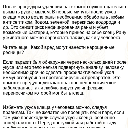
После процедуры удаления насекомого нужно тщательно
вымыть руки с мылом. В первые минуты после укуса
клеща место возле раны необходимо обработать любым
антисептиком, йодом, зеленкой, перекисью водорода и
др. Это снизит риск инфицирования раны и убьет
возможные бактерии, которые принес на себе клещ. Рану
у животного можно обработать так же, как и у человека.
Читать еще: Какой вред могут нанести нарощенные
ресницы?
Если паразит был обнаружен через несколько дней после
укуса или его тело нельзя подвергнуть анализу, человеку
необходимо срочно сделать профилактический укол
иммуноглобулина и противовирусных препаратов. Это
поможет предупредить как опасное неврологическое
заболевание, так и любую вирусную инфекцию,
переносчиком которой мог быть клещ.
Избежать укуса клеща у человека можно, следуя
правилам. Так, не желательно посещать лес и парк, если
там уже происходили случаи укусы клеща, особенно
энцефалитного. Перед прогулкой или работой в саду
необходимо наносить на кожу, волосы и одежду