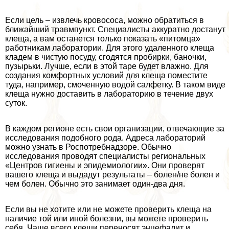
Если цель – извлечь кровососа, можно обратиться в
ближайший травмпункт. Специалисты аккуратно достанут
клеща, а вам останется только показать «питомца»
работникам лаборатории. Для этого удаленного клеща
кладем в чистую посуду, сгодятся пробирки, баночки,
пузырьки. Лучше, если в этой таре будет влажно. Для
создания комфортных условий для клеща поместите
туда, например, смоченную водой салфетку. В таком виде
клеща нужно доставить в лабораторию в течение двух
суток.
В каждом регионе есть свои организации, отвечающие за
исследования подобного рода. Адреса лабораторий
можно узнать в Роспотребнадзоре. Обычно
исследования проводят специалисты региональных
«Центров гигиены и эпидемиологии». Они проверят
вашего клеща и выдадут результаты – болен/не болен и
чем болен. Обычно это занимает один-два дня.
Если вы не хотите или не можете проверить клеща на
наличие той или иной болезни, вы можете проверить
себя. Чаще всего клещи переносят энцефалит и