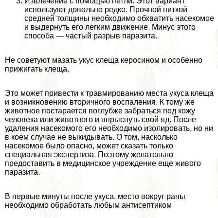
Извлечение с помощью петли. Этот вариант
используют довольно редко. Прочной ниткой
средней толщины необходимо обхватить насекомое
и выдернуть его легким движение. Минус этого
способа — частый разрыв паразита.
Не советуют мазать укус клеща керосином и особенно
прижигать клеща.
Это может привести к травмированию места укуса клеща
и возникновению вторичного воспаления. К тому же
животное постарается поглубже забраться под кожу
человека или животного и впрыснуть свой яд. После
удаления насекомого его необходимо изолировать, но ни
в коем случае не выкидывать. О том, насколько
насекомое было опасно, может сказать только
специальная экспертиза. Поэтому желательно
предоставить в медицинское учреждение еще живого
паразита.
В первые минуты после укуса, место вокруг раны
необходимо обработать любым антисептиком