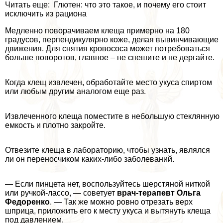
Читать еще: Глютен: что это такое, и почему его стоит
исключить из рациона
Медленно поворачиваем клеща примерно на 180
градусов, перпендикулярно коже, делая вывинчивающие
движения. Для снятия кровососа может потребоваться
больше поворотов, главное – не спешите и не дергайте.
Когда клещ извлечен, обработайте место укуса спиртом
или любым другим аналогом еще раз.
Извлеченного клеща поместите в небольшую стеклянную
емкость и плотно закройте.
Отвезите клеща в лабораторию, чтобы узнать, являлся
ли он переносчиком каких-либо заболеваний.
— Если пинцета нет, воспользуйтесь шерстяной ниткой
или ручкой-лассо, — советует
врач-терапевт Ольга
Федоренко
. — Так же можно ровно отрезать верх
шприца, приложить его к месту укуса и вытянуть клеща
под давлением.