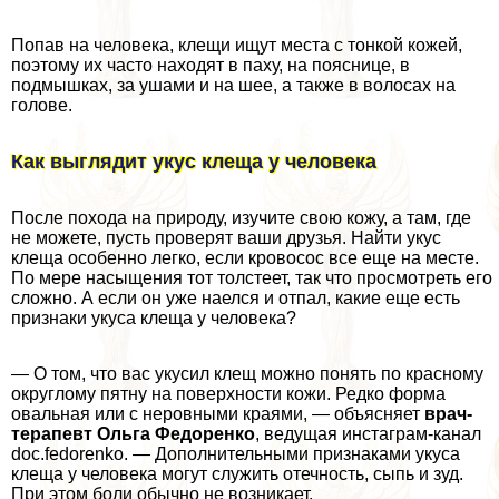
Попав на человека, клещи ищут места с тонкой кожей,
поэтому их часто находят в паху, на пояснице, в
подмышках, за ушами и на шее, а также в волосах на
голове.
Как выглядит укус клеща у человека
После похода на природу, изучите свою кожу, а там, где
не можете, пусть проверят ваши друзья. Найти укус
клеща особенно легко, если кровосос все еще на месте.
По мере насыщения тот толстеет, так что просмотреть его
сложно. А если он уже наелся и отпал, какие еще есть
признаки укуса клеща у человека?
— О том, что вас укусил клещ можно понять по красному
округлому пятну на поверхности кожи. Редко форма
овальная или с неровными краями, — объясняет
врач-
терапевт Ольга Федоренко
, ведущая инстаграм-канал
doc.fedorenko. — Дополнительными признаками укуса
клеща у человека могут служить отечность, сыпь и зуд.
При этом боли обычно не возникает.