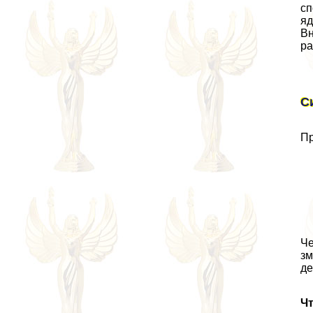
сп
яд
Вн
ра
С
Пр
Че
зм
де
Чт