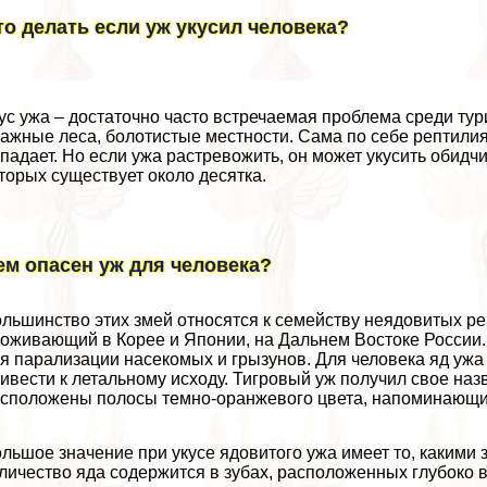
то делать если уж укусил человека?
ус ужа – достаточно часто встречаемая проблема среди ту
ажные леса, болотистые местности. Сама по себе рептили
падает. Но если ужа растревожить, он может укусить обидчик
торых существует около десятка.
ем опасен уж для человека?
льшинство этих змей относятся к семейству неядовитых ре
оживающий в Корее и Японии, на Дальнем Востоке России.
я парализации насекомых и грызунов. Для человека яд уж
ивести к летальному исходу. Тигровый уж получил свое наз
сположены полосы темно-оранжевого цвета, напоминающие
льшое значение при укусе ядовитого ужа имеет то, какими
личество яда содержится в зубах, расположенных глубоко в