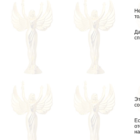
Не
то
Да
сп
Эт
со
Ес
от
на