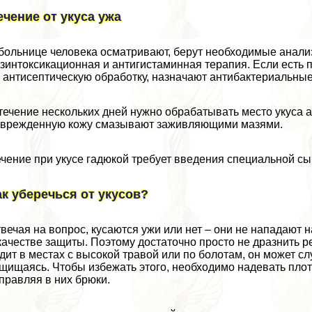
ечение от укуса ужа
больнице человека осматривают, берут необходимые анали
зинтоксикационная и антигистаминная терапия. Если есть 
 антисептическую обработку, назначают антибактериальны
течение нескольких дней нужно обpaбатывать место укуса 
врежденную кожу смазывают заживляющими мазями.
чение при укусе гадюкой требует введения специальной сы
ак уберечься от укусов?
вечая на вопрос, кусаются ужи или нет – они не нападают н
качестве защиты. Поэтому достаточно просто не дразнить ре
дит в местах с высокой травой или по болотам, он может слу
щищаясь. Чтобы избежать этого, необходимо надевать пло
правляя в них брюки.