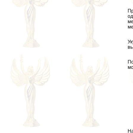
Пр
од
ме
ме
Ук
вы
По
мо
На