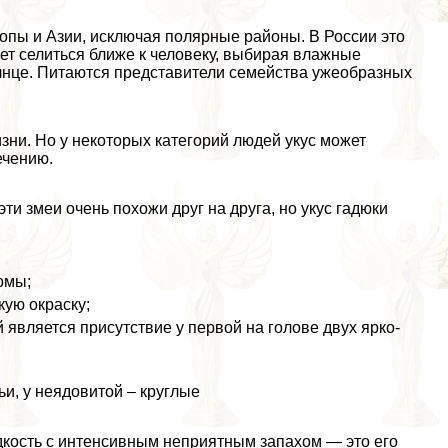
пы и Азии, исключая полярные районы. В России это
ет селиться ближе к человеку, выбирая влажные
олнце. Питаются представители семейства ужеобразных
изни. Но у некоторых категорий людей укус может
ечению.
эти змеи очень похожи друг на друга, но укус гадюки
рмы;
кую окраску;
является присутствие у первой на голове двух ярко-
и, у неядовитой – круглые
кость с интенсивным неприятным запахом — это его