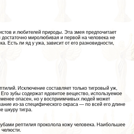
ристов и любителей природы. Эта змея предпочитает
я достаточно миролюбивая и первой на человека не
а. Есть ли яд у ужа, зависит от его разновидности,
птилий. Исключение составляет только тигровый уж,
 Его зубы содержат ядовитое вещество, используемое
а менее опасен, но у восприимчивых людей может
вание из-за специфического окраса — по всей его длине
 шкуру тигра.
 зубами рептилия проколола кожу человека. Наибольшее
 челюсти.