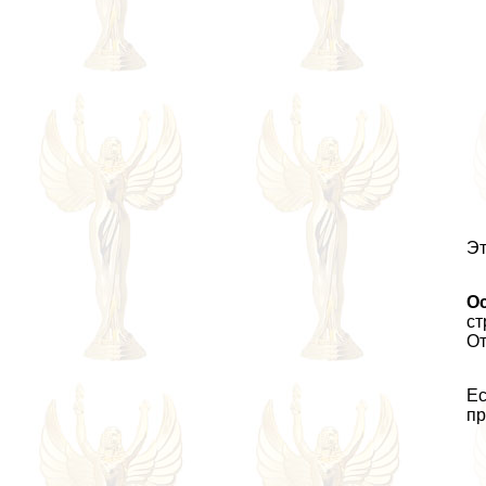
Эт
Ос
ст
От
Ес
пр