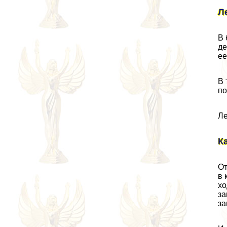
Л
В 
де
ее
В 
по
Ле
К
От
в 
хо
за
за