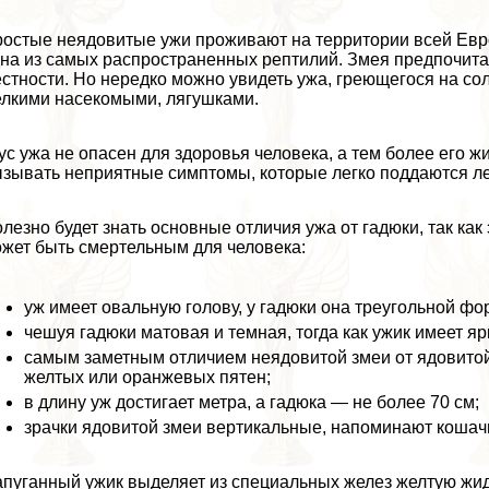
остые неядовитые ужи проживают на территории всей Евро
на из самых распространенных рептилий. Змея предпочита
стности. Но нередко можно увидеть ужа, греющегося на с
лкими насекомыми, лягушками.
ус ужа не опасен для здоровья человека, а тем более его ж
зывать неприятные симптомы, которые легко поддаются л
лезно будет знать основные отличия ужа от гадюки, так как 
жет быть cмepтельным для человека:
уж имеет овальную голову, у гадюки она треугольной фо
чешуя гадюки матовая и темная, тогда как ужик имеет яр
самым заметным отличием неядовитой змеи от ядовитой 
желтых или оранжевых пятен;
в длину уж достигает метра, а гадюка — не более 70 см;
зрачки ядовитой змеи вертикальные, напоминают кошачь
пуганный ужик выделяет из специальных желез желтую жид