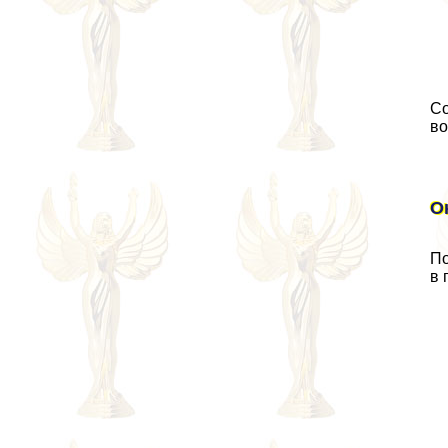
Со
во
О
По
в 