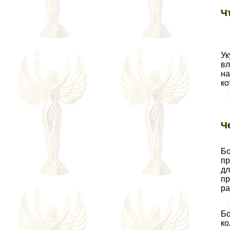
Ч
Ук
вл
на
ко
Ч
Бо
пр
дл
пр
ра
Бо
ко