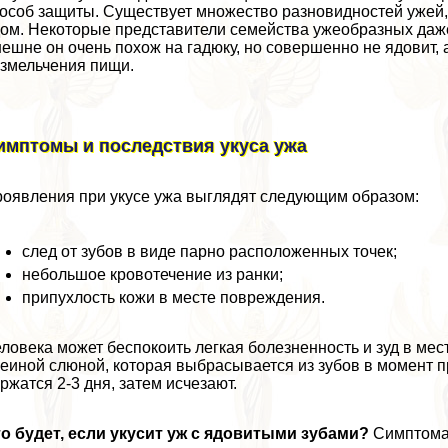
особ защиты. Существует множество разновидностей ужей, н
ом. Некоторые представители семейства ужеобразных даже 
ешне он очень похож на гадюку, но совершенно не ядовит, 
змельчения пищи.
имптомы и последствия укуса ужа
оявления при укусе ужа выглядят следующим образом:
след от зубов в виде парно расположенных точек;
небольшое кровотечение из ранки;
припухлость кожи в месте повреждения.
ловека может беспокоить легкая болезненность и зуд в ме
еиной слюной, которая выбрасывается из зубов в момент п
ржатся 2-3 дня, затем исчезают.
о будет, если укусит уж с ядовитыми зубами?
Симптомат