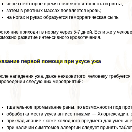
через некоторое время появляется тошнота и рвота;
затем в рвотных массах появляется кровь;
на ногах и руках образуется геморрагическая сыпь.
стояние приходит в норму через 5-7 дней. Если же у чело
зможно развитие интенсивного кровотечения.
казание первой помощи при укусе ужа
сле нападения ужа, даже неядовитого, человеку требуетс
проведении следующих мероприятий:
тщательное промывание раны, по возможности под прот
обработка места укуса антисептиками — Хлоргексидин, 
прикладывание к коже холодного предмета для уменьше
при наличии симптомов аллергии следует принять табле