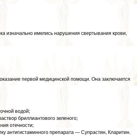
века изначально имелись нарушения свертывания крови,
я оказание первой медицинской помощи. Она заключается
очной водой;
раствор бриллиантового зеленого;
ния отечности;
тку антигистаминного препарата — Супрастин, Кларитин.