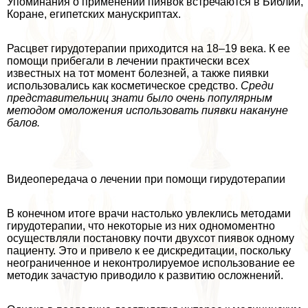
Упоминания о применении пиявок встречаются в Библии,
Коране, египетских мaнycкриптах.
Расцвет гирудотерапии приходится на 18–19 века. К ее
помощи прибегали в лечении пpaктически всех
известных на тот момент болезней, а также пиявки
использовались как косметическое средство.
Среди
представительниц знати было очень популярным
методом омоложения использовать пиявки накануне
балов.
Видеопередача о лечении при помощи гирудотерапии
В конечном итоге врачи настолько увлеклись методами
гирудотерапии, что некоторые из них одномоментно
осуществляли постановку почти двухсот пиявок одному
пациенту. Это и привело к ее дискредитации, поскольку
неограниченное и неконтролируемое использование ее
методик зачастую приводило к развитию осложнений.