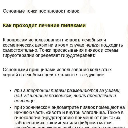
Основные точки постановок пиявок
Как проходит лечение пиявками
К вопросам использования пиявок в лечебных и
косметических целях ни в коем случае нельзя подходить
самостоятельно. Точки присасывания пиявок и схемы
гирудотерапии определяет гирудотерапевт.
Основными принципами использования кольчатых
червей в лечебных целях являются следующие:
при гипертонии пиявки размещаются за ушами,
над VII шейным позвонком, вдоль предплечий и
пояснице;
при хроническом эндометрите пиявок помещают на
нижнюю часть живота и внутрь влагалища. Также в
гинекологии гирудотерапию применяют при таких
заболеваниях, как миома или фиброма матки,
эрозийное поражение шейки матки, кисты яичников,