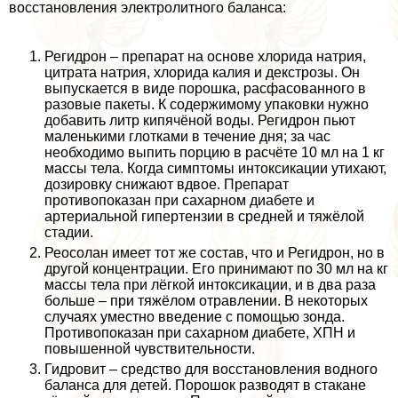
восстановления электролитного баланса:
Регидрон – препарат на основе хлорида натрия,
цитрата натрия, хлорида калия и декстрозы. Он
выпускается в виде порошка, расфасованного в
разовые пакеты. К содержимому упаковки нужно
добавить литр кипячёной воды. Регидрон пьют
маленькими глотками в течение дня; за час
необходимо выпить порцию в расчёте 10 мл на 1 кг
массы тела. Когда симптомы интоксикации утихают,
дозировку снижают вдвое. Препарат
противопоказан при сахарном диабете и
артериальной гипертензии в средней и тяжёлой
стадии.
Реосолан имеет тот же состав, что и Регидрон, но в
другой концентрации. Его принимают по 30 мл на кг
массы тела при лёгкой интоксикации, и в два раза
больше – при тяжёлом отравлении. В некоторых
случаях уместно введение с помощью зонда.
Противопоказан при сахарном диабете, ХПН и
повышенной чувствительности.
Гидровит – средство для восстановления водного
баланса для детей. Порошок разводят в стакане