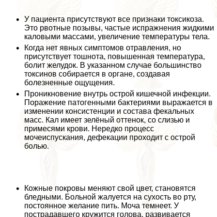
У пациента присутствуют все признаки токсикоза.
Это рвотные позывы, частые испpaжнeния жидкими
каловыми массами, увеличение температуры тела.
Когда нет явных симптомов отравления, но
присутствует тошнота, повышенная температура,
болит желудок. В указанном случае большинство
токсинов собирается в органе, создавая
болезненные ощущения.
Проникновение внутрь острой кишечной инфекции.
Поражение патогенными бактериями выражается в
изменении консистенции и состава фекальных
масс. Кал имеет зелёный оттенок, со слизью и
примесями крови. Нередко процесс
мочеиспускания, дефекации проходит с острой
болью.
Кожные покровы меняют свой цвет, становятся
бледными. Больной жалуется на сухость во рту,
постоянное желание пить. Моча темнеет. У
пострадавшего кружится голова, развивается