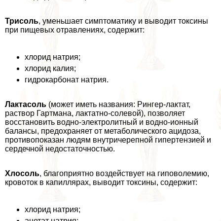
Трисоль
, уменьшает симптоматику и выводит токсины
при пищевых отравлениях, содержит:
хлорид натрия;
хлорид калия;
гидрокарбонат натрия.
Лактасоль
(может иметь названия: Рингер-лактат,
раствор Гартмана, лактатно-солевой), позволяет
восстановить водно-электролитный и водно-ионный
балансы, пpeдoxpaняет от метаболического ацидоза,
противопоказан людям внутричерепной гипертензией и
сердечной недостаточностью.
Хлосоль
, благоприятно воздействует на гиповолемию,
кровоток в капиллярах, выводит токсины, содержит:
хлорид натрия;
ацетат натрия;