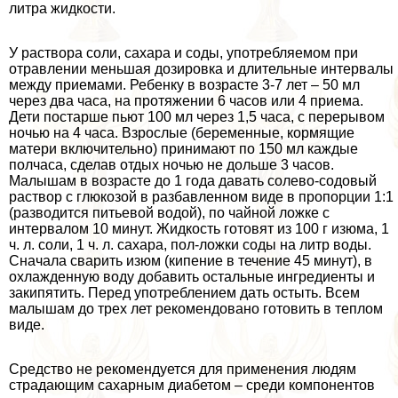
литра жидкости.
У раствора соли, сахара и соды, употрeбляемом при
отравлении меньшая дозировка и длительные интервалы
между приемами. Ребенку в возрасте 3-7 лет – 50 мл
через два часа, на протяжении 6 часов или 4 приема.
Дети постарше пьют 100 мл через 1,5 часа, с перерывом
ночью на 4 часа. Взрослые (беременные, кормящие
матери включительно) принимают по 150 мл каждые
полчаса, сделав отдых ночью не дольше 3 часов.
Малышам в возрасте до 1 года давать солево-содовый
раствор с глюкозой в разбавленном виде в пропорции 1:1
(разводится питьевой водой), по чайной ложке с
интервалом 10 минут. Жидкость готовят из 100 г изюма, 1
ч. л. соли, 1 ч. л. сахара, пол-ложки соды на литр воды.
Сначала сварить изюм (кипение в течение 45 минут), в
охлажденную воду добавить остальные ингредиенты и
закипятить. Перед употрeблением дать остыть. Всем
малышам до трех лет рекомендовано готовить в теплом
виде.
Средство не рекомендуется для применения людям
страдающим сахарным диабетом – среди компонентов