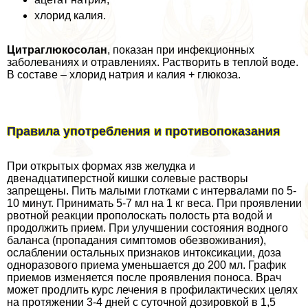
хлорид калия.
Цитраглюкосолан
, показан при инфекционных
заболеваниях и отравлениях. Растворить в теплой воде.
В составе – хлорид натрия и калия + глюкоза.
Правила употрeбления и противопоказания
При открытых формах язв желудка и
двенадцатиперстной кишки солевые растворы
запрещены. Пить малыми глотками с интервалами по 5-
10 минут. Принимать 5-7 мл на 1 кг веса. При проявлении
рвотной реакции прополоскать полость рта водой и
продолжить прием. При улучшении состояния водного
баланса (пропадания симптомов обезвоживания),
ослаблении остальных признаков интоксикации, доза
одноразового приема уменьшается до 200 мл. График
приемов изменяется после проявления поноса. Врач
может продлить курс лечения в профилактических целях
на протяжении 3-4 дней с суточной дозировкой в 1,5