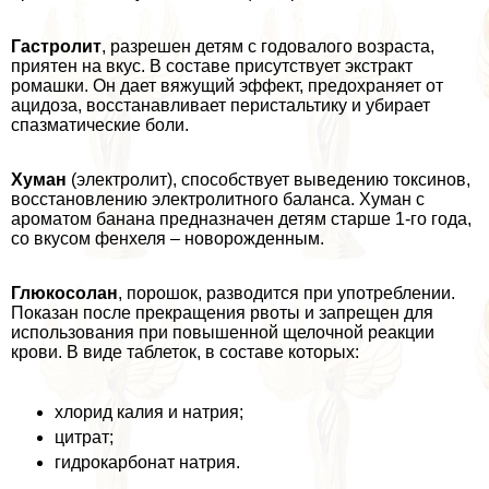
Гастролит
, разрешен детям с годовалого возраста,
приятен на вкус. В составе присутствует экстpaкт
ромашки. Он дает вяжущий эффект, пpeдoxpaняет от
ацидоза, восстанавливает перистальтику и убирает
спазматические боли.
Хуман
(электролит), способствует выведению токсинов,
восстановлению электролитного баланса. Хуман с
ароматом банана предназначен детям старше 1-го года,
со вкусом фенхеля – новорожденным.
Глюкосолан
, порошок, разводится при употрeблении.
Показан после прекращения рвоты и запрещен для
использования при повышенной щелочной реакции
крови. В виде таблеток, в составе которых:
хлорид калия и натрия;
цитрат;
гидрокарбонат натрия.