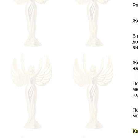
Ре
Же
В 
до
ви
Же
на
По
ме
го
По
ме
К