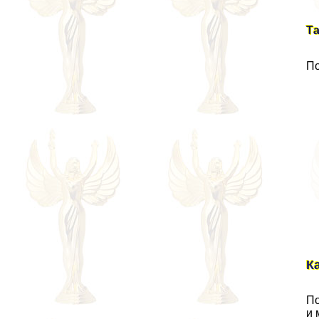
Та
По
К
По
и 