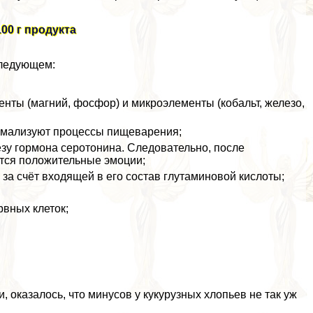
00 г продукта
следующем:
менты (магний, фосфор) и микроэлементы (кобальт, железо,
ормализуют процессы пищеварения;
зу гормона серотонина. Следовательно, после
тся положительные эмоции;
 за счёт входящей в его состав глутаминовой кислоты;
вных клеток;
оказалось, что минусов у кукурузных хлопьев не так уж