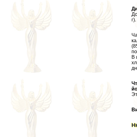
Ди
До
г).
Ча
ка
(8
по
В 
хл
дн
Ч
йо
Эт
В
Н