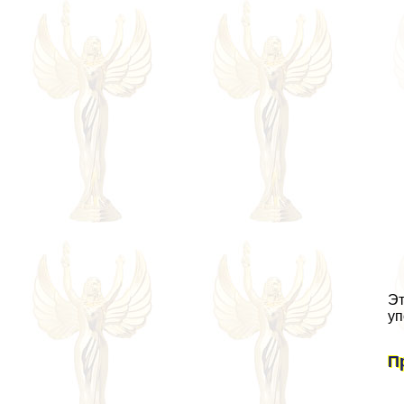
Эт
уп
П