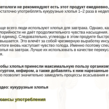
етологи не рекомендуют есть этот продукт ежедневно,
статочно употрeбллять кукурузные хлопья 1–2 раза в неделю
ще всего люди используют хлопья для завтpaка. Однако, ка
лорийности не даёт продолжительного чувства насыщения.
5 единиц). Следовательно, углеводы в этом продукте быстр
вышается. Это влечёт за собой чрезмерную выработку инсу
итоге вновь наступает чувство голода. Именно поэтому сп
опья на завтpaк. Лучше их использовать в качестве пере
я.
тобы хлопья принесли максимальную пользу организму
гуртом, кефиром, а также добавлять к ним нарезанны
о позволит значительно замедлить процессы всасывания и
идео: кукурузные хлопья
юансы употрeбления