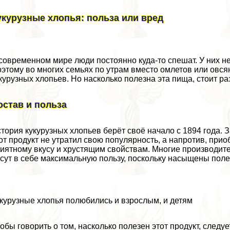
укурузные хлопья: польза или вред
современном мире люди постоянно куда-то спешат. У них н
этому во многих семьях по утрам вместо омлетов или овся
курузных хлопьев. Но насколько полезна эта пища, стоит ра
остав и польза
тория кукурузных хлопьев берёт своё начало с 1894 года.
от продукт не утратил свою популярность, а напротив, при
иятному вкусу и хрустящим свойствам. Многие производите
сут в себе максимальную пользу, поскольку насыщены пол
курузные хлопья полюбились и взрослым, и детям
обы говорить о том, насколько полезен этот продукт, следуе