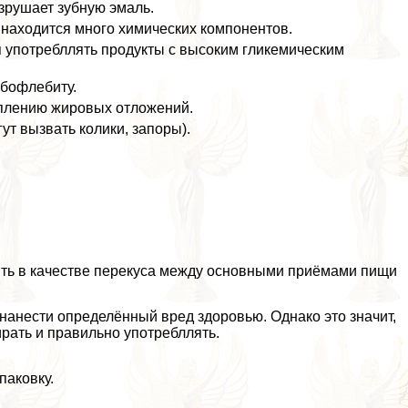
азрушает зубную эмаль.
 находится много химических компонентов.
я употрeбллять продукты с высоким гликемическим
мбофлебиту.
оплению жировых отложений.
ут вызвать колики, запоры).
ять в качестве перекуса между основными приёмами пищи
 нанести определённый вред здоровью. Однако это значит,
ирать и правильно употрeбллять.
паковку.