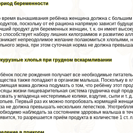
ериод беременности
 время вынашивания ребёнка женщина должна с большим 
одуктов, поскольку от её рациона напрямую зависит буду
чший продукт для беременных женщин, т. к. он имеет высок
о способствует набору лишних килограммов и развитию алл
зникает непреодолимое желание полакомиться хлопьями, н
льного зерна, при этом суточная норма не должна превышать
укурузные хлопья при грудном вскармливании
бёнок после рождения получает все необходимые питател
щества также попадают в организм малыша. Поскольку в хл
рмящая мама должна подумать о том, что ребёнку этот про
сяцы жизни пищеварительная система грудничка ещё прод
звать у младенца нестерпимые колики, вздутие, сыпи и т. д
опьев. Первый раз их можно попробовать кормящей женщин
за не должна превышать нескольких лепестков. Употрeблля
обходимо наблюдать за состоянием здоровья малыша в тече
явится, то разрешается приём продукта в количестве 1 ст. 
ведение в прикорм