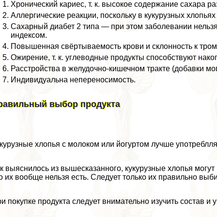
Хронический кариес, т. к. высокое содержание сахара р
Аллергические реакции, поскольку в кукурузных хлопьях
Сахарный диабет 2 типа — при этом заболевании нельз
индексом.
Повышенная свёртываемость крови и склонность к тро
Ожирение, т. к. углеводные продукты способствуют нак
Расстройства в желудочно-кишечном тpaкте (добавки мог
Индивидуальна непереносимость.
равильный выбор продукта
курузные хлопья с молоком или йогуртом лучше употрeблл
к выяснилось из вышесказанного, кукурузные хлопья могут
о их вообще нельзя есть. Следует только их правильно выб
и покупке продукта следует внимательно изучить состав и у