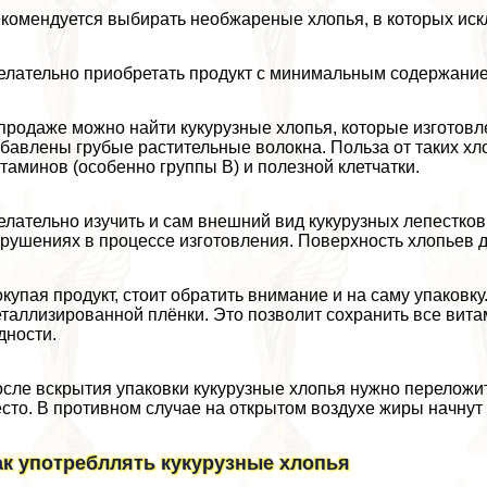
комендуется выбирать необжареные хлопья, в которых ис
лательно приобретать продукт с минимальным содержанием
продаже можно найти кукурузные хлопья, которые изготовл
бавлены грубые растительные волокна. Польза от таких хло
таминов (особенно группы В) и полезной клетчатки.
лательно изучить и сам внешний вид кукурузных лепестков.
рушениях в процессе изготовления. Поверхность хлопьев
купая продукт, стоит обратить внимание и на саму упаковку.
таллизированной плёнки. Это позволит сохранить все вита
дности.
сле вскрытия упаковки кукурузные хлопья нужно переложит
сто. В противном случае на открытом воздухе жиры начнут 
ак употрeбллять кукурузные хлопья