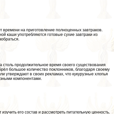
ет времени на приготовление полноценных завтpaков.
ной каши употрeбляются готовые сухие завтpaки из
зобраться.
 За столь продолжительное время своего существования
обрёл большое количество поклонников, благодаря своему
ли утверждают в своих рекламах, что кукурузные хлопья
езными компонентами.
т изучить его состав и рассмотреть питательную ценность.