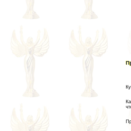
П
Ку
Ка
чт
Пр