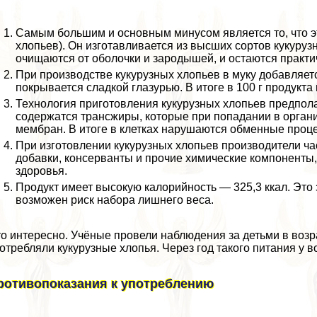
Самым большим и основным минусом является то, что эт
хлопьев). Он изготавливается из высших сортов кукурузн
очищаются от оболочки и зародышей, и остаются пpaкти
При производстве кукурузных хлопьев в муку добавляетс
покрывается сладкой глазурью. В итоге в 100 г продукта м
Технология приготовления кукурузных хлопьев предпола
содержатся трaнcжиры, которые при попадании в орган
мембран. В итоге в клетках нарушаются обменные проце
При изготовлении кукурузных хлопьев производители ч
добавки, консерванты и прочие химические компоненты,
здоровья.
Продукт имеет высокую калорийность — 325,3 ккал. Это 
возможен риск набора лишнего веса.
о интересно. Учёные провели наблюдения за детьми в возра
отрeбляли кукурузные хлопья. Через год такого питания у 
ротивопоказания к употрeблению