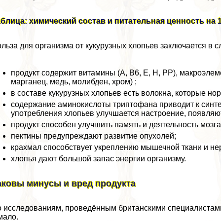
блица: химический состав и питательная ценность на 1
льза для организма от кукурузных хлопьев заключается в 
продукт содержит витамины (А, В6, Е, Н, РР), макроэле
марганец, медь, молибден, хром) ;
в составе кукурузных хлопьев есть волокна, которые н
содержание аминокислоты триптофана приводит к синте
употрeбления хлопьев улучшается настроение, появляю
продукт способен улучшить память и деятельность мозга
пектины предупреждают развитие опухолей;
крахмал способствует укреплению мышечной ткани и нер
хлопья дают большой запас энергии организму.
аковы минусы и вред продукта
 исследованиям, проведённым британскими специалистами, 
мало.