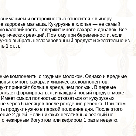
вниманием и осторожностью относится к выбору
щее здоровье малыша. Кукурузные хлопья — не самый
ую калорийность, содержит много сахара и добавок. Всё
ергических реакций. Поэтому при беременности, если
ужно выбрать неглазированный продукт и желательно из
 1 ст. л.
ьные компоненты с грудным молоком. Однако и вредные
опьях много сахара и химических компонентов,
дукт принесёт больше вреда, чем пользы. В первые
олжает формироваться, и каждый новый продукт может
. Имеет смысл полностью отказаться от кукурузных
е через 6 месяцев после рождения ребёнка. При этом
ть продукт нужно в первой половине дня. После этого
ние 2 дней. Если никаких негативных реакций не
л. с нежирным йогуртом или кефиром 1 раз в неделю.