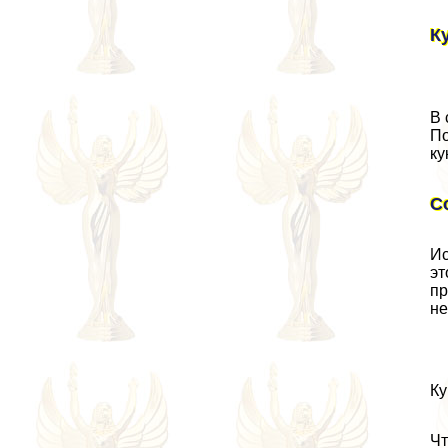
К
В 
По
ку
С
Ис
эт
пр
не
Ку
Чт