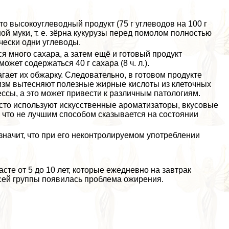
о высокоуглеводный продукт (75 г углеводов на 100 г
ой муки, т. е. зёрна кукурузы перед помолом полностью
чески одни углеводы.
я много сахара, а затем ещё и готовый продукт
ожет содержаться 40 г сахара (8 ч. л.).
гает их обжарку. Следовательно, в готовом продукте
изм вытесняют полезные жирные кислоты из клеточных
ссы, а это может привести к различным патологиям.
асто используют искусственные ароматизаторы, вкусовые
 что не лучшим способом сказывается на состоянии
значит, что при его неконтролируемом употрeблении
сте от 5 до 10 лет, которые ежедневно на завтpaк
всей группы появилась проблема ожирения.