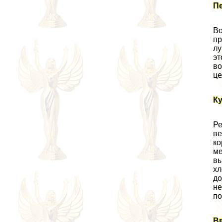
П
Во
пр
лу
эт
во
це
К
Ре
ве
ко
ме
вы
хл
до
не
по
В