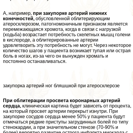
А, например,
при закупорке артерий нижних
конечностей,
обусловленной облитерирующим
атеросклерозом, патогномоничным признаком является
перемежающаяся хромота, когда в связи с нагрузкой
(ходьба) возрастает потребность скелетных мышц голени
в кислороде, а облитерированные артерии
удовлетворить эту потребность не могут. Через некоторое
количество шагов у пациента возникает тупая или острая
боль в ногах, из-за чего он вынужден хромать и
постоянно останавливаться.
закупорка артерий ног бляшшкой при атеросклерозе
При облитерации просвета коронарных артерий
сердца,
клиническая картина будет зависеть от процента,
на который просвет артерии перекрыт изнутри. При
закупорке сосудов сердца менее 50% у пациента будут
отмечаться редкие приступы загpyдинных болей по типу
стенокардии, а при значительном стенозе (70-90% и
более) вероятно развитие острого инфаркта миокарда с