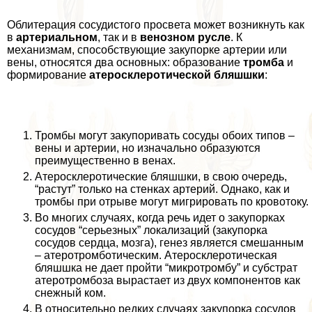
Облитерация сосудистого просвета может возникнуть как
в
артериальном
, так и в
венозном русле
. К
механизмам, способствующие закупорке артерии или
вены, относятся два основных: образование
тромба
и
формирование
атеросклеротической бляшшки
:
Тромбы могут закупоривать сосуды обоих типов –
вены и артерии, но изначально образуются
преимущественно в венах.
Атеросклеротические бляшшки, в свою очередь,
“растут” только на стенках артерий. Однако, как и
тромбы при отрыве могут мигрировать по кровотоку.
Во многих случаях, когда речь идет о закупорках
сосудов “серьезных” локализаций (закупорка
сосудов сердца, мозга), генез является смешанным
– атеротромботическим. Атеросклеротическая
бляшшка не дает пройти “микротромбу” и субстрат
атеротромбоза вырастает из двух компонентов как
снежный ком.
В относительно редких случаях закупорка сосудов