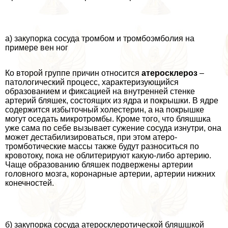
а) закупорка сосуда тромбом и тромбоэмболия на
примере вен ног
Ко второй группе причин относится
атеросклероз
–
патологический процесс, хаpaктеризующийся
образованием и фиксацией на внутренней стенке
артерий бляшек, состоящих из ядра и покрышки. В ядре
содержится избыточный холестерин, а на покрышке
могут оседать микротромбы. Кроме того, что бляшшка
уже сама по себе вызывает сужение сосуда изнутри, она
может дестабилизироваться, при этом атеро-
тромботические массы также будут разноситься по
кровотоку, пока не облитерируют какую-либо артерию.
Чаще образованию бляшек подвержены артерии
головного мозга, коронарные артерии, артерии нижних
конечностей.
б) закупорка сосуда атеросклеротической бляшшкой