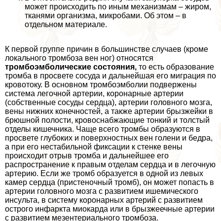
может происходить по иным механизмам – жиром,
тканями организма, микробами. Об этом – в
отдельном материале.
К первой группе причин в большинстве случаев (кроме
локального тромбоза вен ног) относятся
тромбоэмболические состояния,
то есть образование
тромба в просвете сосуда и дальнейшая его миграция по
кровотоку. В основном тромбоэмболии подвержены
система легочной артерии, коронарные артерии
(собственные сосуды сердца), артерии головного мозга,
вены нижних конечностей, а также артерии брызжейки в
брюшной полости, кровоснабжающие тонкий и толстый
отделы кишечника. Чаще всего тромбы образуются в
просвете глубоких и поверхностных вен голени и бедра,
а при его нестабильной фиксации к стенке вены
происходит отрыв тромба и дальнейшее его
распространение к правым отделам сердца и в легочную
артерию. Если же тромб образуется в одной из левых
камер сердца (пристеночный тромб), он может попасть в
артерии головного мозга с развитием ишемического
инсульта, в систему коронарных артерий с развитием
острого инфаркта миокарда или в брызжеечные артерии
с развитием мезентериального тромбоза.