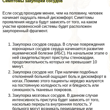
Cимптомы закупорки сосудов
Если сосуд проходим менее, чем на половину, человек
начинает ощущать явный дискомфорт. Симптомы
проявления недуга будут зависеть от того, на каком
участке кровеносной системы будет расположен
закупоренный фрагмент.
Закупорка сосудов сердца. В случае повреждения
коронарных сосудов сердца начинается развитие
ишемической болезни (ИБС). На начальном этапе о
ней свидетельствуют приступы стенокардии,
продолжительность которых не превышает 10
минут.
Закупорка сосудов ног. При наличии подобных
отклонений больной ощущает боль и дискомфорт в
ногах. Помимо этого пациенты нередко жалуются
на постоянную холодность ног и бледность или
синюшность тканевых покровов.
Закупорка мозговых сосудов. В данном случае
интенсивность приступа будет зависеть от того,
насколько перерыта внутренняя полость. У
больного могут возникать периодичные или