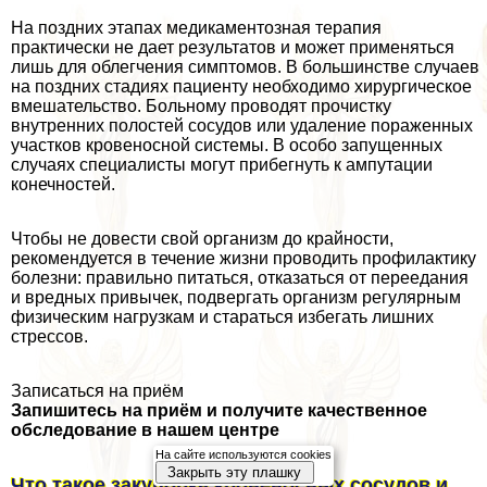
На поздних этапах медикаментозная терапия
пpaктически не дает результатов и может применяться
лишь для облегчения симптомов. В большинстве случаев
на поздних стадиях пациенту необходимо хирургическое
вмешательство. Больному проводят прочистку
внутренних полостей сосудов или удаление пораженных
участков кровеносной системы. В особо запущенных
случаях специалисты могут прибегнуть к ампутации
конечностей.
Чтобы не довести свой организм до крайности,
рекомендуется в течение жизни проводить профилактику
болезни: правильно питаться, отказаться от переедания
и вредных привычек, подвергать организм регулярным
физическим нагрузкам и стараться избегать лишних
стрессов.
Записаться на приём
Запишитесь на приём и получите качественное
обследование в нашем центре
На сайте используются cookies
Закрыть эту плашку
Что такое закупорка кровеносных сосудов и