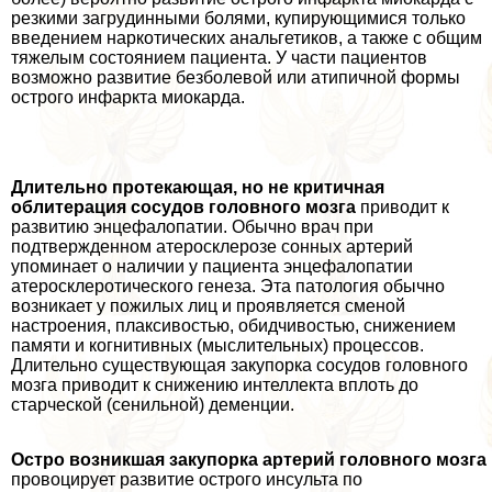
резкими загpyдинными болями, купирующимися только
введением наркотических aнaльгетиков, а также с общим
тяжелым состоянием пациента. У части пациентов
возможно развитие безболевой или атипичной формы
острого инфаркта миокарда.
Длительно протекающая, но не критичная
облитерация сосудов головного мозга
приводит к
развитию энцефалопатии. Обычно врач при
подтвержденном атеросклерозе сонных артерий
упоминает о наличии у пациента энцефалопатии
атеросклеротического генеза. Эта патология обычно
возникает у пожилых лиц и проявляется сменой
настроения, плаксивостью, обидчивостью, снижением
памяти и когнитивных (мыслительных) процессов.
Длительно существующая закупорка сосудов головного
мозга приводит к снижению интеллекта вплоть до
старческой (сенильной) деменции.
Остро возникшая закупорка артерий головного мозга
провоцирует развитие острого инсульта по