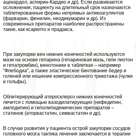
ацекардол, аспирин-Кардио и др). Если развиваются
осложнения, пациенту на длительный срок назначаются
таблетированные формы непрямых антикоагулянтов
(фарварин, фенилин, неодикумарин и др). Из
современных препаратов наиболее распространены
такие, как ксарелто и прадакса.
При закупорке вен нижних конечностей используются
мази на основе гепарина (гепариновая мазь, гели лиотон
и гепатромбин), венотоники в таблетках – например
“Флебодиа”, а также эластическое бинтование бедер и
голеней или ношение компрессионного трикотажа (чулки
и гольфы).
Облитерирующий атеросклероз нижних конечностей
лечится с помощью вазодилатирующих (нифедипин,
амлодипин) и гиполипидемических препаратов –
статинов (аторвастатин, симвастатин и др).
В случае развития у пациента острой закупорки сосудов
головного мозга тактика лечения заключается в терапии