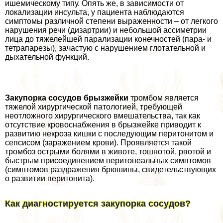
ишемическому типу. Опять же, в зависимости от
локализации инсульта, у пациента наблюдаются
симптомы различной степени выраженности – от легкого
нарушения речи (дизартрии) и небольшой ассиметрии
лица до тяжелейшей парализации конечностей (пара- и
тетрапарезы), зачастую с нарушением глотательной и
дыхательной функций.
Закупорка сосудов брызжейки
тромбом является
тяжелой хирургической патологией, требующей
неотложного хирургического вмешательства, так как
отсутствие кровоснабжения в брызжейке приводит к
развитию некроза кишки с последующим перитонитом и
сепсисом (заражением крови). Проявляется такой
тромбоз острыми болями в животе, тошнотой, рвотой и
быстрым присоединением перитонеальных симптомов
(симптомов раздражения брюшины, свидетельствующих
о развитии перитонита).
Как диагностируется закупорка сосудов?