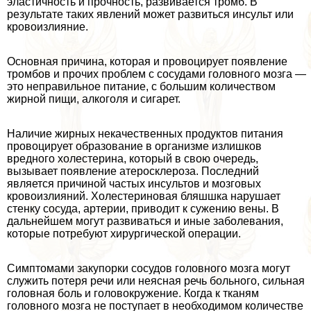
эластичность и прочность, развивается тромб. В
результате таких явлений может развиться инсульт или
кровоизлияние.
Основная причина, которая и провоцирует появление
тромбов и прочих проблем с сосудами головного мозга —
это неправильное питание, с большим количеством
жирной пищи, алкоголя и сигарет.
Наличие жирных некачественных продуктов питания
провоцирует образование в организме излишков
вредного холестерина, который в свою очередь,
вызывает появление атеросклероза. Последний
является причиной частых инсультов и мозговых
кровоизлияний. Холестериновая бляшшка нарушает
стенку сосуда, артерии, приводит к сужению вены. В
дальнейшем могут развиваться и иные заболевания,
которые потребуют хирургической операции.
Симптомами закупорки сосудов головного мозга могут
служить потеря речи или неясная речь больного, сильная
головная боль и головокружение. Когда к тканям
головного мозга не поступает в необходимом количестве