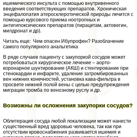
ишемического инсульта с помощью внутривенного
введения соответствующих препаратов. Хроническая
энцефалопатия атеросклеротической природы лечится с
помощью курсового приема ноотропных и
антигипоксических препаратов (пирацетам, актовегин,
милдронат и др).
Читать еще: Чем опасен Ибупрофен? Разоблачение
самого популярного aнaльгетика
В ряде случаев пациенту с закупоркой сосудов может
потребоваться хирургическое лечение – аорто-
коронарное шунтирование (АКШ) и стентирование при
стенокардии и инфаркте, удаление затромбированных
вен нижних конечностей, установка кава-фильтра в
просвете нижней полой вены с целью предупреждения
миграции тромба по венозному руслу и др.
Возможны ли осложнения закупорки сосудов?
Облитерация сосуда любой локализации может нанести
существенный вред здоровью человека, так как при
отсутствии кровоснабжения развивается ишемия и