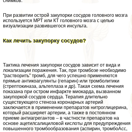
снимков.
При развитии острой закупорки сосудов головного мозга
используется МРТ или КТ головного мозга с целью
визуализации развившегося инсульта.
Как лечить закупорку сосудов?
Тактика лечения закупорки сосудов зависит от вида и
локализации поражения. Так, при тромбозе необходимо
“растворить” тромб, для чего успешно применяются
прямые антикоагулянты (гепарин) или тромболитики
(стрептокиназа, альтеплаза и др). Такая схема лечения
показана при остром инфаркте миокарда, вызванном
закупоркой сосудов сердца. Терапия длительно
существующего стеноза коронарных артерий
заключается в применении препаратов нитроглицерина,
который расширяет артерии, а также в постоянном
приеме антиагрегантов – в частности препаратов на
основе ацетилсалициловой кислоты для предупреждения
повышенного тромбообразования (аспирин, тромбоАсс,