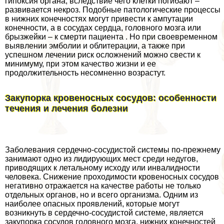
гипоксия органа, вследствие чего клетки погибают –
развивается некроз. Подобные патологические процессы
в нижних конечностях могут привести к ампутации
конечности, а в сосудах сердца, головного мозга или
брызжейки – к cмepти пациента . Но при своевременном
выявлении эмболии и облитерации, а также при
успешном лечении риск осложнений можно свести к
минимуму, при этом качество жизни и ее
продолжительность несомненно возрастут.
Закупорка кровеносных сосудов: особенности
течения и лечения болезни
Заболевания сердечно-сосудистой системы по-прежнему
занимают одно из лидирующих мест среди недугов,
приводящих к летальному исходу или инвалидности
человека. Снижение проходимости кровеносных сосудов
негативно отражается на качестве работы не только
отдельных органов, но и всего организма. Одним из
наиболее опасных проявлений, которые могут
возникнуть в сердечно-сосудистой системе, является
закупорка сосудов головного мозга, нижних конечностей