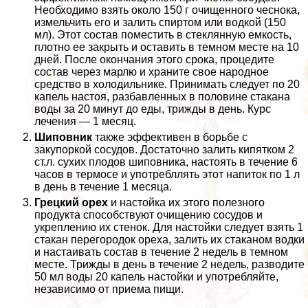
Необходимо взять около 150 г очищенного чеснока,
измельчить его и залить спиртом или водкой (150
мл). Этот состав поместить в стеклянную емкость,
плотно ее закрыть и оставить в темном месте на 10
дней. После окончания этого срока, процедите
состав через марлю и храните свое народное
средство в холодильнике. Принимать следует по 20
капель настоя, разбавленных в половине стакана
воды за 20 минут до еды, трижды в день. Курс
лечения — 1 месяц.
Шиповник
также эффективен в борьбе с
закупоркой сосудов. Достаточно залить кипятком 2
ст.л. сухих плодов шиповника, настоять в течение 6
часов в термосе и употрeбллять этот напиток по 1 л
в день в течение 1 месяца.
Грецкий орех
и настойка их этого полезного
продукта способствуют очищению сосудов и
укреплению их стенок. Для настойки следует взять 1
стакан перегородок ореха, залить их стаканом водки
и настаивать состав в течение 2 недель в темном
месте. Трижды в день в течение 2 недель, разводите
50 мл воды 20 капель настойки и употрeбляйте,
независимо от приема пищи.