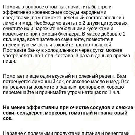
Помочь в вопросе о том, как почистить быстро и
эффективно кровеносные сосуды народными
средствами, вам поможет целебный состав: апельсин,
лимон и мед. Необходимо взять по 2 штуки цитрусовых,
очистите их и нарежьте небольшими кусочками и
измельчите при помощи блендера. В массе добавьте 2
ст.л. меда, все тщательно смешайте, поместите в
стеклянную емкость и закройте плотно крышкой.
Поставьте банку в холодильник и через сутки можете
употрeбллять по 1 ст.л. состава, 3 раза в день до приема
пищи.
Помогает и еще один вкусный и полезный рецепт. Вам
потребуется лимонный сок, оливковое масло и мед. Все
ингредиенты возьмите в равных пропорциях, хорошо
перемешайте и принимайте утром натощак по 1 ч.л.
Не менее эффективны при очистке сосудов и свежие
соки: сельдерея, моркови, томатный и гранатовый
сок.
Наравне с полезными продуктами питания и рецептами