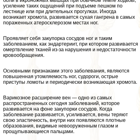
боли в икроножных мышцах при обычном темпе ходьбы,
усиление таких ощущений при подъеме пешком по
лестнице или при длительных прогулках. Иногда
возникает хромота, развивается сухая гангрена в самых
пораженных атеросклерозом местах ног.
Проявляет себя закупорка сосудов ног и таким
заболеванием, как эндартериит, при котором развивается
омертвление тканей из-за нарушения и недостаточности
кровообращения.
Основными признаками этого заболевания, являются
повышенная утомляемость ног, судороги, острые
приступы ломоты и периодически возникающая хромота.
Варикозное расширение вен — одно из самых
распространенных сегодня заболеваний, которое
развивается на фоне закупорки сосудов. Когда
заболевание развивается, усиливается, вены теряют
свою эластичность, внутри них появляются плотные
образования, видимые невооруженным глазом и
прощупывающиеся пальцами.