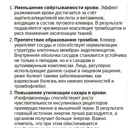
Уменьшение свёртываемости крови.
Эффект
разжижения крови достигается за счёт
ацетилсалициловой кислоты и витаминов,
входящих в состав лугового клевера. В результате
подавляется чрезмерная коагуляция тромбоцитов и
риск понижения оксигенации тканей.
Препятствие образованию тромбов.
Клевер
укрепляет сосуды и способствует нормализации
структуры клеточных мембран эндотелиоцитов.
Внутренняя оболочка сосудов становится устойчива
не только к липидам, но и к сахарам и
аутоиммунным комплексам. Лица, регулярно
использующие данное сырьё в пищевом рационе,
реже болеют такими заболеваниями, как
варикозная болезнь вен нижних конечностей и
тромбофлебит.
Повышение утилизации сахара в крови.
Изофлавоноиды способствуют росту
чувствительности инсулиновых рецепторов
преимущественно в мышечной ткани. В результате
главный источник энергии лучше расходуется, а
организм получает больше энергии. Важно
отметить, что при этом обеспечивается