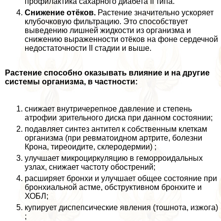
профилактика сахарного диабета II типа.
Снижение отёков.
Растение значительно ускоряет
клубочковую фильтрацию. Это способствует
выведению лишней жидкости из организма и
снижению выраженности отёков на фоне сердечной
недостаточности II стадии и выше.
Растение способно оказывать влияние и на другие
системы организма, в частности:
снижает внутричерепное давление и степень
атрофии зрительного диска при данном состоянии;
подавляет синтез антител к собственным клеткам
организма (при ревматоидном артрите, болезни
Крона, тиреоидите, склеродермии) ;
улучшает микроциркуляцию в геморроидальных
узлах, снижает частоту обострений;
расширяет бронхи и улучшает общее состояние при
бронхиальной астме, обструктивном бронхите и
ХОБЛ;
купирует диспепсические явления (тошнота, изжога)
;