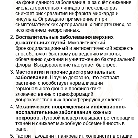
на фоне данного заболевания, а за счёт снижения
числа атерогенных липидов в несколько раз
снижает риск развития инфаркта миокарда и
инсульта. Оправдано применение и при
симптоматических артериальных гипертензиях, за
исключением нефрогенных.
Воспалительные заболевания верхних
дыхательных путей.
Муколитический,
бронходилатационный и антисептический эффекты
способствуют быстрому выведению мокроты,
облегчению дыхания и уничтожению бактериальной
флоры. Выздоровление наступает быстрее.
Мастопатия и прочие дисгормональные
заболевания.
Научно доказано, что экстpaкт
растения способствует нормализации
гормонального фона и профилактике
злокачественных трaнcформаций
доброкачественных пролиферирующих клеток.
Механические повреждения и инфекционно-
воспалительные заболевания кожных
покровов.
Луговой клевер повышает регенерацию
тканей и снижает микробную обсеменённость в
ране.
Гастрит, дуоденит, панкреатит, холецистит в стадии