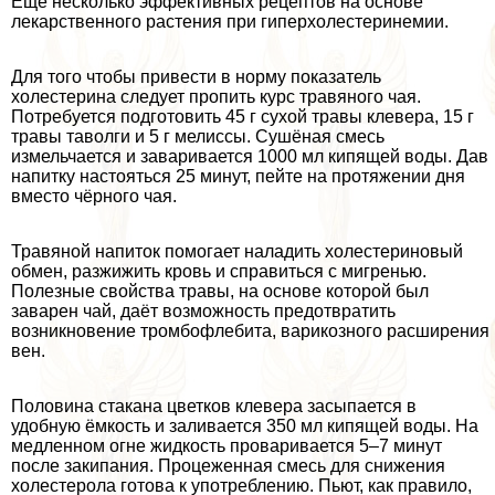
Еще несколько эффективных рецептов на основе
лекарственного растения при гиперхолестеринемии.
Для того чтобы привести в норму показатель
холестерина следует пропить курс травяного чая.
Потребуется подготовить 45 г сухой травы клевера, 15 г
травы таволги и 5 г мелиссы. Сушёная смесь
измельчается и заваривается 1000 мл кипящей воды. Дав
напитку настояться 25 минут, пейте на протяжении дня
вместо чёрного чая.
Травяной напиток помогает наладить холестериновый
обмен, разжижить кровь и справиться с мигренью.
Полезные свойства травы, на основе которой был
заварен чай, даёт возможность предотвратить
возникновение тромбофлебита, варикозного расширения
вен.
Половина стакана цветков клевера засыпается в
удобную ёмкость и заливается 350 мл кипящей воды. На
медленном огне жидкость проваривается 5–7 минут
после закипания. Процеженная смесь для снижения
холестерола готова к употрeблению. Пьют, как правило,