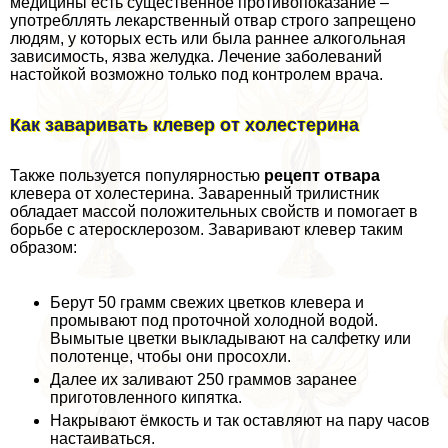
медицины есть существенное противопоказание –
употрeбллять лекарственный отвар строго запрещено
людям, у которых есть или была раннее алкогольная
зависимость, язва желудка. Лечение заболеваний
настойкой возможно только под контролем врача.
Как заваривать клевер от холестерина
Также пользуется популярностью
рецепт отвара
клевера от холестерина. Заваренный трилистник
обладает массой положительных свойств и помогает в
борьбе с атеросклерозом. Заваривают клевер таким
образом:
Берут 50 грамм свежих цветков клевера и
промывают под проточной холодной водой.
Вымытые цветки выкладывают на салфетку или
полотенце, чтобы они просохли.
Далее их заливают 250 граммов заранее
приготовленного кипятка.
Накрывают ёмкость и так оставляют на пару часов
настаиваться.