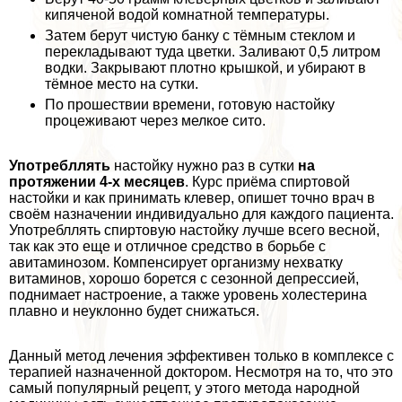
кипяченой водой комнатной температуры.
Затем берут чистую банку с тёмным стеклом и
перекладывают туда цветки. Заливают 0,5 литром
водки. Закрывают плотно крышкой, и убирают в
тёмное место на сутки.
По прошествии времени, готовую настойку
процеживают через мелкое сито.
Употрeбллять
настойку нужно раз в сутки
на
протяжении 4-х месяцев
. Курс приёма спиртовой
настойки и как принимать клевер, опишет точно врач в
своём назначении индивидуально для каждого пациента.
Употрeбллять спиртовую настойку лучше всего весной,
так как это еще и отличное средство в борьбе с
авитаминозом. Компенсирует организму нехватку
витаминов, хорошо борется с сезонной депрессией,
поднимает настроение, а также уровень холестерина
плавно и неуклонно будет снижаться.
Данный метод лечения эффективен только в комплексе с
терапией назначенной доктором. Несмотря на то, что это
самый популярный рецепт, у этого метода народной