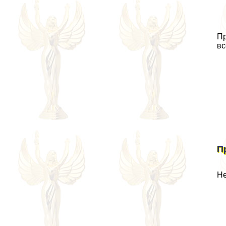
Пр
вс
П
Не