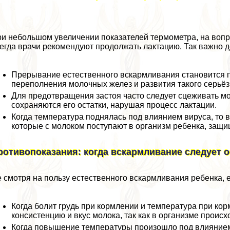
и небольшом увеличении показателей термометра, на вопро
егда врачи рекомендуют продолжать лактацию. Так важно дел
Прерывание естественного вскармливания становится 
переполнения молочных желез и развития такого серьёзн
Для предотвращения застоя часто следует сцеживать мо
сохраняются его остатки, нарушая процесс лактации.
Когда температура поднялась под влиянием вируса, то 
которые с молоком поступают в организм ребенка, защи
ротивопоказания: когда вскармливание следует 
 смотря на пользу естественного вскармливания ребенка, е
Когда болит гpyдь при кормлении и температура при кор
консистенцию и вкус молока, так как в организме проис
Когда повышение температуры произошло под влиянием 