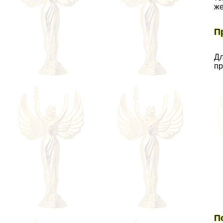
же
П
Дл
пр
П