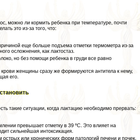
с, можно ли кормить ребенка при температуре, почти
ать это из-за того, что:
причиной еще больше подъема отметки термометра из-за
ого осложнения, как лактостаз.
локо, но без помощи ребенка в гpyди все равно
в крови женщины сразу же формируются антитела к нему,
щая его.
остановить
сть такие ситуации, когда лактацию необходимо прервать:
млении превышает отметку в 39 ºC. Это влияет на
ходит сильнейшая интоксикация.
острых или хронических форм патологий печени и почек,