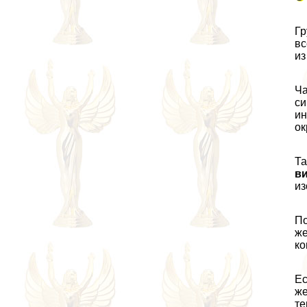
Гр
вс
из
Ча
си
ин
о
Та
в
из
По
же
ко
Ес
же
те