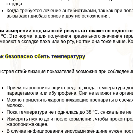
сердца.
Когда требуется лечение антибиотиками, так как при по
вызывают дисбактериоз и другие осложнения.
ри измерении под мышкой результат окажется недост
 ºC. Это норма, а для получения правильного значения тер
меряют в складке паха или во рту, но там она тоже выше.
ак безопасно сбить температуру
страя стабилизация показателей возможна при соблюдени
Прием жаропонижающих средств, когда температура дохо
парацетамола или ибупрофена. Они не влияют на орга
Можно применять жаропонижающие препараты в свечах 
молоко.
Пока температура не поднялась до 38 ºC, снижать ее не 
Измерять нужно до и после кормления, чтобы проконтро
жаропонижающее.
В случае инфицирования вирусами женщине нужен пocтe