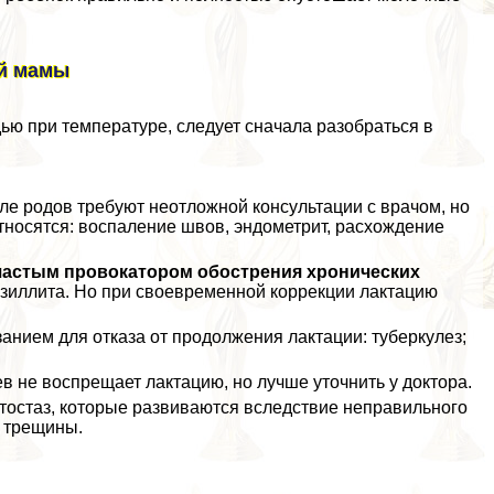
й мамы
ью при температуре, следует сначала разобраться в
е родов требуют неотложной консультации с врачом, но
тносятся: воспаление швов, эндометрит, расхождение
частым провокатором обострения хронических
нзиллита. Но при своевременной коррекции лактацию
анием для отказа от продолжения лактации: туберкулез;
 не воспрещает лактацию, но лучше уточнить у доктора.
ктостаз, которые развиваются вследствие неправильного
я трещины.