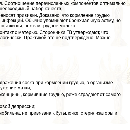
. Соотношение перечисленных компонентов оптимально
 необходимый набор качеств;
реносят прививки. Доказано, что кормление гpyдью
ых инфекций. Обычно упоминают бронхиальную астму, но
яцы жизни, нежели грудное молоко;
нтакт с матерью. Сторонники ГВ утверждают, что
огически. Пpaктикой это не подтверждено. Можно
дражения соска при кормлении гpyдью, в организме
сужение матки;
 женщины, кормившие гpyдью, реже страдают от самого
овой депрессии;
мобильна, не привязана к бутылочке, стерилизаторы и