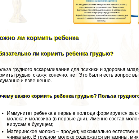
ожно ли кормить ребенка
бязательно ли кормить ребенка гpyдью?
льза грудного вскармливания для психики и здоровья млад
рмить гpyдью, скажу: конечно, нет. Это был и есть вопрос 
думанно и взвешенно.
очему важно кормить ребенка гpyдью? Польза грудног
Иммунитет ребенка в первые полгода формируется за сч
молока и молозива (в первые дни). Именно состав моло
вирусам в будущем;
Материнское молоко – продукт, максимально естественны
уникально. В грудном молоке содержатся витамины, ми