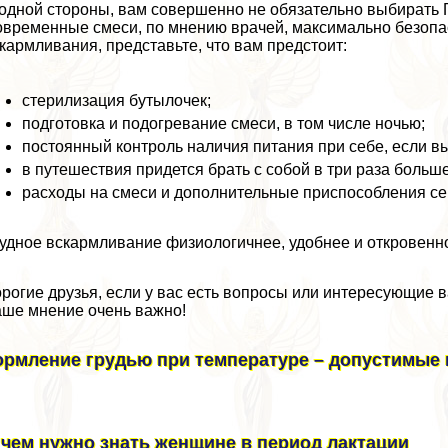
одной стороны, вам совершенно не обязательно выбирать 
временные смеси, по мнению врачей, максимально безопасн
кармливания, представьте, что вам предстоит:
стерилизация бутылочек;
подготовка и подогревание смеси, в том числе ночью;
постоянный контроль наличия питания при себе, если вы
в путешествия придется брать с собой в три раза больш
расходы на смеси и дополнительные приспособления се
удное вскармливание физиологичнее, удобнее и откровенн
рогие друзья, если у вас есть вопросы или интересующие в
ше мнение очень важно!
ормление гpyдью при температуре – допустимые 
 чем нужно знать женщине в период лактации