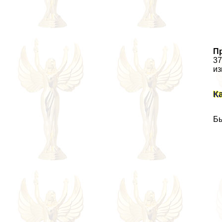
П
37
из
К
Бы