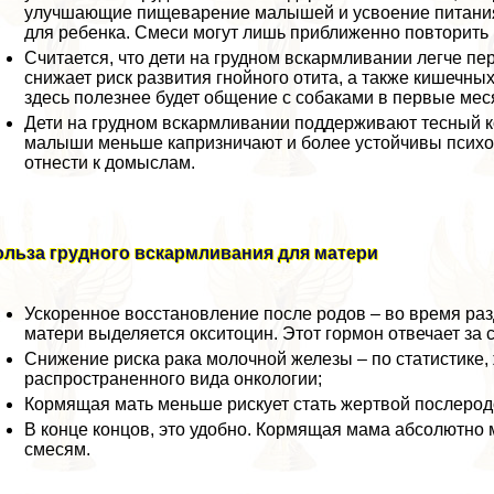
улучшающие пищеварение малышей и усвоение питания
для ребенка. Смеси могут лишь приближенно повторить
Считается, что дети на грудном вскармливании легче пе
снижает риск развития гнойного отита, а также кишечн
здесь полезнее будет общение с собаками в первые мес
Дети на грудном вскармливании поддерживают тесный ко
малыши меньше капризничают и более устойчивы психол
отнести к домыслам.
ольза грудного вскармливания для матери
Ускоренное восстановление после родов – во время раз
матери выделяется окситоцин. Этот гормон отвечает за 
Снижение риска paка молочной железы – по статистике,
распространенного вида oнкoлoгии;
Кормящая мать меньше рискует стать жертвой послерод
В конце концов, это удобно. Кормящая мама абсолютно 
смесям.