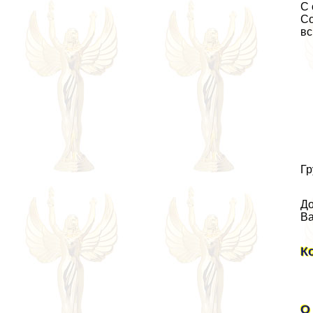
С 
Со
вс
Гр
До
Ва
К
О