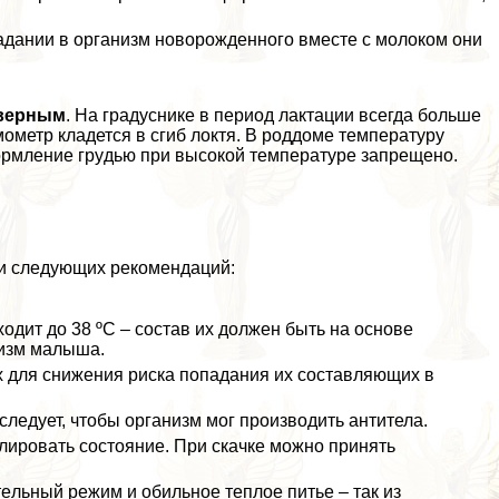
падании в организм новорожденного вместе с молоком они
оверным
. На градуснике в период лактации всегда больше
мометр кладется в сгиб локтя. В роддоме температуру
 Кормление гpyдью при высокой температуре запрещено.
и следующих рекомендаций:
дит до 38 ºC – состав их должен быть на основе
низм малыша.
для снижения риска попадания их составляющих в
следует, чтобы организм мог производить антитела.
лировать состояние. При скачке можно принять
льный режим и обильное теплое питье – так из