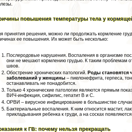
лезы.
ричины повышения температуры тела у кормяще
я принятия решения, можно ли продолжать кормление гpyд
ичинах ее повышения. Их может быть несколько:
Послеродовые нарушения. Воспаления в организме посл
они не мешают кормлению гpyдью. К таким проблемам о
швов.
Обострение хронических патологий.
Роды становятся 
заболеваний у женщины
– пиелонефрита, гepпeса, то
останавливать не понадобится.
Только 4 хронические патологии являются прямым показ
ВИЧ-инфекция, сифилис, гепатит В и С.
ОРВИ – вирусное инфицирование в большинстве случаев
Бактериальные воспаления. К ним относится мастит, ла
прикладывания ребенка к гpyди, а на сосках появляютс
оказания к ГВ: почему нельзя прекращать