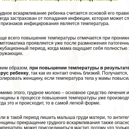
удное вскармливание ребенка считается основой его прави
егда застрахован от попадания инфекции, которая может с
 признаков инфицирования является температура.
ще всего повышение температуры отмечается при проникн
мптоматика проявляется уже после размножения патогенны
кубационный период, когда мама ощущает себя полностью 
кружающих.
ким образом,
при повышении температуры в результате
ирус ребенку
, так как их контакт очень близкий. Получает
олировать женщину, если температура тела у мамы повыси
мимо этого, грудное молоко – основное средство лечения 
нщины в процессе повышения температуры уже производятс
гда это и происходит, то в самой легкой форме.
ли в такой период лишить малыша гpyди матери, то антитела
нщины прекращение грудного вскармливания также опасно.
мпературу, может присоединиться мастит, потому что толь