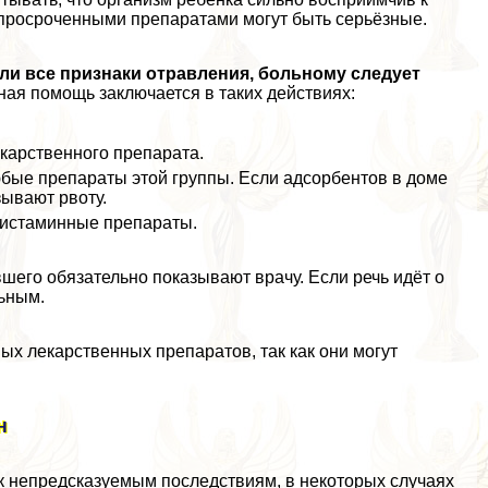
просроченными препаратами могут быть серьёзные.
ли все признаки отравления, больному следует
ая помощь заключается в таких действиях:
карственного препарата.
юбые препараты этой группы. Если адсорбентов в доме
зывают рвоту.
игистаминные препараты.
его обязательно показывают врачу. Если речь идёт о
ьным.
х лекарственных препаратов, так как они могут
н
 к непредсказуемым последствиям, в некоторых случаях