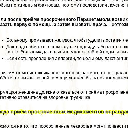
бым негативным факторам, поэтому последствия лечения 
сли после приёма просроченного Парацетамола возник
азать первую помощь, а затем вызвать врача.
Неотложн
Больному промывают желудок, чтобы удалить остатки ле
Дают адсорбенты, в этом случае подойдут абсолютно л
нет, то больному дают выпить много солёной воды, и вы
Если есть проявления аллергии, то больному дают ант
ли симптомы интоксикации сильно выражены, то пострадавш
бёнке, то вызов скорой помощи должен быть незамедлител
рмящая женщина должна отказаться от приёма просроченны
гативно отразиться на здоровье грудничка.
огда приём просроченных медикаментов оправда
смотря на то, что просроченные лекарства могут привести