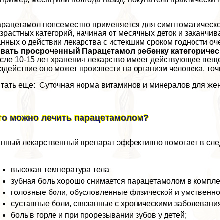
рацетамол повсеместно применяется для симптоматическог
зрастных категорий, начиная от мecячных деток и заканчи
нных о действии лекарства с истекшим сроком годности оче
авать просроченный Парацетамол ребенку категоричес
сле 10-15 лет хранения лекарство имеет действующее веще
здействие оно может произвести на организм человека, точ
тать еще: Суточная норма витаминов и минералов для ж
то можно лечить парацетамолом?
нный лекарственный препарат эффективно помогает в сле
высокая температура тела;
зубная боль хорошо снимается парацетамолом в компле
головные боли, обусловленные физической и умственн
суставные боли, связанные с хроническими заболевани
боль в горле и при прорезывании зубов у детей;