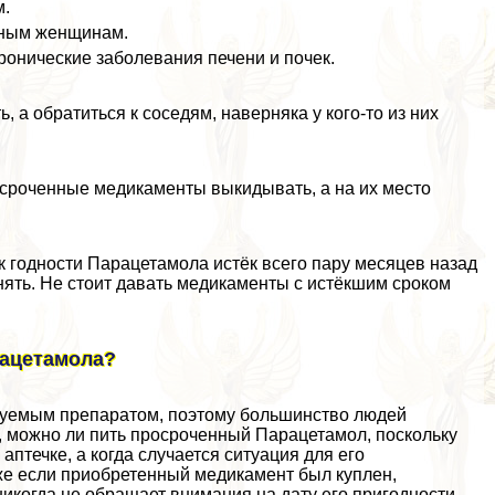
м.
нным женщинам.
хронические заболевания печени и почек.
, а обратиться к соседям, наверняка у кого-то из них
сроченные медикаменты выкидывать, а на их место
 годности Парацетамола истёк всего пару месяцев назад
нять. Не стоит давать медикаменты с истёкшим сроком
рацетамола?
зуемым препаратом, поэтому большинство людей
, можно ли пить просроченный Парацетамол, поскольку
птечке, а когда случается ситуация для его
аже если приобретенный медикамент был куплен,
никогда не обращает внимания на дату его пригодности.