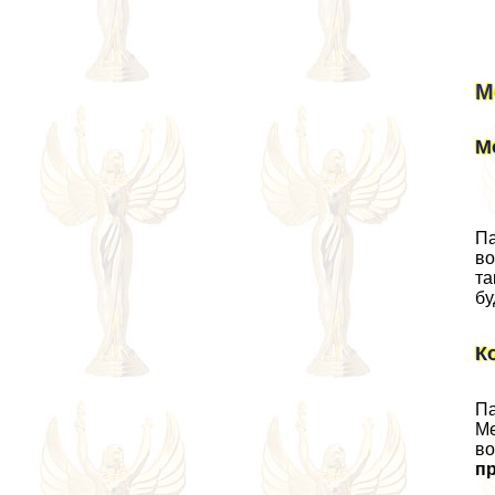
М
М
Па
во
та
бу
К
Па
Ме
во
пр