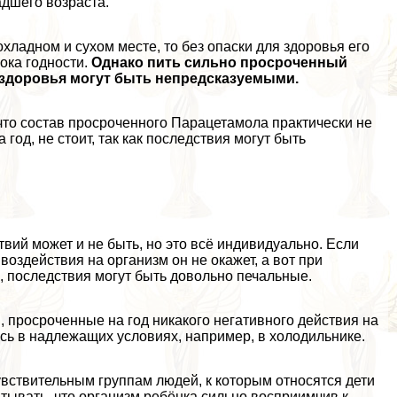
адшего возраста.
хладном и сухом месте, то без опаски для здоровья его
ока годности.
Однако пить сильно просроченный
я здоровья могут быть непредсказуемыми.
что состав просроченного Парацетамола пpaктически не
од, не стоит, так как последствия могут быть
вий может и не быть, но это всё индивидуально. Если
воздействия на организм он не окажет, а вот при
, последствия могут быть довольно печальные.
, просроченные на год никакого негативного действия на
лись в надлежащих условиях, например, в холодильнике.
вствительным группам людей, к которым относятся дети
тывать, что организм ребёнка сильно восприимчив к