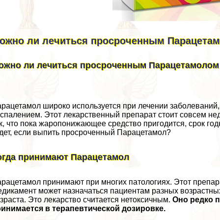
ожно ли лечиться просроченным Парацета
ожно ли лечиться просроченным Парацетамолом
рацетамол широко используется при лечении заболеваний,
спалением. Этот лекарственный препарат стоит совсем нед
к, что пока жаропонижающее средство пригодится, срок годн
дет, если выпить просроченный Парацетамол?
огда принимают Парацетамол
рацетамол принимают при многих патологиях. Этот препара
дикамент может назначаться пациентам разных возрастных
зраста. Это лекарство считается нетоксичным.
Оно редко 
инимается в терапевтической дозировке.