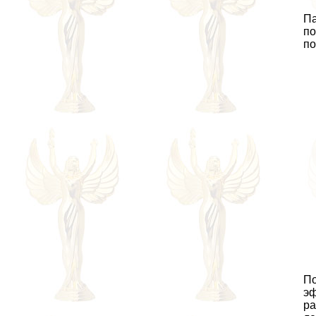
Па
по
по
По
эф
ра