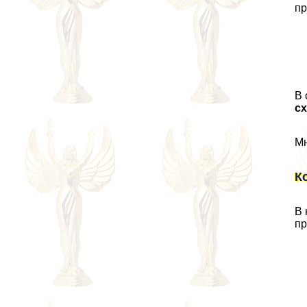
пр
В 
сх
Мн
К
В 
пр