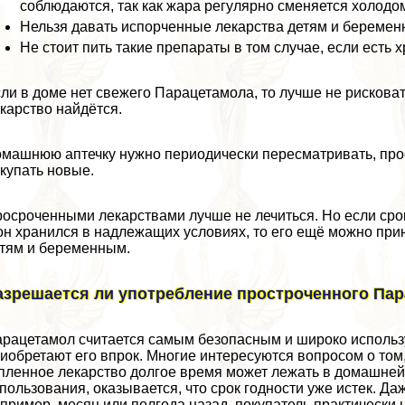
соблюдаются, так как жара регулярно сменяется холодо
Нельзя давать испорченные лекарства детям и береме
Не стоит пить такие препараты в том случае, если есть 
ли в доме нет свежего Парацетамола, то лучше не рисковать
карство найдётся.
машнюю аптечку нужно периодически пересматривать, про
купать новые.
осроченными лекарствами лучше не лечиться. Но если срок
он хранился в надлежащих условиях, то его ещё можно при
тям и беременным.
азрешается ли употрeбление простроченного Па
рацетамол считается самым безопасным и широко исполь
иобретают его впрок. Многие интересуются вопросом о том
пленное лекарство долгое время может лежать в домашней а
пользования, оказывается, что срок годности уже истек. Д
пример, месяц или полгода назад, покупатель пpaктически 