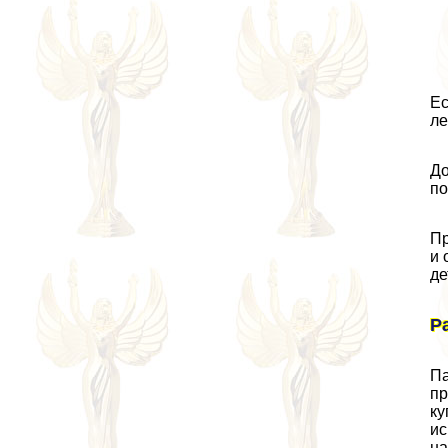
Ес
ле
До
по
Пр
и 
де
Р
Па
пр
ку
ис
на