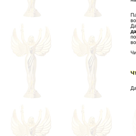
Па
во
Да
д
по
во
Чи
Ч
Да