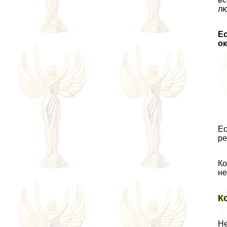
лю
Е
ок
Ес
ре
Ко
не
К
Не