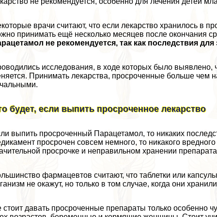
карство не рекомендуется, особенно для лечения детей мл
которые врачи считают, что если лекарство хранилось в про
жно принимать ещё несколько месяцев после окончания ср
рацетамол не рекомендуется, так как последствия дл
оводились исследования, в ходе которых было выявлено, 
няется. Принимать лекарства, просроченные больше чем на г
чальными.
то будет, если выпить просроченное лекарство
ли выпить просроченный Парацетамол, то никаких последст
дикамент просрочен совсем немного, то никакого вредного 
ачительной просрочке и неправильном хранении препарата
льшинство фармацевтов считают, что таблетки или капсулы
ганизм не окажут, но только в том случае, когда они храни
 стоит давать просроченные препараты только особенно чу
ех возрастов, беременные и кормящие женщины. Стоит учи