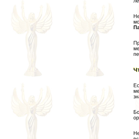
ле
Не
мо
Па
Пр
ме
пе
Ч
Ес
ме
зн
Бо
ор
Не
вс