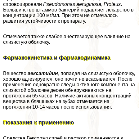
спровоцировали
Pseudomonas aeruginosa
,
Proteus
.
Большинство штаммов бактерий подавляет лекарство в
концентрации 100 мг/мл. При этом не отмечалось
развития устойчивости к препарату.
Отмечается также слабое анестезирующее влияние на
слизистую оболочку.
Фармакокинетика и фармакодинамика
Вещество
гексэтидин
, попадая на слизистую оболочку,
хорошо адгезируется, оно почти не всасывается. После
применения однократно следы активного компонента на
слизистой оболочке десен обнаруживаются на
протяжении 65 часов. Наличие активных концентраций
вещества в бляшшках на зубах отмечается на
протяжении 10-14 часов после использования.
Показания к применению
Средства Гексорал спрей и раствор применяются в