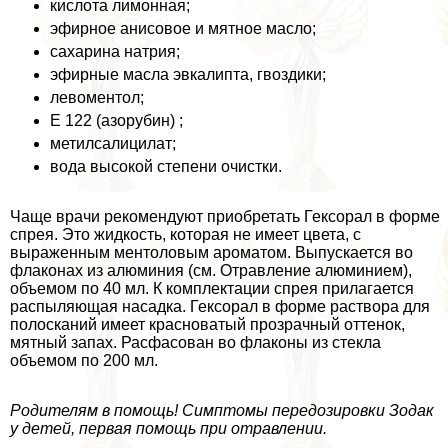
кислота лимонная;
эфирное анисовое и мятное масло;
сахарина натрия;
эфирные масла эвкалипта, гвоздики;
левоментол;
Е 122 (азорубин) ;
метилсалицилат;
вода высокой степени очистки.
Чаще врачи рекомендуют приобретать Гексорал в форме
спрея. Это жидкость, которая не имеет цвета, с
выраженным ментоловым ароматом. Выпускается во
флаконах из алюминия (см. Отравление алюминием),
объемом по 40 мл. К комплектации спрея прилагается
распыляющая насадка. Гексорал в форме раствора для
полосканий имеет красноватый прозрачный оттенок,
мятный запах. Расфасован во флаконы из стекла
объемом по 200 мл.
Родителям в помощь! Симптомы передозировки Зодак
у детей, первая помощь при отравлении.