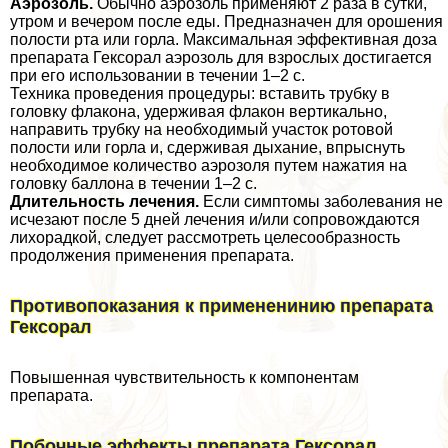
Аэрозоль.
Обычно аэрозоль применяют 2 раза в сутки,
утром и вечером после еды. Предназначен для орошения
полости рта или горла. Максимальная эффективная доза
препарата Гексорал аэрозоль для взрослых достигается
при его использовании в течении 1–2 с.
Техника проведения процедуры: вставить трубку в
головку флакона, удерживая флакон вертикально,
направить трубку на необходимый участок ротовой
полости или горла и, сдерживая дыхание, впрыснуть
необходимое количество аэрозоля путем нажатия на
головку баллона в течении 1–2 с.
Длительность лечения.
Если симптомы заболевания не
исчезают после 5 дней лечения и/или сопровождаются
лихорадкой, следует рассмотреть целесообразность
продолжения применения препарата.
Противопоказания к примененинию препарата
Гексорал
Повышенная чувствительность к компонентам
препарата.
Побочные эффекты препарата Гексорал