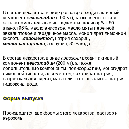
В состав лекарства в виде
раствора
входит активный
компонент
гексэтидин
(100 мг), также в его составе
есть вспомогательные ингредиенты: полисорбат 60,
этанол 96%, масло анисовое, масло мяты перечной,
эвкалиптовое и гвоздичное масла, моногидрат лимонной
кислоты,
левоментол
, натрия сахарин,
метилсалицилат
, азорубин, 85% вода.
В состав лекарства в виде
аэрозоля
входит активный
компонент
гексэтидин
(200 мг), а также
дополнительные компоненты: полисорбат 80, моногидрат
лимонной кислоты, левоментол, сахаринат натрия,
натрия кальция эдетат, масло листьев эвкалипта, натрия
гидроксид, вода.
Форма выпуска
Производится две формы этого лекарства: раствор и
аэрозоль.