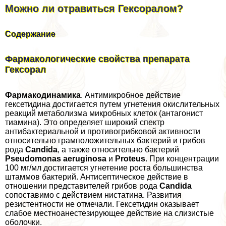
Можно ли отравиться Гексоралом?
Содержание
Фармакологические свойства препарата
Гексорал
Фармакодинамика
. Антимикробное действие
гексетидина достигается путем угнетения окислительных
реакций метаболизма микробных клеток (антагонист
тиамина). Это определяет широкий спектр
антибактериальной и противогрибковой активности
относительно грамположительных бактерий и грибов
рода
Candida
, а также относительно бактерий
Pseudomonas aeruginosa
и
Proteus
. При концентрации
100 мг/мл достигается угнетение роста большинства
штаммов бактерий. Антисептическое действие в
отношении представителей грибов рода
Candida
сопоставимо с действием нистатина. Развития
резистентности не отмечали. Гексетидин оказывает
слабое местноанестезирующее действие на слизистые
оболочки.