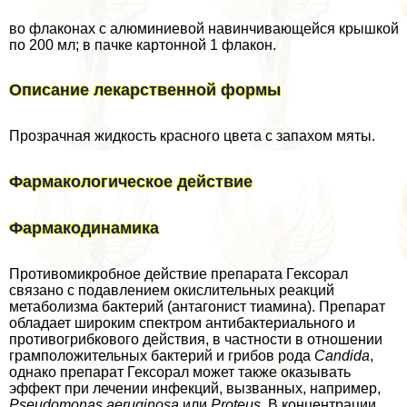
во флаконах с алюминиевой навинчивающейся крышкой
по 200 мл; в пачке картонной 1 флакон.
Описание лекарственной формы
Прозрачная жидкость красного цвета с запахом мяты.
Фармакологическое действие
Фармакодинамика
Противомикробное действие препарата Гексорал
связано с подавлением окислительных реакций
метаболизма бактерий (антагонист тиамина). Препарат
обладает широким спектром антибактериального и
противогрибкового действия, в частности в отношении
грамположительных бактерий и грибов рода
Candida
,
однако препарат Гексорал может также оказывать
эффект при лечении инфекций, вызванных, например,
Pseudomonas aeruginosa
или
Proteus
. В концентрации