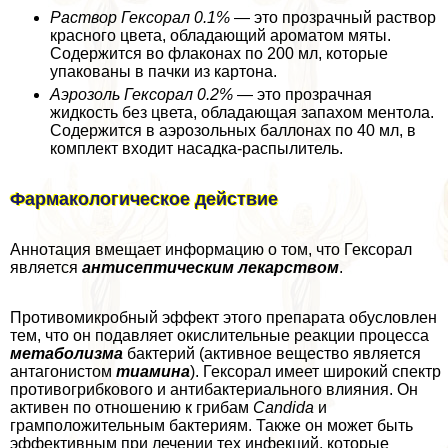
Раствор Гексорал 0.1%
— это прозрачный раствор
красного цвета, обладающий ароматом мяты.
Содержится во флаконах по 200 мл, которые
упакованы в пачки из картона.
Аэрозоль Гексорал 0.2%
— это прозрачная
жидкость без цвета, обладающая запахом ментола.
Содержится в аэрозольных баллонах по 40 мл, в
комплект входит насадка-распылитель.
Фармакологическое действие
Аннотация вмещает информацию о том, что Гексорал
является
антисептическим лекарством
.
Противомикробный эффект этого препарата обусловлен
тем, что он подавляет окислительные реакции процесса
метаболизма
бактерий (активное вещество является
антагонистом
тиамина
). Гексорал имеет широкий спектр
противогрибкового и антибактериального влияния. Он
активен по отношению к грибам
Candida
и
грамположительным бактериям. Также он может быть
эффективным при лечении тех инфекций, которые