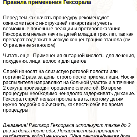
Правила применения Гексорала
Перед тем как начать процедуру рекомендуют
ознакомиться с инструкцией лекарства и учесть
возможные побочные реакции и противопоказания.
Гексоралом нельзя лечить детей младше трех лет, так как
препарат содержит высокую концентрацию этанола (см.
Отравление этанолом).
Читать еще: Применения янтарной кислоты для лечения,
похудения, лица, волос и для цветов
Спрей наносят на слизистую ротовой полости или
гортани 2 раза за день, строго после приема пищи. Носик
распылителя направляют на больной участок и в течение
2 секунд производят орошение слизистой. Во время
процедуры необходимо ненадолго задерживать дыхание.
Гексорал спрей нельзя проглатывать, поэтому детям
нужно подробно объяснить, как вести себя во время
процедуры.
Внимание! Раствор Гексорала используют также до 2
раз за день, после еды. Лекарственный препарат
разбавлять водой не нужно. Одна рекомендуемая доза