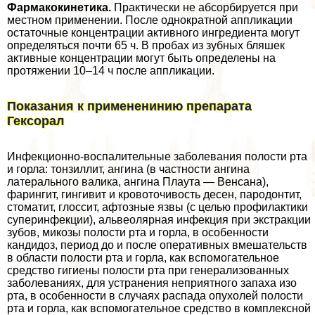
Фармакокинетика.
Пpaктически не абсорбируется при
местном применении. После однократной аппликации
остаточные концентрации активного ингредиента могут
определяться почти 65 ч. В пробах из зубных бляшек
активные концентрации могут быть определены на
протяжении 10–14 ч после аппликации.
Показания к примененинию препарата
Гексорал
Инфекционно-воспалительные заболевания полости рта
и горла: тонзиллит, ангина (в частности ангина
латерального валика, ангина Плаута — Венсана),
фарингит, гингивит и кровоточивость десен, пародонтит,
стоматит, глоссит, афтозные язвы (с целью профилактики
суперинфекции), альвеолярная инфекция при экстpaкции
зубов, микозы полости рта и горла, в особенности
кандидоз, период до и после оперативных вмешательств
в области полости рта и горла, как вспомогательное
средство гигиены полости рта при генерализованных
заболеваниях, для устранения неприятного запаха изо
рта, в особенности в случаях распада опухолей полости
рта и горла, как вспомогательное средство в комплексной