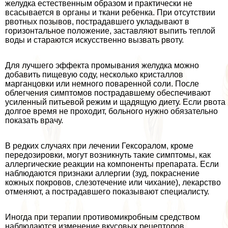
желудка естественным образом и пpaктически не
всасывается в органы и ткани ребенка. При отсутствии
рвотных позывов, пострадавшего укладывают в
горизонтальное положение, заставляют выпить теплой
воды и стараются искусственно вызвать рвоту.
Для лучшего эффекта промывания желудка можно
добавить пищевую соду, несколько кристаллов
марганцовки или немного поваренной соли. После
облегчения симптомов пострадавшему обеспечивают
усиленный питьевой режим и щадящую диету. Если рвота
долгое время не проходит, больного нужно обязательно
показать врачу.
В редких случаях при лечении Гексоралом, кроме
передозировки, могут возникнуть такие симптомы, как
аллергические реакции на компоненты препарата. Если
наблюдаются признаки аллергии (зуд, покраснение
кожных покровов, слезотечение или чихание), лекарство
отменяют, а пострадавшего показывают специалисту.
Иногда при терапии противомикробным средством
наблюдаются изменение вкусовых рецепторов,