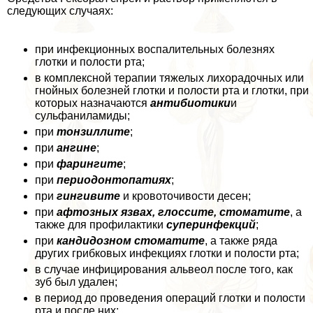
следующих случаях:
при инфекционных воспалительных болезнях
глотки и полости рта;
в комплексной терапии тяжелых лихорадочных или
гнойных болезней глотки и полости рта и глотки, при
которых назначаются
антибиотики
и
сульфаниламиды;
при
тонзиллите
;
при
ангине
;
при
фарингите
;
при
периодонтопатиях
;
при
гингивите
и кровоточивости десен;
при
афтозных язвах, глоссите, стоматите
, а
также для профилактики
суперинфекций
;
при
кандидозном стоматите
, а также ряда
других грибковых инфекциях глотки и полости рта;
в случае инфицирования альвеол после того, как
зуб был удален;
в период до проведения операций глотки и полости
рта и после них;