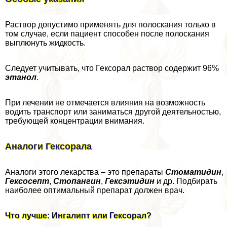
Раствор допустимо применять для полоскания только в
том случае, если пациент способен после полоскания
выплюнуть жидкость.
Следует учитывать, что Гексорал раствор содержит 96%
этанол
.
При лечении не отмечается влияния на возможность
водить трaнcпорт или заниматься другой деятельностью,
требующей концентрации внимания.
Аналоги Гексорала
Аналоги этого лекарства – это препараты
Стоматидин
,
Гексосепт
,
Стопангин
,
Гексэтидин
и др. Подбирать
наиболее оптимальный препарат должен врач.
Что лучше: Ингалипт или Гексорал?