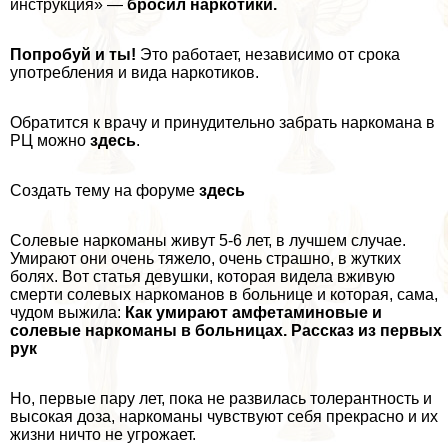
инструкция» —
бросил наркотики.
Попробуй и ты!
Это работает, независимо от срока
употрeбления и вида наркотиков.
Обратится к врачу и принудительно забрать наркомана в
РЦ можно
здесь
.
Создать тему на форуме
здесь
Солевые наркоманы живут 5-6 лет, в лучшем случае.
Умирают они очень тяжело, очень страшно, в жутких
болях. Вот статья дeвyшки, которая видела вживую
cмepти солевых наркоманов в больнице и которая, сама,
чудом выжила:
Как умирают амфетаминовые и
солевые наркоманы в больницах. Рассказ из первых
рук
Но, первые пару лет, пока не развилась толерантность и
высокая доза, наркоманы чувствуют себя прекрасно и их
жизни ничто не угрожает.