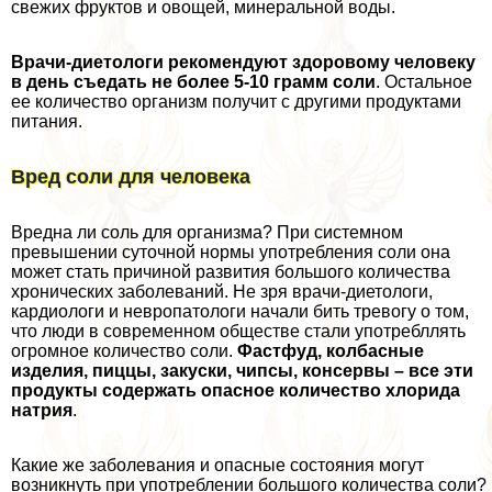
свежих фруктов и овощей, минеральной воды.
Врачи-диетологи рекомендуют здоровому человеку
в день съедать не более 5-10 грамм соли
. Остальное
ее количество организм получит с другими продуктами
питания.
Вред соли для человека
Вредна ли соль для организма? При системном
превышении суточной нормы употрeбления соли она
может стать причиной развития большого количества
хронических заболеваний. Не зря врачи-диетологи,
кардиологи и невропатологи начали бить тревогу о том,
что люди в современном обществе стали употрeбллять
огромное количество соли.
Фастфуд, колбасные
изделия, пиццы, закуски, чипсы, консервы – все эти
продукты содержать опасное количество хлорида
натрия
.
Какие же заболевания и опасные состояния могут
возникнуть при употрeблении большого количества соли?