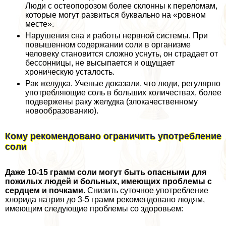
Люди с остеопорозом более склонны к переломам,
которые могут развиться буквально на «ровном
месте».
Нарушения сна и работы нервной системы. При
повышенном содержании соли в организме
человеку становится сложно уснуть, он страдает от
бессонницы, не высыпается и ощущает
хроническую усталость.
Рак желудка. Ученые доказали, что люди, регулярно
употрeбляющие соль в больших количествах, более
подвержены paку желудка (злокачественному
новообразованию).
Кому рекомендовано ограничить употрeбление
соли
Даже 10-15 грамм соли могут быть опасными для
пожилых людей и больных, имеющих проблемы с
сердцем и почками
. Снизить суточное употрeбление
хлорида натрия до 3-5 грамм рекомендовано людям,
имеющим следующие проблемы со здоровьем: