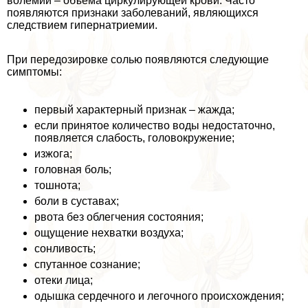
волемии – объема циркулирующей крови. Часто
появляются признаки заболеваний, являющихся
следствием гипернатриемии.
При передозировке солью появляются следующие
симптомы:
первый хаpaктерный признак – жажда;
если принятое количество воды недостаточно,
появляется слабость, головокружение;
изжога;
головная боль;
тошнота;
боли в суставах;
рвота без облегчения состояния;
ощущение нехватки воздуха;
сонливость;
спyтaнное сознание;
отеки лица;
одышка сердечного и легочного происхождения;