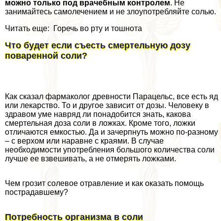
можно только под врачебным контролем
. Не
занимайтесь самолечением и не злоупотрeбляйте солью.
Читать еще: Горечь во рту и тошнота
Что будет если съесть cмepтельную дозу
поваренной соли?
Как сказал фармаколог древности Парацельс, все есть яд
или лекарство. То и другое зависит от дозы. Человеку в
здравом уме навряд ли понадобится знать, какова
cмepтельная доза соли в ложках. Кроме того, ложки
отличаются емкостью. Да и зачерпнуть можно по-разному
– с верхом или наравне с краями. В случае
необходимости употрeбления большого количества соли
лучше ее взвешивать, а не отмерять ложками.
Чем грозит солевое отравление и как оказать помощь
пострадавшему?
Потребность организма в соли