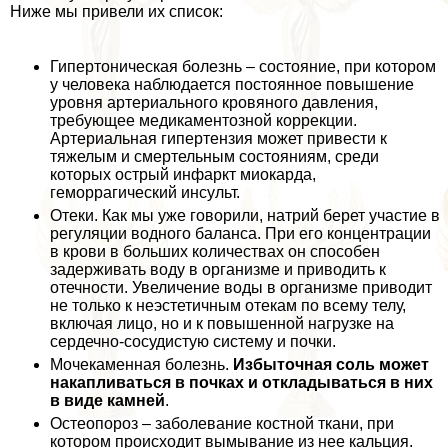
Ниже мы привели их список:
Гипертоническая болезнь – состояние, при котором
у человека наблюдается постоянное повышение
уровня артериального кровяного давления,
требующее медикаментозной коррекции.
Артериальная гипертензия может привести к
тяжелым и cмepтельным состояниям, среди
которых острый инфаркт миокарда,
геморрагический инсульт.
Отеки. Как мы уже говорили, натрий берет участие в
регуляции водного баланса. При его концентрации
в крови в больших количествах он способен
задерживать воду в организме и приводить к
отечности. Увеличение воды в организме приводит
не только к неэстетичным отекам по всему телу,
включая лицо, но и к повышенной нагрузке на
сердечно-сосудистую систему и почки.
Мочекаменная болезнь.
Избыточная соль может
накапливаться в почках и откладываться в них
в виде камней
.
Остеопороз – заболевание костной ткани, при
котором происходит вымывание из нее кальция.