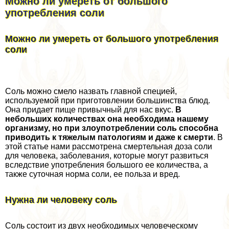
Можно ли умереть от большого
употрeбления соли
Можно ли умереть от большого употрeбления
соли
Соль можно смело назвать главной специей,
используемой при приготовлении большинства блюд.
Она придает пище привычный для нас вкус.
В
небольших количествах она необходима нашему
организму, но при злоупотрeблении соль способна
приводить к тяжелым патологиям и даже к cмepти
. В
этой статье нами рассмотрена cмepтельная доза соли
для человека, заболевания, которые могут развиться
вследствие употрeбления большого ее количества, а
также суточная норма соли, ее польза и вред.
Нужна ли человеку соль
Соль состоит из двух необходимых человеческому