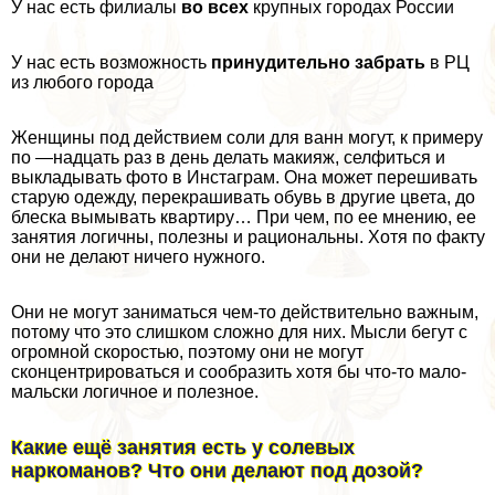
У нас есть филиалы
во всех
крупных городах России
У нас есть возможность
принудительно забрать
в РЦ
из любого города
Женщины под действием соли для ванн могут, к примеру
по —надцать раз в день делать макияж, селфиться и
выкладывать фото в Инстаграм. Она может перешивать
старую одежду, перекрашивать обувь в другие цвета, до
блеска вымывать квартиру… При чем, по ее мнению, ее
занятия логичны, полезны и рациональны. Хотя по факту
они не делают ничего нужного.
Они не могут заниматься чем-то действительно важным,
потому что это слишком сложно для них. Мысли бегут с
огромной скоростью, поэтому они не могут
сконцентрироваться и сообразить хотя бы что-то мало-
мальски логичное и полезное.
Какие ещё занятия есть у солевых
наркоманов? Что они делают под дозой?