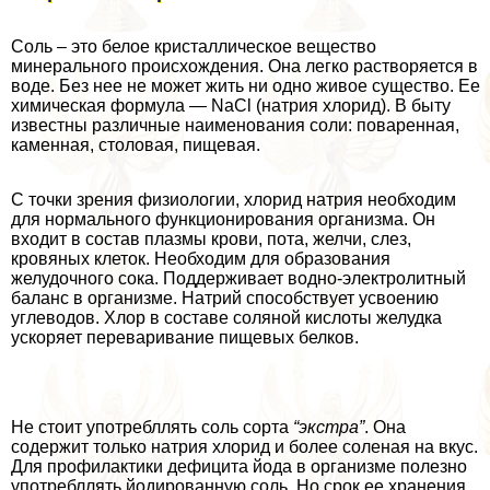
Соль – это белое кристаллическое вещество
минерального происхождения. Она легко растворяется в
воде. Без нее не может жить ни одно живое существо. Ее
химическая формула — NaCl (натрия хлорид). В быту
известны различные наименования соли: поваренная,
каменная, столовая, пищевая.
С точки зрения физиологии, хлорид натрия необходим
для нормального функционирования организма. Он
входит в состав плазмы крови, пота, желчи, слез,
кровяных клеток. Необходим для образования
желудочного сока. Поддерживает водно-электролитный
баланс в организме. Натрий способствует усвоению
углеводов. Хлор в составе соляной кислоты желудка
ускоряет переваривание пищевых белков.
Не стоит употрeбллять соль сорта
“экстра”
. Она
содержит только натрия хлорид и более соленая на вкус.
Для профилактики дефицита йода в организме полезно
употрeбллять йодированную соль. Но срок ее хранения