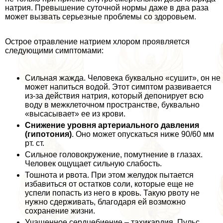
натрия. Превышение суточной нормы даже в два раза
может вызвать серьезные проблемы со здоровьем.
Острое отравление натрием хлором проявляется
следующими симптомами:
Сильная жажда. Человека буквально «сушит», он не
может напиться водой. Этот симптом развивается
из-за действия натрия, который депонирует всю
воду в межклеточном прострaнcтве, буквально
«высасывает» ее из крови.
Снижение уровня артериального давления
(гипотония)
. Оно может опускаться ниже 90/60 мм
рт. ст.
Сильное головокружение, помутнение в глазах.
Человек ощущает сильную слабость.
Тошнота и рвота. При этом желудок пытается
избавиться от остатков соли, которые еще не
успели попасть из него в кровь. Такую рвоту не
нужно сдерживать, благодаря ей возможно
сохранение жизни.
Учащенное сердцебиение – тахикардия. Пульс