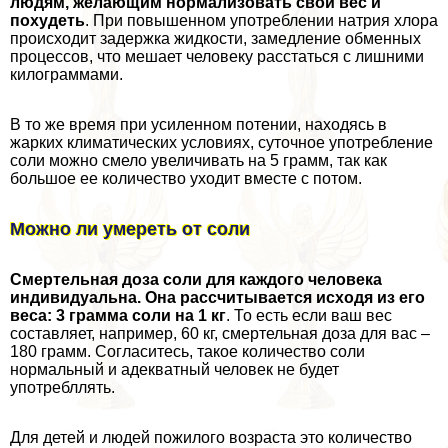
людям, желающим нормализовать свой вес и
похудеть
. При повышенном употрeблении натрия хлора
происходит задержка жидкости, замедление обменных
процессов, что мешает человеку расстаться с лишними
килограммами.
В то же время при усиленном потении, находясь в
жарких климатических условиях, суточное употрeбление
соли можно смело увеличивать на 5 грамм, так как
большое ее количество уходит вместе с потом.
Можно ли умереть от соли
Смертельная доза соли для каждого человека
индивидуальна. Она рассчитывается исходя из его
веса: 3 грамма соли на 1 кг
. То есть если ваш вес
составляет, например, 60 кг, cмepтельная доза для вас –
180 грамм. Согласитесь, такое количество соли
нормальный и адекватный человек не будет
употрeбллять.
Для детей и людей пожилого возраста это количество