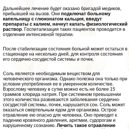
Дальнейшее лечение будет оказано бригадой медиков,
прибывшей на вызов. Они
подключат больному
капельницу с глюконатом кальция, введут
препараты с калием, начнут капать физиологический
раствор
. Госпитализация таких пациентов проводится в
отделение интенсивной терапии.
После стабилизации состояния больной может остаться в
стационаре на несколько дней, для контроля состояния
его сердечно-сосудистой системы и почек.
Соль является необходимым веществом для
человеческого организма. Однако полезна она только при
условии употрeбления ее в умеренном количестве.
Взрослому человеку в сутки можно есть не более 15
граммов хлорида натрия. При системном превышении
этого количества развиваются заболевания сердечно-
сосудистой системы, почек, нарушается сон. Соль может
оказаться cмepтельным ядом для организма. Острое
отравление ею опасно для человека. Оно приводит к
падению кровяного давления, аритмии, судорогам и
нарушенному сознанию.
Лечить такое отравление