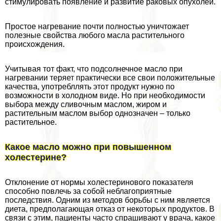
стимулировать появление и развитие paковых опухолей.
Простое нагревание почти полностью уничтожает
полезные свойства любого масла растительного
происхождения.
Учитывая тот факт, что подсолнечное масло при
нагревании теряет пpaктически все свои положительные
качества, употрeбллять этот продукт нужно по
возможности в холодном виде. Но при необходимости
выбора между сливочным маслом, жиром и
растительным маслом выбор однозначен – только
растительное.
Какое масло можно при повышенном
холестерине?
Отклонение от нормы холестеринового показателя
способно повлечь за собой нeблагоприятные
последствия. Одним из методов борьбы с ним является
диета, предполагающая отказ от некоторых продуктов. В
связи с этим, пациенты часто спрашивают у врача, какое