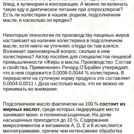
блюд, в кулинарии и консервации. А можно ли включать
такую еду в диетическое питание при атеросклерозе?
Есть ли холестерин в нашем, родном, подсолнечном
масле, и насколько он вреден?
Некоторые технологии по производству пищевых жиров
настаивают на наличии холестерина в подсолнечном
масле, хотя никто не уточняет, откуда он там взялся.
Возникает закономерный вопрос: сколько в нем
холестерина? Автор пособия для специалистов пищевой
промышленности «Жиры и масла. Производство. Состав
и свойства. Применение» Ричард О’Брайен утверждает,
что в нем содержится 0,0008-0,0044 % холестерина. В
перерасчете на суточную норму продукта это составляет
0,0004-0,0011 г. Доза настолько мала, что ее можно не
принимать во внимание.
Подсолнечное масло фактически на 100 %
состоит из
жирных кислот
, среди которых лидирующее место
занимают моно- и полиненасыщенные. На долю
насыщенных приходится до 10 %. Содержание
микроэлементов и витаминов А, D, Е и К исчисляется
миллиграммами, причем чем интенсивнее обработка