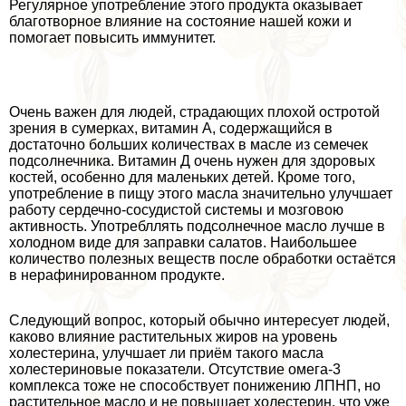
Регулярное употрeбление этого продукта оказывает
благотворное влияние на состояние нашей кожи и
помогает повысить иммунитет.
Очень важен для людей, страдающих плохой остротой
зрения в сумерках, витамин А, содержащийся в
достаточно больших количествах в масле из семечек
подсолнечника. Витамин Д очень нужен для здоровых
костей, особенно для маленьких детей. Кроме того,
употрeбление в пищу этого масла значительно улучшает
работу сердечно-сосудистой системы и мозговою
активность. Употрeбллять подсолнечное масло лучше в
холодном виде для заправки салатов. Наибольшее
количество полезных веществ после обработки остаётся
в нерафинированном продукте.
Следующий вопрос, который обычно интересует людей,
каково влияние растительных жиров на уровень
холестерина, улучшает ли приём такого масла
холестериновые показатели. Отсутствие омега-3
комплекса тоже не способствует понижению ЛПНП, но
растительное масло и не повышает холестерин, что уже