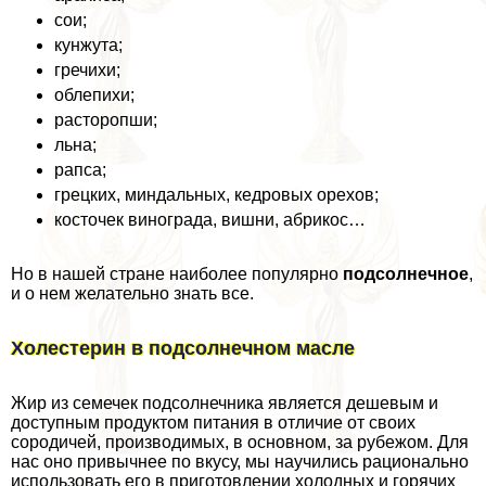
сои;
кунжута;
гречихи;
облепихи;
расторопши;
льна;
рапса;
грецких, миндальных, кедровых орехов;
косточек винограда, вишни, абрикос…
Но в нашей стране наиболее популярно
подсолнечное
,
и о нем желательно знать все.
Холестерин в подсолнечном масле
Жир из семечек подсолнечника является дешевым и
доступным продуктом питания в отличие от своих
сородичей, производимых, в основном, за рубежом. Для
нас оно привычнее по вкусу, мы научились рационально
использовать его в приготовлении холодных и горячих