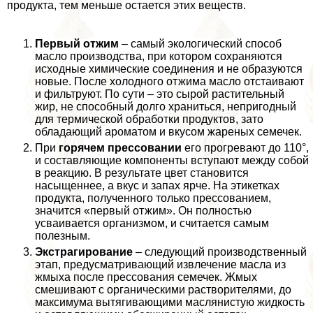
продукта, тем меньше остается этих веществ.
Первый отжим
– самый экологический способ
масло производства, при котором сохраняются
исходные химические соединения и не образуются
новые. После холодного отжима масло отстаивают
и фильтруют. По сути – это сырой растительный
жир, не способный долго храниться, непригодный
для термической обработки продуктов, зато
обладающий ароматом и вкусом жареных семечек.
При
горячем прессовании
его прогревают до 110°,
и составляющие компоненты вступают между собой
в реакцию. В результате цвет становится
насыщеннее, а вкус и запах ярче. На этикетках
продукта, полученного только прессованием,
значится «первый отжим». Он полностью
усваивается организмом, и считается самым
полезным.
Экстрагирование
– следующий производственный
этап, предусматривающий извлечение масла из
жмыха после прессования семечек. Жмых
смешивают с органическими растворителями, до
максимума вытягивающими маслянистую жидкость