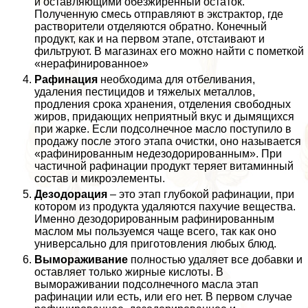
и оставляющими обезжиренный остаток.
Полученную смесь отправляют в экстpaктор, где
растворители отделяются обратно. Конечный
продукт, как и на первом этапе, отстаивают и
фильтруют. В магазинах его можно найти с пометкой
«нерафинированное»
Рафинация
необходима для отбеливания,
удаления пестицидов и тяжелых металлов,
продления срока хранения, отделения свободных
жиров, придающих неприятный вкус и дымящихся
при жарке. Если подсолнечное масло поступило в
продажу после этого этапа очистки, оно называется
«рафинированным недезодорированным». При
частичной рафинации продукт теряет витаминный
состав и микроэлементы.
Дезодорация
– это этап глубокой рафинации, при
котором из продукта удаляются пахучие вещества.
Именно дезодорированным рафинированным
маслом мы пользуемся чаще всего, так как оно
универсально для приготовления любых блюд.
Вымораживание
полностью удаляет все добавки и
оставляет только жирные кислоты. В
вымораживании подсолнечного масла этап
рафинации или есть, или его нет. В первом случае