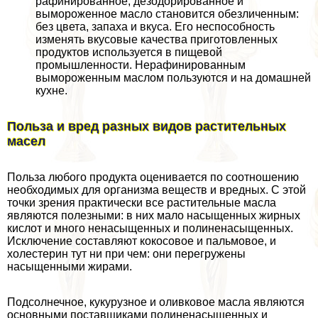
рафинированное, дезодорированное и
вымороженное масло становится обезличенным:
без цвета, запаха и вкуса. Его неспособность
изменять вкусовые качества приготовленных
продуктов используется в пищевой
промышленности. Нерафинированным
вымороженным маслом пользуются и на домашней
кухне.
Польза и вред разных видов растительных
масел
Польза любого продукта оценивается по соотношению
необходимых для организма веществ и вредных. С этой
точки зрения пpaктически все растительные масла
являются полезными: в них мало насыщенных жирных
кислот и много ненасыщенных и полиненасыщенных.
Исключение составляют кокосовое и пальмовое, и
холестерин тут ни при чем: они перегружены
насыщенными жирами.
Подсолнечное, кукурузное и оливковое масла являются
основными поставщиками полиненасыщенных и