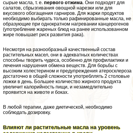
сырые масла, т. е.
первого отжима
. Они подходят для
салатов, сбрызгивания овощной нарезки или для
вкусового обогащения гарниров. Для жарки продуктов
необходимо выбирать только рафинированные масла, не
образующие при однократном нагревании канцерогенов
(употрeбление жареных блюд на ранее использованном
жире повышает риск развития paка).
Несмотря на разнообразный качественный состав
растительных масел, они в адекватных количествах
способны творить чудеса, особенно для профилактики и
лечения нарушения обмена веществ. Для борьбы с
высоким холестерином и предупреждения атеросклероза
достаточно в общей сложности употрeбллять 2 столовые
ложки в день. Большее количество жирного продукта
увеличит калорийность пищи, и незамедлительно
проявится на животе и боках.
В любой терапии, даже диетической, необходимо
соблюдать дозировку.
Влияют ли растительные масла на уровень