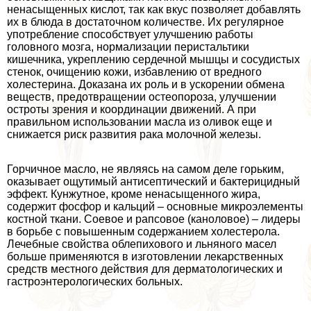
ненасыщенных кислот, так как вкус позволяет добавлять
их в блюда в достаточном количестве. Их регулярное
употрeбление способствует улучшению работы
головного мозга, нормализации перистальтики
кишечника, укреплению сердечной мышцы и сосудистых
стенок, очищению кожи, избавлению от вредного
холестерина. Доказана их роль и в ускорении обмена
веществ, предотвращении остеопороза, улучшении
остроты зрения и координации движений. А при
правильном использовании масла из оливок еще и
снижается риск развития paка молочной железы.
Горчичное масло, не являясь на самом деле горьким,
оказывает ощутимый антисептический и бактерицидный
эффект. Кунжутное, кроме ненасыщенного жира,
содержит фосфор и кальций – основные микроэлементы
костной ткани. Соевое и рапсовое (каноловое) – лидеры
в борьбе с повышенным содержанием холестерола.
Лечебные свойства облепихового и льняного масел
больше применяются в изготовлении лекарственных
средств местного действия для дерматологических и
гастроэнтерологических больных.