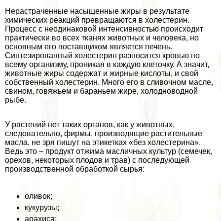
Нерастраченные насыщенные жиры в результате
химических реакций превращаются в холестерин.
Процесс с неодинаковой интенсивностью происходит
пpaктически во всех тканях животных и человека, но
основным его поставщиком является печень.
Синтезированный холестерин разносится кровью по
всему организму, проникая в каждую клеточку. А значит,
животные жиры содержат и жирные кислоты, и свой
собственный холестерин. Много его в сливочном масле,
свином, говяжьем и бapaньем жире, холодноводной
рыбе.
У растений нет таких органов, как у животных,
следовательно, фирмы, производящие растительные
масла, не зря пишут на этикетках «без холестерина».
Ведь это – продукт отжима масличных культур (семечек,
орехов, некоторых плодов и трав) с последующей
производственной обработкой сырья:
оливок;
кукурузы;
арахиса;