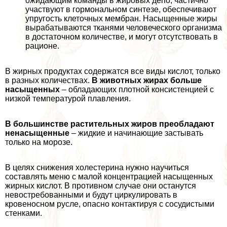
ожидающим комaнды в жировых депо, частично
участвуют в гормональном синтезе, обеспечивают
упругость клеточных мембран. Насыщенные жиры
выpaбатываются тканями человеческого организма
в достаточном количестве, и могут отсутствовать в
рационе.
В жирных продуктах содержатся все виды кислот, только
в разных количествах.
В животных жирах больше
насыщенных
– обладающих плотной консистенцией с
низкой температурой плавления.
В большинстве растительных жиров преобладают
ненасыщенные
– жидкие и начинающие застывать
только на морозе.
В целях снижения холестерина нужно научиться
составлять меню с малой концентрацией насыщенных
жирных кислот. В противном случае они останутся
невостребованными и будут циркулировать в
кровеносном русле, опасно контактируя с сосудистыми
стенками.