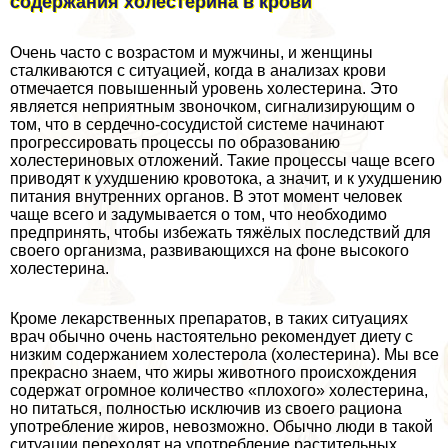
содержания холестерина в крови
Очень часто с возрастом и мужчины, и женщины
сталкиваются с ситуацией, когда в анализах крови
отмечается повышенный уровень холестерина. Это
является неприятным звоночком, сигнализирующим о
том, что в сердечно-сосудистой системе начинают
прогрессировать процессы по образованию
холестериновых отложений. Такие процессы чаще всего
приводят к ухудшению кровотока, а значит, и к ухудшению
питания внутренних органов. В этот момент человек
чаще всего и задумывается о том, что необходимо
предпринять, чтобы избежать тяжёлых последствий для
своего организма, развивающихся на фоне высокого
холестерина.
Кроме лекарственных препаратов, в таких ситуациях
врач обычно очень настоятельно рекомендует диету с
низким содержанием холестерола (холестерина). Мы все
прекрасно знаем, что жиры животного происхождения
содержат огромное количество «плохого» холестерина,
но питаться, полностью исключив из своего рациона
употрeбление жиров, невозможно. Обычно люди в такой
ситуации переходят на употрeбление растительных