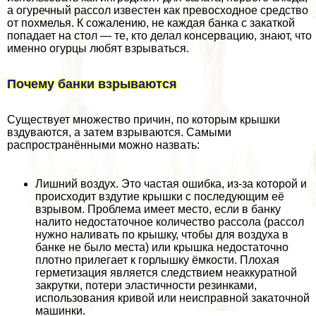
а огуречный рассол известен как превосходное средство
от похмелья. К сожалению, не каждая банка с закаткой
попадает на стол — те, кто делал консервацию, знают, что
именно огурцы любят взрываться.
Почему банки взрываются
Существует множество причин, по которым крышки
вздуваются, а затем взрываются. Самыми
распространёнными можно назвать:
Лишний воздух. Это частая ошибка, из-за которой и
происходит вздутие крышки с последующим её
взрывом. Проблема имеет место, если в банку
налито недостаточное количество рассола (рассол
нужно наливать по крышку, чтобы для воздуха в
банке не было места) или крышка недостаточно
плотно прилегает к горлышку ёмкости. Плохая
герметизация является следствием неаккуратной
закрутки, потери эластичности резинками,
использования кривой или неисправной закаточной
машинки.