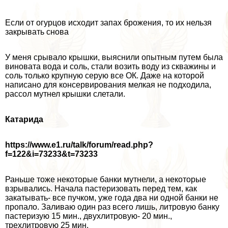
Если от огурцов исходит запах брожения, то их нельзя
закрывать снова
У меня срывало крышки, выяснили опытным путем была
виновата вода и соль, стали возить воду из скважины и
соль только крупную серую все ОК. Даже на которой
написано для консервирования мелкая не подходила,
рассол мутнел крышки слетали.
Катарида
https://www.e1.ru/talk/forum/read.php?
f=122&i=73233&t=73233
Раньше тоже некоторые банки мутнели, а некоторые
взрывались. Начала пастеризовать перед тем, как
закатывать- все пучком, уже года два ни одной банки не
пропало. Заливаю один раз всего лишь, литровую банку
пастеризую 15 мин., двухлитровую- 20 мин.,
трехлитровую 25 мин.