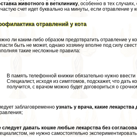
ставка животного в ветклинику
, особенно в тех случаях
частую счет идет буквально на минуты, если отравление у 
рофилактика отравлений у кота
жно ли каким-либо образом предотвратить отравление у ко
пасти быть не может, однако хозяину вполне под силу свес
полняя такие несложные правила:
В память телефонной книжки обязательно нужно ввести
Специалист, исходя из симптомов, подскажет, что дать 
получится, с врачом можно будет договориться о срочно
едует заблаговременно
узнать у врача, какие лекарств
равления;
 следует давать кошке любые лекарства без согласов
ециалистом, не нужно самостоятельно экспериментировать с