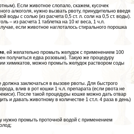
иртным). Если животное слопало, скажем, кусочек
ого алкоголя, нужно вызвать рвоту, принудительно введя
й воды с солью (из расчета 0,5 ст. л. соли на 0,5 ст. воды).
ь – из расчета 1 таблетка на 10 кг веса, 1 ч.л.
м случае, если животное наглоталось стирального порошка
ие
, ей желательно промыть желудок с применением 100
жен получиться едва розовым). Такую же процедуру
ии химикатов, можно промыть желудок раствором соды
е должна заключаться в вызове рвоты. Для быстрого
да, влив в рот кошки 1 ч.л. препарата (если рвота не
ерекиси). После такой процедуры кошке можно дать отвар
ить и давать животному в количестве 1 ст.л. 4 раза в день)
нку нужно промыть проточной водой с применением
олод;