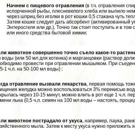
Начнем с пищевого отравления
(в т.ч. отравления сп
испорченной рыбы, плесневелого хлеба или выпило немн
через шприц без иголки в рот кошки 0,5 стакана чуть тепло
Затем кошке следует дать абсорбент (активированный угол
Энтеросгеля или др.). Точно так стоит поступить и в то
или иного средства бытовой химии;
ли животное совершенно точно съело какое-то растен
 воды (или 50 мл для котенка) и марганцовки (раствор дол
обходимо провести при отравлении мышьяком. При съеден
,5-1 ч.л. на 50-100 мл воды) ;
огда отравление вызвали лекарства
, первая помощь тож
ищения желудка можно воспользоваться 3% перекисью водоро
крылась через 10-15 минут, можно влить в рот еще 1 ч.л. п
мени льна (0,5 ч.л. семян на 100 мл воды – настоять, процед
ли животное пострадало от укуса
, например, паука, ра
зяйственного мыла. Затем к месту укуса нужно приложить х