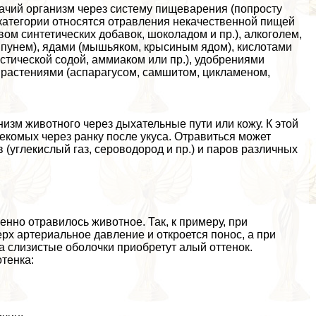
шачий организм через систему пищеварения (попросту
ой категории относятся отравления некачественной пищей
ом синтетических добавок, шоколадом и пр.), алкоголем,
пунем), ядами (мышьяком, крысиным ядом), кислотами
устической содой, аммиаком или пр.), удобрениями
 растениями (аспарагусом, самшитом, цикламеном,
низм животного через дыхательные пути или кожу. К этой
екомых через ранку после укуса. Отравиться может
 (углекислый газ, сероводород и пр.) и паров различных
енно отравилось животное. Так, к примеру, при
рх артериальное давление и откроется понос, а при
а слизистые оболочки приобретут алый оттенок.
тенка: