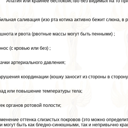
Апатия или крайнее беспокойство без видимых на то пр
ильная саливация (изо рта котика активно бежит слюна, в р
шнота и рвота (рвотные массы могут быть пенными) ;
нос (с кровью или без) ;
ачки артериального давления;
рушения координации (кошку заносит из стороны в сторону,
ад или повышение температуры тела;
ек органов ротовой полости;
менение оттенка слизистых покровов (это можно определить
и могут быть как бледно-синюшными, так и непривычно кра