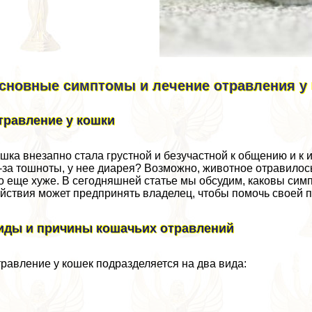
сновные симптомы и лечение отравления у
травление у кошки
шка внезапно стала грустной и безучастной к общению и к 
-за тошноты, у нее диарея? Возможно, животное отравилось
о еще хуже. В сегодняшней статье мы обсудим, каковы сим
йствия может предпринять владелец, чтобы помочь своей 
иды и причины кошачьих отравлений
равление у кошек подразделяется на два вида: