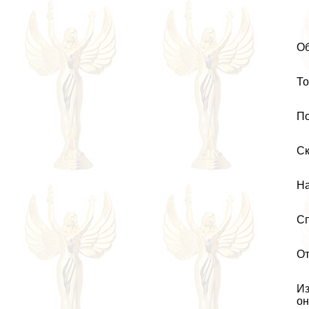
Об
То
По
Ск
На
Сп
От
Из
он