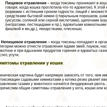
Пищевое отравление
– когда токсины проникают в ко
говоря, когда кошка проглотила что-то ядовитое). К эт
(кормами с истекшим сроком годности, пищей с множеств
средствами бытовой химии (стиральным порошком, шам
(уксусом, соляной или серной кислотами), щелочами (ка
(нитратами, пестицидами и пр.), ядовитыми комнатными
фиалкой и мн.др.), лекарствами, плесенью;
Непищевое отравление
– когда токсины попадают в орга
тегории можно отнести отравления ядами змей, пауков, нас
вотное и при вдыхании продуктов горения и ядовитых газов
слот, ртути.
имптомы отравления у кошек
иническая картина будет напрямую зависеть от того, чем им
токсикации садовыми химикатами у котика резко рванет вве
равлении газами у животного начнется безудержная рвота, 
речислим общие симптомы отравления у кота, кошки или ко