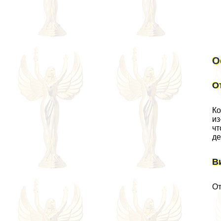
О
О
Ко
из
чт
де
В
От