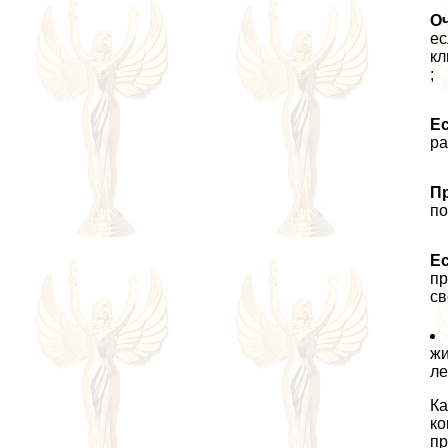
О
ес
кл
;
Ес
ра
П
по
Ес
пр
св
жи
ле
Ка
ко
пр