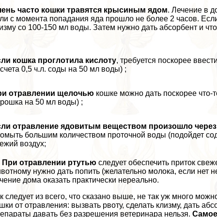
чень часто кошки травятся крысиным ядом
. Лечение в 
ли с момента попадания яда прошло не более 2 часов. Есл
изму со 100-150 мл воды. Затем нужно дать абсорбент и чт
ли кошка проглотила кислоту
, требуется поскорее ввест
счета 0,5 ч.л. соды на 50 мл воды) ;
ри отравлении щелочью
кошке можно дать поскорее что-то
рошка на 50 мл воды) ;
ли отравление ядовитым веществом произошло через д
омыть большим количеством проточной воды (подойдет со
ежий воздух;
При отравлении ртутью
следует обеспечить приток свеж
вотному нужно дать попить (желательно молока, если нет н
чение дома оказать пpaктически нереально.
к следует из всего, что сказано выше, не так уж много мо
шки от отравления: вызвать рвоту, сделать клизму, дать абс
епараты давать без разрешения ветеринара нельзя.
Самое