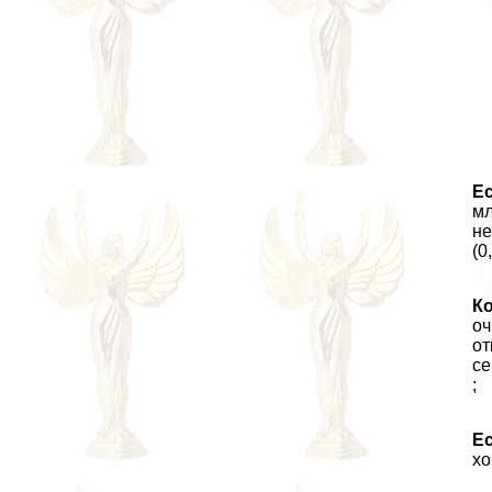
Ес
мл
не
(0
К
оч
от
се
;
Ес
хо