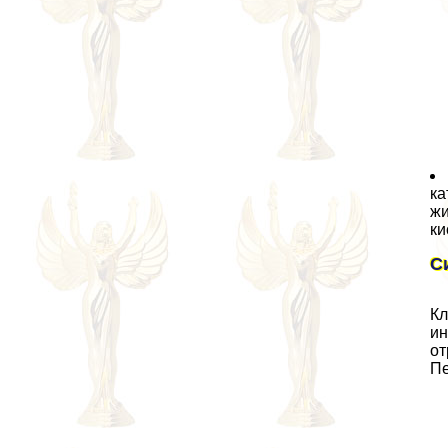
ка
жи
ки
С
Кл
ин
от
Пе