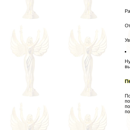
Ра
От
Ув
Ну
вы
П
По
по
по
по