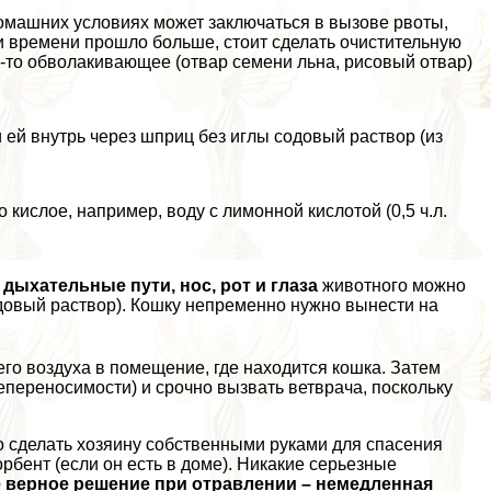
домашних условиях может заключаться в вызове рвоты,
и времени прошло больше, стоит сделать очистительную
о-то обволакивающее (отвар семени льна, рисовый отвар)
и ей внутрь через шприц без иглы содовый раствор (из
 кислое, например, воду с лимонной кислотой (0,5 ч.л.
ыхательные пути, нос, рот и глаза
животного можно
довый раствор). Кошку непременно нужно вынести на
его воздуха в помещение, где находится кошка. Затем
епереносимости) и срочно вызвать ветврача, поскольку
жно сделать хозяину собственными руками для спасения
орбент (если он есть в доме). Никакие серьезные
 верное решение при отравлении – немедленная