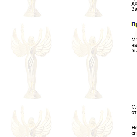
до
За
П
Мо
на
вы
Сл
от
Не
сп