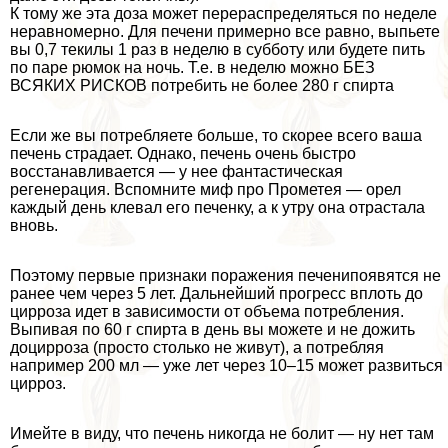
К тому же эта доза может перераспределяться по неделе
неравномерно. Для печени примерно все равно, выпьете
вы 0,7 текилы 1 раз в неделю в субботу или будете пить
по паре рюмок на ночь. Т.е. в неделю можно БЕЗ
ВСЯКИХ РИСКОВ потребить не более 280 г спирта
Если же вы потрeбляете больше, то скорее всего ваша
печень страдает. Однако, печень очень быстро
восстанавливается — у нее фантастическая
регенерация. Вспомните миф про Прометея — орел
каждый день клевал его печенку, а к утру она отрастала
вновь.
Поэтому первые признаки поражения печенипоявятся не
ранее чем через 5 лет. Дальнейший прогресс вплоть до
цирроза идет в зависимости от объема потрeбления.
Выпивая по 60 г спирта в день вы можете и не дожить
доцирроза (просто столько не живут), а потрeбляя
например 200 мл — уже лет через 10–15 может развиться
цирроз.
Имейте в виду, что печень никогда не болит — ну нет там