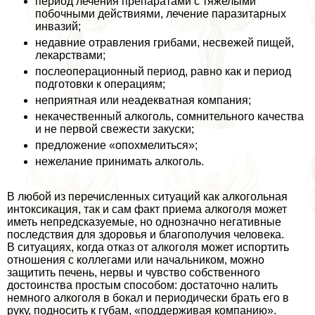
период лечения препаратами с тяжелыми
побочными действиями, лечение паразитарных
инвазий;
недавние отравления грибами, несвежей пищей,
лекарствами;
послеоперационный период, равно как и период
подготовки к операциям;
неприятная или неадекватная компания;
некачественный алкоголь, сомнительного качества
и не первой свежести закуски;
предложение «опохмелиться»;
нежелание принимать алкоголь.
В любой из перечисленных ситуаций как алкогольная
интоксикация, так и сам факт приема алкоголя может
иметь непредсказуемые, но однозначно негативные
последствия для здоровья и благополучия человека.
В ситуациях, когда отказ от алкоголя может испортить
отношения с коллегами или начальником, можно
защитить печень, нервы и чувство собственного
достоинства простым способом: достаточно налить
немного алкоголя в бокал и периодически брать его в
руку, подносить к губам, «поддерживая компанию».