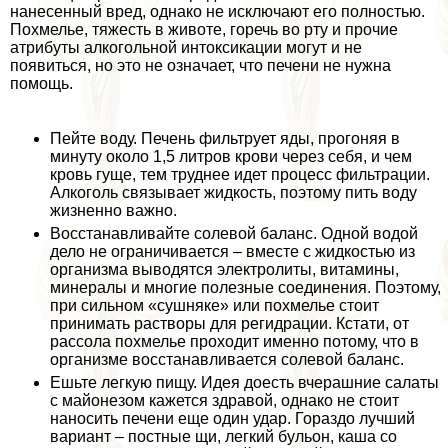
нанесенный вред, однако не исключают его полностью.
Похмелье, тяжесть в животе, горечь во рту и прочие
атрибуты алкогольной интоксикации могут и не
появиться, но это не означает, что печени не нужна
помощь.
Пейте воду. Печень фильтрует яды, прогоняя в
минуту около 1,5 литров крови через себя, и чем
кровь гуще, тем труднее идет процесс фильтрации.
Алкоголь связывает жидкость, поэтому пить воду
жизненно важно.
Восстанавливайте солевой баланс. Одной водой
дело не ограничивается – вместе с жидкостью из
организма выводятся электролиты, витамины,
минералы и многие полезные соединения. Поэтому,
при сильном «сушняке» или похмелье стоит
принимать растворы для регидрации. Кстати, от
рассола похмелье проходит именно потому, что в
организме восстанавливается солевой баланс.
Ешьте легкую пищу. Идея доесть вчерашние салаты
с майонезом кажется здравой, однако не стоит
наносить печени еще один удар. Гораздо лучший
вариант – постные щи, легкий бульон, каша со