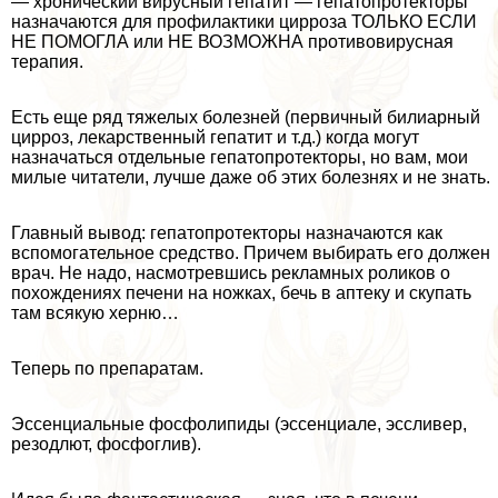
— хронический вирусный гепатит — гепатопротекторы
назначаются для профилактики цирроза ТОЛЬКО ЕСЛИ
НЕ ПОМОГЛА или НЕ ВОЗМОЖНА противовирусная
терапия.
Есть еще ряд тяжелых болезней (первичный билиарный
цирроз, лекарственный гепатит и т.д.) когда могут
назначаться отдельные гепатопротекторы, но вам, мои
милые читатели, лучше даже об этих болезнях и не знать.
Главный вывод: гепатопротекторы назначаются как
вспомогательное средство. Причем выбирать его должен
врач. Не надо, насмотревшись рекламных роликов о
похождениях печени на ножках, бечь в аптеку и скупать
там всякую херню…
Теперь по препаратам.
Эссенциальные фосфолипиды (эссенциале, эссливер,
резодлют, фосфоглив).