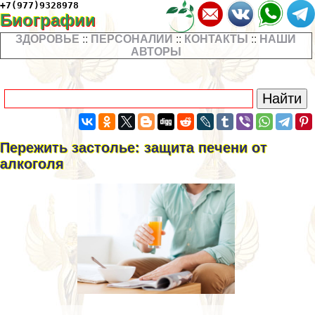
+7(977)9328978
Биографии
ЗДОРОВЬЕ
::
ПЕРСОНАЛИИ
::
КОНТАКТЫ
::
НАШИ
АВТОРЫ
Пережить застолье: защита печени от
алкоголя