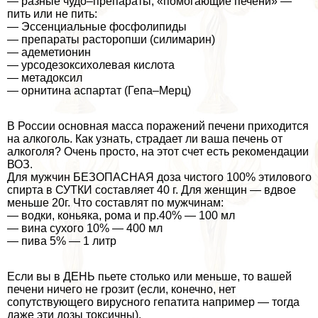
— разные чудо–препараты, «помогающие печени» —
пить или не пить:
— Эссенциальные фосфолипиды
— препараты расторопши (силимарин)
— адеметионин
— урсодезоксихолевая кислота
— метадоксил
— орнитина аспартат (Гепа–Мерц)
В России основная масса поражений печени приходится
на алкоголь. Как узнать, страдает ли ваша печень от
алкоголя? Очень просто, на этот счет есть рекомендации
ВОЗ.
Для мужчин БЕЗОПАСНАЯ доза чистого 100% этилового
спирта в СУТКИ составляет 40 г. Для женщин — вдвое
меньше 20г. Что составлят по мужчинам:
— водки, коньяка, рома и пр.40% — 100 мл
— вина сухого 10% — 400 мл
— пива 5% — 1 литр
Если вы в ДЕНЬ пьете столько или меньше, то вашей
печени ничего не грозит (если, конечно, нет
сопутствующего вирусного гепатита например — тогда
даже эти дозы токсичны).