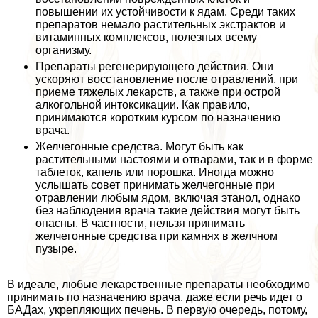
повышении их устойчивости к ядам. Среди таких
препаратов немало растительных экстpaктов и
витаминных комплексов, полезных всему
организму.
Препараты регенерирующего действия. Они
ускоряют восстановление после отравлений, при
приеме тяжелых лекарств, а также при острой
алкогольной интоксикации. Как правило,
принимаются коротким курсом по назначению
врача.
Желчегонные средства. Могут быть как
растительными настоями и отварами, так и в форме
таблеток, капель или порошка. Иногда можно
услышать совет принимать желчегонные при
отравлении любым ядом, включая этанол, однако
без наблюдения врача такие действия могут быть
опасны. В частности, нельзя принимать
желчегонные средства при камнях в желчном
пузыре.
В идеале, любые лекарственные препараты необходимо
принимать по назначению врача, даже если речь идет о
БАДах, укрепляющих печень. В первую очередь, потому,