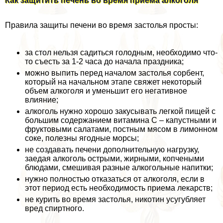
Как защитить печень во время приема алкоголя
Правила защиты печени во время застолья просты:
за стол нельзя садиться голодным, необходимо что-
то съесть за 1-2 часа до начала праздника;
можно выпить перед началом застолья сорбент,
который на начальном этапе свяжет некоторый
объем алкоголя и уменьшит его негативное
влияние;
алкоголь нужно хорошо закусывать легкой пищей с
большим содержанием витамина С – капустными и
фруктовыми салатами, постным мясом в лимонном
соке, полезны ягодные морсы;
не создавать печени дополнительную нагрузку,
заедая алкоголь острыми, жирными, копчеными
блюдами, смешивая разные алкогольные напитки;
нужно полностью отказаться от алкоголя, если в
этот период есть необходимость приема лекарств;
не курить во время застолья, никотин усугубляет
вред спиртного.