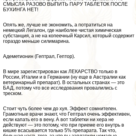
СМЫСЛА РАЗОВО ВЫПИТЬ ПАРУ ТАБЛЕТОК ПОСЛЕ
БУХИНГА НЕТ!
Опять же, лучше не экономить, а потратиться на
немецкий Легалон, где наиболее чистая химическая
субстанция, а не на копеечный Карсил, который содержит
гораздо меньше силимарина.
Адеметионин (Гептрал, Гептор).
В мире зарегистрирован как ЛЕКАРСТВО только в
России, Италии и в Германии (ну еще в Австралии как
ветеринарный препарат). В остальных странах — это
БАД, потому что все исследования провалились с
треском.
Стоит чуть более чем до xyя. Эффект сомнителен.
Грамотные врачи знают, что Гептрал очень эффективен,
если капать его в вену. А вот таблетки ни хера не
действуют — это потому, что при приеме его внутрь в
кишке всасывается только 5% препарата. Так что,
большая часть того, за что вы заплатили немалые