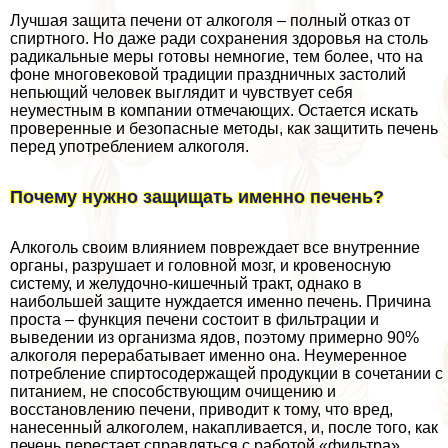
Лучшая защита печени от алкоголя – полный отказ от
спиртного. Но даже ради сохранения здоровья на столь
радикальные меры готовы немногие, тем более, что на
фоне многовековой традиции праздничных застолий
непьющий человек выглядит и чувствует себя
неуместным в компании отмечающих. Остается искать
проверенные и безопасные методы, как защитить печень
перед употрeблением алкоголя.
Почему нужно защищать именно печень?
Алкоголь своим влиянием повреждает все внутренние
органы, разрушает и головной мозг, и кровеносную
систему, и желудочно-кишечный тpaкт, однако в
наибольшей защите нуждается именно печень. Причина
проста – функция печени состоит в фильтрации и
выведении из организма ядов, поэтому примерно 90%
алкоголя переpaбатывает именно она. Неумеренное
потрeбление спиртосодержащей продукции в сочетании с
питанием, не способствующим очищению и
восстановлению печени, приводит к тому, что вред,
нанесенный алкоголем, накапливается, и, после того, как
печень перестает справляться с работой «фильтра»,