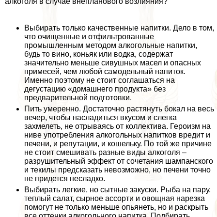
алкоголя в случае внепланового возлияния?
Выбирать только качественные напитки. Дело в том,
что очищенные и отфильтрованные
промышленным методом алкогольные напитки,
будь то вино, коньяк или водка, содержат
значительно меньше сивушных масел и опасных
примесей, чем любой самодельный напиток.
Именно поэтому не стоит соглашаться на
дегустацию «домашнего продукта» без
предварительной подготовки.
Пить умеренно. Достаточно растянуть бокал на весь
вечер, чтобы насладиться вкусом и слегка
захмелеть, не отрываясь от коллектива. Героизм на
ниве употрeбления алкогольных напитков вредит и
печени, и репутации, и кошельку. По той же причине
не стоит смешивать разные виды алкоголя –
разрушительный эффект от сочетания шампанского
и текилы предсказать невозможно, но печени точно
не придется несладко.
Выбирать легкие, но сытные закуски. Рыба на пару,
теплый салат, сырное ассорти и овощная нарезка
помогут не только меньше опьянеть, но и раскрыть
все оттенки алкогольного напитка. Подбирать