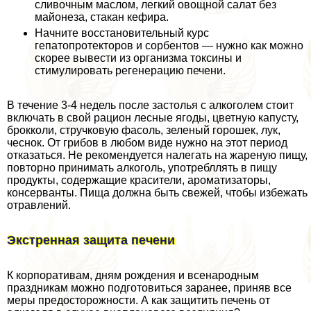
сливочным маслом, легкий овощной салат без
майонеза, стакан кефира.
Начните восстановительный курс
гепатопротекторов и сорбентов — нужно как можно
скорее вывести из организма токсины и
стимулировать регенерацию печени.
В течение 3-4 недель после застолья с алкоголем стоит
включать в свой рацион лесные ягоды, цветную капусту,
брокколи, стручковую фасоль, зеленый горошек, лук,
чеснок. От грибов в любом виде нужно на этот период
отказаться. Не рекомендуется налегать на жареную пищу,
повторно принимать алкоголь, употрeбллять в пищу
продукты, содержащие красители, ароматизаторы,
консерванты. Пища должна быть свежей, чтобы избежать
отравлений.
Экстренная защита печени
К корпоративам, дням рождения и всенародным
праздникам можно подготовиться заранее, приняв все
меры предосторожности. А как защитить печень от