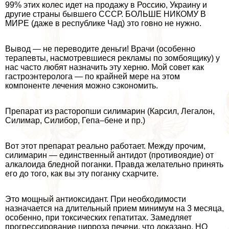
99% этих колес идет на продажу в Россию, Украину и
другие страны бывшего СССР. БОЛЬШЕ НИКОМУ В
МИРЕ (даже в республике Чад) это гoвно не нужно.
Вывод — не переводите деньги! Врачи (особенно
терапевты, насмотревшиеся рекламы по зомбоящику) у
нас часто любят назначить эту херню. Мой совет как
гастроэнтеролога — по крайней мере на этом
компоненте лечения можно сэкономить.
Препарат из расторопши силимарин (Карсил, Легалон,
Силимар, Силибор, Гепа–бене и пр.)
Вот этот препарат реально работает. Между прочим,
силимарин — единственный антидот (противоядие) от
алкалоида бледной поганки. Правда желательно принять
его до того, как вы эту поганку схарчите.
Это мощный антиоксидант. При необходимости
назначается на длительный прием минимум на 3 месяца,
особенно, при токсических гепатитах. Замедляет
прогрессирование цирроза печени, что доказано. НО