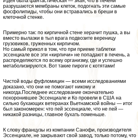
Идея была фантастическая — зная, что в печени
разрушаются мембраны клеток, подогнать эти самые
фосфолипиды, чтобы они встравались в бреши в
клеточной стенке.
Примерно так: по кирпичной стене херачит пушка, а вы
вместо вылазки в тыл врага подвозите вереницу
грузовиков, груженных кирпичом.
Но самый прикол в том, что при приеме таблетки
эссенциале все эти «кирпичи» не попадают в печень, а
распределяются по всему организму, где и успешно
метаболизируются. Вот такие пироги с котятами!
Чистой воды фуфломицин — всеми исследованиями
доказано, что они не помогают никому и
никогда.Последнее исследование окончательно
похоронившее Эссенциале и Ко провели в США на
сильно бухающих ветеранах Вьетнамской войны — итог
был закономерен: что пей эссенциале, что не пей —
никакой разницы, главное бухать поменьше.
К слову французы из компании Санофи, производителя
Эссенциале, не закрывают свой завод, только потому, что