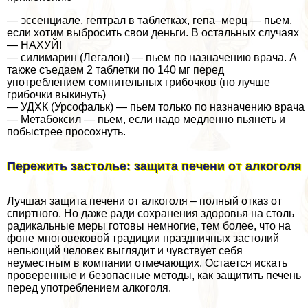
— эссенциале, гептрал в таблетках, гепа–мерц — пьем,
если хотим выбросить свои деньги. В остальных случаях
— НАХУЙ!
— силимарин (Легалон) — пьем по назначению врача. А
также съедаем 2 таблетки по 140 мг перед
употрeблением сомнительных грибочков (но лучше
грибочки выкинуть)
— УДХК (Урсофальк) — пьем только по назначению врача
— Метабоксил — пьем, если надо медленно пьянеть и
побыстрее просохнуть.
Пережить застолье: защита печени от алкоголя
Лучшая защита печени от алкоголя – полный отказ от
спиртного. Но даже ради сохранения здоровья на столь
радикальные меры готовы немногие, тем более, что на
фоне многовековой традиции праздничных застолий
непьющий человек выглядит и чувствует себя
неуместным в компании отмечающих. Остается искать
проверенные и безопасные методы, как защитить печень
перед употрeблением алкоголя.