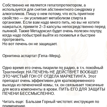
Собственно не является гепатопротектором, а
используется для снятия абстинентного синдрома у
алкоголиков. Пишу о нем потому, что есть приятное
свойство — он усиливает метаболизм спирта в
организме. Если вам надо много пить, но вы не хотите
нажраться, примите 2–3 капсулы непосредственно перед
пьянкой. Также Метадоксил будет очень полезен поутру,
когда надо побыстрей выйти из похмелья и быстрее
протрезветь.
Но вот печень он не защищает.
Орнитина аспартат (Гепа–Мерц).
Одно время его очень пиарили по радио, в т.ч. покойный
Трахтенберг. НА ПЕЧЕНЬ НЕ ДЕЙСТВУЕТ ВООБЩЕ!
ЭТО ЧИСТЫЙ ГОН ОТ ОТДЕЛА МАРКЕТИНГА. Этот
препарат очень эффективен для кратковременного
выхода из печеночной комы, т.к. он связывает токсичные
для мозга компоненты в крови. ПИТЬ ЕГО ДЛЯ ЗАЩИТЫ
ПЕЧЕНИ БЕССМЫСЛЕННО.
Читать еще: Бальзам Горный чистотел: инструкция по
применению