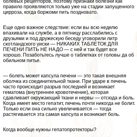
болевых рецепторов, поэтому признаки болезни как
правило проявляются только уже на стадии запущенного
цирроза, когда боржоми пить поздновато.
Еще одно важное следствие: если вы всю неделю
впахивали на службе, а в пятницу расслабились с
друзьями и под дружескую беседу уговорили литр
скотландского уиски — НИКАКИХ ТАБЛЕТОК ДЛЯ
ПЕЧЕНИ ПИТЬ НЕ НАДО — с ней и так будет все
хорошо. Позаботьтесь лучше о таблетках от головы да об
обильном питье.
— болеть может капсула печени — это такая внешняя
оболчка из соединительной ткани. При ударе в печень
часто происходит разрыв последней и возникает
гематома (внутреннее кровотечение), которая
сдавливает окружающий ткани и нервы — отсюда и боль.
Когда имеет место гепатит, печень почти никогда не болит.
Только если она сильно увеличивается — тогда
растягивается эта самая капсула и возникает боль.
Когда вообще нужны гепатопротекторы?