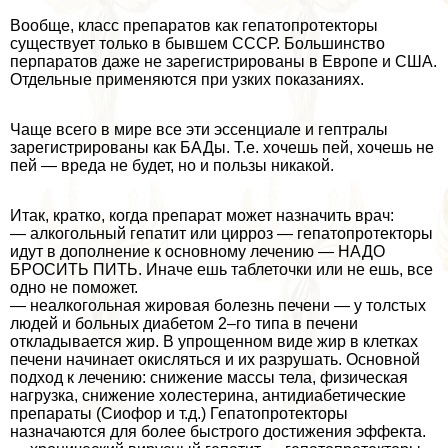
Вообще, класс препаратов как гепатопротекторы
существует только в бывшем СССР. Большинство
перпаратов даже не зарегистрированы в Европе и США.
Отдельные применяются при узких показаниях.
Чаще всего в мире все эти эссенциале и гептралы
зарегистрированы как БАДы. Т.е. хочешь пей, хочешь не
пей — вреда не будет, но и пользы никакой.
Итак, кратко, когда препарат может назначить врач:
— алкогольный гепатит или цирроз — гепатопротекторы
идут в дополнение к основному лечению — НАДО
БРОСИТЬ ПИТЬ. Иначе ешь таблеточки или не ешь, все
одно не поможет.
— неалкогольная жировая болезнь печени — у толстых
людей и больных диабетом 2–го типа в печени
откладывается жир. В упрощенном виде жир в клетках
печени начинает окисляться и их разрушать. Основной
подход к лечению: снижение массы тела, физическая
нагрузка, снижение холестерина, антидиабетические
препараты (Сиофор и т.д.) Гепатопротекторы
назначаются для более быстрого достижения эффекта.