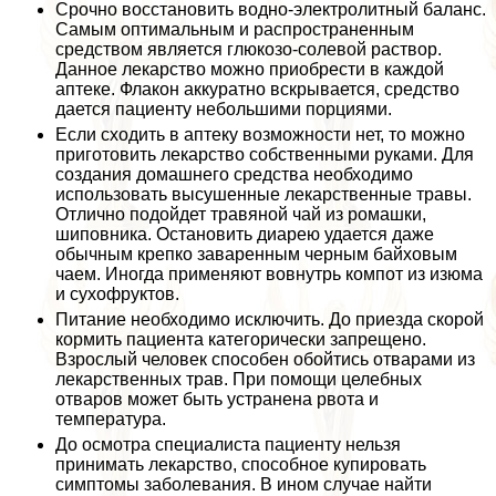
Срочно восстановить водно-электролитный баланс.
Самым оптимальным и распространенным
средством является глюкозо-солевой раствор.
Данное лекарство можно приобрести в каждой
аптеке. Флакон аккуратно вскрывается, средство
дается пациенту небольшими порциями.
Если сходить в аптеку возможности нет, то можно
приготовить лекарство собственными руками. Для
создания домашнего средства необходимо
использовать высушенные лекарственные травы.
Отлично подойдет травяной чай из ромашки,
шиповника. Остановить диарею удается даже
обычным крепко заваренным черным байховым
чаем. Иногда применяют вовнутрь компот из изюма
и сухофруктов.
Питание необходимо исключить. До приезда скорой
кормить пациента категорически запрещено.
Взрослый человек способен обойтись отварами из
лекарственных трав. При помощи целебных
отваров может быть устранена рвота и
температура.
До осмотра специалиста пациенту нельзя
принимать лекарство, способное купировать
симптомы заболевания. В ином случае найти