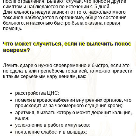
после отравления. Бывают случаи, что понос и другие
симптомы наблюдаются по истечении 4-5 дней.
Длительность недуга зависит от того, насколько много
токсинов наблюдается в организме, общего состояния
больного, и насколько быстро была оказана первая
помощь.
Что может случиться, если не вылечить понос
вовремя?
Лечить диарею нужно своевременно и быстро, если это
не сделать или пренебречь терапией, то можно привести
к таким серьезным нарушениям, как:
расстройства ЦНС;
помехи в кровоснабжении внутренних органов, что
происходит из-за чрезмерного сгущения крови;
аритмия, вызвать которую может дефицит кальция,
калия;
усложнение в работе импульсов;
появление слабости в мышцах;