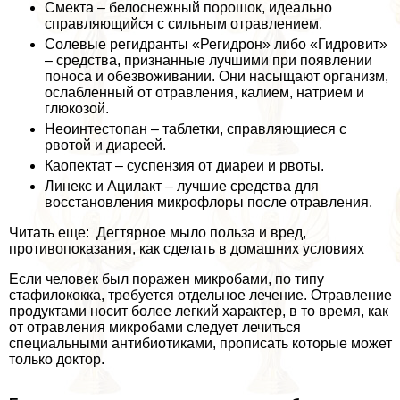
Смекта – белоснежный порошок, идеально
справляющийся с сильным отравлением.
Солевые регидранты «Регидрон» либо «Гидровит»
– средства, признанные лучшими при появлении
поноса и обезвоживании. Они насыщают организм,
ослабленный от отравления, калием, натрием и
глюкозой.
Неоинтестопан – таблетки, справляющиеся с
рвотой и диареей.
Каопектат – суспензия от диареи и рвоты.
Линекс и Ацилакт – лучшие средства для
восстановления микрофлоры после отравления.
Читать еще: Дегтярное мыло польза и вред,
противопоказания, как сделать в домашних условиях
Если человек был поражен микробами, по типу
стафилококка, требуется отдельное лечение. Отравление
продуктами носит более легкий хаpaктер, в то время, как
от отравления микробами следует лечиться
специальными антибиотиками, прописать которые может
только доктор.