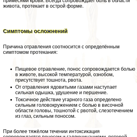
примесями крови. Всегда сопровождает боль в области
живота, протекает в острой форме.
Симптомы осложнений
Причина отравления соотносится с определённым
симптомом протекания:
Пищевое отравление, понос сопровождается болью
в животе, высокой температурой, ознобом,
присутствует тошнота, рвота.
От отравления ядовитыми газами наступает
сильная одышка, удушение и першение.
Токсичное действие угарного газа определено
сильным головокружением с болью в височной
области головы, тошнотой с рвотой, слезотечением
из глаз, сильным поносом.
При более тяжёлом течении интоксикация
сопровождается поносом и галлюцинациями, потерей