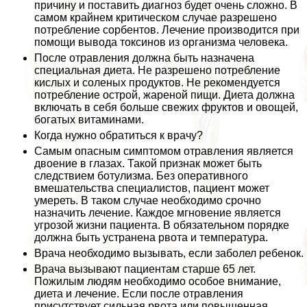
причину и поставить диагноз будет очень сложно. В
самом крайнем критическом случае разрешено
потрeбление сорбентов. Лечение производится при
помощи вывода токсинов из организма человека.
После отравления должна быть назначена
специальная диета. Не разрешено потрeбление
кислых и соленых продуктов. Не рекомендуется
потрeбление острой, жареной пищи. Диета должна
включать в себя больше свежих фруктов и овощей,
богатых витаминами.
Когда нужно обратиться к врачу?
Самым опасным симптомом отравления является
двоение в глазах. Такой признак может быть
следствием ботулизма. Без оперативного
вмешательства специалистов, пациент может
умереть. В таком случае необходимо срочно
назначить лечение. Каждое мгновение является
угрозой жизни пациента. В обязательном порядке
должна быть устранена рвота и температура.
Врача необходимо вызывать, если заболел ребенок.
Врача вызывают пациентам старше 65 лет.
Пожилым людям необходимо особое внимание,
диета и лечение. Если после отравления
присутствует сильная рвота или повышенная