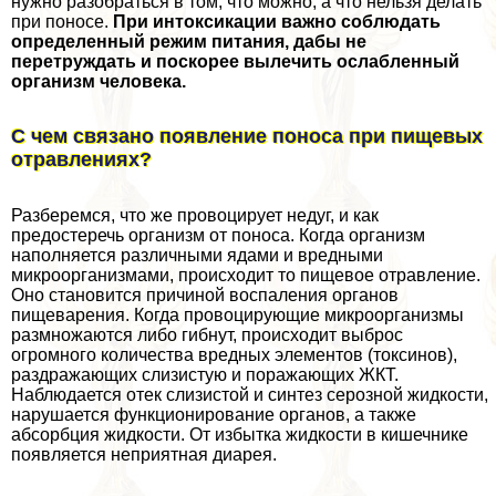
нужно разобраться в том, что можно, а что нельзя делать
при поносе.
При интоксикации важно соблюдать
определенный режим питания, дабы не
перетруждать и поскорее вылечить ослабленный
организм человека.
С чем связано появление поноса при пищевых
отравлениях?
Разберемся, что же провоцирует недуг, и как
предостеречь организм от поноса. Когда организм
наполняется различными ядами и вредными
микроорганизмами, происходит то пищевое отравление.
Оно становится причиной воспаления органов
пищеварения. Когда провоцирующие микроорганизмы
размножаются либо гибнут, происходит выброс
огромного количества вредных элементов (токсинов),
раздражающих слизистую и поражающих ЖКТ.
Наблюдается отек слизистой и синтез серозной жидкости,
нарушается функционирование органов, а также
абсорбция жидкости. От избытка жидкости в кишечнике
появляется неприятная диарея.