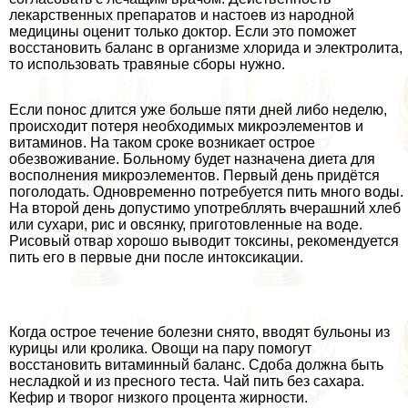
лекарственных препаратов и настоев из народной
медицины оценит только доктор. Если это поможет
восстановить баланс в организме хлорида и электролита,
то использовать травяные сборы нужно.
Если понос длится уже больше пяти дней либо неделю,
происходит потеря необходимых микроэлементов и
витаминов. На таком сроке возникает острое
обезвоживание. Больному будет назначена диета для
восполнения микроэлементов. Первый день придётся
поголодать. Одновременно потребуется пить много воды.
На второй день допустимо употрeбллять вчерашний хлеб
или сухари, рис и овсянку, приготовленные на воде.
Рисовый отвар хорошо выводит токсины, рекомендуется
пить его в первые дни после интоксикации.
Когда острое течение болезни снято, вводят бульоны из
курицы или кролика. Овощи на пару помогут
восстановить витаминный баланс. Сдоба должна быть
несладкой и из пресного теста. Чай пить без сахара.
Кефир и творог низкого процента жирности.