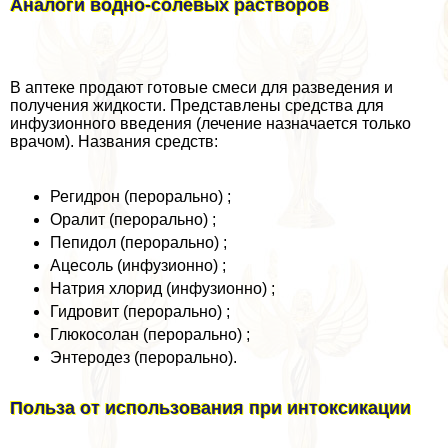
Аналоги водно-солевых растворов
В аптеке продают готовые смеси для разведения и
получения жидкости. Представлены средства для
инфузионного введения (лечение назначается только
врачом). Названия средств:
Регидрон (перopaльно) ;
Оралит (перopaльно) ;
Пепидол (перopaльно) ;
Ацесоль (инфузионно) ;
Натрия хлорид (инфузионно) ;
Гидровит (перopaльно) ;
Глюкосолан (перopaльно) ;
Энтеродез (перopaльно).
Польза от использования при интоксикации