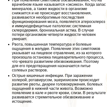
При появлении симптомов обезвоживания, что на
врачебном языке называется «эксикоз». Когда запас
минералов, а также жидкости в организме
снижается и не происходит восстановления,
развиваются необратимые последствия
функционирования мозга, появляется атеросклероз
и иммунодефицитные патологии: системная
склеродермия, бронхиальная астма. В случае
потери организмом четверти жидкости человек
умирает.
Рвота, повышенная температура и болевые
ощущения в желудке. Появление этих симптомов
указывает на пищевое отравление, из-за которого
произошла остановка пищеварительного процесса,
что чревато развитием обезвоживания. Поэтому
для его предотвращения назначается питье
солевых растворов.
Острые кишечные инфекции. При заражении
холерой, ротавирусом, эшерихиозом происходит
развитие рвоты, диареи головокружения, болевых
ощущений в нижней части живота. Возможно
появление в кале и рвоте крови, слизи. В результате
развивается стремительное обезвоживание и
истощение.