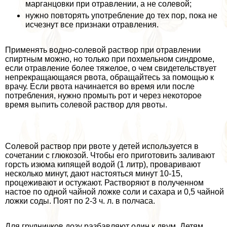
марганцовки при отравлении, а не солевой;
нужно повторять употрeбление до тех пор, пока не
исчезнут все признаки отравления.
Применять водно-солевой раствор при отравлении
спиртным можно, но только при похмельном синдроме,
если отравление более тяжелое, о чем свидетельствует
непрекращающаяся рвота, обращайтесь за помощью к
врачу. Если рвота начинается во время или после
потрeбления, нужно промыть рот и через некоторое
время выпить солевой раствор для рвоты.
Солевой раствор при рвоте у детей используется в
сочетании с глюкозой. Чтобы его приготовить заливают
горсть изюма кипящей водой (1 литр), проваривают
несколько минут, дают настояться минут 10-15,
процеживают и остужают. Растворяют в полученном
настое по одной чайной ложке соли и сахара и 0,5 чайной
ложки соды. Поят по 2-3 ч. л. в полчаса.
Для грудничков дозу разбавляют один к двум. Детям