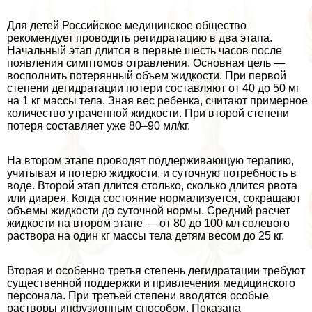
Для детей Российское медицинское общество
рекомендует проводить регидратацию в два этапа.
Начальный этап длится в первые шесть часов после
появления симптомов отравления. Основная цель —
восполнить потерянный объем жидкости. При первой
степени дегидратации потери составляют от 40 до 50 мг
на 1 кг массы тела. Зная вес ребенка, считают примерное
количество утраченной жидкости. При второй степени
потеря составляет уже 80–90 мл/кг.
На втором этапе проводят поддерживающую терапию,
учитывая и потерю жидкости, и суточную потребность в
воде. Второй этап длится столько, сколько длится рвота
или диарея. Когда состояние нормализуется, сокращают
объемы жидкости до суточной нормы. Средний расчет
жидкости на втором этапе — от 80 до 100 мл солевого
раствора на один кг массы тела детям весом до 25 кг.
Вторая и особенно третья степень дегидратации требуют
существенной поддержки и привлечения медицинского
персонала. При третьей степени вводятся особые
растворы инфузионным способом. Показана