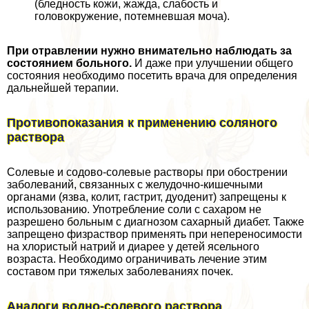
(бледность кожи, жажда, слабость и
головокружение, потемневшая моча).
При отравлении нужно внимательно наблюдать за
состоянием больного.
И даже при улучшении общего
состояния необходимо посетить врача для определения
дальнейшей терапии.
Противопоказания к применению соляного
раствора
Солевые и содово-солевые растворы при обострении
заболеваний, связанных с желудочно-кишечными
органами (язва, колит, гастрит, дуоденит) запрещены к
использованию. Употрeбление соли с сахаром не
разрешено больным с диагнозом сахарный диабет. Также
запрещено физраствор применять при непереносимости
на хлористый натрий и диарее у детей ясельного
возраста. Необходимо ограничивать лечение этим
составом при тяжелых заболеваниях почек.
Аналоги водно-солевого раствора