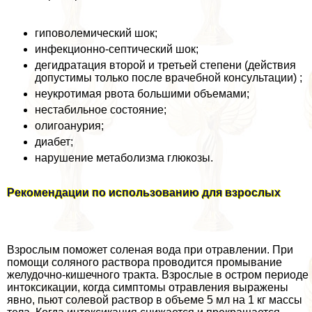
гиповолемический шок;
инфекционно-септический шок;
дегидратация второй и третьей степени (действия
допустимы только после врачебной консультации) ;
неукротимая рвота большими объемами;
нестабильное состояние;
олигоанурия;
диабет;
нарушение метаболизма глюкозы.
Рекомендации по использованию для взрослых
Взрослым поможет соленая вода при отравлении. При
помощи соляного раствора проводится промывание
желудочно-кишечного тpaкта. Взрослые в остром периоде
интоксикации, когда симптомы отравления выражены
явно, пьют солевой раствор в объеме 5 мл на 1 кг массы