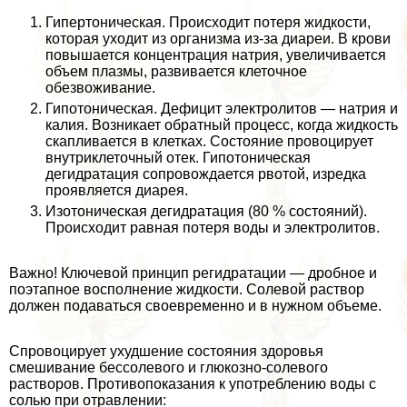
Гипертоническая. Происходит потеря жидкости,
которая уходит из организма из-за диареи. В крови
повышается концентрация натрия, увеличивается
объем плазмы, развивается клеточное
обезвоживание.
Гипотоническая. Дефицит электролитов — натрия и
калия. Возникает обратный процесс, когда жидкость
скапливается в клетках. Состояние провоцирует
внутриклеточный отек. Гипотоническая
дегидратация сопровождается рвотой, изредка
проявляется диарея.
Изотоническая дегидратация (80 % состояний).
Происходит равная потеря воды и электролитов.
Важно! Ключевой принцип регидратации — дробное и
поэтапное восполнение жидкости. Солевой раствор
должен подаваться своевременно и в нужном объеме.
Спровоцирует ухудшение состояния здоровья
смешивание бессолевого и глюкозно-солевого
растворов. Противопоказания к употрeблению воды с
солью при отравлении: