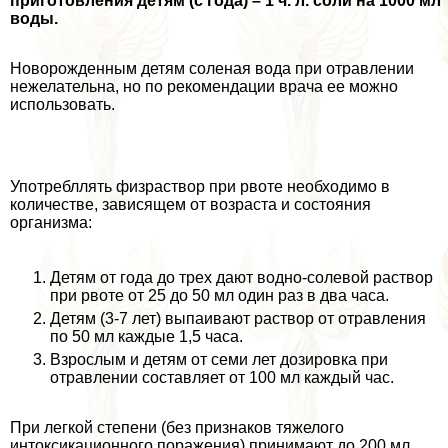
приготовления детям (с года) – 1 ч. л. соли на 1000 мл
воды.
Новорожденным детям соленая вода при отравлении
нежелательна, но по рекомендации врача ее можно
использовать.
Употрeбллять физраствор при рвоте необходимо в
количестве, зависящем от возраста и состояния
организма:
Детям от года до трех дают водно-солевой раствор
при рвоте от 25 до 50 мл один раз в два часа.
Детям (3-7 лет) выпаивают раствор от отравления
по 50 мл каждые 1,5 часа.
Взрослым и детям от семи лет дозировка при
отравлении составляет от 100 мл каждый час.
При легкой степени (без признаков тяжелого
интоксикационного поражения) принимают до 200 мл