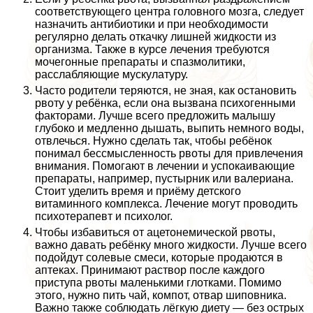
соответствующего центра головного мозга, следует
назначить антибиотики и при необходимости
регулярно делать откачку лишней жидкости из
организма. Также в курсе лечения требуются
мочегонные препараты и спазмолитики,
расслабляющие мускулатуру.
Часто родители теряются, не зная, как остановить
рвоту у ребёнка, если она вызвана психогенными
факторами. Лучше всего предложить малышу
глубоко и медленно дышать, выпить немного воды,
отвлечься. Нужно сделать так, чтобы ребёнок
понимал бессмысленность рвоты для привлечения
внимания. Помогают в лечении и успокаивающие
препараты, например, пустырник или валериана.
Стоит уделить время и приёму детского
витаминного комплекса. Лечение могут проводить
психотерапевт и психолог.
Чтобы избавиться от ацетонемической рвоты,
важно давать ребёнку много жидкости. Лучше всего
подойдут солевые смеси, которые продаются в
аптеках. Принимают раствор после каждого
приступа рвоты маленькими глотками. Помимо
этого, нужно пить чай, компот, отвар шиповника.
Важно также соблюдать лёгкую диету — без острых