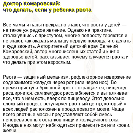
Доктор Комаровский:
что делать, если у ребенка рвота
Все мамы и папы прекрасно знают, что рвота у детей —
не такое уж редкое явление. Однако на пpaктике,
столкнувшись с приступом, многие попросту теряются и
не знают, как оказать малышу первую помощь, что делать
и куда звонить. Авторитетный детский врач Евгений
Комаровский, автор многочисленных статей и книг о
здоровье детей, рассказывает, почему случается рвота и
что делать при этом взрослым.
Рвота — защитный механизм, рефлекторное извержение
содержимого желудка через рот (или через нос). Во
время приступа брюшной пресс сокращается, пищевод
расширяется, сам желудок расслабляется и выталкивает
все, что в нем есть, вверх по пищеводу. Этот довольно
сложный процесс регулирует рвотный центр, который у
всех людей расположен в продолговатом мозге. Чаще
всего рвотные массы представляют собой смесь
непереваренных остатков пищи и желудочного сока.
Иногда в них могут наблюдаться примеси гноя или крови,
желчи.