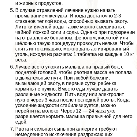
и жирных продуктов.
В случае отравлений лечение нужно начать
промыванием желудка. Иногда достаточно 2-3
стаканов тёплой воды, способных вызвать рвоту.
Литр кипячёной воды также можно смешивать с
чайной ложкой соли и соды. Однако при подозрении
на отравление бензином, фенолом, кислотой или
щёлочью такую процедуру проводить нельзя. Чтобы
снять интоксикацию, можно дать активированный
уголь, исходя из расчета: 1 таблетка на каждые 10 кг
веса.
Лучше всего уложить малыша на правый бок, с
поднятой головой, чтобы рвотная масса не попала
в дыхательные пути. При любой болезни,
вызывающей рвоту, в первые сутки ребёнка
кормить не нужно. Вместо еды лучше давать
различные жидкости. Пить воду или электролит
нужно через 3 часа после последней рвоты. Когда
усвоение жидкости стабилизируется, можно
перейти на молоко. Через 12 — 24 часа уже
разрешается кормить малыша привычной для него
едой.
Рвота и сильная сыпь при аллергии требуют
немедленного исключения раздражающих