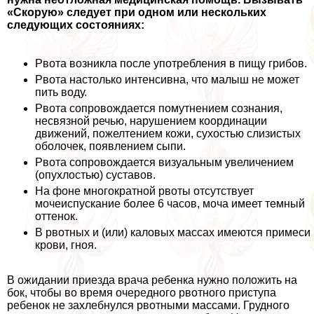
«Скорую» следует при одном или нескольких
следующих состояниях:
Рвота возникла после употрeбления в пищу грибов.
Рвота настолько интенсивна, что малыш не может
пить воду.
Рвота сопровождается помутнением сознания,
несвязной речью, нарушением координации
движений, пожелтением кожи, сухостью слизистых
оболочек, появлением сыпи.
Рвота сопровождается визуальным увеличением
(опухлостью) суставов.
На фоне многократной рвоты отсутствует
мочеиспускание более 6 часов, моча имеет темный
оттенок.
В рвотных и (или) каловых массах имеются примеси
крови, гноя.
В ожидании приезда врача ребенка нужно положить на
бок, чтобы во время очередного рвотного приступа
ребенок не захлебнулся рвотными массами. Грудного