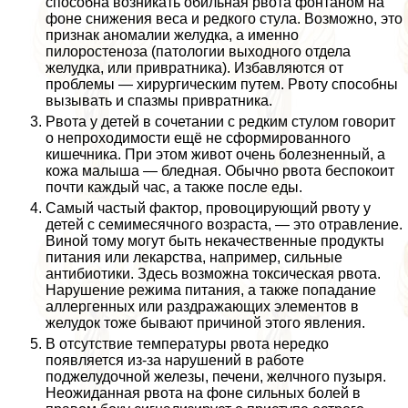
способна возникать обильная рвота фонтаном на
фоне снижения веса и редкого стула. Возможно, это
признак аномалии желудка, а именно
пилоростеноза (патологии выходного отдела
желудка, или привратника). Избавляются от
проблемы — хирургическим путем. Рвоту способны
вызывать и спазмы привратника.
Рвота у детей в сочетании с редким стулом говорит
о непроходимости ещё не сформированного
кишечника. При этом живот очень болезненный, а
кожа малыша — бледная. Обычно рвота беспокоит
почти каждый час, а также после еды.
Самый частый фактор, провоцирующий рвоту у
детей с семимecячного возраста, — это отравление.
Виной тому могут быть некачественные продукты
питания или лекарства, например, сильные
антибиотики. Здесь возможна токсическая рвота.
Нарушение режима питания, а также попадание
аллергенных или раздражающих элементов в
желудок тоже бывают причиной этого явления.
В отсутствие температуры рвота нередко
появляется из-за нарушений в работе
поджелудочной железы, печени, желчного пузыря.
Неожиданная рвота на фоне сильных болей в