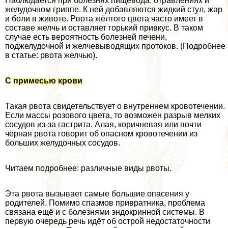
Наблюдается при болезнях пищевода, отравлениях и
желудочном гриппе. К ней добавляются жидкий стул, жар
и боли в животе. Рвота жёлтого цвета часто имеет в
составе желчь и оставляет горький привкус. В таком
случае есть вероятность болезней печени,
поджелудочной и желчевыводящих протоков. (Подробнее
в статье: рвота желчью).
С примесью крови
Такая рвота свидетельствует о внутреннем кровотечении.
Если массы розового цвета, то возможен разрыв мелких
сосудов из-за гастрита. Алая, коричневая или почти
чёрная рвота говорит об опасном кровотечении из
больших желудочных сосудов.
Читаем подробнее: различные виды рвоты.
Эта рвота вызывает самые большие опасения у
родителей. Помимо спазмов привратника, проблема
связана ещё и с болезнями эндокринной системы. В
первую очередь речь идёт об острой недостаточности