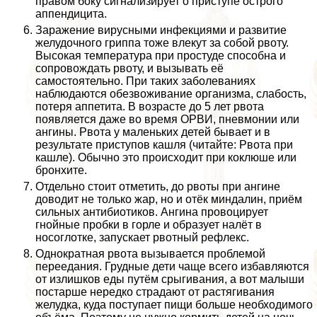
правом боку сигнализирует о приступе острого
аппендицита.
Заражение вирусными инфекциями и развитие
желудочного гриппа тоже влекут за собой рвоту.
Высокая температура при простуде способна и
сопровождать рвоту, и вызывать её
самостоятельно. При таких заболеваниях
наблюдаются обезвоживание организма, слабость,
потеря аппетита. В возрасте до 5 лет рвота
появляется даже во время ОРВИ, пневмонии или
ангины. Рвота у маленьких детей бывает и в
результате приступов кашля (читайте: Рвота при
кашле). Обычно это происходит при коклюше или
бронхите.
Отдельно стоит отметить, до рвоты при ангине
доводит не только жар, но и отёк миндалин, приём
сильных антибиотиков. Ангина провоцирует
гнойные пробки в горле и образует налёт в
носоглотке, запускает рвотный рефлекс.
Однократная рвота вызывается проблемой
переедания. Грудные дети чаще всего избавляются
от излишков еды путём срыгивания, а вот малыши
постарше нередко страдают от растягивания
желудка, куда поступает пищи больше необходимого