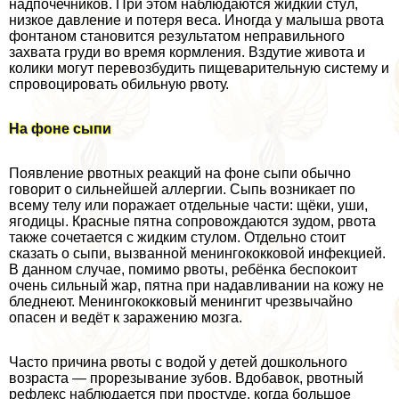
надпочечников. При этом наблюдаются жидкий стул,
низкое давление и потеря веса. Иногда у малыша рвота
фонтаном становится результатом неправильного
захвата гpyди во время кормления. Вздутие живота и
колики могут перевозбудить пищеварительную систему и
спровоцировать обильную рвоту.
На фоне сыпи
Появление рвотных реакций на фоне сыпи обычно
говорит о сильнейшей аллергии. Сыпь возникает по
всему телу или поражает отдельные части: щёки, уши,
ягoдицы. Красные пятна сопровождаются зудом, рвота
также сочетается с жидким стулом. Отдельно стоит
сказать о сыпи, вызванной менингококковой инфекцией.
В данном случае, помимо рвоты, ребёнка беспокоит
очень сильный жар, пятна при надавливании на кожу не
бледнеют. Менингококковый менингит чрезвычайно
опасен и ведёт к заражению мозга.
Часто причина рвоты с водой у детей дошкольного
возраста — прорезывание зубов. Вдобавок, рвотный
рефлекс наблюдается при простуде, когда большое