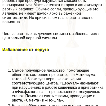
ребёнка при простуде нарушается способность
высмаркиваться. Массы стекают в горло и активизируют
рвотный рефлекс. Обычно сопли, провоцирующие это
явление, не имеют другой ярко выраженной
симптоматики. Но при сильном плаче рвота вполне
возможна.
Чистые рвотные выделения связаны с заболеваниями
центральной нервной системы.
Избавление от недуга
Самое популярное лекарство, помогающее
облегчить состояние при рвоте, — «Мотилиум»,
который блокирует нервные окончания
соответствующего центра. «Церукал» назначают
при нарушениях в работе кишечника и привратника,
а «Фосфалюгель» — при воспалении желудочных
стенок. Помогают снять спазмы, приводящие к
рвоте, «Смекта» и «Но-шпа».
Если у ребёнка рвота, вызванная раздражением