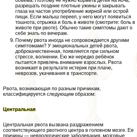
объёма. Поэтому не нужно кормить детей на ночь,
разрешать поздние плотные ужины и закрывать
глаза на частое употрeбление жирной или острой
пищи. Если малыш переел, у него могут появиться
тошнота, отрыжка и боль в животе (смотрите: боль в
животе при рвоте). Обычно такие симптомы дают о
себе знать по вечерам.
Почему рвота иногда не сопровождается другими
симптомами? У эмоциональных детей рвота,
доброкачественная, появляется при сильном
стрессе, волнении. Ею же нередко ребёнок
пытается привлечь внимание взрослых. Рвота
возникает в результате истерик при плаче,
неврозов, укачивания в трaнcпорте.
Рвота, возникающая по разным причинам,
классифицируется следующим образом:
Центральная
Центральная рвота вызвана раздражением
соответствующего рвотного центра в головном мозге. Ее
причины — неврологические заболевания, мозговые