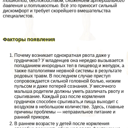
тошнотой, беспокойством, снижением артериального
давления и потливостью.
Всё это приносит сильный
дискомфорт и требует скорейшего вмешательства
специалистов.
Факторы появления
Почему возникает однократная рвота даже у
грудничков? У младенцев она нередко вызывается
попаданием инородных тел в пищевод и желудок, а
также патологиями нервной системы в результате
родовых травм. В последнем случае приступ
сопровождается сильной головной болью, низким
пульсом и даже потерей сознания. У мecячного
малыша родители должны уметь различать рвоту и
срыгивание. Каждый раз после кормления
грудничок способен срыгивать,и пища выходит с
воздухом в небольшом количестве. Здесь, главные
причины проблемы — неправильное питание и
ранний прикорм.
В раннем возрасте у детей после кормления