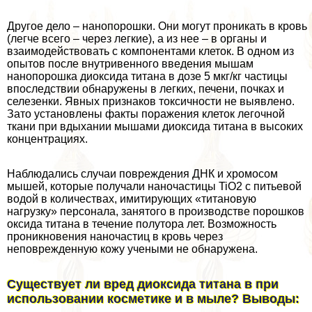
Другое дело – нанопорошки. Они могут проникать в кровь
(легче всего – через легкие), а из нее – в органы и
взаимодействовать с компонентами клеток. В одном из
опытов после внутривенного введения мышам
нанопорошка диоксида титана в дозе 5 мкг/кг частицы
впоследствии обнаружены в легких, печени, почках и
селезенки. Явных признаков токсичности не выявлено.
Зато установлены факты поражения клеток легочной
ткани при вдыхании мышами диоксида титана в высоких
концентрациях.
Наблюдались случаи повреждения ДНК и хромосом
мышей, которые получали наночастицы TiO2 с питьевой
водой в количествах, имитирующих «титановую
нагрузку» персонала, занятого в производстве порошков
оксида титана в течение полутора лет. Возможность
проникновения наночастиц в кровь через
неповрежденную кожу учеными не обнаружена.
Существует ли вред диоксида титана в при
использовании косметике и в мыле? Выводы: