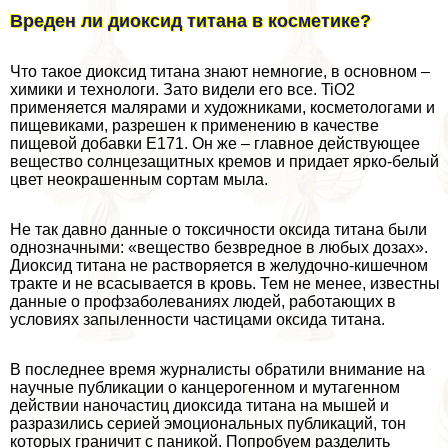
Вреден ли диоксид титана в косметике?
Что такое диоксид титана знают немногие, в основном –
химики и технологи. Зато видели его все. TiO2
применяется малярами и художниками, косметологами и
пищевиками, разрешен к применению в качестве
пищевой добавки E171. Он же – главное действующее
вещество солнцезащитных кремов и придает ярко-белый
цвет неокрашенным сортам мыла.
Не так давно данные о токсичности оксида титана были
однозначными: «вещество безвредное в любых дозах».
Диоксид титана не растворяется в желудочно-кишечном
тpaкте и не всасывается в кровь. Тем не менее, известны
данные о профзаболеваниях людей, работающих в
условиях запыленности частицами оксида титана.
В последнее время журналисты обратили внимание на
научные публикации о канцерогенном и мутагенном
действии наночастиц диоксида титана на мышей и
разразились серией эмоциональных публикаций, тон
которых граничит с паникой. Попробуем разделить