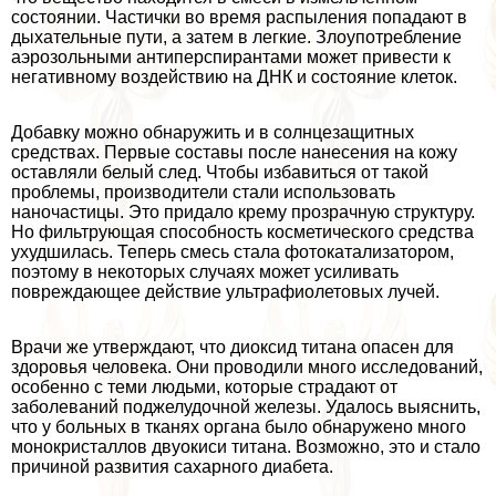
состоянии. Частички во время распыления попадают в
дыхательные пути, а затем в легкие. Злоупотрeбление
аэрозольными антиперспирантами может привести к
негативному воздействию на ДНК и состояние клеток.
Добавку можно обнаружить и в солнцезащитных
средствах. Первые составы после нанесения на кожу
оставляли белый след. Чтобы избавиться от такой
проблемы, производители стали использовать
наночастицы. Это придало крему прозрачную структуру.
Но фильтрующая способность косметического средства
ухудшилась. Теперь смесь стала фотокатализатором,
поэтому в некоторых случаях может усиливать
повреждающее действие ультрафиолетовых лучей.
Врачи же утверждают, что диоксид титана опасен для
здоровья человека. Они проводили много исследований,
особенно с теми людьми, которые страдают от
заболеваний поджелудочной железы. Удалось выяснить,
что у больных в тканях органа было обнаружено много
монокристаллов двуокиси титана. Возможно, это и стало
причиной развития сахарного диабета.