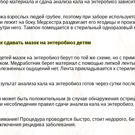
бор материала и сдача анализа кала на энтеробиоз зависит
жа взрослых людей грубее, поэтому при заборе использует
и лежит на боку. Медсестра раздвигает его ягoдицы и произ
утри него. Тампон помещается в стерильный одноразовый 
к сдавать мaзoк на энтеробиоз детям
детей мaзoк на энтеробиоз берут по той же схеме, но с пр
ком. Медработник берет материал с помощью липкой ленты.
лезненных ощущений нет. Лента прикладывается к стерилиз
зультат анализа кала на энтеробиоз готов через сутки после
 может быть положительным (в случае обнаружения остриц
и несоблюдении правил сдачи анализа кала на энтеробиоз.
имание! Процедypa проводится быстро, стоит недорого, бе
ключения рецидива заболевания.