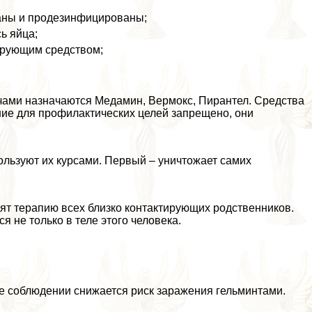
раны и продезинфицированы;
ь яйца;
ирующим средством;
ачами назначаются Медамин, Вермокс, Пирантел. Средства
ние для профилактических целей запрещено, они
ользуют их курсами. Первый – уничтожает самих
ят терапию всех близко контактирующих родственников.
 не только в теле этого человека.
е соблюдении снижается риск заражения гельминтами.