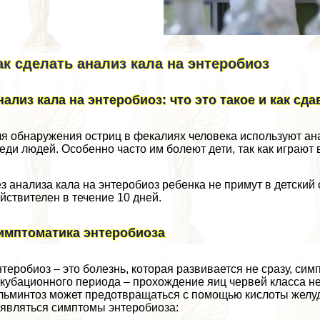
ак сделать анализ кала на энтеробиоз
нализ кала на энтеробиоз: что это такое и как сда
я обнаружения остриц в фекалиях человека используют ан
еди людей. Особенно часто им болеют дети, так как играют
з анализа кала на энтеробиоз ребенка не примут в детский 
йствителен в течение 10 дней.
имптоматика энтеробиоза
теробиоз – это болезнь, которая развивается не сразу, си
кубационного периода – прохождение яиц червей класса не
льминтоз может предотвращаться с помощью кислоты желуд
являться симптомы энтеробиоза: