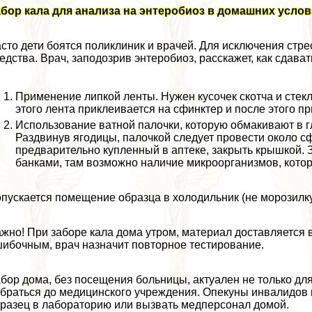
бор кала для анализа на энтеробиоз в домашних усло
сто дети боятся поликлиник и врачей. Для исключения стр
едства. Врач, заподозрив энтеробиоз, расскажет, как сдават
Применение липкой ленты. Нужен кусочек скотча и стек
этого лента приклеивается на сфинктер и после этого пр
Использование ватной палочки, которую обмакивают в г
Раздвинув ягoдицы, палочкой следует провести около с
предварительно купленный в аптеке, закрыть крышкой
банками, там возможно наличие микроорганизмов, котор
пускается помещение образца в холодильник (не морозилку)
жно! При заборе кала дома утром, материал доставляется 
ибочным, врач назначит повторное тестирование.
бор дома, без посещения больницы, актуален не только для
браться до медицинского учреждения. Опекуны инвалидов 
разец в лабораторию или вызвать медперсонал домой.