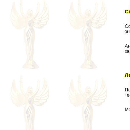
С
Со
эн
Ан
за
Л
Пе
те
Ме