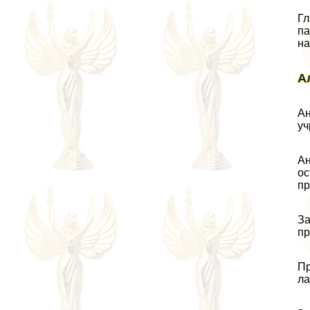
Гл
па
на
А
Ан
уч
Ан
ос
пр
За
пр
Пр
ла