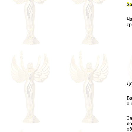
За
Ча
ср
До
Ва
ош
За
до
об