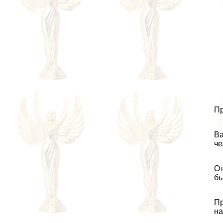
Пр
Ва
че
От
бы
Пр
на