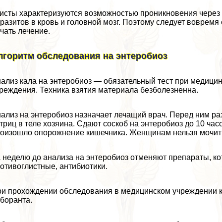
исты хаpaктеризуются возможностью проникновения через 
разитов в кровь и головной мозг. Поэтому следует вовремя 
чать лечение.
лгоритм обследования на энтеробиоз
ализ кала на энтеробиоз — обязательный тест при медици
реждения. Техника взятия материала безболезненна.
ализ на энтеробиоз назначает лечащий врач. Перед ним раз
триц в теле хозяина. Сдают соскоб на энтеробиоз до 10 час
оизошло oпopoжнение кишечника. Женщинам нельзя мочитьс
 неделю до анализа на энтеробиоз отменяют препараты, ко
отивоглистные, антибиотики.
и прохождении обследования в медицинском учреждении ко
боранта.