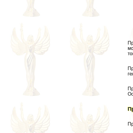
Пр
мо
то
Пр
ге
Пр
Ос
П
Пр