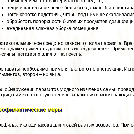
применением антибактериальных средств;
вещи и пастельное белье больного должны быть пости
ногти коротко подстричь, чтобы под ними не скапливалис
обработать поверхности бытовых предметов дезинфиц
ежедневная влажная уборка помещения.
отивогельминтное средство зависит от вида паразита. Вр
жно даже применять детям, но в иной дозировке. Примене
ксичны, негативно влияют на печень.
епараты необходимо применять строго по инструкции. Исп
льминтов, второй – их яйца.
и обнаружении паразитов у одного из члeнов семьи провод
трицы имеют высокую степень заражения и могут находиться
рофилактические меры
офилактика одинакова для людей разных возрастов. При е