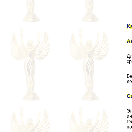
К
А
Дл
ср
Бе
де
С
Эн
ин
ге
по