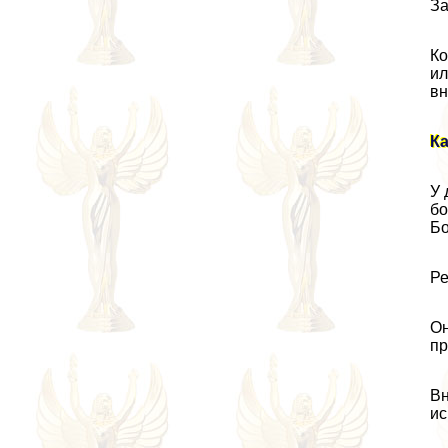
За
Ко
ил
вн
Ка
У 
бо
Бо
Ре
Он
пр
Вн
ис