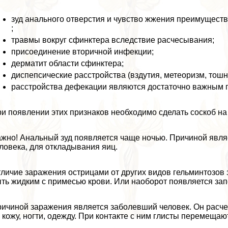
зуд aнaльного отверстия и чувство жжения преимуществ
;
травмы вокруг сфинктера вследствие расчесывания;
присоединение вторичной инфекции;
дерматит области сфинктера;
диспепсические расстройства (вздутия, метеоризм, тошно
расстройства дефекации являются достаточно важным по
и появлении этих признаков необходимо сделать соскоб на
жно! Анальный зуд появляется чаще ночью. Причиной явля
ловека, для откладывания яиц.
личие заражения острицами от других видов гельминтозов
ть жидким с примесью крови. Или наоборот появляется зап
ичиной заражения является заболевший человек. Он расче
 кожу, ногти, одежду. При контакте с ним глисты перемещаю