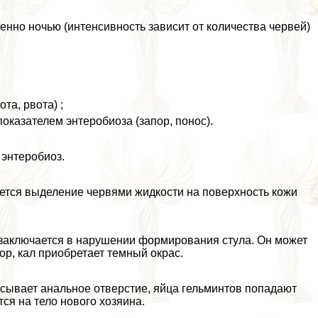
енно ночью (интенсивность зависит от количества червей)
та, рвота) ;
казателем энтеробиоза (запор, понос).
 энтеробиоз.
ется выделение червями жидкости на поверхность кожи
 заключается в нарушении формирования стула. Он может
ор, кал приобретает темный окрас.
сывает aнaльное отверстие, яйца гельминтов попадают
тся на тело нового хозяина.