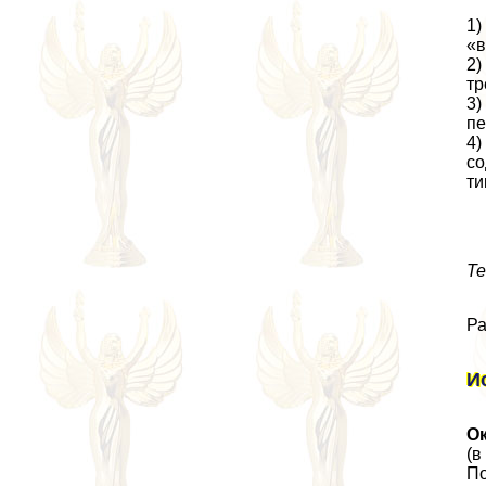
1)
«в
2)
тр
3)
пе
4)
со
ти
Те
Ра
И
О
(в
По