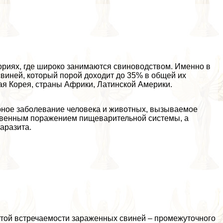
риях, где широко занимаются свиноводством. Именно в
виней, который порой доходит до 35% в общей их
ная Корея, страны Африки, Латинской Америки.
рное заболевание человека и животных, вызываемое
венным поражением пищеварительной системы, а
аразита.
отой встречаемости зараженных свиней – промежуточного