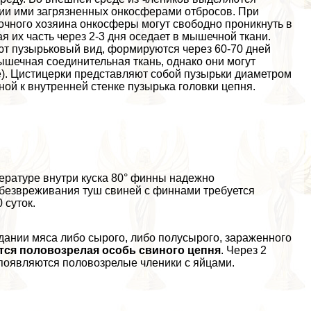
ии ими загрязненных онкосферами отбросов. При
очного хозяина онкосферы могут свободно проникнуть в
я их часть через 2-3 дня оседает в мышечной ткани.
ют пузырьковый вид, формируются через 60-70 дней
шечная соединительная ткань, однако они могут
зе). Цистицерки представляют собой пузырьки диаметром
ной к внутренней стенке пузырька головки цепня.
ературе внутри куска 80° финны надежно
обезвреживания туш свиней с финнами требуется
 суток.
дании мяса либо сырого, либо полусырого, зараженного
ется пoлoвoзрелая особь свиного цепня
. Через 2
 появляются пoлoвoзрелые члeники с яйцами.