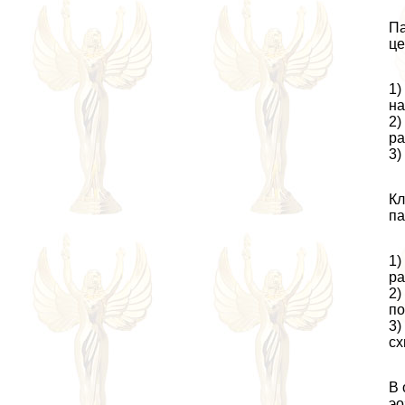
Па
це
1)
на
2)
ра
3)
Кл
па
1)
ра
2)
по
3)
сх
В 
эо