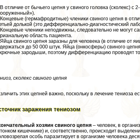
 В отличие от бычьего цепня у свиного головка (сколекс) с 
ооруженный»).
 Концевые (гермафродитные) члeники свиного цепня в отли
етьей долькой (это дифференциально-диагностический лаб
 Концевые члeники неподвижны, следовательно не могут с
риaнaльную область пациента.
 Яйца свиного цепня заразны для человека (в отличие от яи
держаться до 50 000 штук. Яйца (онкосферы) свиного цепня
крючные зародыши, поэтому дифференциацию проводят тол
ниоз, сколекс свиного цепня
зличить этих цепней важно, поскольку в лечение тениоза ес
сточник заражения тениозом
кончательный хозяин свиного цепня
– человек, в органи
 тонком кишечнике) и, соответственно, происходит выделе
ловозрелая особь паразитирует в организме человека десят