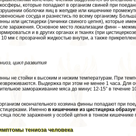
косферы, которые попадают в организм свиней при поедан
зрушении оболочки яиц в желудке или кишечнике промежут
овеносные сосуда и разнестись по всему организму. Больша
нны или цистицерки (личинки свиного цепня), которые име
сле заражения. Основное место локализации финн – межмы
рмироваться и в других органах и тканях (при цистицерко
 10 мм с прозрачной жидкостью внутри, а также прикреплен
ниоз, цикл развития
нны не стойки к высоким и низким температурам. При темп
езвреживаются. Выдержка при этом не менее 1 часа. Для 
ительное замораживание мяса до минус 12-15° в течение 10
организм окончательного хозяина финны попадают при пое
стицерками. Именно
в кишечнике из цистицерка образу
сяца после заражения у особей цепня в тонком кишечнике
имптомы тениоза человека