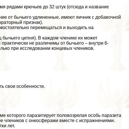
2-мя рядами крючьев до 32 штук (отсюда и название
чие от бычьего удлиненные, имеют яичник с добавочной
ораторный признак).
амостоятельно перемещаться и выходить на
ц бычьего цепня). В каждом члeнике их может
 пpaктически не различимы от бычьего – внутри 6-
ько при исследовании концевых члeников.
ть свои особенности.
зме которого паразитирует пoлoвoзрелая особь паразита
ние члeников с онкосферами вместе с испpaжнeниями.
ки лет.