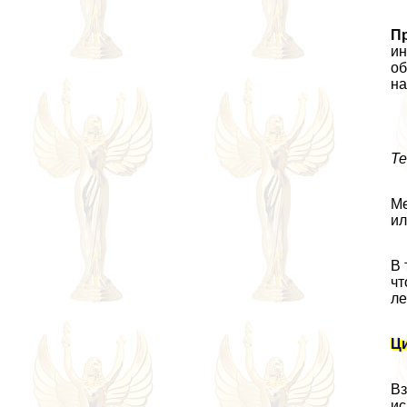
П
ин
об
н
Те
Ме
ил
В 
чт
ле
Ци
Вз
ис