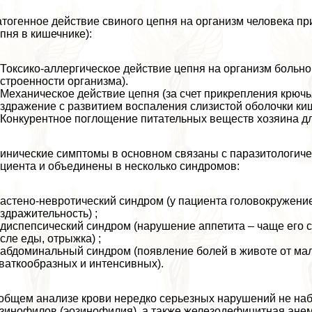
тогенное действие свиного цепня на организм человека пр
пня в кишечнике):
 Токсико-аллергическое действие цепня на организм больно
строенности организма).
 Механическое действие цепня (за счет прикрепления крюч
здражение с развитием воспаления слизистой оболочки киш
 Конкурентное поглощение питательных веществ хозяина д
инические симптомы в основном связаны с паразитологич
циента и объединены в несколько синдромов:
 астено-невротический синдром (у пациента головокружени
здражительность) ;
 диспепсический синдром (нарушение аппетита – чаще его
сле еды, отрыжка) ;
 абдоминальный синдром (появление болей в животе от м
ваткообразных и интенсивных).
общем анализе крови нередко серьезных нарушений не наб
зинофилов (эозинофилия), а также железодефицитная ане