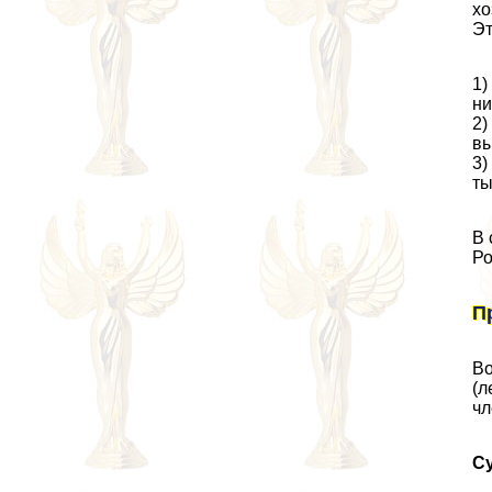
хо
Эт
1)
ни
2)
вы
3)
ты
В 
Ро
П
Во
(л
чл
Су