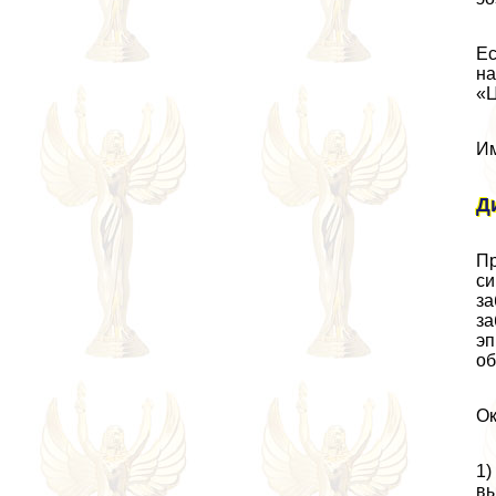
Ес
на
«Ц
Им
Д
Пр
си
за
за
эп
об
Ок
1)
вы