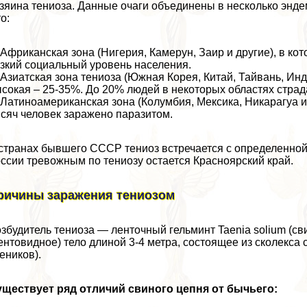
зяина тениоза. Данные очаги объединены в несколько энде
о:
 Африканская зона (Нигерия, Камерун, Заир и другие), в к
зкий социальный уровень населения.
 Азиатская зона тениоза (Южная Корея, Китай, Тайвань, Ин
сокая – 25-35%. До 20% людей в некоторых областях страд
 Латиноамериканская зона (Колумбия, Мексика, Никарагуа и
сяч человек заражено паразитом.
странах бывшего СССР тениоз встречается с определенной ч
ссии тревожным по тениозу остается Красноярский край.
ричины заражения тениозом
збудитель тениоза — ленточный гельминт Taenia solium (с
ентовидное) тело длиной 3-4 метра, состоящее из сколекса
eников).
ществует ряд отличий свиного цепня от бычьего: