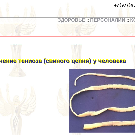
+7(977)9
ЗДОРОВЬЕ
::
ПЕРСОНАЛИИ
::
К
чение тениоза (свиного цепня) у человека