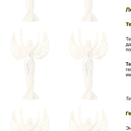
Л
Т
Те
да
по
Те
ге
им
Те
Г
Эн