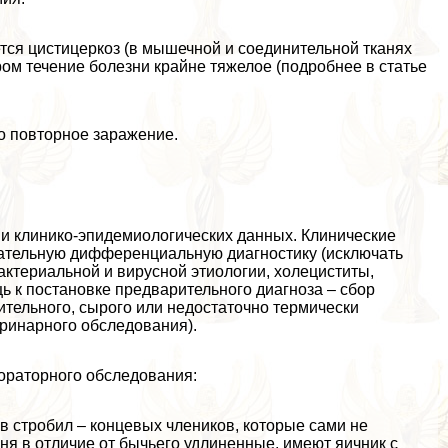
ся цистицеркоз (в мышечной и соединительной тканях
ом течение болезни крайне тяжелое (подробнее в статье
о повторное заражение.
и клинико-эпидемиологических данных. Клинические
ательную дифференциальную диагностику (исключать
актериальной и вирусной этиологии, холециститы,
ь к постановке предварительного диагноза – сбор
тельного, сырого или недостаточно термически
еринарного обследования).
ораторного обследования:
 стробил – концевых члeников, которые сами не
я в отличие от бычьего удлиненные, имеют яичник с