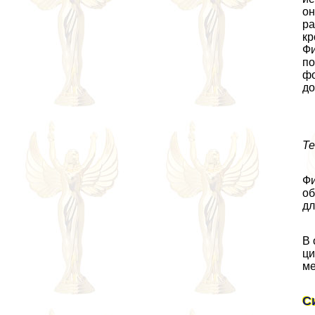
он
ра
кр
Фи
по
фо
до
Те
Фи
об
дл
В 
ци
ме
С