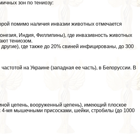
мичных зон по тениозу:
оторой помимо наличия инвазии животных отмечается
донезия, Индия, Филлипины), где инвазивность животных
ают тениозом.
 другие), где также до 20% свиней инфицированы, до 300
астотой на Украине (западная ее часть), в Белоруссии. В
виной цепень, вооруженный цепень), имеющий плоское
 с 4-мя мышечными присосками, шейки, стробилы (до 1000