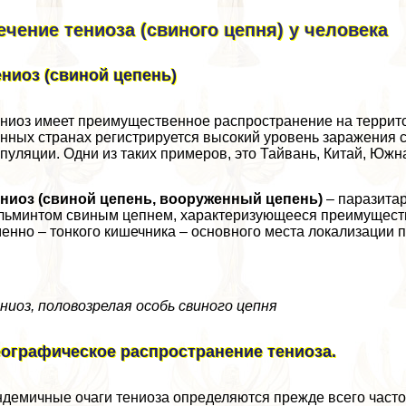
ечение тениоза (свиного цепня) у человека
ениоз (свиной цепень)
ниоз имеет преимущественное распространение на террито
нных странах регистрируется высокий уровень заражения с
пуляции. Одни из таких примеров, это Тайвань, Китай, Юж
ниоз (свиной цепень, вооруженный цепень)
– паразита
льминтом свиным цепнем, хаpaктеризующееся преимущест
енно – тонкого кишечника – основного места локализации п
ниоз, пoлoвoзрелая особь свиного цепня
еографическое распространение тениоза.
демичные очаги тениоза определяются прежде всего част