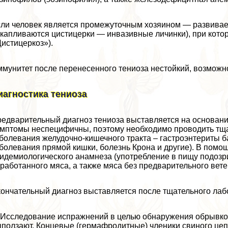
ли человек является промежуточным хозяином — развивает
капливаются цистицерки — инвазивные личинки), при котор
истицеркоз»).
мунитет после перенесенного тениоза нестойкий, возможн
иагностика тениоза
едварительный диагноз тениоза выставляется на основани
мптомы неспецифичны, поэтому необходимо проводить тщ
болевания желудочно-кишечного тpaкта – гастроэнтериты б
болевания прямой кишки, болезнь Крона и другие). В помощ
идемиологического анамнеза (употрeбление в пищу подозри
работанного мяса, а также мяса без предварительного вет
ончательный диагноз выставляется после тщательного лаб
 Исследование испpaжнeний в целью обнаружения обрывков
ползают. Концевые (гермафродитные) члeники свиного цепн