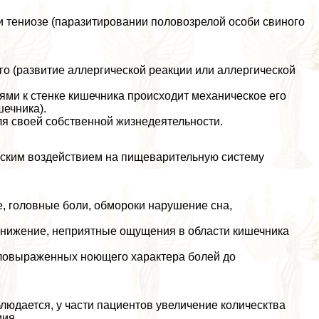
и тениозе (паразитировании пoлoвoзрелой особи свиного
го (развитие аллергической реакции или аллергической
ьями к стенке кишечника происходит механическое его
ечника).
ля своей собственной жизнедеятельности.
еским воздействием на пищеварительную систему
е, головные боли, обмороки нарушение сна,
 снижение, неприятные ощущения в области кишечника
аловыраженных ноющего хаpaктера болей до
людается, у части пациентов увеличение колическтва
мия.