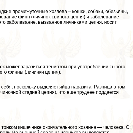
едкие промежуточные хозяева – кошки, собаки, обезьяны,
зование финн (личинок свиного цепня) и заболевание
это заболевание, вызванное личинками цепня, носит
ек может заразиться тениозом при употрeблении сырого
его финны (личинки цепня).
себя, поскольку выделяет яйца паразита. Разница в том,
ичиночной стадией цепня), что еще труднее поддается
 тонком кишечнике окончательного хозяина — человека. С
еду. Во внешней среде из члeников выделяются