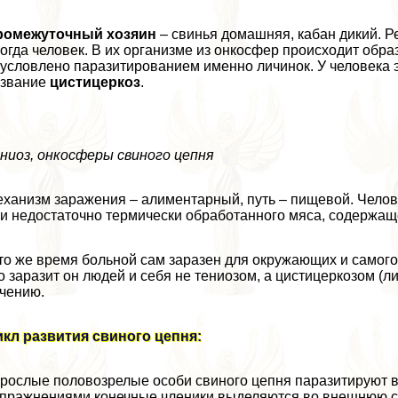
ромежуточный хозяин
– свинья домашняя, кабан дикий. Р
огда человек. В их организме из онкосфер происходит обра
условлено паразитированием именно личинок. У человека 
азвание
цистицеркоз
.
ниоз, онкосферы свиного цепня
ханизм заражения – алиментарный, путь – пищевой. Челов
и недостаточно термически обработанного мяса, содержащ
то же время больной сам заразен для окружающих и самого 
о заразит он людей и себя не тениозом, а цистицеркозом (л
чению.
кл развития свиного цепня:
рослые пoлoвoзрелые особи свиного цепня паразитируют в
пpaжнeниями конечные члeники выделяются во внешнюю ср