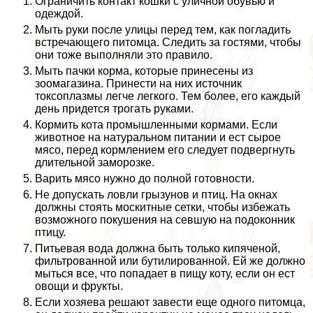
Ограничить контакт кошки с уличной обувью и
одеждой.
Мыть руки после улицы перед тем, как погладить
встречающего питомца. Следить за гостями, чтобы
они тоже выполняли это правило.
Мыть пачки корма, которые принесены из
зоомагазина. Принести на них источник
токсоплазмы легче легкого. Тем более, его каждый
день придется трогать руками.
Кормить кота промышленными кормами. Если
животное на натуральном питании и ест сырое
мясо, перед кормлением его следует подвергнуть
длительной заморозке.
Варить мясо нужно до полной готовности.
Не допускать ловли грызунов и птиц. На окнах
должны стоять москитные сетки, чтобы избежать
возможного покушения на севшую на подоконник
птицу.
Питьевая вода должна быть только кипяченой,
фильтрованной или бутилированной. Ей же должно
мыться все, что попадает в пищу коту, если он ест
овощи и фрукты.
Если хозяева решают завести еще одного питомца,