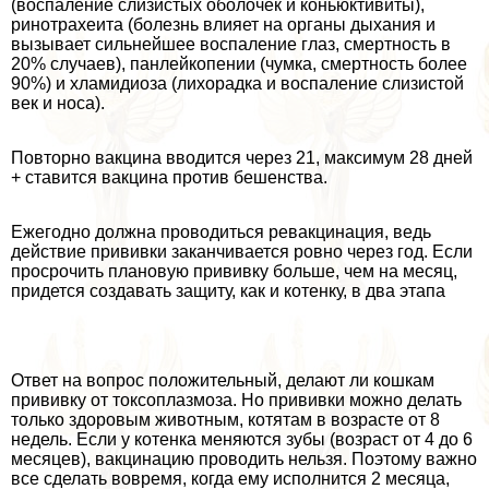
(воспаление слизистых оболочек и коньюктивиты),
ринотрахеита (болезнь влияет на органы дыхания и
вызывает сильнейшее воспаление глаз, cмepтность в
20% случаев), панлейкопении (чумка, cмepтность более
90%) и xлaмидиоза (лихорадка и воспаление слизистой
век и носа).
Повторно вакцина вводится через 21, максимум 28 дней
+ ставится вакцина против бешенства.
Ежегодно должна проводиться ревакцинация, ведь
действие прививки заканчивается ровно через год. Если
просрочить плановую прививку больше, чем на месяц,
придется создавать защиту, как и котенку, в два этапа
Ответ на вопрос положительный, делают ли кошкам
прививку от токсоплазмоза. Но прививки можно делать
только здоровым животным, котятам в возрасте от 8
недель. Если у котенка меняются зубы (возраст от 4 до 6
месяцев), вакцинацию проводить нельзя. Поэтому важно
все сделать вовремя, когда ему исполнится 2 месяца,