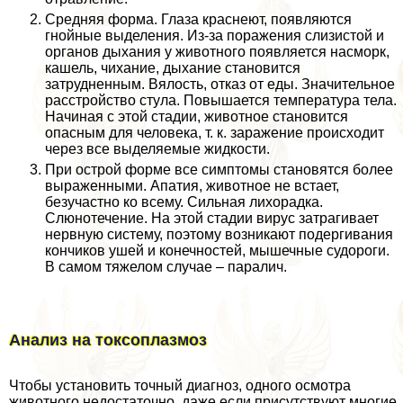
Средняя форма. Глаза краснеют, появляются
гнойные выделения. Из-за поражения слизистой и
органов дыхания у животного появляется насморк,
кашель, чихание, дыхание становится
затрудненным. Вялость, отказ от еды. Значительное
расстройство стула. Повышается температура тела.
Начиная с этой стадии, животное становится
опасным для человека, т. к. заражение происходит
через все выделяемые жидкости.
При острой форме все симптомы становятся более
выраженными. Апатия, животное не встает,
безучастно ко всему. Сильная лихорадка.
Слюнотечение. На этой стадии вирус затрагивает
нервную систему, поэтому возникают подергивания
кончиков ушей и конечностей, мышечные судороги.
В самом тяжелом случае – паралич.
Анализ на токсоплазмоз
Чтобы установить точный диагноз, одного осмотра
животного недостаточно, даже если присутствуют многие