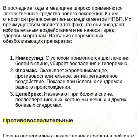
В последние годы в медицине широко применяются
лекарственные средства нового поколения. К ним
относится группа селективных медикаментов НПВП. Их
преимуществом является тот факт, что они обладают
избирательным воздействием и не наносят вред
здоровым органам. Названия современных
обезболивающих препаратов:
Нимесулид
. С успехом применяется для лечения
болей в спине, убирает воспаления и гиперемию.
Фламакс
. Оказывает жаропонижающее,
противовоспалительное, антиагрегационное
воздействие. Показан при болевых синдромах
разного происхождения.
Целебрекс
. Назначают при болях в спине,
послеоперационных, костно-мышечных и других
болевых синдромах.
Противовоспалительные­
Группа нестероидных лекарственных средств в рейтинге