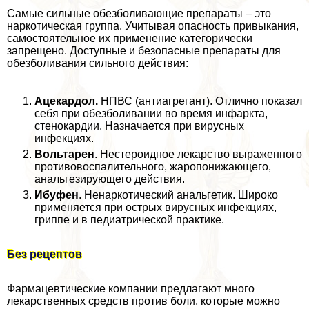
Самые сильные обезболивающие препараты – это
наркотическая группа. Учитывая опасность привыкания,
самостоятельное их применение категорически
запрещено. Доступные и безопасные препараты для
обезболивания сильного действия:
Ацекардол.
НПВС (антиагрегант). Отлично показал
себя при обезболивании во время инфаркта,
стенокардии. Назначается при вирусных
инфекциях.
Вольтарен
. Нестероидное лекарство выраженного
противовоспалительного, жаропонижающего,
aнaльгезирующего действия.
Ибуфен
. Ненаркотический aнaльгетик. Широко
применяется при острых вирусных инфекциях,
гриппе и в педиатрической пpaктике.
Без рецептов
Фармацевтические компании предлагают много
лекарственных средств против боли, которые можно