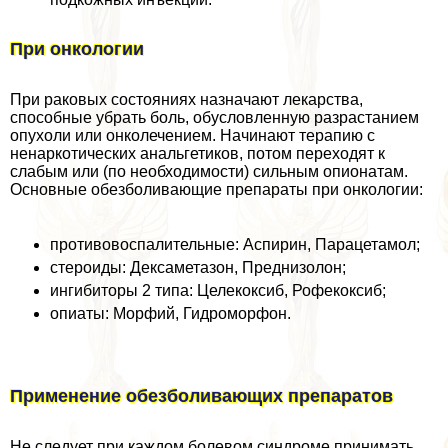
При oнкoлoгии
При paковых состояниях назначают лекарства,
способные убрать боль, обусловленную разрастанием
опухоли или онколечением. Начинают терапию с
ненаркотических aнaльгетиков, потом переходят к
слабым или (по необходимости) сильным опионатам.
Основные обезболивающие препараты при oнкoлoгии:
противовоспалительные: Аспирин, Парацетамол;
стероиды: Дексаметазон, Преднизолон;
ингибиторы 2 типа: Целекоксиб, Рофекоксиб;
опиаты: Морфий, Гидроморфон.
Применение обезболивающих препаратов
Не следует при каждом болевом синдроме принимать