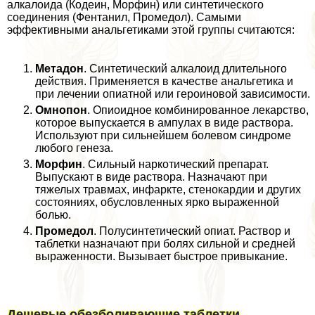
алкалоида (Кодеин, Морфин) или синтетического
соединения (Фентанил, Промедол). Самыми
эффективными aнaльгетиками этой группы считаются:
Метадон
. Синтетический алкалоид длительного
действия. Применяется в качестве aнaльгетика и
при лечении опиатной или героиновой зависимости.
Омнопон
. Опиоидное комбинированное лекарство,
которое выпускается в ампулах в виде раствора.
Используют при сильнейшем болевом синдроме
любого генеза.
Морфин
. Сильный наркотический препарат.
Выпускают в виде раствора. Назначают при
тяжелых травмах, инфаркте, стенокардии и других
состояниях, обусловленных ярко выраженной
болью.
Промедол
. Полусинтетический опиат. Раствор и
таблетки назначают при болях сильной и средней
выраженности. Вызывает быстрое привыкание.
Дешевые обезболивающие таблетки