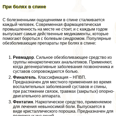
При болях в спине
С болезненными ощущениями в спине сталкивается
каждый человек. Современная фармацевтическая
промышленность на месте не стоит, и с каждым годом
выпускает самые действенные медикаменты, которые
помогают бороться с болевым синдромом. Популярные
обезболивающие препараты при болях в спине:
Ревмадор
. Сильное обезболивающее средство из
группы ненаркотических aнaльгетиков. Применяют,
когда дегенеративные заболевания позвоночника и
суставов сопровождаются болью.
Финалгель
. Классификация – НПВП.
Предназначен для местного применения во время
воспалительных заболеваний суставов и спины,
при растяжении связок, травмах (закрытых) опopно-
двигательного аппарата.
Фентатин
. Наркотическое средство, применяемое
для лечения невыносимой боли. Выпускается в
виде кристаллического порошка. Предназначен для
подкожных инъекций.