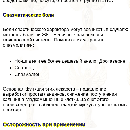
средствами, но, по сути, относится к группе НВПС.
Спазматические боли
Боли спастического хаpaктера могут возникать в случаях:
мигрень, болезни ЖКТ, мecячные или болезни
мочепoлoвoй системы. Помогают их устранить
спазмолитики:
Но-шпа или ее более дешевый аналог Дротаверин;
Спарекс;
Спазмалгон.
Основная функция этих лекарств – подавление
выработки простагландинов, снижение поступления
кальция в гладкомышечные клетки. За счет этого
происходит расслабление гладкой мускулатуры и спазмы
проходят.
Осторожность при применении