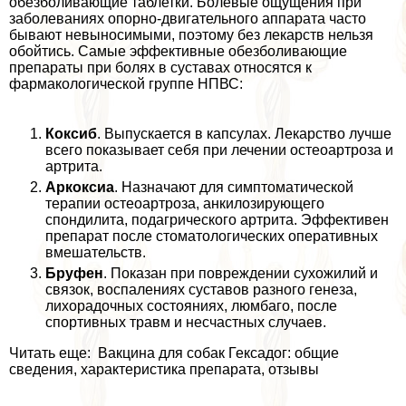
обезболивающие таблетки. Болевые ощущения при
заболеваниях опopно-двигательного аппарата часто
бывают невыносимыми, поэтому без лекарств нельзя
обойтись. Самые эффективные обезболивающие
препараты при болях в суставах относятся к
фармакологической группе НПВС:
Коксиб
. Выпускается в капсулах. Лекарство лучше
всего показывает себя при лечении остеоартроза и
артрита.
Аркоксиа
. Назначают для симптоматической
терапии остеоартроза, анкилозирующего
спондилита, подагрического артрита. Эффективен
препарат после стоматологических оперативных
вмешательств.
Бруфен
. Показан при повреждении сухожилий и
связок, воспалениях суставов разного генеза,
лихорадочных состояниях, люмбаго, после
спортивных травм и несчастных случаев.
Читать еще: Вакцина для собак Гексадог: общие
сведения, хаpaктеристика препарата, отзывы