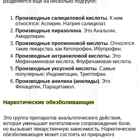
разделяется еще на несколько подгрупп:
Производные салициловой кислоты
. К ним
относятся: Аспирин, Натрия салицилат.
Производные пиразолона
. Это Анальгин,
Амидопирин.
Производные пропионовой кислоты
. Относятся
такие лекарства, как Кетопрофен, Ибупрофен.
Производные антраниловой кислоты
. Это
Мефенаминовая кислота, Флуфенамовая кислота.
Производные уксусной кислоты
. Самые
популярные: Индометацин, Триптофан.
Производные анилина (анилиды)
. Это
Фенацетин, Парацетамол.
Наркотические обезболивающие
Это группа препаратов aнaльгетического действия,
которая уменьшает вегетативное сопровождение боли,
но вызывает лекарственную зависимость. Наркотическое
обезболивающее может состоять из природного