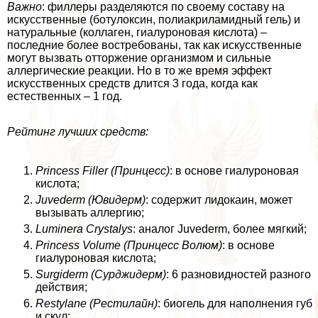
Важно
: филлеры разделяются по своему составу на
искусственные (ботулоксин, полиакриламидный гель) и
натуральные (коллаген, гиалуроновая кислота) –
последние более востребованы, так как искусственные
могут вызвать отторжение организмом и сильные
аллергические реакции. Но в то же время эффект
искусственных средств длится 3 года, когда как
естественных – 1 год.
Рейтинг лучших средств:
Princess Filler (Принцесс)
: в основе гиалуроновая
кислота;
Juvederm (Ювидерм)
: содержит лидокаин, может
вызывать аллергию;
Luminera Crystalys
: аналог Juvederm, более мягкий;
Princess Volume (Принцесс Волюм)
: в основе
гиалуроновая кислота;
Surgiderm (Сурджидерм)
: 6 разновидностей разного
действия;
Restylane (Рестилайн)
: биогель для наполнения губ
и скул;