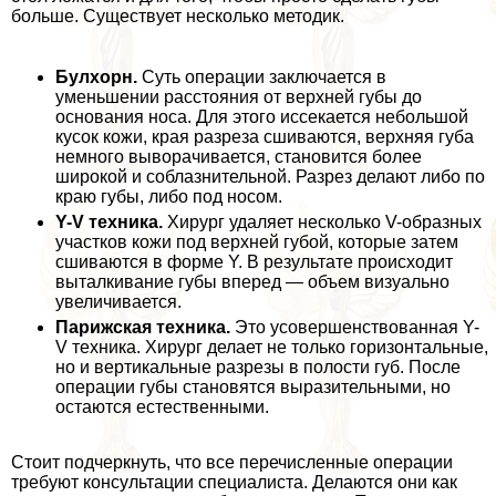
больше. Существует несколько методик.
Булхорн.
Суть операции заключается в
уменьшении расстояния от верхней губы до
основания носа. Для этого иссекается небольшой
кусок кожи, края разреза сшиваются, верхняя губа
немного выворачивается, становится более
широкой и coблaзнительной. Разрез делают либо по
краю губы, либо под носом.
Y-V техника.
Хирург удаляет несколько V-образных
участков кожи под верхней губой, которые затем
сшиваются в форме Y. В результате происходит
выталкивание губы вперед — объем визуально
увеличивается.
Парижская техника.
Это усовершенствованная Y-
V техника. Хирург делает не только горизонтальные,
но и вертикальные разрезы в полости губ. После
операции губы становятся выразительными, но
остаются естественными.
Стоит подчеркнуть, что все перечисленные операции
требуют консультации специалиста. Делаются они как