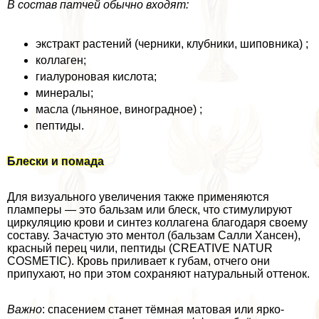
В состав патчей обычно входят:
экстpaкт растений (черники, клубники, шиповника) ;
коллаген;
гиалуроновая кислота;
минералы;
масла (льняное, виноградное) ;
пептиды.
Блески и помада
Для визуального увеличения также применяются
пламперы — это бальзам или блеск, что стимулируют
циркуляцию крови и синтез коллагена благодаря своему
составу. Зачастую это ментол (бальзам Салли Хансен),
красный перец чили, пептиды (CREATIVE NATUR
COSMETIC). Кровь приливает к губам, отчего они
припухают, но при этом сохраняют натуральный оттенок.
Важно
: спасением станет тёмная матовая или ярко-