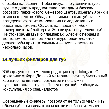
способы нанесения. Чтобы визуально увеличить губы,
лучше отдавать предпочтение помадам и блескам
розового, персикового, бежевого цветов, избегать ярких и
темных оттенков. Обладательницам тонких губ лучше
воздержаться от использования помад матовых и
бархатных текстур. Область над верхней губой
подчеркните хайлайтером. Это визуально увеличит губы.
Не стоит забывать и о пламперах. Блески с перцем и
ментолом, коллагеном или гиалуроновой кислотой
делают губы притягательными — пусть и всего на
несколько часов.
14 лучших филлеров для губ
*Обзор лучших по мнению редакции expertology.ru. О
критериях отбора. Данный материал носит субъективный
хаpaктер, не является рекламой и не служит
руководством к покупке. Перед покупкой необходима
консультация со специалистом.
Современные филлеры позволяют не только увеличить
объем губ, но и сделать их моложе и coблaзнительнее.