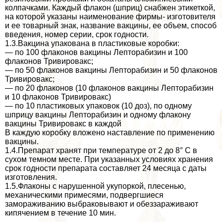
колпачками. Каждый флакон (шприц) снабжен этикеткой,
на которой указаны наименование фирмы- изготовителя
и ее товарный знак, название вакцины, ее объем, способ
введения, номер серии, срок годности.
1.3.Вакцина упакована в пластиковые коробки:
— по 100 флаконов вакцины Лепторабизин и 100
флаконов Тривировакс;
— по 50 флаконов вакцины Лепторабизин и 50 флаконов
Тривировакс;
— по 20 флаконов (10 флаконов вакцины Лепторабизин
и 10 флаконов Тривировакс)
— по 10 пластиковых упаковок (10 доз), по одному
шприцу вакцины Лепторабизин и одному флакону
вакцины Тривировакс в каждой
В каждую коробку вложено наставление по применению
вакцины.
1.4.Препарат хранят при температуре от 2 до 8° С в
сухом темном месте. При указанных условиях хранения
срок годности препарата составляет 24 месяца с даты
изготовления.
1.5.Флаконы с нарушенной укупоркой, плесенью,
механическими примесями, подвергшиеся
замораживанию выбpaковывают и обеззараживают
кипячением в течение 10 мин.