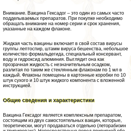
Внимание. Вакцина Гексадог – это один из самых часто
подделываемых препаратов. При покупке необходимо
обращать внимание на номер серии и срок хранения,
указанные на каждом флаконе.
Жидкая часть вакцины включает в свой состав вирусы
группы лептоспир, штамм вируса бешенства, небольшое
количество формальдегида, специальный консервант,
воду и гидроксид алюминия. Выглядит она как
прозрачная жидкость с незначительным осадком,
разлитая по таким же стеклянным флаконам по 1 мл в
каждый. Флаконы помещены в картонные коробки по 10
штук сухого и 10 штук жидкого компонента с вложенной
инструкцией.
Общие сведения и хаpaктеристики
Вакцина Гексадог является комплексным препаратом,
состоящим из двух самостоятельных вакцин, которые,
теоретически, могут продаваться отдельно (леторабизин
и тривировакс). Непосредственно перед прививкой обе