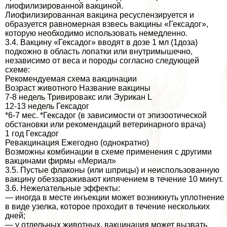
лиофилизированной вакциной.
Лиофилизированная вакцина ресуспензируется и
образуется равномерная взвесь вакцины «Гексадог»,
которую необходимо использовать немедленно.
3.4. Вакцину «Гексадог» вводят в дозе 1 мл (1доза)
подкожно в область лопатки или внутримышечно,
независимо от веса и породы согласно следующей
схеме:
Рекомендуемая схема вакцинации
Возраст животного Название вакцины
7-8 недель Тривировакс или Эурикан L
12-13 недель Гексадог
*6-7 мес. *Гексадог (в зависимости от эпизоотической
обстановки или рекомендаций ветеринарного врача)
1 год Гексадог
Ревакцинация Ежегодно (однократно)
Возможны комбинации в схеме применения с другими
вакцинами фирмы «Мериал»
3.5. Пустые флаконы (или шприцы) и неиспользованную
вакцину обеззараживают кипячением в течение 10 минут.
3.6. Нежелательные эффекты:
— иногда в месте инъекции может возникнуть уплотнение
в виде узелка, которое проходит в течение нескольких
дней;
— у отдельных животных, вакцинация может вызвать