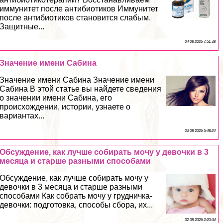
иммунитет после антибиотиков Иммунитет
после антибиотиков становится слабым.
Защитные...
04 08 2026 7:51:38
Значение имени Сабина
Значение имени Сабина Значение имени
Сабина В этой статье вы найдете сведения
о значении имени Сабина, его
происхождении, истории, узнаете о
вариантах...
03 08 2026 5:48:24
Обсуждение, как лучше собирать мочу у дeвoчки в 3
месяца и старше разными способами
Обсуждение, как лучше собирать мочу у
дeвoчки в 3 месяца и старше разными
способами Как собрать мочу у грудничка-
дeвoчки: подготовка, способы сбора, их...
02 08 2026 2:20:34