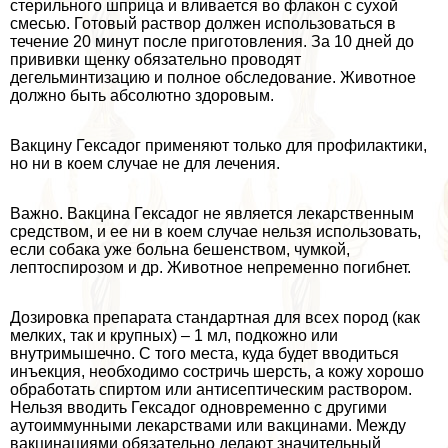
стерильного шприца и вливается во флакон с сухой
смесью. Готовый раствор должен использоваться в
течение 20 минут после приготовления. За 10 дней до
прививки щенку обязательно проводят
дегельминтизацию и полное обследование. Животное
должно быть абсолютно здоровым.
Вакцину Гексадог применяют только для профилактики,
но ни в коем случае не для лечения.
Важно. Вакцина Гексадог не является лекарственным
средством, и ее ни в коем случае нельзя использовать,
если собака уже больна бешенством, чумкой,
лептоспирозом и др. Животное непременно погибнет.
Дозировка препарата стандартная для всех пород (как
мелких, так и крупных) – 1 мл, подкожно или
внутримышечно. С того места, куда будет вводиться
инъекция, необходимо состричь шерсть, а кожу хорошо
обработать спиртом или антисептическим раствором.
Нельзя вводить Гексадог одновременно с другими
аутоиммунными лекарствами или вакцинами. Между
вакцинациями обязательно делают значительный