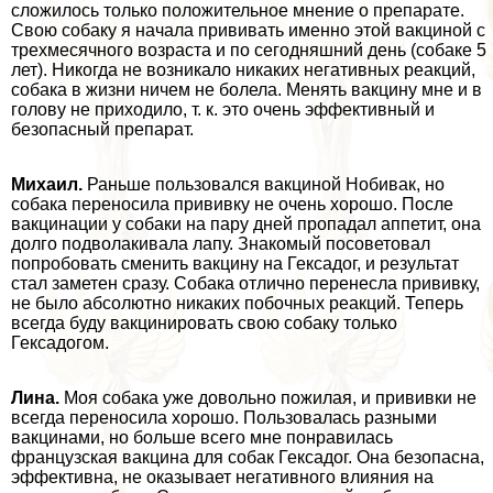
сложилось только положительное мнение о препарате.
Свою собаку я начала прививать именно этой вакциной с
трехмecячного возраста и по сегодняшний день (собаке 5
лет). Никогда не возникало никаких негативных реакций,
собака в жизни ничем не болела. Менять вакцину мне и в
голову не приходило, т. к. это очень эффективный и
безопасный препарат.
Михаил.
Раньше пользовался вакциной Нобивак, но
собака переносила прививку не очень хорошо. После
вакцинации у собаки на пару дней пропадал аппетит, она
долго подволакивала лапу. Знакомый посоветовал
попробовать сменить вакцину на Гексадог, и результат
стал заметен сразу. Собака отлично перенесла прививку,
не было абсолютно никаких побочных реакций. Теперь
всегда буду вакцинировать свою собаку только
Гексадогом.
Лина.
Моя собака уже довольно пожилая, и прививки не
всегда переносила хорошо. Пользовалась разными
вакцинами, но больше всего мне понравилась
французская вакцина для собак Гексадог. Она безопасна,
эффективна, не оказывает негативного влияния на