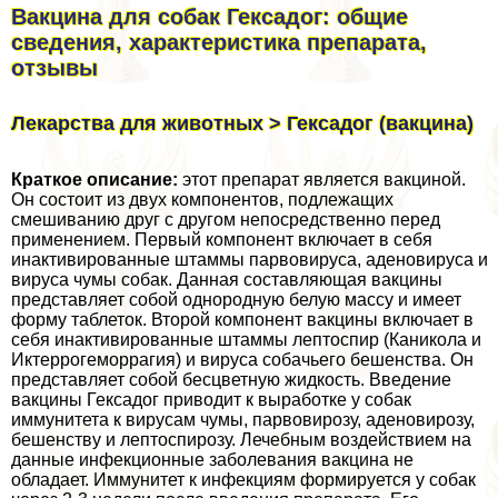
Вакцина для собак Гексадог: общие
сведения, хаpaктеристика препарата,
отзывы
Лекарства для животных > Гексадог (вакцина)
Краткое описание:
этот препарат является вакциной.
Он состоит из двух компонентов, подлежащих
смешиванию друг с другом непосредственно перед
применением. Первый компонент включает в себя
инактивированные штаммы парвовируса, аденовируса и
вируса чумы собак. Данная составляющая вакцины
представляет собой однородную белую массу и имеет
форму таблеток. Второй компонент вакцины включает в
себя инактивированные штаммы лептоспир (Каникола и
Иктеррогеморрагия) и вируса собачьего бешенства. Он
представляет собой бесцветную жидкость. Введение
вакцины Гексадог приводит к выработке у собак
иммунитета к вирусам чумы, парвовирозу, аденовирозу,
бешенству и лептоспирозу. Лечебным воздействием на
данные инфекционные заболевания вакцина не
обладает. Иммунитет к инфекциям формируется у собак