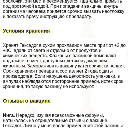
оболочки, эти места рекомендуется тщательно промыть
под проточной водой. При попадании вакцины внутрь
организма человека придется срочно вызвать неотложку
и показать врачу инструкцию к препарату.
Условия хранения
Хранят Гексадог в сухом прохладном месте при t от +2 до
+8С, вдали от света и отдельно от продуктов и
химических веществ. Флаконы с вакциной помещают
подальше от мест, доступных детям и домашним
животным. Замораживать вакцину категорически нельзя.
Срок хранения препарата составляет 2 года с даты
производства. Если нарушена целостность упаковки, в
ампулах наблюдаются посторонние примеси, истек срок
хранения, то такую вакцину не используют.
Отзывы о вакцине
Инга.
Нередко, изучая всевозможные форумы,
натыкалась на отрицательные отзывы о вакцине
Гексадог. Лично у меня после применения этой вакцины