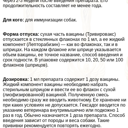
через 2-3 недели после введения препарата. Его
продолжительность составляет не менее года.
Для кого:
для иммунизации собак.
Форма отпуска:
сухая часть вакцины (Тривировакс)
отпускается в стеклянных флаконах по 1 мл, а ее жидкий
компонент (Лепторабизин) — как во флаконах, так и в
шприцах. На каждом флаконе или шприце указывается
объем вакцины, ее точное название, способ введения и
срок годности. В упаковке содержится 10, 20, 50 или 100
флаконов (шприцов).
Дозировка:
1 мл препарата содержит 1 дозу вакцины.
Жидкий компонент вакцины необходимо набрать
стерильным шприцом и ввести ее во флакон с сухой
(лиофизированной) вакциной. Полученную смесь
необходимо сразу же вводить животному. Ее хранение ни
при каких условиях не допускается. Гексадог вводится по
указанию ветеринара внутримышечно или подкожно 1
раз в год. Обычно назначается 1 доза препарата. Способ
введения зависит от породы и веса собаки. Такие
прививки рекомендуется повторять ежегодно.