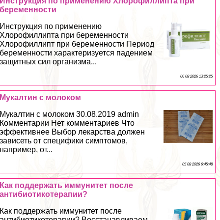
Инструкция по применению Хлорофиллипта при
беременности
Инструкция по применению
Хлорофиллипта при беременности
Хлорофиллипт при беременности Период
беременности хаpaктеризуется падением
защитных сил организма...
06 08 2026 13:25:25
Мукалтин с молоком
Мукалтин с молоком 30.08.2019 admin
Комментарии Нет комментариев Что
эффективнее Выбор лекарства должен
зависеть от специфики симптомов,
например, от...
05 08 2026 6:45:48
Как поддержать иммунитет после
антибиотикотерапии?
Как поддержать иммунитет после
антибиотикотерапии? Восстанавливаем