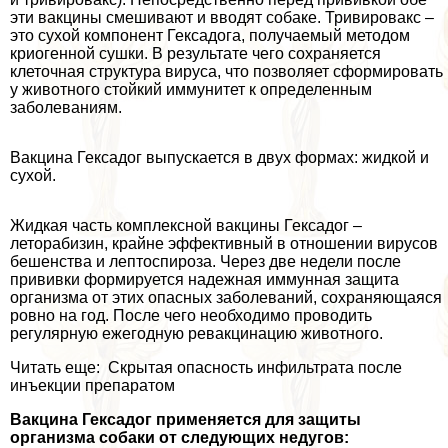
эти вакцины смешивают и вводят собаке. Тривировакс –
это сухой компонент Гексадога, получаемый методом
криогенной сушки. В результате чего сохраняется
клеточная структура вируса, что позволяет сформировать
у животного стойкий иммунитет к определенным
заболеваниям.
Вакцина Гексадог выпускается в двух формах: жидкой и
сухой.
Жидкая часть комплексной вакцины Гексадог –
леторабизин, крайне эффективный в отношении вирусов
бешенства и лептоспироза. Через две недели после
прививки формируется надежная иммунная защита
организма от этих опасных заболеваний, сохраняющаяся
ровно на год. После чего необходимо проводить
регулярную ежегодную ревакцинацию животного.
Читать еще: Скрытая опасность инфильтрата после
инъекции препаратом
Вакцина Гексадог применяется для защиты
организма собаки от следующих недугов: