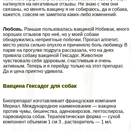
наткнулся на негативные отзывы. Не знаю с чем они
связаны, но менять вакцину я не собираюсь, да и собака,
кажется, совсем не заметила каких-либо изменений.
Любовь.
Раньше пользовалась вакциной Нобивак, много
хороших отзывов про неё, но у моей собаки
обнаружились неприятные побочки. Пропал аппетит,
место укола сильно опухло и причиняло боль любимцу. В
парке на прогулке подруга рассказала, что на днях
привила собаку вакциной Гексадог. Животное
чувствовало себя здоровым, счастливым и очень
активным. Теперь и я перейду только на этот препарат.
Да и цена приятно удивила.
Вакцина Гексадог для собак
Биопрепарат изготавливает французская компания
Мериал. Международное наименование — вакцина
против чумы, бешенства, аденовирозов, лептоспироза,
парвовироза собак. Терапевтическая форма — сухой
компонент объемом 1 см 3 , растворитель — 1 мл.