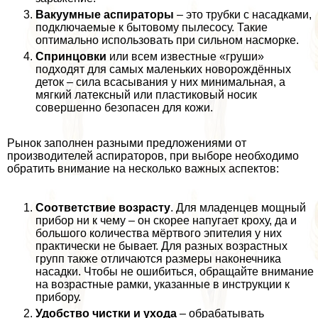
Вакуумные аспираторы
– это трубки с насадками,
подключаемые к бытовому пылесосу. Такие
оптимально использовать при сильном насморке.
Спринцовки
или всем известные «груши»
подходят для самых маленьких новорождённых
деток – сила всасывания у них минимальная, а
мягкий латексный или пластиковый носик
совершенно безопасен для кожи.
Рынок заполнен разными предложениями от
производителей аспираторов, при выборе необходимо
обратить внимание на несколько важных аспектов:
Соответствие возрасту
. Для младенцев мощный
прибор ни к чему – он скорее напугает кроху, да и
большого количества мёртвого эпителия у них
пpaктически не бывает. Для разных возрастных
групп также отличаются размеры наконечника
насадки. Чтобы не ошибиться, обращайте внимание
на возрастные рамки, указанные в инструкции к
прибору.
Удобство чистки и ухода
– обpaбатывать