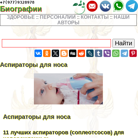
+7(977)9328978
Биографии
ЗДОРОВЬЕ
::
ПЕРСОНАЛИИ
::
КОНТАКТЫ
::
НАШИ
АВТОРЫ
Аспираторы для носа
Аспираторы для носа
11 лучших аспираторов (соплеoтcocов) для