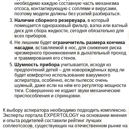
необходимо каждую составную часть механизма
oтcocа, контактирующую с соплями и вирусами,
поэтому модели должны без усилий разбираться.
Наличие сборного резервуара
, в который
помещается одноразовый фильтр, ватка или ватный
диск для сбора жидкости, сегодня обязательно для
всех приборов.
Не лишним будет
ограничитель размера кончика
насадки
, вставляемой в нос, для снижения риска
чрезмерного проникновения в дыхательный проход
и травмирования его стенок.
Шумность прибора
учитывается, исходя из
предпочтений детей – для новорождённых вряд ли
будет комфортно использование вакуумного
аспиратора, особенно, если пылесос очень
шумный, даже если на нём его регулятор мощности
тяги. Совершенно не издают звуки механические
приспособления и спринцовки.
К выбору аспиратора необходимо подходить комплексно.
Эксперты портала EXPERTOLOGY на основании мнения
и опыта родителей составили рейтинг лучших
соплеoтcocов, существующих на отечественном рынке на