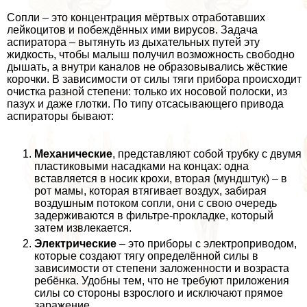
Сопли – это концентрация мёртвых отработавших
лейкоцитов и побеждённых ими вирусов. Задача
аспиратора – вытянуть из дыхательных путей эту
жидкость, чтобы малыш получил возможность свободно
дышать, а внутри каналов не образовывались жёсткие
корочки. В зависимости от силы тяги прибора происходит
очистка разной степени: только их носовой полоски, из
пазух и даже глотки. По типу отсасывающего привода
аспираторы бывают:
Механические
, представляют собой трубку с двумя
пластиковыми насадками на концах: одна
вставляется в носик крохи, вторая (мундштук) – в
рот мамы, которая втягивает воздух, забирая
воздушным потоком сопли, они с свою очередь
задерживаются в фильтре-прокладке, который
затем извлекается.
Электрические
– это приборы с электроприводом,
которые создают тягу определённой силы в
зависимости от степени заложенности и возраста
ребёнка. Удобны тем, что не требуют приложения
силы со стороны взрослого и исключают прямое
заражение.