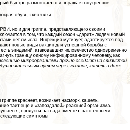
торый быстро размножается и поражает внутренние
края обувь, сквозняки.
РВИ, но и для гриппа, представляющего своими
ключается в том, что каждый сезон «дарит» людям новый
тами нет смысла. Инфекция мутирует, адаптируется под
здают новые виды вакцин для успешной борьбы с
о есть эпидемий, атаковавших человечество одновременно
шагнуть границу одному инфицированному человеку, как
огенные микроорганизмы прочно оседают на слизистой
душно-капельным путем через чихание, кашель и даже
 гриппе краснеет, возникает насморк, кашель,
вание таит еще и «запоздалой» реакцией организма.
рушается, продукты распада вместе с патогенными
з следующие симптомы: