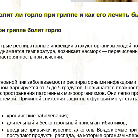
олит ли горло при гриппе и как его лечить 
ри гриппе болит горло
трые респираторные инфекции атакуют организм людей по н
днимается температура, возникает насморк — перечисленн
растерянность при лечении.
новной пик заболеваемости респираторными инфекциями пр
ном варьируется от -5 до 5 градусов. Повышается влажност
спространения патогенных микроорганизмов. Они легко пр
стемой. Причиной снижения защитных функций могут стать
хронические заболевания;
длительный и бесконтрольный прием антибиотиков;
вредные привычки: курение, алкоголь. Выделяемые при 
поступают продукты распада, на которые организм «пер