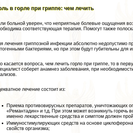
оль в горле при гриппе: чем лечить
ли больной уверен, что неприятные болевые ощущения воз
обходима соответствующая терапия. Помогут также полоск
я лечения гриппозной инфекции абсолютно недопустимо при
тогенными бактериями, но при этом будут губительны для 
о касается вопроса, чем лечить горло при гриппе, то в пер
ециалист соберет анамнез заболевания, при необходимости
ализов.
екватное лечение состоит из:
Приема противовирусных препаратов, уничтожающих о
«Ремантадин» и т.д. При этом может возникнуть горечь 
именно лекарственные средства и симптом должен прой
Иммуностимулирующих средств на основе циклоферона
свойств организма;