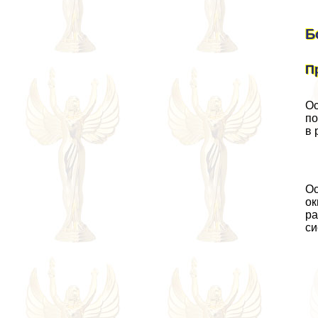
Б
П
Ос
по
в 
Ос
ок
ра
си