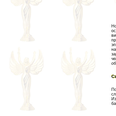
Но
ос
ви
пр
эп
на
за
че
об
С
По
сл
Из
ба