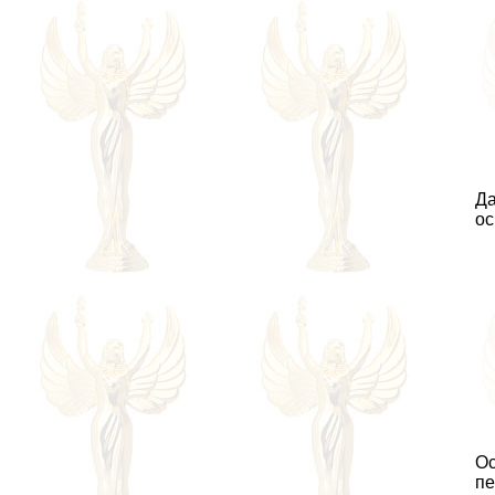
Да
ос
Ос
пе