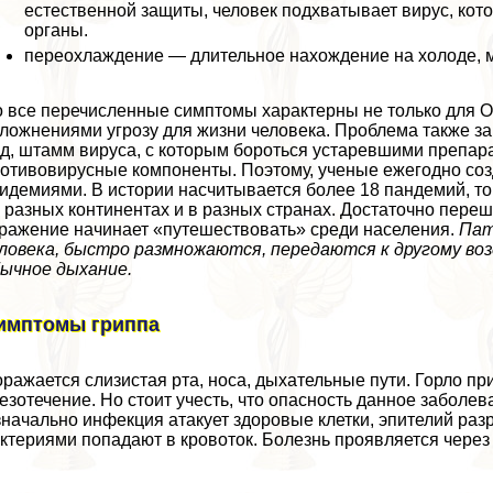
естественной защиты, человек подхватывает вирус, ко
органы.
переохлаждение — длительное нахождение на холоде, мо
 все перечисленные симптомы хаpaктерны не только для О
ложнениями угрозу для жизни человека. Проблема также за
д, штамм вируса, с которым бороться устаревшими препара
отивовирусные компоненты. Поэтому, ученые ежегодно со
идемиями. В истории насчитывается более 18 пандемий, т
 разных континентах и в разных странах. Достаточно пере
ражение начинает «путешествовать» среди населения.
Пат
ловека, быстро размножаются, передаются к другому воз
ычное дыхание.
имптомы гриппа
ражается слизистая рта, носа, дыхательные пути. Горло при
езотечение. Но стоит учесть, что опасность данное заболе
начально инфекция атакует здоровые клетки, эпителий раз
ктериями попадают в кровоток. Болезнь проявляется чере