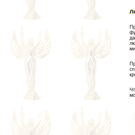
Л
Пр
фу
да
лю
ми
Пр
сп
кр
Чт
м