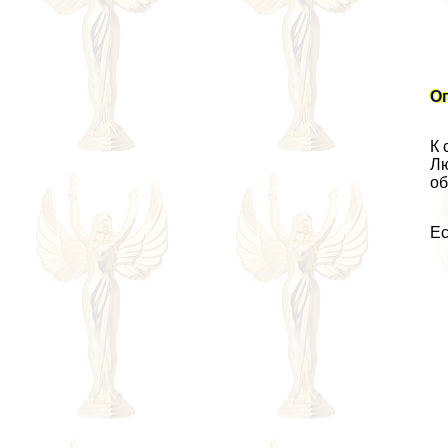
О
К 
Лю
об
Ес