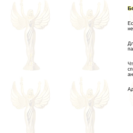
Б
Ес
не
Дл
па
Чт
сп
ан
Ад