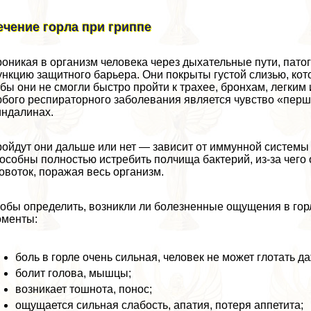
ечение горла при гриппе
оникая в организм человека через дыхательные пути, пат
нкцию защитного барьера. Они покрыты густой слизью, кот
бы они не смогли быстро пройти к трахее, бронхам, легким
бого респираторного заболевания является чувство «пер
ндалинах.
ойдут они дальше или нет — зависит от иммунной системы
особны полностью истребить полчища бактерий, из-за чего 
овоток, поражая весь организм.
обы определить, возникли ли болезненные ощущения в горл
оменты:
боль в горле очень сильная, человек не может глотать д
болит голова, мышцы;
возникает тошнота, понос;
ощущается сильная слабость, апатия, потеря аппетита;