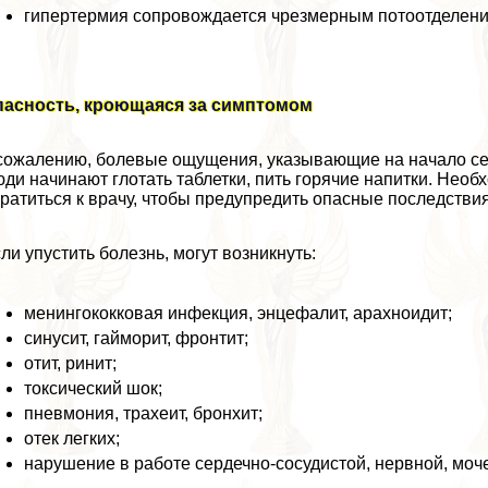
гипертермия сопровождается чрезмерным потоотделени
пасность, кроющаяся за симптомом
сожалению, болевые ощущения, указывающие на начало сер
ди начинают глотать таблетки, пить горячие напитки. Необ
ратиться к врачу, чтобы предупредить опасные последствия
ли упустить болезнь, могут возникнуть:
менингококковая инфекция, энцефалит, арахноидит;
синусит, гайморит, фронтит;
отит, ринит;
токсический шок;
пневмония, трахеит, бронхит;
отек легких;
нарушение в работе сердечно-сосудистой, нервной, моче