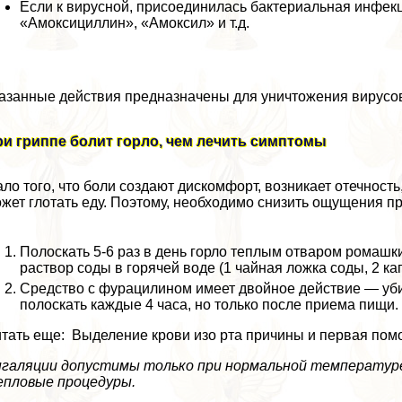
Если к вирусной, присоединилась бактериальная инфек
«Амоксициллин», «Амоксил» и т.д.
азанные действия предназначены для уничтожения вирусо
и гриппе болит горло, чем лечить симптомы
ло того, что боли создают дискомфорт, возникает отечность
жет глотать еду. Поэтому, необходимо снизить ощущения п
Полоскать 5-6 раз в день горло теплым отваром ромашк
раствор соды в горячей воде (1 чайная ложка соды, 2 кап
Средство с фурацилином имеет двойное действие — убив
полоскать каждые 4 часа, но только после приема пищи.
тать еще: Выделение крови изо рта причины и первая по
галяции допустимы только при нормальной температуре
пловые процедуры.