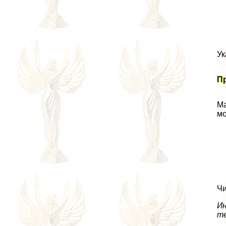
Ук
Пр
Ма
мо
Чи
Ин
те