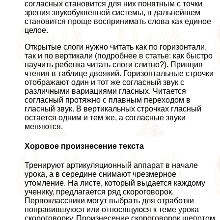
согласных становится для них понятным с точки
зрения звукобуквенной системы, в дальнейшем
становится проще воспринимать слова как единое
целое.
Открытые слоги нужно читать как по горизонтали,
так и по вертикали (подробнее в статье: как быстро
научить ребенка читать слоги слитно?). Принцип
чтения в таблице двоякий. Горизонтальные строчки
отображают один и тот же согласный звук с
различными вариациями гласных. Читается
согласный протяжно с плавным переходом в
гласный звук. В вертикальных строчках гласный
остается одним и тем же, а согласные звуки
меняются.
Хоровое произнесение текста
Тренируют артикуляционный аппарат в начале
урока, а в середине снимают чрезмерное
утомление. На листе, который выдается каждому
ученику, предлагается ряд скороговорок.
Первоклассники могут выбрать для отработки
понравившуюся или относящуюся к теме урока
скороговорку. Произнесение скороговорок шепотом