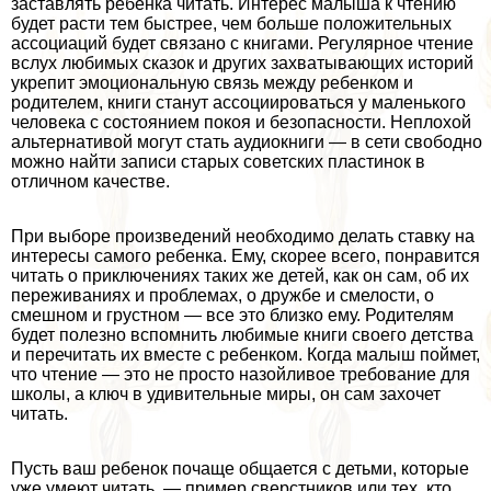
заставлять ребенка читать. Интерес малыша к чтению
будет расти тем быстрее, чем больше положительных
ассоциаций будет связано с книгами. Регулярное чтение
вслух любимых сказок и других захватывающих историй
укрепит эмоциональную связь между ребенком и
родителем, книги станут ассоциироваться у маленького
человека с состоянием покоя и безопасности. Неплохой
альтернативой могут стать аудиокниги — в сети свободно
можно найти записи старых советских пластинок в
отличном качестве.
При выборе произведений необходимо делать ставку на
интересы самого ребенка. Ему, скорее всего, понравится
читать о приключениях таких же детей, как он сам, об их
переживаниях и проблемах, о дружбе и смелости, о
смешном и грустном — все это близко ему. Родителям
будет полезно вспомнить любимые книги своего детства
и перечитать их вместе с ребенком. Когда малыш поймет,
что чтение — это не просто назойливое требование для
школы, а ключ в удивительные миры, он сам захочет
читать.
Пусть ваш ребенок почаще общается с детьми, которые
уже умеют читать, — пример сверстников или тех, кто