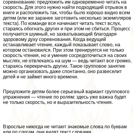
соревнование: предложить им одновременно читать на
скорость. Для этого нужно найти подходящий отрывок в
книге и расположить так, чтобы было хорошо видно всем
детям (или же заранее заготовить несколько экземпляров
текста). По комaнде все начинают читать текст вслух,
стараясь обогнать других и при этом не сбиться. Процесс
получается шумный, но захватывающий благодаря
здоровому духу соревнования. Когда ведущий
останавливает чтение, каждый показывает слово, на
котором остановился. При этом тренируется не только
скорость чтения, но и умение сосредоточиться на своих
мыслях, не отвлекаясь на шум — ведь читают все громко,
стараясь перекричать других. Такое групповое занятие
можно организовать даже спонтанно, оно развеселит
детей и не займет много времени.
Предложите детям более серьезный вариант группового
упражнения — чтение по ролям: здесь уже важна будет
не только скорость, но и выразительность чтения.
Взрослые никогда не читают знакомые слова по буквам
или по слогам, они видят текст словами,