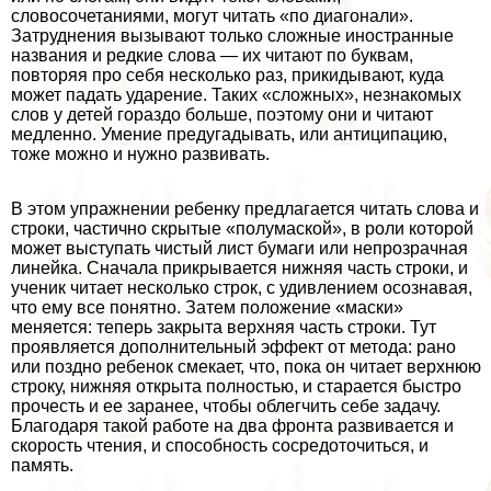
словосочетаниями, могут читать «по диагонали».
Затруднения вызывают только сложные иностранные
названия и редкие слова — их читают по буквам,
повторяя про себя несколько раз, прикидывают, куда
может падать ударение. Таких «сложных», незнакомых
слов у детей гораздо больше, поэтому они и читают
медленно. Умение предугадывать, или антиципацию,
тоже можно и нужно развивать.
В этом упражнении ребенку предлагается читать слова и
строки, частично скрытые «полумаской», в роли которой
может выступать чистый лист бумаги или непрозрачная
линейка. Сначала прикрывается нижняя часть строки, и
ученик читает несколько строк, с удивлением осознавая,
что ему все понятно. Затем положение «маски»
меняется: теперь закрыта верхняя часть строки. Тут
проявляется дополнительный эффект от метода: рано
или поздно ребенок смекает, что, пока он читает верхнюю
строку, нижняя открыта полностью, и старается быстро
прочесть и ее заранее, чтобы облегчить себе задачу.
Благодаря такой работе на два фронта развивается и
скорость чтения, и способность сосредоточиться, и
память.