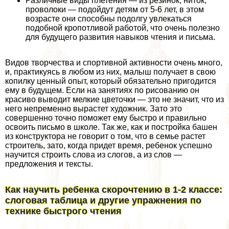
Различные виды плетения — из резинок, ниток,
проволоки — подойдут детям от 5-6 лет, в этом
возрасте они способны подолгу увлекаться
подобной кропотливой работой, что очень полезно
для будущего развития навыков чтения и письма.
Видов творчества и спортивной активности очень много,
и, пpaктикуясь в любом из них, малыш получает в свою
копилку ценный опыт, который обязательно пригодится
ему в будущем. Если на занятиях по рисованию он
красиво выводит мелкие цветочки — это не значит, что из
него непременно вырастет художник. Зато это
совершенно точно поможет ему быстро и правильно
освоить письмо в школе. Так же, как и постройка башен
из конструктора не говорит о том, что в семье растет
строитель, зато, когда придет время, ребенок успешно
научится строить слова из слогов, а из слов —
предложения и тексты.
Как научить ребенка скорочтению в 1-2 классе:
слоговая таблица и другие упражнения по
технике быстрого чтения