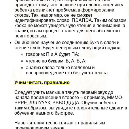
приведет к тому, что позднее при словосложении у
ребенка возникнет проблема в формировании
слогов. Так, например, он не сможет
идентифицировать слово: ПЭАПЭА. Таким образом,
кроха не может увидеть чудо чтения и понимания, а
значит, и сам процесс станет для него абсолютно
неинтересным.
Ошибочное научение соединению букв в слоги и
чтение слов. Будет неверным следующий подход:
говорим: П и А будет ПА;
чтение по буквам: Б, А, Б, А;
анализ слова только взглядом и
воспроизведение его без учета текста.
Учим читать правильно
Следует учить малыша тянуть первый звук до
начала произнесения второго – к примеру, МММО-
РРРЕ, ЛЛЛУУУК, ВВВО-ДДДА. Обучив ребенка
таким образом, вы увидите положительные сдвиги в
обучении намного быстрее.
Навык чтения тесно связан с правильным
произношением звуков