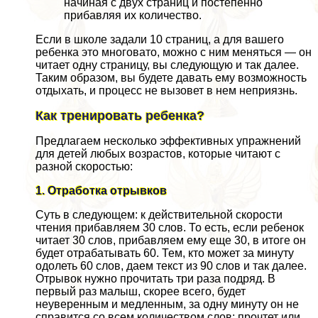
начиная с двух страниц и постепенно
прибавляя их количество.
Если в школе задали 10 страниц, а для вашего
ребенка это многовато, можно с ним меняться — он
читает одну страницу, вы следующую и так далее.
Таким образом, вы будете давать ему возможность
отдыхать, и процесс не вызовет в нем неприязнь.
Как тренировать ребенка?
Предлагаем несколько эффективных упражнений
для детей любых возрастов, которые читают с
разной скоростью:
1. Отработка отрывков
Суть в следующем: к действительной скорости
чтения прибавляем 30 слов. То есть, если ребенок
читает 30 слов, прибавляем ему еще 30, в итоге он
будет отpaбатывать 60. Тем, кто может за минуту
одолеть 60 слов, даем текст из 90 слов и так далее.
Отрывок нужно прочитать три раза подряд. В
первый раз малыш, скорее всего, будет
неуверенным и медленным, за одну минуту он не
справится со всем количеством слов: прочтет или